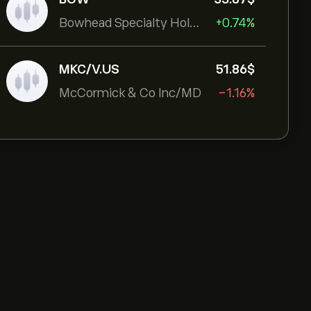
Bowhead Specialty Holdings Inc
+0.74%
MKC/V.US
51.86‎$‎
McCormick & Co Inc/MD
-1.16%