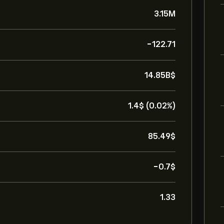
3.15M
-122.71
14.85B‎$‎
1.4‎$‎ (0.02%)
85.49‎$‎
-0.7‎$‎
1.33