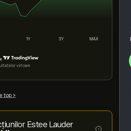
1Y
3Y
MAX
de
ltatelor viitoare
e top >
țiunilor Estee Lauder
i