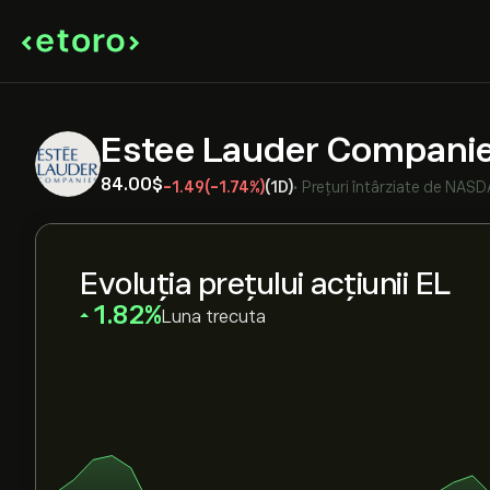
Estee Lauder Companie
84.00‎$‎
-1.49
(-1.74%)
(1D)
•
Prețuri întârziate de
NASD
Evoluția prețului acțiunii EL
‎1.82‎
Luna trecuta