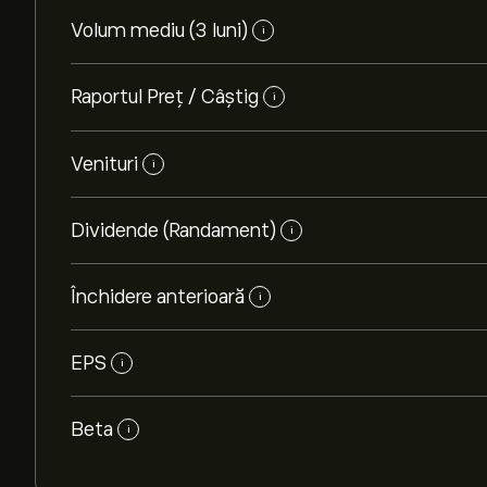
Volum mediu (3 luni)
i
Raportul Preț / Câștig
i
Venituri
i
Dividende (Randament)
i
Închidere anterioară
i
EPS
i
Beta
i