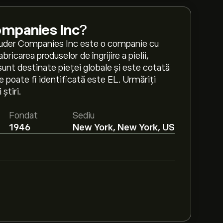
ompanies Inc
?
Lauder Companies Inc este o companie cu
ricarea produselor de îngrijire a pielii,
e sunt destinate pieței globale și este cotată
e poate fi identificată este EL. Urmăriți
știri.
Fondat
Sediu
1946
New York, New York, US