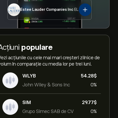
Estee Lauder Companies Inc
EL
Acțiuni
populare
Vezi acțiunile cu cele mai mari creșteri zilnice de
volum în comparație cu media lor pe trei luni.
WLYB
54.28‎$‎
John Wiley & Sons Inc
0%
SIM
29.77‎$‎
Grupo Simec SAB de CV
0%