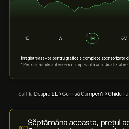
1D
1W
1M
6M
Înregistrează-te
pentru graficele complete sponsorizate 
* Performanțele anterioare nu reprezintă un indicator al rezu
Salt la:
Despre EL >
Cum să Cumperi? >
Ghiduri d
Săptămâna aceasta, prețul ac