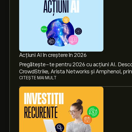
Acțiuni AI în creștere în 2026
Pregătește-te pentru 2026 cu acțiuni AI. Desco
CrowdStrike, Arista Networks și Amphenol, prin a
CITEȘTE MAI MULT
Prețul actual al acțiunilor EL este 84.00‎$‎.