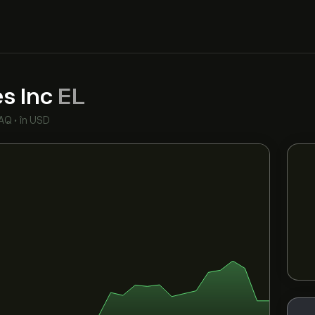
s Inc
EL
AQ
•
în USD