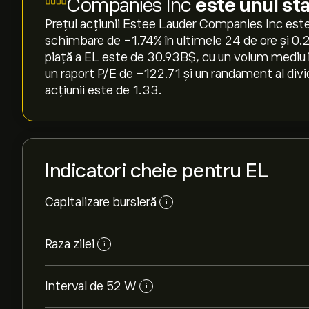
Companies Inc
este unul sta
Prețul acțiunii Estee Lauder Companies Inc este,
schimbare de ‎-1.74‎% în ultimele 24 de ore și ‎0
piață a EL este de 30.93B‎$‎, cu un volum mediu î
un raport P/E de -122.71 și un randament al divi
acțiunii este de 1.33.
Indicatori cheie pentru EL
Capitalizare bursieră
i
Raza zilei
i
Interval de 52 W
i