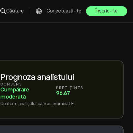
Căutare
Conectează-te
Înscrie-te
Prognoza analistului
CONSENS
PREȚ ȚINTĂ
Cumpărare
96.67
moderată
Conform
analiștilor care au examinat
EL