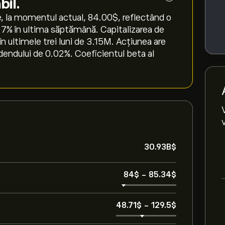
bil.
 la momentul actual, 84.00‎$‎, reflectând o
.27‎% în ultima săptămână. Capitalizarea de
n ultimele trei luni de 3.15M. Acțiunea are
dendului de 0.02%. Coeficientul beta al
30.93B‎$‎
84‎$‎
-
85.34‎$‎
48.71‎$‎
-
129.5‎$‎