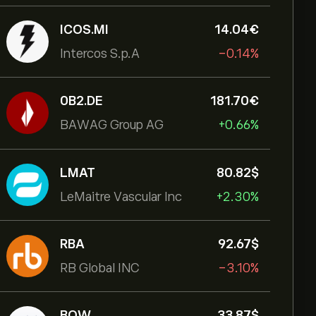
ICOS.MI
14.04‎€‎
Intercos S.p.A
-0.14%
0B2.DE
181.70‎€‎
BAWAG Group AG
+0.66%
LMAT
80.82‎$‎
LeMaitre Vascular Inc
+2.30%
RBA
92.67‎$‎
RB Global INC
-3.10%
BOW
33.87‎$‎