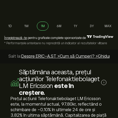
1D
1W
1M
6M
1Y
3Y
MAX
Înregistrează-te
pentru graficele complete sponsorizate de
* Performanțele anterioare nu reprezintă un indicator al rezultatelor viitoare
Salt la:
Despre ERIC-A.ST >
Cum să Cumperi? >
Ghiduri de
Săptămâna aceasta, prețul
acțiunilor Telefonaktiebolaget
i
LM Ericsson
este în
creștere.
Prețul acțiunii Telefonaktiebolaget LM Ericsson
este, la momentul actual, 97.80‎kr‎, reflectând o
schimbare de ‎-0.10‎% în ultimele 24 de ore și
‎3.82‎% în ultima săptămână. Capitalizarea de piață