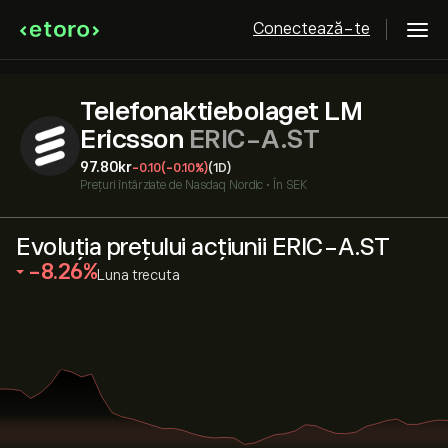
Conectează-te
Telefonaktiebolaget LM
Ericsson
ERIC-A.ST
97.80‎kr‎
-0.10
(-0.10%)
(1D)
Prețuri întârziate de
Nasdaq Nordic
•
În SEK
Evoluția prețului acțiunii ERIC-A.ST
‎-8.26‎
Luna trecuta