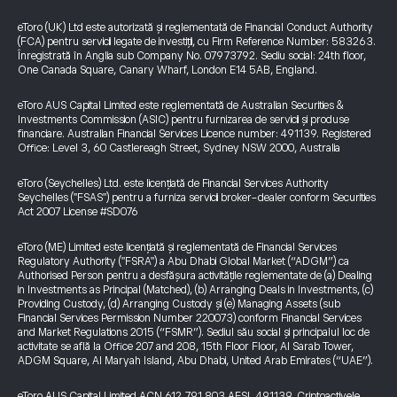
eToro (UK) Ltd este autorizată și reglementată de Financial Conduct Authority
(FCA) pentru servicii legate de investiții, cu Firm Reference Number: 583263.
Înregistrată în Anglia sub Company No. 07973792. Sediu social: 24th floor,
One Canada Square, Canary Wharf, London E14 5AB, England.
eToro AUS Capital Limited este reglementată de Australian Securities &
Investments Commission (ASIC) pentru furnizarea de servicii și produse
financiare. Australian Financial Services Licence number: 491139. Registered
Office: Level 3, 60 Castlereagh Street, Sydney NSW 2000, Australia
eToro (Seychelles) Ltd. este licențiată de Financial Services Authority
Seychelles ("FSAS") pentru a furniza servicii broker-dealer conform Securities
Act 2007 License #SD076
eToro (ME) Limited este licențiată și reglementată de Financial Services
Regulatory Authority ("FSRA") a Abu Dhabi Global Market (“ADGM”) ca
Authorised Person pentru a desfășura activitățile reglementate de (a) Dealing
in Investments as Principal (Matched), (b) Arranging Deals in Investments, (c)
Providing Custody, (d) Arranging Custody și (e) Managing Assets (sub
Financial Services Permission Number 220073) conform Financial Services
and Market Regulations 2015 (“FSMR”). Sediul său social și principalul loc de
activitate se află la Office 207 and 208, 15th Floor Floor, Al Sarab Tower,
ADGM Square, Al Maryah Island, Abu Dhabi, United Arab Emirates (“UAE”).
eToro AUS Capital Limited ACN 612 791 803 AFSL 491139. Criptoactivele