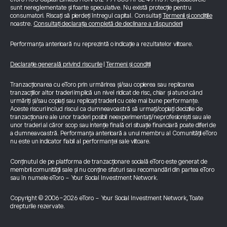
sunt nereglementate și foarte speculative. Nu există protecție pentru
consumatori. Riscați să pierdeți întregul capital. Consultați
Termenii și condițiile
noastre.
Consultați declarația completă de declinare a răspunderii
Performanța anterioară nu reprezintă o indicație a rezultatelor viitoare.
Declarație generală privind riscurile
|
Termeni și condiții
Tranzacționarea cu eToro prin urmărirea și/sau copierea sau replicarea
tranzacțiilor altor traderi implică un nivel ridicat de risc, chiar și atunci când
urmăriți și/sau copiați sau replicați traderii cu cele mai bune performanțe.
Aceste riscuri includ riscul ca dumneavoastră să urmați/copiați deciziile de
tranzacționare ale unor traderi posibil neexperimentați/neprofesioniști sau ale
unor traderi al căror scop sau intenție finală ori situație financiară poate diferi de
a dumneavoastră. Performanța anterioară a unui membru al Comunității eToro
nu este un indicator fiabil al performanței sale viitoare.
Conținutul de pe platforma de tranzacționare socială eToro este generat de
membrii comunității sale și nu conține sfaturi sau recomandări din partea eToro
sau în numele eToro - Your Social Investment Network.
Copyright © 2006-2026 eToro - Your Social Investment Network, Toate
drepturile rezervate.