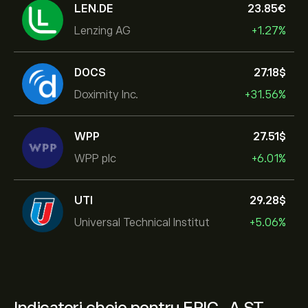
LEN.DE
23.85‎€‎
Lenzing AG
+1.27%
DOCS
27.18‎$‎
Doximity Inc.
+31.56%
WPP
27.51‎$‎
WPP plc
+6.01%
UTI
29.28‎$‎
Universal Technical Institut
+5.06%
Indicatori cheie pentru ERIC-A.ST