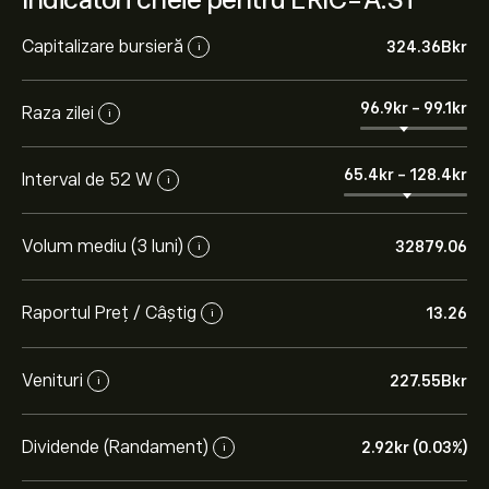
Capitalizare bursieră
324.36B‎kr‎
i
96.9‎kr‎
-
99.1‎kr‎
Raza zilei
i
65.4‎kr‎
-
128.4‎kr‎
Interval de 52 W
i
Volum mediu (3 luni)
32879.06
i
Raportul Preț / Câștig
13.26
i
Venituri
227.55B‎kr‎
i
Dividende (Randament)
2.92‎kr‎ (0.03%)
i