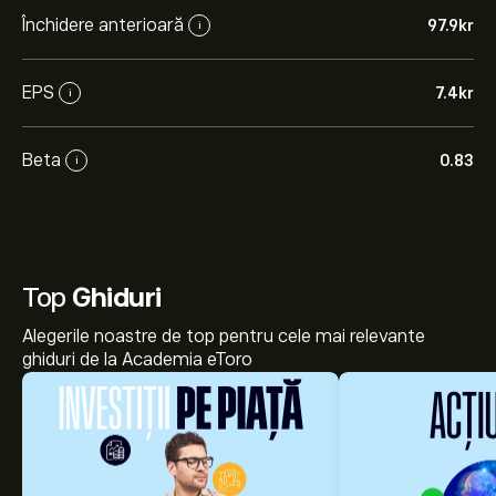
Închidere anterioară
97.9‎kr‎
i
EPS
7.4‎kr‎
i
Beta
0.83
i
Top
Ghiduri
Alegerile noastre de top pentru cele mai relevante
ghiduri de la Academia eToro