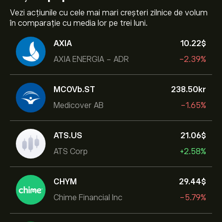
Vezi acțiunile cu cele mai mari creșteri zilnice de volum
în comparație cu media lor pe trei luni.
AXIA
10.22‎$‎
AXIA ENERGIA - ADR
-2.39%
MCOVb.ST
238.50‎kr‎
Medicover AB
-1.65%
ATS.US
21.06‎$‎
ATS Corp
+2.58%
CHYM
29.44‎$‎
Chime Financial Inc
-5.79%