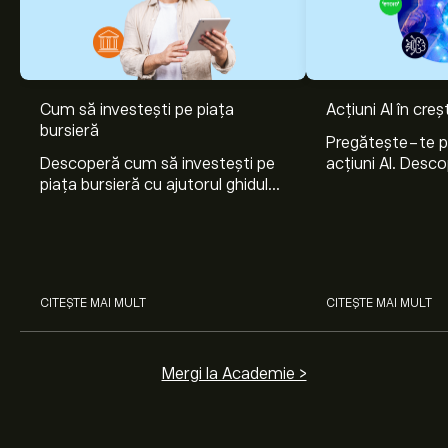
Cum să investești pe piața
Acțiuni AI în cre
bursieră
Pregătește-te 
Descoperă cum să investești pe
acțiuni AI. Desco
piața bursieră cu ajutorul ghidului
Nvidia, Broadco
nostru pentru începători. Înțelege
Arista Networks
cum funcționează piețele și
prin analiza exper
învață cum să faci prima
investiție.
CITEȘTE MAI MULT
CITEȘTE MAI MULT
Mergi la Academie >