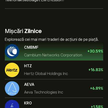
Telefonaktiebolaget LM Ericsson?
Mișcări
Zilnice
Explorează cei mai mari traderi de acțiuni de pe piață.
CMBMF
+
30.59
%
Cambium Networks Corporation
HTZ
+
16.83
%
Hertz Global Holdings Inc
AEVA
+
6.89
%
Aeva Technologies Inc
KRO
+
1.58
%