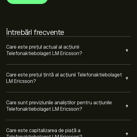
viitoare de preț.
Capitalizarea de piață a Telefonaktiebolaget LM
Ericsson este de 324.36B‎kr‎
Întrebări frecvente
Care este prețul actual al acțiunii
+
Telefonaktiebolaget LM Ericsson?
Care este prețul țintă al acțiunii Telefonaktiebolaget
+
LM Ericsson?
Care sunt previziunile analiștilor pentru acțiunile
+
Telefonaktiebolaget LM Ericsson?
Care este capitalizarea de piață a
+