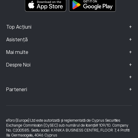
Date Despre Reclamații (clienți FCA)
+
Top Acțiuni
+
Asistență
+
Mai multe
+
Despre Noi
+
+
Parteneri
eToro (Europe) Ltd este autorizată și reglementată de Cyprus Securities
Exchange Commission (CySEC) sub numărul de licență# 109/10. Company
No. C200585. Sediu social: KANIKA BUSINESS CENTRE, FLOOR 7, 4 Profiti
Ilia Germasogeia, 4046 Cyprus