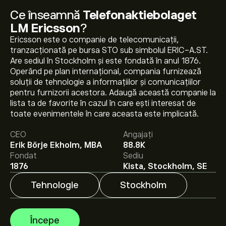
Ce înseamnă
Telefonaktiebolaget
LM Ericsson
?
Ericsson este o companie de telecomunicații,
tranzacționată pe bursa STO sub simbolul ERIC-A.ST.
Are sediul în Stockholm și este fondată în anul 1876.
Operând pe plan internațional, compania furnizează
soluții de tehnologie a informațiilor și comunicațiilor
pentru furnizorii acestora. Adaugă această companie la
Prețul actual al acțiunilor ERIC-A.ST este 97.80‎kr‎.
lista ta de favorite în cazul în care ești interesat de
toate evenimentele în care aceasta este implicată.
CEO
Angajați
Prețul țintă mediu pentru acțiunile Telefonaktiebolaget
Erik Börje Ekholm, MBA
88.8K
LM Ericsson este 97.80‎kr‎.
Creează-ți un cont
pe eToro
Fondat
Sediu
pentru previziunile analiștilor și ținte de preț.
1876
Kista, Stockholm, SE
Tehnologie
Stockholm
Analiștii oferă previziuni pentru acțiunile
Telefonaktiebolaget LM Ericsson bazate pe tendințele
pieței, rapoarte financiare și creșterea estimată.
Începe
Verifică cele mai recente previziuni pentru mișcările