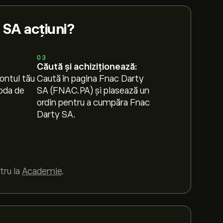
SA acțiuni?
03
Căută și achiziționează:
ontul tău
Caută în pagina Fnac Darty
oda de
SA (FNAC.PA) și plasează un
ordin pentru a cumpăra Fnac
Darty SA.
tru la
Academie
.