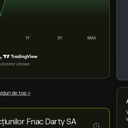
1Y
3Y
MAX
de
ltatelor viitoare
iduri de top >
țiunilor Fnac Darty SA
i