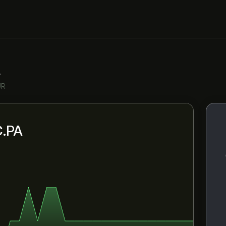
A
UR
C.PA