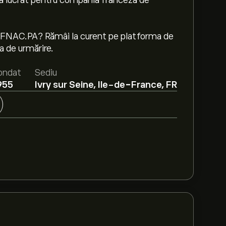
 a lucrat pentru compania franceză de
ile FNAC.PA? Rămâi la curent pe platforma de
a de urmărire.
ondat
Sediu
955
Ivry sur Seine, Ile-de-France, FR