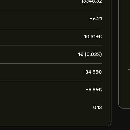
13348.32
-6.21
10.31B‎€‎
1‎€‎ (0.03%)
34.55‎€‎
-5.56‎€‎
0.13