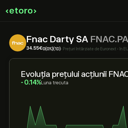
Fnac Darty SA
FNAC.P
34.55‎€‎
0
(0%)
(1D)
•
Prețuri întârziate de
Euronext
•
în E
Evoluția prețului acțiunii FNA
‎0.14‎
Luna trecuta