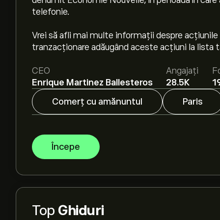
denumit Economie Nouvelle, în perioada în care
telefonie.
Vrei să afli mai multe informații despre acțiun
tranzacționare adăugând aceste acțiuni la lista t
CEO
Angajați
F
Enrique Martinez Ballesteros
28.5K
1
Comerț cu amănuntul
Paris
Începe
Top
Ghiduri