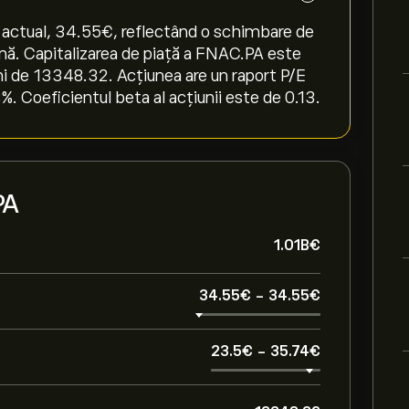
 actual, 34.55‎€‎, reflectând o schimbare de
ămână. Capitalizarea de piață a FNAC.PA este
uni de 13348.32. Acțiunea are un raport P/E
. Coeficientul beta al acțiunii este de 0.13.
PA
1.01B‎€‎
34.55‎€‎
-
34.55‎€‎
23.5‎€‎
-
35.74‎€‎