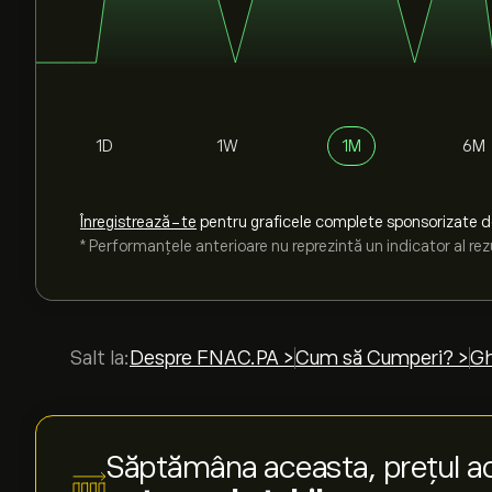
1D
1W
1M
6M
Înregistrează-te
pentru graficele complete sponsorizate 
* Performanțele anterioare nu reprezintă un indicator al rezu
Salt la:
Despre FNAC.PA >
Cum să Cumperi? >
Gh
Săptămâna aceasta, prețul ac