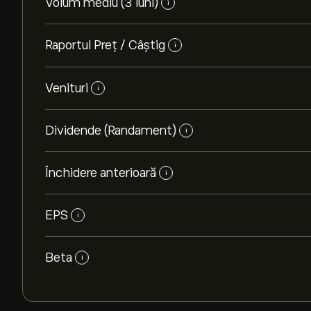
Volum mediu (3 luni)
i
Raportul Preț / Câștig
i
Venituri
i
Dividende (Randament)
i
Închidere anterioară
i
EPS
i
Beta
i