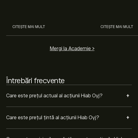
cum funcționează piețele și
prin analiza exper
învață cum să faci prima
Analiștii oferă previziuni pentru acțiunile Hiab Oyj bazate
investiție.
pe tendințele pieței, rapoarte financiare și creșterea
estimată. Verifică cele mai recente previziuni pentru
CITEȘTE MAI MULT
CITEȘTE MAI MULT
mișcările viitoare de preț.
Capitalizarea de piață a Hiab Oyj este de 3.97B‎€‎
Mergi la Academie >
Întrebări frecvente
+
Care este prețul actual al acțiunii Hiab Oyj?
+
Care este prețul țintă al acțiunii Hiab Oyj?