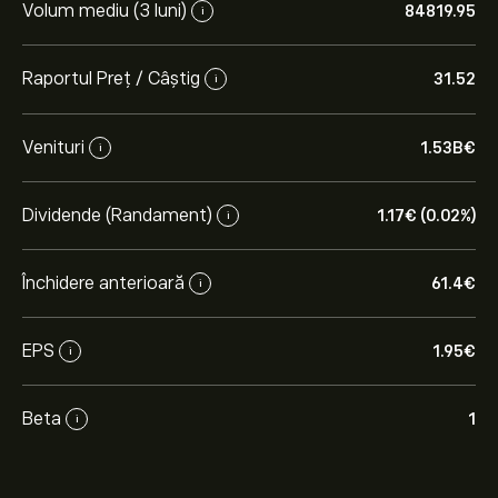
Volum mediu (3 luni)
84819.95
i
Raportul Preț / Câștig
31.52
i
Venituri
1.53B‎€‎
i
Dividende (Randament)
1.17‎€‎ (0.02%)
i
Închidere anterioară
61.4‎€‎
i
EPS
1.95‎€‎
i
Beta
1
i