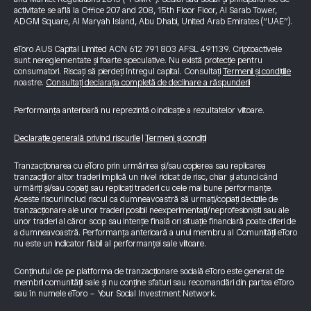
activitate se află la Office 207 and 208, 15th Floor Floor, Al Sarab Tower,
ADGM Square, Al Maryah Island, Abu Dhabi, United Arab Emirates (“UAE”).
eToro AUS Capital Limited ACN 612 791 803 AFSL 491139. Criptoactivele
sunt nereglementate și foarte speculative. Nu există protecție pentru
consumatori. Riscați să pierdeți întregul capital. Consultați
Termenii și condițiile
noastre.
Consultați declarația completă de declinare a răspunderii
Performanța anterioară nu reprezintă o indicație a rezultatelor viitoare.
Declarație generală privind riscurile
|
Termeni și condiții
Tranzacționarea cu eToro prin urmărirea și/sau copierea sau replicarea
tranzacțiilor altor traderi implică un nivel ridicat de risc, chiar și atunci când
urmăriți și/sau copiați sau replicați traderii cu cele mai bune performanțe.
Aceste riscuri includ riscul ca dumneavoastră să urmați/copiați deciziile de
tranzacționare ale unor traderi posibil neexperimentați/neprofesioniști sau ale
unor traderi al căror scop sau intenție finală ori situație financiară poate diferi de
a dumneavoastră. Performanța anterioară a unui membru al Comunității eToro
nu este un indicator fiabil al performanței sale viitoare.
Conținutul de pe platforma de tranzacționare socială eToro este generat de
membrii comunității sale și nu conține sfaturi sau recomandări din partea eToro
sau în numele eToro - Your Social Investment Network.