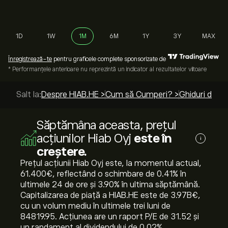
1D
1W
1M
6M
1Y
3Y
MAX
Înregistrează-te
pentru graficele complete sponsorizate de
* Performanțele anterioare nu reprezintă un indicator al rezultatelor viitoare
Salt la:
Despre HIAB.HE >
Cum să Cumperi? >
Ghiduri de to
Săptămâna aceasta, prețul
acțiunilor Hiab Oyj
este în
i
creștere.
Prețul acțiunii Hiab Oyj este, la momentul actual,
61.400‎€‎, reflectând o schimbare de ‎0.41‎% în
ultimele 24 de ore și ‎3.90‎% în ultima săptămână.
Capitalizarea de piață a HIAB.HE este de 3.97B‎€‎,
cu un volum mediu în ultimele trei luni de
84819.95. Acțiunea are un raport P/E de 31.52 și
un randament al dividendului de 0.02%.