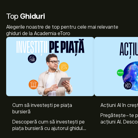
Top
Ghiduri
Alegerile noastre de top pentru cele mai relevante
ghiduri de la Academia eToro
Prețul actual al acțiunilor HIAB.HE este 61.400‎€‎.
Cum să investești pe piața
Acțiuni AI în cre
bursieră
Pregătește-te 
Descoperă cum să investești pe
acțiuni AI. Desco
Prețul țintă mediu pentru acțiunile Hiab Oyj este
piața bursieră cu ajutorul ghidului
Nvidia, Broadco
61.400‎€‎.
Creează-ți un cont
pe eToro pentru
nostru pentru începători. Înțelege
Arista Networks
previziunile analiștilor și ținte de preț.