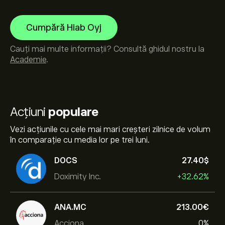
Cumpără Hiab Oyj
Cauți mai multe informații? Consultă ghidul nostru la
Academie
.
Acțiuni
populare
Vezi acțiunile cu cele mai mari creșteri zilnice de volum
în comparație cu media lor pe trei luni.
DOCS
27.40‎$‎
Doximity Inc.
+32.62%
ANA.MC
213.00‎€‎
Acciona
0%