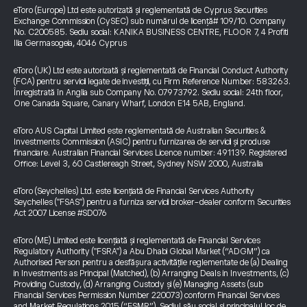
eToro (Europe) Ltd este autorizată și reglementată de Cyprus Securities
Exchange Commission (CySEC) sub numărul de licență# 109/10. Company
No. C200585. Sediu social: KANIKA BUSINESS CENTRE, FLOOR 7, 4 Profiti
Ilia Germasogeia, 4046 Cyprus
eToro (UK) Ltd este autorizată și reglementată de Financial Conduct Authority
(FCA) pentru servicii legate de investiții, cu Firm Reference Number: 583263.
Înregistrată în Anglia sub Company No. 07973792. Sediu social: 24th floor,
One Canada Square, Canary Wharf, London E14 5AB, England.
eToro AUS Capital Limited este reglementată de Australian Securities &
Investments Commission (ASIC) pentru furnizarea de servicii și produse
financiare. Australian Financial Services Licence number: 491139. Registered
Office: Level 3, 60 Castlereagh Street, Sydney NSW 2000, Australia
eToro (Seychelles) Ltd. este licențiată de Financial Services Authority
Seychelles ("FSAS") pentru a furniza servicii broker-dealer conform Securities
Act 2007 License #SD076
eToro (ME) Limited este licențiată și reglementată de Financial Services
Regulatory Authority ("FSRA") a Abu Dhabi Global Market (“ADGM”) ca
Authorised Person pentru a desfășura activitățile reglementate de (a) Dealing
in Investments as Principal (Matched), (b) Arranging Deals in Investments, (c)
Providing Custody, (d) Arranging Custody și (e) Managing Assets (sub
Financial Services Permission Number 220073) conform Financial Services
and Market Regulations 2015 (“FSMR”). Sediul său social și principalul loc de