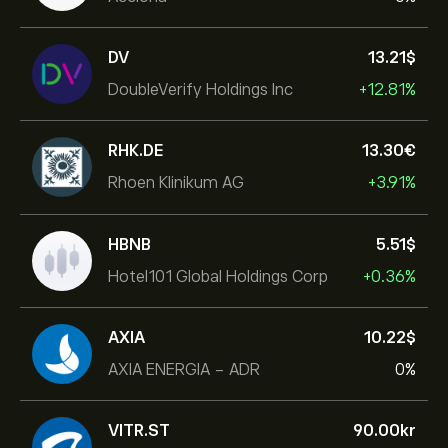
DV
13.21‎$‎
DoubleVerify Holdings Inc
+12.81%
RHK.DE
13.30‎€‎
Rhoen Klinikum AG
+3.91%
HBNB
5.51‎$‎
Hotel101 Global Holdings Corp
+0.36%
AXIA
10.22‎$‎
AXIA ENERGIA - ADR
0%
VITR.ST
90.00‎kr‎