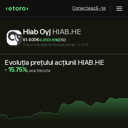
Conectează-te
Hiab Oyj
HIAB.HE
61.400‎€‎
0.25
(0.41%)
(1D)
Prețuri întârziate de
Nasdaq Nordic
•
în EUR
Evoluția prețului acțiunii HIAB.HE
‎15.75‎
Luna trecuta