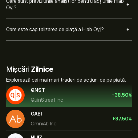
Care sunt previziunile analiștilor pentru acțiunile Hiab
+
Oyj?
+
Care este capitalizarea de piață a Hiab Oyj?
Mișcări
Zilnice
Explorează cei mai mari traderi de acțiuni de pe piață.
QNST
+
38.50
%
QuinStreet Inc
OABI
+
37.50
%
OmniAb Inc
HUIZ