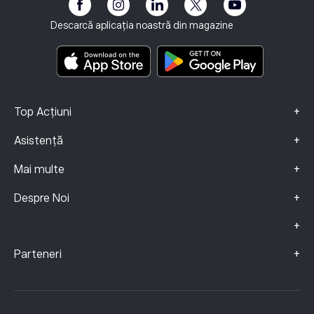
eToro Club
Imprint
Termene și condiții
Asigurari de Investiții
Descarcă aplicația noastră din magazine
Documente cu informații cheie
Smart Portfolios
Date Despre Reclamații (clienți FCA)
+
Top Acțiuni
+
Asistență
+
Mai multe
+
Despre Noi
+
+
Parteneri