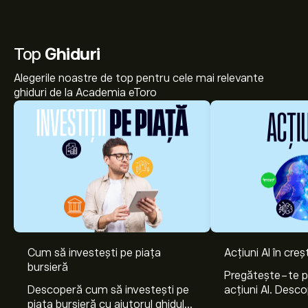
Top
Ghiduri
Alegerile noastre de top pentru cele mai relevante
ghiduri de la Academia eToro
Prețul actual al acțiunilor HMU.DE este 41.50‎€‎.
Cum să investești pe piața
Acțiuni AI în cre
bursieră
Pregătește-te 
Descoperă cum să investești pe
acțiuni AI. Desco
Prețul țintă mediu pentru acțiunile HMS Bergbau AG
piața bursieră cu ajutorul ghidului
Nvidia, Broadco