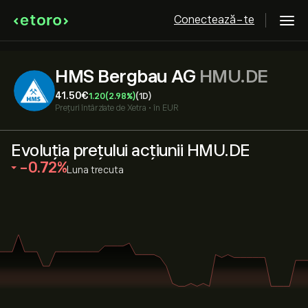
Conectează-te
HMS Bergbau AG
HMU.DE
41.50‎€‎
1.20
(2.98%)
(1D)
Prețuri întârziate de
Xetra
•
în EUR
Evoluția prețului acțiunii HMU.DE
‎-0.72‎
Luna trecuta