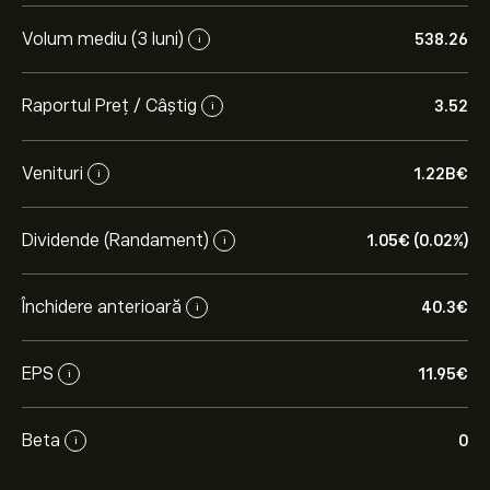
Volum mediu (3 luni)
538.26
i
Raportul Preț / Câștig
3.52
i
Venituri
1.22B‎€‎
i
Dividende (Randament)
1.05‎€‎ (0.02%)
i
Închidere anterioară
40.3‎€‎
i
EPS
11.95‎€‎
i
Beta
0
i