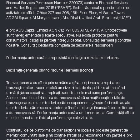
Financial Services Permission Number 220073) conform Financial Services
and Market Regulations 2015 (“FSMR”). Sediul său social și principalul loc de
activitate se află la Office 207 and 208, 15th Floor Floor, Al Sarab Tower,
ADGM Square, Al Maryah Island, Abu Dhabi, United Arab Emirates (“UAE”).
eToro AUS Capital Limited ACN 612 791 803 AFSL 491139. Criptoactivele
sunt nereglementate și foarte speculative. Nu există protecție pentru
consumatori. Riscați să pierdeți întregul capital. Consultați
Termenii și condițiile
noastre.
Consultați declarația completă de declinare a răspunderii
Performanța anterioară nu reprezintă o indicație a rezultatelor viitoare.
Declarație generală privind riscurile
|
Termeni și condiții
Tranzacționarea cu eToro prin urmărirea și/sau copierea sau replicarea
tranzacțiilor altor traderi implică un nivel ridicat de risc, chiar și atunci când
urmăriți și/sau copiați sau replicați traderii cu cele mai bune performanțe.
Aceste riscuri includ riscul ca dumneavoastră să urmați/copiați deciziile de
tranzacționare ale unor traderi posibil neexperimentați/neprofesioniști sau ale
unor traderi al căror scop sau intenție finală ori situație financiară poate diferi de
a dumneavoastră. Performanța anterioară a unui membru al Comunității eToro
nu este un indicator fiabil al performanței sale viitoare.
Conținutul de pe platforma de tranzacționare socială eToro este generat de
membrii comunității sale și nu conține sfaturi sau recomandări din partea eToro