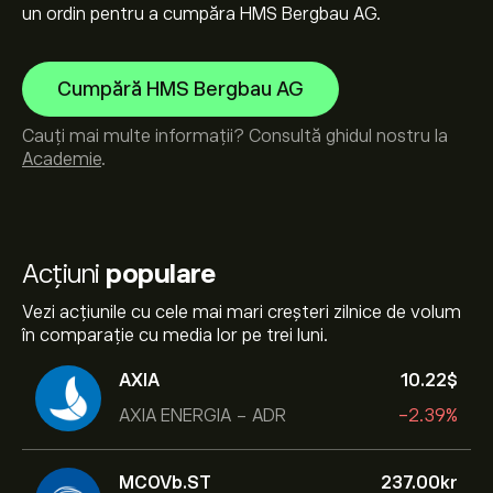
un ordin pentru a cumpăra HMS Bergbau AG.
Cumpără HMS Bergbau AG
Cauți mai multe informații? Consultă ghidul nostru la
Academie
.
Acțiuni
populare
Vezi acțiunile cu cele mai mari creșteri zilnice de volum
în comparație cu media lor pe trei luni.
AXIA
10.22‎$‎
AXIA ENERGIA - ADR
-2.39%
MCOVb.ST
237.00‎kr‎