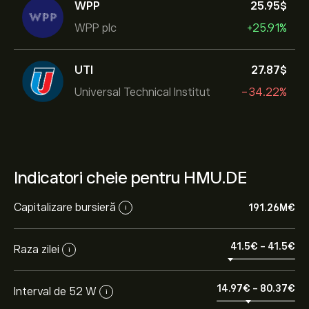
WPP
25.95‎$‎
WPP plc
+25.91%
UTI
27.87‎$‎
Universal Technical Institut
-34.22%
Indicatori cheie pentru HMU.DE
Capitalizare bursieră
191.26M‎€‎
i
41.5‎€‎
-
41.5‎€‎
Raza zilei
i
14.97‎€‎
-
80.37‎€‎
Interval de 52 W
i