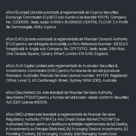
eToro (Europe) Ltd este autorizată și reglementată de Cyprus Securities
Exchange Commission (CySEC) sub numărul de licență# 109/10. Company
No. C200585. Sediu social: KANIKA BUSINESS CENTRE, FLOOR 7, 4 Profiti
Ilia Germasogeia, 4046 Cyprus
eToro (UK) Ltd este autorizată și reglementată de Financial Conduct Authority
(FCA) pentru servicii legate de investiții, cu Firm Reference Number: 583263.
Înregistrată în Anglia sub Company No. 07973792. Sediu social: 24th floor,
One Canada Square, Canary Wharf, London E14 5AB, England.
eToro AUS Capital Limited este reglementată de Australian Securities &
Investments Commission (ASIC) pentru furnizarea de servicii și produse
financiare. Australian Financial Services Licence number: 491139. Registered
Office: Level 3, 60 Castlereagh Street, Sydney NSW 2000, Australia
eToro (Seychelles) Ltd. este licențiată de Financial Services Authority
Seychelles ("FSAS") pentru a furniza servicii broker-dealer conform Securities
Act 2007 License #SD076
eToro (ME) Limited este licențiată și reglementată de Financial Services
Regulatory Authority ("FSRA") a Abu Dhabi Global Market (“ADGM”) ca
Authorised Person pentru a desfășura activitățile reglementate de (a) Dealing
in Investments as Principal (Matched), (b) Arranging Deals in Investments, (c)
Providing Custody, (d) Arranging Custody și (e) Managing Assets (sub