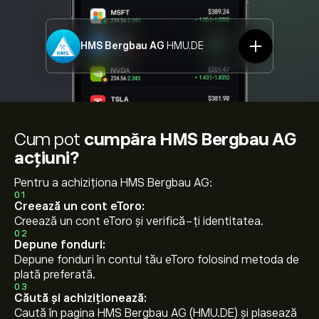
HMS Bergbau AG
HMU.DE
Cum pot
cumpăra HMS Bergbau AG
acțiuni?
Pentru a achiziționa HMS Bergbau AG:
01
Creează un cont eToro:
Creează un cont eToro și verifică-ți identitatea.
02
Depune fonduri:
Depune fonduri în contul tău eToro folosind metoda de
plată preferată.
03
Căută și achiziționează:
Caută în pagina HMS Bergbau AG (HMU.DE) și plasează