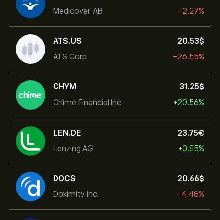
Medicover AB
-2.27%
ATS.US
20.53‎$‎
ATS Corp
-26.55%
CHYM
31.25‎$‎
Chime Financial Inc
+20.56%
LEN.DE
23.75‎€‎
Lenzing AG
+0.85%
DOCS
20.66‎$‎
Doximity Inc.
-4.48%