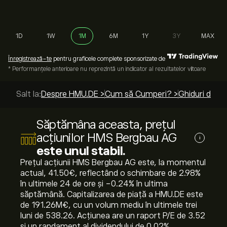
1D
1W
1M
6M
1Y
3Y
MAX
Înregistrează-te
pentru graficele complete sponsorizate de
* Performanțele anterioare nu reprezintă un indicator al rezultatelor viitoare
Salt la:
Despre HMU.DE >
Cum să Cumperi? >
Ghiduri de to
Săptămâna aceasta, prețul
acțiunilor HMS Bergbau AG
i
este unul stabil.
Prețul acțiunii HMS Bergbau AG este, la momentul
actual, 41.50‎€‎, reflectând o schimbare de ‎2.98‎%
în ultimele 24 de ore și ‎-0.24‎% în ultima
săptămână. Capitalizarea de piață a HMU.DE este
de 191.26M‎€‎, cu un volum mediu în ultimele trei
luni de 538.26. Acțiunea are un raport P/E de 3.52
și un randament al dividendului de 0.02%.