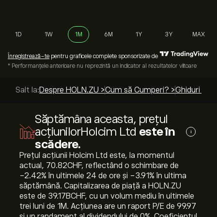
1D
1W
1M
6M
1Y
3Y
MAX
Înregistrează-te
pentru graficele complete sponsorizate de
* Performanțele anterioare nu reprezintă un indicator al rezultatelor viitoare
Salt la:
Despre HOLN.ZU >
Cum să Cumperi? >
Ghiduri de 
Săptămâna aceasta, prețul
acțiunilorHolcim Ltd
este în
i
scădere.
Prețul acțiunii Holcim Ltd este, la momentul
actual, 70.82‎CHF‎, reflectând o schimbare de
‎-2.42‎% în ultimele 24 de ore și ‎-3.91‎% în ultima
săptămână. Capitalizarea de piață a HOLN.ZU
este de 39.17B‎CHF‎, cu un volum mediu în ultimele
trei luni de 1M. Acțiunea are un raport P/E de 99.97
și un randament al dividendului de 0%. Coeficientul