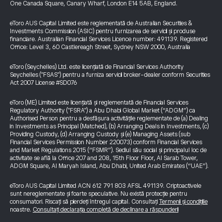
One Canada Square, Canary Wharf, London E14 5AB, England.
eToro AUS Capital Limited este reglementată de Australian Securities &
Investments Commission (ASIC) pentru furnizarea de servicii și produse
financiare. Australian Financial Services Licence number: 491139. Registered
Office: Level 3, 60 Castlereagh Street, Sydney NSW 2000, Australia
eToro (Seychelles) Ltd. este licențiată de Financial Services Authority
Seychelles ("FSAS") pentru a furniza servicii broker-dealer conform Securities
Act 2007 License #SD076
eToro (ME) Limited este licențiată și reglementată de Financial Services
Regulatory Authority ("FSRA") a Abu Dhabi Global Market (“ADGM”) ca
Authorised Person pentru a desfășura activitățile reglementate de (a) Dealing
in Investments as Principal (Matched), (b) Arranging Deals in Investments, (c)
Providing Custody, (d) Arranging Custody și (e) Managing Assets (sub
Financial Services Permission Number 220073) conform Financial Services
and Market Regulations 2015 (“FSMR”). Sediul său social și principalul loc de
activitate se află la Office 207 and 208, 15th Floor Floor, Al Sarab Tower,
ADGM Square, Al Maryah Island, Abu Dhabi, United Arab Emirates (“UAE”).
eToro AUS Capital Limited ACN 612 791 803 AFSL 491139. Criptoactivele
sunt nereglementate și foarte speculative. Nu există protecție pentru
consumatori. Riscați să pierdeți întregul capital. Consultați
Termenii și condițiile
noastre.
Consultați declarația completă de declinare a răspunderii