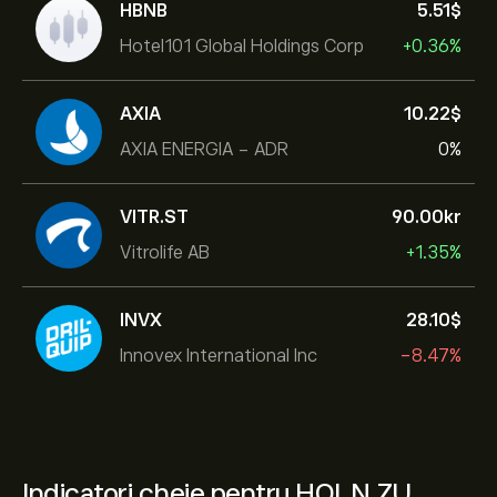
HBNB
5.51‎$‎
Hotel101 Global Holdings Corp
+0.36%
AXIA
10.22‎$‎
AXIA ENERGIA - ADR
0%
VITR.ST
90.00‎kr‎
Vitrolife AB
+1.35%
INVX
28.10‎$‎
Innovex International Inc
-8.47%
Indicatori cheie pentru HOLN.ZU