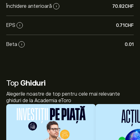
Închidere anterioară
70.82‎CHF‎
i
EPS
0.71‎CHF‎
i
Beta
0.01
i
Top
Ghiduri
Alegerile noastre de top pentru cele mai relevante
ghiduri de la Academia eToro