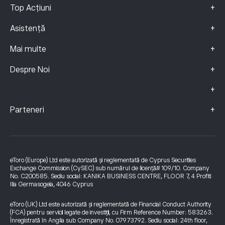
+
Top Acțiuni
+
Asistență
+
Mai multe
+
Despre Noi
+
+
Parteneri
eToro (Europe) Ltd este autorizată și reglementată de Cyprus Securities
Exchange Commission (CySEC) sub numărul de licență# 109/10. Company
No. C200585. Sediu social: KANIKA BUSINESS CENTRE, FLOOR 7, 4 Profiti
Ilia Germasogeia, 4046 Cyprus
eToro (UK) Ltd este autorizată și reglementată de Financial Conduct Authority
(FCA) pentru servicii legate de investiții, cu Firm Reference Number: 583263.
Înregistrată în Anglia sub Company No. 07973792. Sediu social: 24th floor,