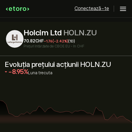
Conectează-te
Holcim Ltd
HOLN.ZU
70.82‎CHF‎
-1.76
(-2.42%)
(1D)
Prețuri întârziate de
CBOE EU
•
în CHF
Evoluția prețului acțiunii HOLN.ZU
‎-8.95‎
Luna trecuta