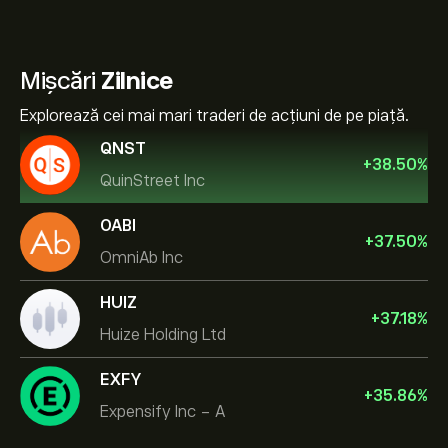
Mișcări
Zilnice
Explorează cei mai mari traderi de acțiuni de pe piață.
QNST
+
38.50
%
QuinStreet Inc
OABI
+
37.50
%
OmniAb Inc
HUIZ
+
37.18
%
Huize Holding Ltd
EXFY
+
35.86
%
Expensify Inc - A