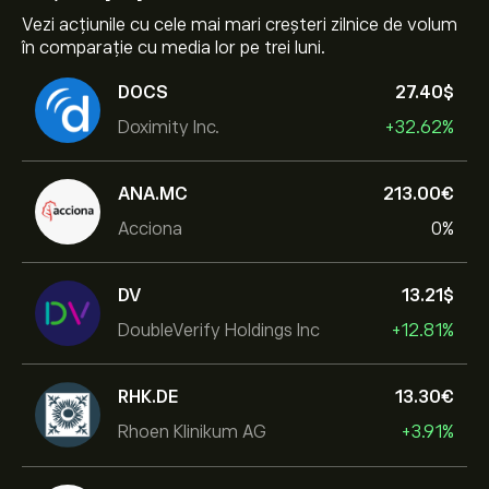
Vezi acțiunile cu cele mai mari creșteri zilnice de volum
în comparație cu media lor pe trei luni.
DOCS
27.40‎$‎
Doximity Inc.
+32.62%
ANA.MC
213.00‎€‎
Acciona
0%
DV
13.21‎$‎
DoubleVerify Holdings Inc
+12.81%
RHK.DE
13.30‎€‎
Rhoen Klinikum AG
+3.91%