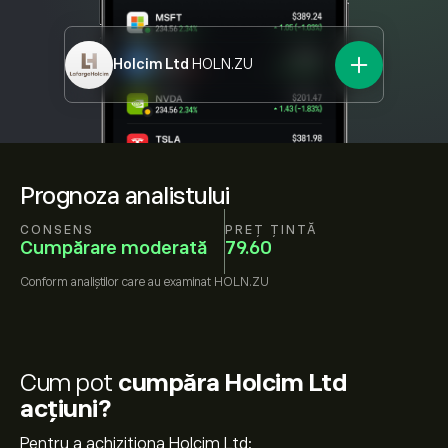
Holcim Ltd
HOLN.ZU
Prognoza analistului
CONSENS
PREȚ ȚINTĂ
Cumpărare moderată
79.60
Conform
analiștilor care au examinat
HOLN.ZU
Cum pot
cumpăra Holcim Ltd
acțiuni?
Pentru a achiziționa Holcim Ltd: