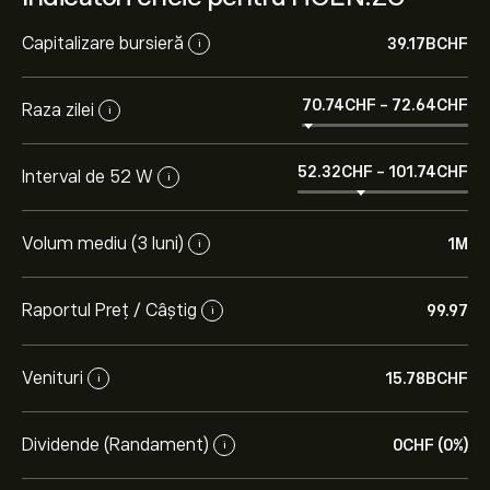
Capitalizare bursieră
39.17B‎CHF‎
i
70.74‎CHF‎
-
72.64‎CHF‎
Raza zilei
i
52.32‎CHF‎
-
101.74‎CHF‎
Interval de 52 W
i
Volum mediu (3 luni)
1M
i
Raportul Preț / Câștig
99.97
i
Venituri
15.78B‎CHF‎
i
Dividende (Randament)
0‎CHF‎ (0%)
i