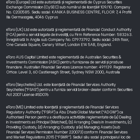
eToro (Europe) Ltd este autorizată și reglementată de Cyprus Securities
Exchange Commission (CySEC) sub numărul de licență# 109/10. Company
No. C200585. Sediu social: KANIKA BUSINESS CENTRE, FLOOR 7, 4 Profiti
Ilia Germasogeia, 4046 Cyprus
eToro (UK) Ltd este autorizată și reglementată de Financial Conduct Authority
(FCA) pentru servicii legate de investiții, cu Firm Reference Number: 583263.
Înregistrată în Anglia sub Company No. 07973792. Sediu social: 24th floor,
One Canada Square, Canary Wharf, London E14 5AB, England.
eToro AUS Capital Limited este reglementată de Australian Securities &
Investments Commission (ASIC) pentru furnizarea de servicii și produse
financiare. Australian Financial Services Licence number: 491139. Registered
Office: Level 3, 60 Castlereagh Street, Sydney NSW 2000, Australia
eToro (Seychelles) Ltd. este licențiată de Financial Services Authority
Seychelles ("FSAS") pentru a furniza servicii broker-dealer conform Securities
Act 2007 License #SD076
eToro (ME) Limited este licențiată și reglementată de Financial Services
Regulatory Authority ("FSRA") a Abu Dhabi Global Market (“ADGM”) ca
Authorised Person pentru a desfășura activitățile reglementate de (a) Dealing
in Investments as Principal (Matched), (b) Arranging Deals in Investments, (c)
Providing Custody, (d) Arranging Custody și (e) Managing Assets (sub
Financial Services Permission Number 220073) conform Financial Services
and Market Regulations 2015 (“FSMR”). Sediul său social și principalul loc de