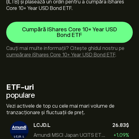
(ILTB) și plasează un ordin pentru a cumpăra iShares
Core 10+ Year USD Bond ETF.
Cumpără iShares Core 10+ Year USD
Bond ETF
Cauți mai multe informații? Citește ghidul nostru pe
cumpărare iShares Core 10+ Year USD Bond ETF
.
ETF-uri
populare
Vezi activele de top cu cele mai mari volume de
tranzacționare și fluctuații de preț.
LCJD.L
26.83‎$‎
Amundi MSCI Japan UCITS ETF Acc
+1.09%