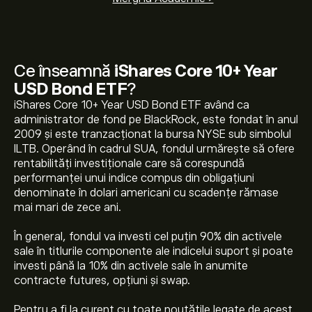
Ce înseamnă
iShares Core 10+ Year
USD Bond ETF
?
iShares Core 10+ Year USD Bond ETF având ca
administrator de fond pe BlackRock, este fondat în anul
2009 și este tranzacționat la bursa NYSE sub simbolul
ILTB. Operând în cadrul SUA, fondul urmărește să ofere
rentabilități investiționale care să corespundă
performanței unui indice compus din obligațiuni
denominate în dolari americani cu scadențe rămase
Prețul actual pentru ILTB este de 47.47‎$‎
mai mari de zece ani.
În general, fondul va investi cel puțin 90% din activele
sale în titlurile componente ale indicelui suport și poate
Maximul istoric al iShares Core 10+ Year USD Bond ETF
investi până la 10% din activele sale în anumite
este 79.46‎$‎
contracte futures, opțiuni și swap.
Pentru a fi la curent cu toate noutățile legate de acest