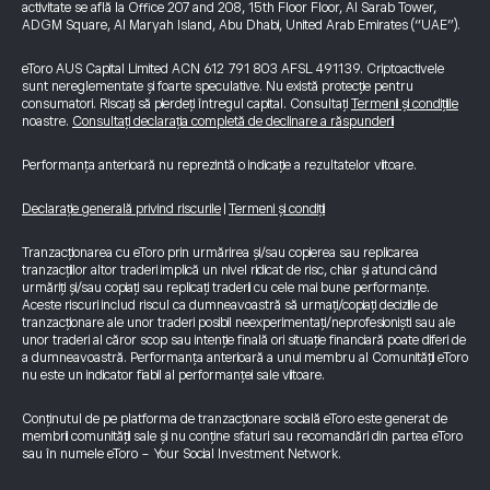
activitate se află la Office 207 and 208, 15th Floor Floor, Al Sarab Tower,
ADGM Square, Al Maryah Island, Abu Dhabi, United Arab Emirates (“UAE”).
eToro AUS Capital Limited ACN 612 791 803 AFSL 491139. Criptoactivele
sunt nereglementate și foarte speculative. Nu există protecție pentru
consumatori. Riscați să pierdeți întregul capital. Consultați
Termenii și condițiile
noastre.
Consultați declarația completă de declinare a răspunderii
Performanța anterioară nu reprezintă o indicație a rezultatelor viitoare.
Declarație generală privind riscurile
|
Termeni și condiții
Tranzacționarea cu eToro prin urmărirea și/sau copierea sau replicarea
tranzacțiilor altor traderi implică un nivel ridicat de risc, chiar și atunci când
urmăriți și/sau copiați sau replicați traderii cu cele mai bune performanțe.
Aceste riscuri includ riscul ca dumneavoastră să urmați/copiați deciziile de
tranzacționare ale unor traderi posibil neexperimentați/neprofesioniști sau ale
unor traderi al căror scop sau intenție finală ori situație financiară poate diferi de
a dumneavoastră. Performanța anterioară a unui membru al Comunității eToro
nu este un indicator fiabil al performanței sale viitoare.
Conținutul de pe platforma de tranzacționare socială eToro este generat de
membrii comunității sale și nu conține sfaturi sau recomandări din partea eToro
sau în numele eToro - Your Social Investment Network.