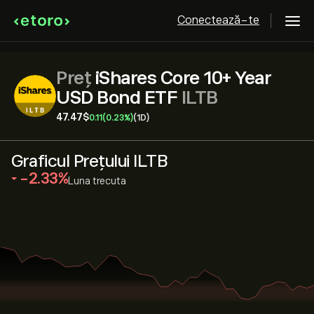
Conectează-te
Preț
iShares Core 10+ Year
USD Bond ETF
ILTB
47.47‎$‎
0.11
(0.23%)
(1D)
Graficul Prețului ILTB
‎-2.33‎
Luna trecuta