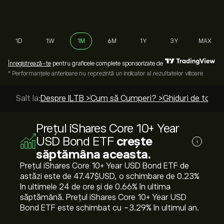
1D
1W
1M
6M
1Y
3Y
MAX
Înregistrează-te
pentru graficele complete sponsorizate de
* Performanțele anterioare nu reprezintă un indicator al rezultatelor viitoare
Salt la:
Despre ILTB >
Cum să Cumperi? >
Ghiduri de top >
Prețul iShares Core 10+ Year
USD Bond ETF
crește
i
săptămâna aceasta.
Prețul iShares Core 10+ Year USD Bond ETF de
astăzi este de 47.47‎$‎USD, o schimbare de ‎0.23‎%
în ultimele 24 de ore și de ‎0.66‎% în ultima
săptămână. Prețul iShares Core 10+ Year USD
Bond ETF este schimbat cu ‎-3.29‎% în ultimul an.