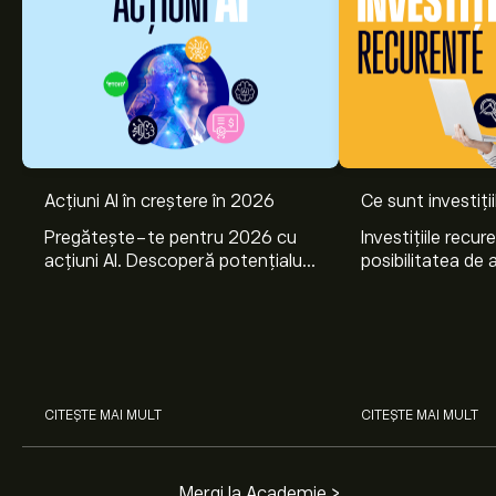
Acțiuni AI în creștere în 2026
Ce sunt investiți
Pregătește-te pentru 2026 cu
Investițiile recur
acțiuni AI. Descoperă potențialul
posibilitatea de a
Nvidia, Broadcom, CrowdStrike,
lunar, într-unul 
Arista Networks și Amphenol,
active. Află cum 
prin analiza experților eToro.
planurile de invest
CITEȘTE MAI MULT
CITEȘTE MAI MULT
Mergi la Academie >