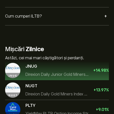
+
Cum cumperi ILTB?
Mișcări
Zilnice
Astăzi, cei mai mari câștigători și perdanți.
JNUG
+
14.98
%
Direxion Daily Junior Gold Miners Index Bull 2X ETF
NUGT
+
13.97
%
Direxion Daily Gold Miners Index Bull 2X ETF
PLTY
+
9.01
%
YieldMax PLTR Option Income Strategy ETF