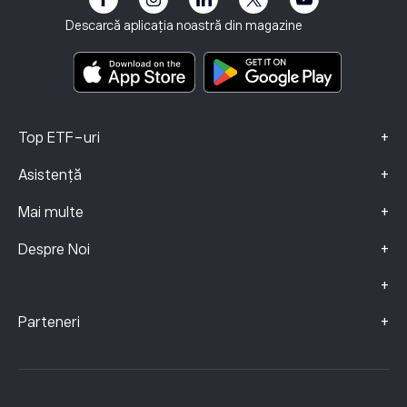
Imprint
Termene și condiții
Asigurari de Investiții
Descarcă aplicația noastră din magazine
Documente cu informații cheie
Smart Portfolios
Date Despre Reclamații (clienți FCA)
+
Top ETF-uri
+
Asistență
+
Mai multe
+
Despre Noi
+
+
Parteneri