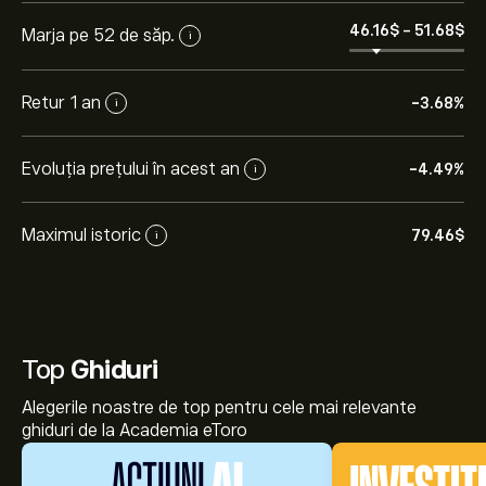
46.16‎$‎
-
51.68‎$‎
Marja pe 52 de săp.
i
Retur 1 an
-3.68%
i
Evoluția prețului în acest an
-4.49%
i
Maximul istoric
79.46‎$‎
i
Top
Ghiduri
Alegerile noastre de top pentru cele mai relevante
ghiduri de la Academia eToro