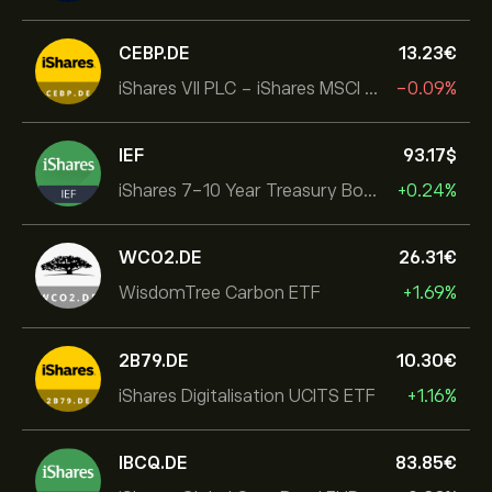
CEBP.DE
13.23‎€‎
iShares VII PLC - iShares MSCI EMU USD Hedged UCITS ETF
-0.09%
IEF
93.17‎$‎
iShares 7-10 Year Treasury Bond ETF
+0.24%
WCO2.DE
26.31‎€‎
WisdomTree Carbon ETF
+1.69%
2B79.DE
10.30‎€‎
iShares Digitalisation UCITS ETF
+1.16%
IBCQ.DE
83.85‎€‎