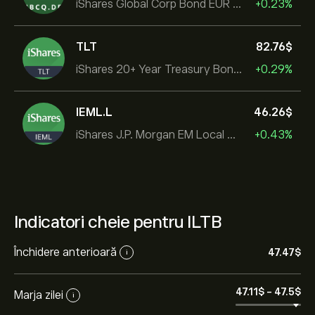
iShares Global Corp Bond EUR Hedged UCITS ETF Dist
+0.23%
TLT
82.76‎$‎
iShares 20+ Year Treasury Bond ETF
+0.29%
IEML.L
46.26‎$‎
iShares J.P. Morgan EM Local Govt Bond UCITS ETF
+0.43%
Indicatori cheie pentru ILTB
Închidere anterioară
47.47‎$‎
i
47.11‎$‎
-
47.5‎$‎
Marja zilei
i