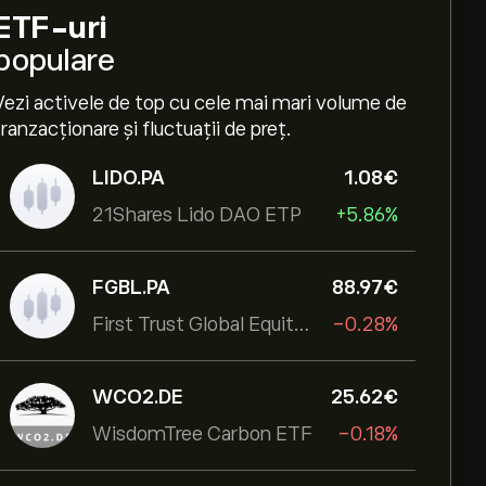
ETF-uri
populare
Vezi activele de top cu cele mai mari volume de
tranzacționare și fluctuații de preț.
LIDO.PA
1.08‎€‎
21Shares Lido DAO ETP
+5.86%
FGBL.PA
88.97‎€‎
First Trust Global Equity Income UCITS ETF
-0.28%
WCO2.DE
25.62‎€‎
WisdomTree Carbon ETF
-0.18%