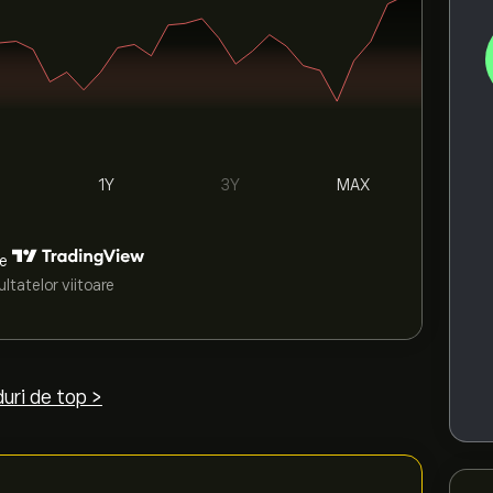
1Y
3Y
MAX
de
ltatelor viitoare
uri de top >