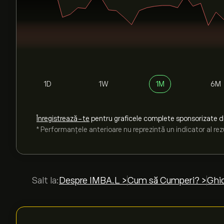
1D
1W
1M
6M
Înregistrează-te
pentru graficele complete sponsorizate 
* Performanțele anterioare nu reprezintă un indicator al rezu
Salt la:
Despre IMBA.L >
Cum să Cumperi? >
Ghid