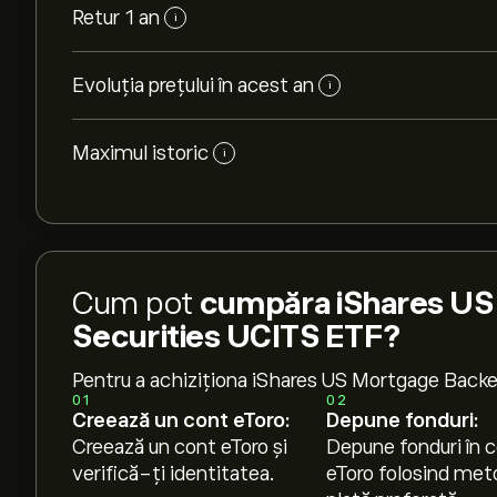
Retur 1 an
i
Evoluția prețului în acest an
i
Maximul istoric
i
Cum pot
cumpăra iShares US
Securities UCITS ETF?
Pentru a achiziționa iShares US Mortgage Back
01
02
Creează un cont eToro:
Depune fonduri:
Creează un cont eToro și
Depune fonduri în c
verifică-ți identitatea.
eToro folosind met