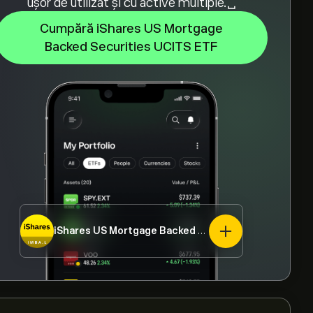
ușor de utilizat și cu active multiple.␣
Cumpără iShares US Mortgage
Backed Securities UCITS ETF
iShares US Mortgage Backed Securities UCITS ETF
I