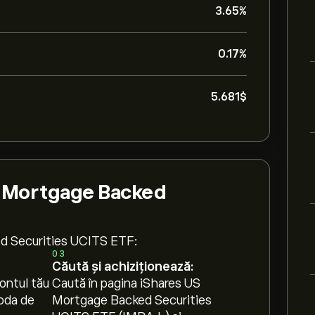
3.65%
0.17%
5.681‎$‎
 Mortgage Backed
ed Securities UCITS ETF:
03
Căută și achiziționează:
ontul tău
Caută în pagina iShares US
oda de
Mortgage Backed Securities