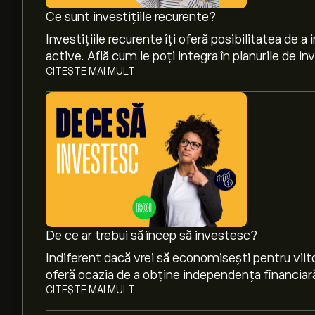
Ce sunt investițiile recurente?
Investițiile recurente îți oferă posibilitatea de a 
active. Află cum le poți integra în planurile de inv
CITEȘTE MAI MULT
Prețul actual pentru IMBA.L este de 5.5690‎$‎
Maximul istoric al iShares US Mortgage Backed 
De ce ar trebui să încep să investesc?
Indiferent dacă vrei să economisești pentru viitor 
oferă ocazia de a obține independența financiar
CITEȘTE MAI MULT
Selectează intervalul de timp „1D” sau „1W” pe 
mișcările de preț istorice pentru iShares US M