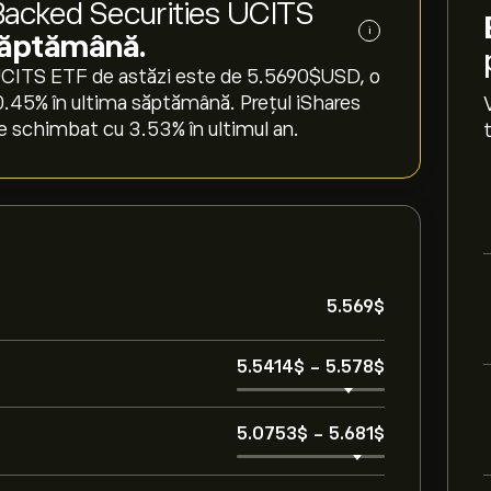
Backed Securities UCITS
i
 săptămână.
CITS ETF de astăzi este de 5.5690‎$‎USD, o
‎0.45‎% în ultima săptămână. Prețul iShares
chimbat cu ‎3.53‎% în ultimul an.
5.569‎$‎
5.5414‎$‎
-
5.578‎$‎
5.0753‎$‎
-
5.681‎$‎