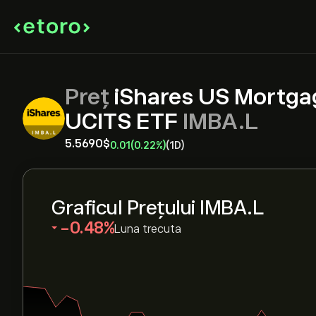
Preț
iShares US Mortga
UCITS ETF
IMBA.L
5.5690‎$‎
0.01
(0.22%)
(1D)
Graficul Prețului IMBA.L
‎-0.48‎
Luna trecuta