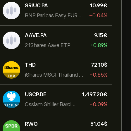
SRIUC.PA
10.99‎€‎
BNP Paribas Easy EUR Corp Bond SRI Fossil Free Ult
-0.04%
AAVE.PA
9.15‎€‎
21Shares Aave ETP
+0.89%
THD
72.10‎$‎
iShares MSCI Thailand ETF
-0.85%
USCP.DE
1,497.20‎€‎
Ossiam Shiller Barclays Cape US Sector Value TR
-0.09%
RWO
51.04‎$‎