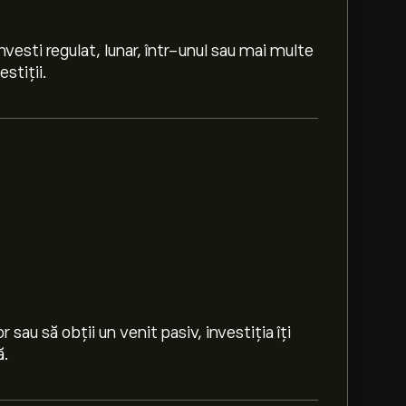
investi regulat, lunar, într-unul sau mai multe
estiții.
Securities UCITS ETF este 5.6810‎$‎
sau să obții un venit pasiv, investiția îți
ă.
graficul eToro și micșorează pentru a vedea
ortgage Backed Securities UCITS ETF. Prețul