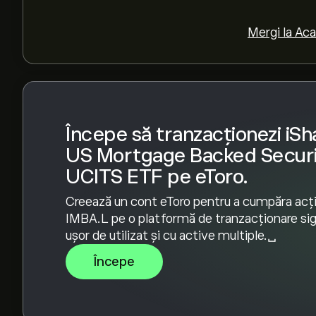
pentru iShares US Mortgage Backed Securities UCI
Pentru a cumpăra IMBA.L, accesează pagina „i
Mergi la Ac
UCITS ETF (IMBA.L)” pe pe site-ul web eToro. Du
fondurile, apasă pe butonul „Tranzacționează” 
Securities UCITS ETF vrei să cumperi. De aseme
IMBA.L la un anumit preț în viitor.
Începe să tranzacționezi iSh
US Mortgage Backed Securi
UCITS ETF pe eToro.
Creează un cont eToro pentru a cumpăra acți
IMBA.L pe o platformă de tranzacționare sig
ușor de utilizat și cu active multiple.␣
Începe