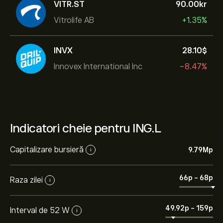
VITR.ST
90.00‎kr‎
Vitrolife AB
+1.35%
INVX
28.10‎$‎
Innovex International Inc
-8.47%
Indicatori cheie pentru ING.L
Capitalizare bursieră
9.79M‎p‎
i
66‎p‎
-
68‎p‎
Raza zilei
i
49.92‎p‎
-
159‎p‎
Interval de 52 W
i