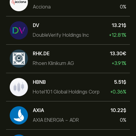
Acciona
0%
DV
13.21‎$‎
DoubleVerify Holdings Inc
+12.81%
RHK.DE
13.30‎€‎
Rhoen Klinikum AG
+3.91%
HBNB
5.51‎$‎
Hotel101 Global Holdings Corp
+0.36%
AXIA
10.22‎$‎
AXIA ENERGIA - ADR
0%