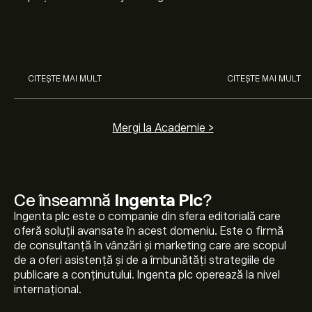
nostru pentru începători. Înțelege
Arista Networks
cum funcționează piețele și
prin analiza exper
învață cum să faci prima
investiție.
CITEȘTE MAI MULT
CITEȘTE MAI MULT
Mergi la Academie >
Ce înseamnă
Ingenta Plc
?
Ingenta plc este o companie din sfera editorială care
oferă soluții avansate în acest domeniu. Este o firmă
de consultanță în vânzări și marketing care are scopul
de a oferi asistență și de a îmbunătăți strategiile de
publicare a conținutului. Ingenta plc operează la nivel
internațional.