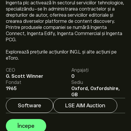
Ingenta plc activează în sectorul serviciilor tehnologice,
specializându-se în administrarea contractelor și a
drepturilor de autor, oferirea serviciilor editoriale și
crearea diverselor platforme de content discovery.
Printre produsele companiei se numără Ingenta
Connect, Ingenta Edify, Ingenta Commercial și Ingenta
PCG.
Prețul actual al acțiunilor ING.L este 68.00‎p‎.
Explorează prețurile acțiunilor ING.L și alte acțiuni pe
eToro.
CEO
Angajați
Prețul țintă mediu pentru acțiunile Ingenta Plc este
G. Scott Winner
0
68.00‎p‎.
Creează-ți un cont
pe eToro pentru previziunile
Fondat
Sediu
analiștilor și ținte de preț.
1965
Oxford, Oxfordshire,
GB
Analiștii oferă previziuni pentru acțiunile Ingenta Plc
bazate pe tendințele pieței, rapoarte financiare și
Software
LSE AIM Auction
creșterea estimată. Verifică cele mai recente previziuni
pentru mișcările viitoare de preț.
Capitalizarea de piață a Ingenta Plc este de 9.79M‎p‎
Începe