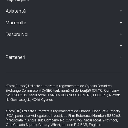
+
Asistență
+
Mai multe
+
Despre Noi
+
+
Parteneri
eToro (Europe) Ltd este autorizată și reglementată de Cyprus Securities
Exchange Commission (CySEC) sub numărul de licență# 109/10. Company
No. C200585. Sediu social: KANIKA BUSINESS CENTRE, FLOOR 7, 4 Profiti
Ilia Germasogeia, 4046 Cyprus
eToro (UK) Ltd este autorizată și reglementată de Financial Conduct Authority
(FCA) pentru servicii legate de investiții, cu Firm Reference Number: 583263.
Înregistrată în Anglia sub Company No. 07973792. Sediu social: 24th floor,
One Canada Square, Canary Wharf, London E14 5AB, England.