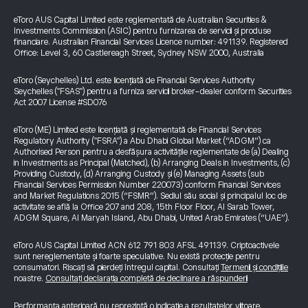
eToro AUS Capital Limited este reglementată de Australian Securities &
Investments Commission (ASIC) pentru furnizarea de servicii și produse
financiare. Australian Financial Services Licence number: 491139. Registered
Office: Level 3, 60 Castlereagh Street, Sydney NSW 2000, Australia
eToro (Seychelles) Ltd. este licențiată de Financial Services Authority
Seychelles ("FSAS") pentru a furniza servicii broker-dealer conform Securities
Act 2007 License #SD076
eToro (ME) Limited este licențiată și reglementată de Financial Services
Regulatory Authority ("FSRA") a Abu Dhabi Global Market (“ADGM”) ca
Authorised Person pentru a desfășura activitățile reglementate de (a) Dealing
in Investments as Principal (Matched), (b) Arranging Deals in Investments, (c)
Providing Custody, (d) Arranging Custody și (e) Managing Assets (sub
Financial Services Permission Number 220073) conform Financial Services
and Market Regulations 2015 (“FSMR”). Sediul său social și principalul loc de
activitate se află la Office 207 and 208, 15th Floor Floor, Al Sarab Tower,
ADGM Square, Al Maryah Island, Abu Dhabi, United Arab Emirates (“UAE”).
eToro AUS Capital Limited ACN 612 791 803 AFSL 491139. Criptoactivele
sunt nereglementate și foarte speculative. Nu există protecție pentru
consumatori. Riscați să pierdeți întregul capital. Consultați
Termenii și condițiile
noastre.
Consultați declarația completă de declinare a răspunderii
Performanța anterioară nu reprezintă o indicație a rezultatelor viitoare.