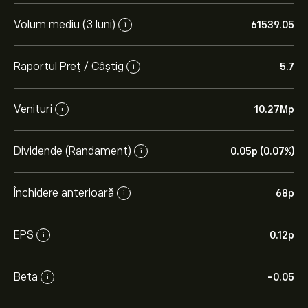
Volum mediu (3 luni)
61539.05
i
Raportul Preț / Câștig
5.7
i
Venituri
10.27M‎p‎
i
Dividende (Randament)
0.05‎p‎ (0.07%)
i
Închidere anterioară
68‎p‎
i
EPS
0.12‎p‎
i
Beta
-0.05
i