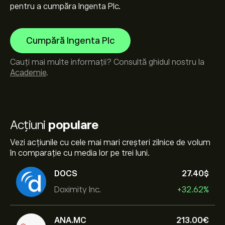
pentru a cumpăra Ingenta Plc.
Cumpără Ingenta Plc
Cauți mai multe informații? Consultă ghidul nostru la
Academie
.
Acțiuni
populare
Vezi acțiunile cu cele mai mari creșteri zilnice de volum
în comparație cu media lor pe trei luni.
DOCS
27.40‎$‎
Doximity Inc.
+32.62%
ANA.MC
213.00‎€‎