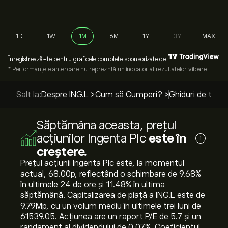
1D
1W
1M
6M
1Y
3Y
MAX
Înregistrează-te
pentru graficele complete sponsorizate de
* Performanțele anterioare nu reprezintă un indicator al rezultatelor viitoare
Salt la:
Despre ING.L >
Cum să Cumperi? >
Ghiduri de top >
Săptămâna aceasta, prețul
acțiunilor Ingenta Plc
este în
i
creștere.
Prețul acțiunii Ingenta Plc este, la momentul
actual, 68.00‎p‎, reflectând o schimbare de ‎9.68‎%
în ultimele 24 de ore și ‎11.48‎% în ultima
săptămână. Capitalizarea de piață a ING.L este de
9.79M‎p‎, cu un volum mediu în ultimele trei luni de
61539.05. Acțiunea are un raport P/E de 5.7 și un
randament al dividendului de 0.07%. Coeficientul