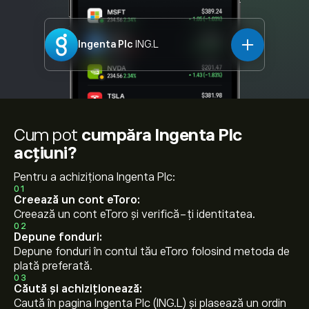
Ingenta Plc
ING.L
Cum pot
cumpăra Ingenta Plc
acțiuni?
Pentru a achiziționa Ingenta Plc:
01
Creează un cont eToro:
Creează un cont eToro și verifică-ți identitatea.
02
Depune fonduri:
Depune fonduri în contul tău eToro folosind metoda de
plată preferată.
03
Căută și achiziționează:
Caută în pagina Ingenta Plc (ING.L) și plasează un ordin