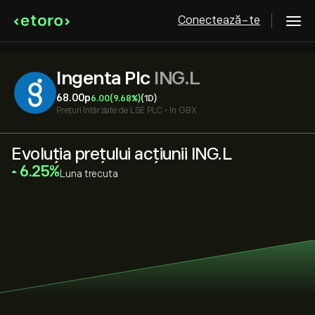
Conectează-te
Ingenta Plc
ING.L
68.00‎p‎
6.00
(9.68%)
(1D)
Prețuri întârziate de
LSE PLC
•
în GBX
Evoluția prețului acțiunii ING.L
‎6.25‎
Luna trecuta