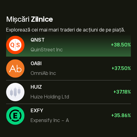
Mișcări
Zilnice
Explorează cei mai mari traderi de acțiuni de pe piață.
QNST
+
38.50
%
QuinStreet Inc
OABI
+
37.50
%
OmniAb Inc
HUIZ
+
37.18
%
Huize Holding Ltd
EXFY
+
35.86
%
Expensify Inc - A