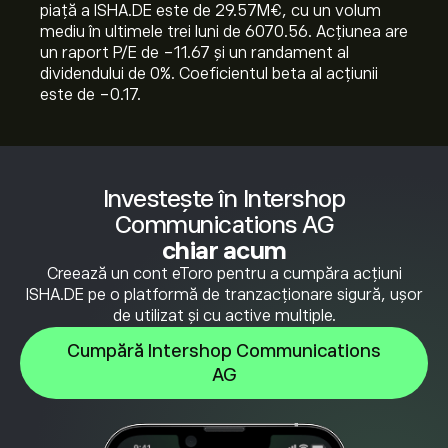
piață a ISHA.DE este de 29.57M‎€‎, cu un volum
mediu în ultimele trei luni de 6070.56. Acțiunea are
un raport P/E de -11.67 și un randament al
dividendului de 0%. Coeficientul beta al acțiunii
este de -0.17.
Investește în Intershop
Communications AG
chiar acum
Creează un cont eToro pentru a cumpăra acțiuni
ISHA.DE pe o platformă de tranzacționare sigură, ușor
de utilizat și cu active multiple.
Cumpără Intershop Communications
AG