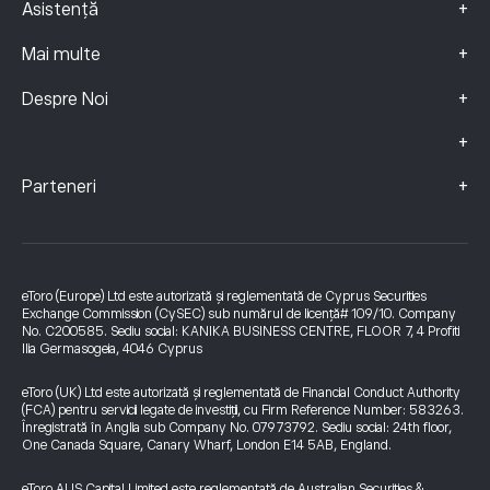
+
Asistență
+
Mai multe
+
Despre Noi
+
+
Parteneri
eToro (Europe) Ltd este autorizată și reglementată de Cyprus Securities
Exchange Commission (CySEC) sub numărul de licență# 109/10. Company
No. C200585. Sediu social: KANIKA BUSINESS CENTRE, FLOOR 7, 4 Profiti
Ilia Germasogeia, 4046 Cyprus
eToro (UK) Ltd este autorizată și reglementată de Financial Conduct Authority
(FCA) pentru servicii legate de investiții, cu Firm Reference Number: 583263.
Înregistrată în Anglia sub Company No. 07973792. Sediu social: 24th floor,
One Canada Square, Canary Wharf, London E14 5AB, England.
eToro AUS Capital Limited este reglementată de Australian Securities &