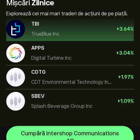
Mișcări
Zilnice
Explorează cei mai mari traderi de acțiuni de pe piață.
TBI
+
3.64
%
TrueBlue Inc
APPS
+
3.04
%
Digital Turbine Inc
CDTG
+
1.97
%
CDT Environmental Technology Investment Holdings L
SBEV
+
1.09
%
Splash Beverage Group Inc
Cumpără Intershop Communications
NVIDIA Corporation