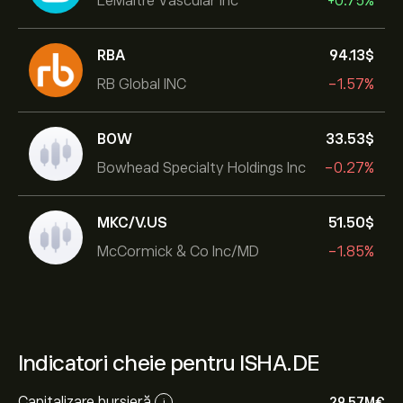
LeMaitre Vascular Inc
+0.75%
RBA
94.13‎$‎
RB Global INC
-1.57%
BOW
33.53‎$‎
Bowhead Specialty Holdings Inc
-0.27%
MKC/V.US
51.50‎$‎
McCormick & Co Inc/MD
-1.85%
Indicatori cheie pentru ISHA.DE
Capitalizare bursieră
29.57M‎€‎
i