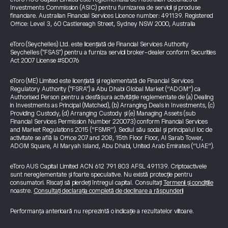
Investments Commission (ASIC) pentru furnizarea de servicii și produse
financiare. Australian Financial Services Licence number: 491139. Registered
Office: Level 3, 60 Castlereagh Street, Sydney NSW 2000, Australia
eToro (Seychelles) Ltd. este licențiată de Financial Services Authority
Seychelles ("FSAS") pentru a furniza servicii broker-dealer conform Securities
Act 2007 License #SD076
eToro (ME) Limited este licențiată și reglementată de Financial Services
Regulatory Authority ("FSRA") a Abu Dhabi Global Market (“ADGM”) ca
Authorised Person pentru a desfășura activitățile reglementate de (a) Dealing
in Investments as Principal (Matched), (b) Arranging Deals in Investments, (c)
Providing Custody, (d) Arranging Custody și (e) Managing Assets (sub
Financial Services Permission Number 220073) conform Financial Services
and Market Regulations 2015 (“FSMR”). Sediul său social și principalul loc de
activitate se află la Office 207 and 208, 15th Floor Floor, Al Sarab Tower,
ADGM Square, Al Maryah Island, Abu Dhabi, United Arab Emirates (“UAE”).
eToro AUS Capital Limited ACN 612 791 803 AFSL 491139. Criptoactivele
sunt nereglementate și foarte speculative. Nu există protecție pentru
consumatori. Riscați să pierdeți întregul capital. Consultați
Termenii și condițiile
noastre.
Consultați declarația completă de declinare a răspunderii
Performanța anterioară nu reprezintă o indicație a rezultatelor viitoare.