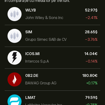
în comparație cu media lor pe trei luni.
WLYB
52.97‎$‎
John Wiley & Sons Inc
-2.41%
SIM
28.65‎$‎
Grupo Simec SAB de CV
-3.76%
ICOS.MI
14.04‎€‎
Intercos S.p.A
-0.14%
0B2.DE
180.80‎€‎
BAWAG Group AG
+0.17%
LMAT
79.59‎$‎