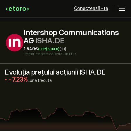
Conectează-te
Intershop Communications
AG
ISHA.DE
1.540‎€‎
0.09
(5.84%)
(1D)
Prețuri întârziate de
Xetra
•
în EUR
Evoluția prețului acțiunii ISHA.DE
‎-7.23‎
Luna trecuta