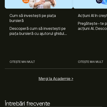
Cum să investești pe piața
Acțiuni AI în cre
Prețul actual al acțiunilor ISHA.DE este 1.540‎€‎.
bursieră
Pregătește-te 
Descoperă cum să investești pe
acțiuni AI. Desco
piața bursieră cu ajutorul ghidului
Nvidia, Broadco
nostru pentru începători. Înțelege
Arista Networks
Prețul țintă mediu pentru acțiunile Intershop
cum funcționează piețele și
prin analiza exper
Communications AG este 1.540‎€‎.
Creează-ți un cont
învață cum să faci prima
pe eToro pentru previziunile analiștilor și ținte de preț.
investiție.
Analiștii oferă previziuni pentru acțiunile Intershop
CITEȘTE MAI MULT
CITEȘTE MAI MULT
Communications AG bazate pe tendințele pieței,
rapoarte financiare și creșterea estimată. Verifică cele
mai recente previziuni pentru mișcările viitoare de preț.
Mergi la Academie >
Capitalizarea de piață a Intershop Communications AG
este de 29.57M‎€‎
Întrebări frecvente