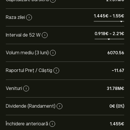
1.445‎€‎
-
1.55‎€‎
Raza zilei
i
0.918‎€‎
-
2.21‎€‎
Interval de 52 W
i
Volum mediu (3 luni)
6070.56
i
Raportul Preț / Câștig
-11.67
i
Venituri
31.78M‎€‎
i
Dividende (Randament)
0‎€‎ (0%)
i
Închidere anterioară
1.455‎€‎
i