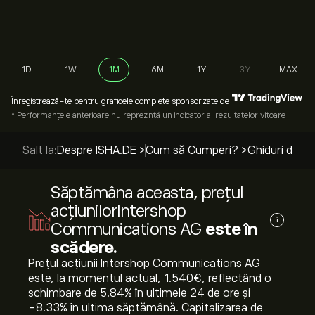
1D
1W
1M
6M
1Y
3Y
MAX
Înregistrează-te
pentru graficele complete sponsorizate de
* Performanțele anterioare nu reprezintă un indicator al rezultatelor viitoare
Salt la:
Despre ISHA.DE >
Cum să Cumperi? >
Ghiduri de to
Săptămâna aceasta, prețul
acțiunilorIntershop
i
Communications AG
este în
scădere.
Prețul acțiunii Intershop Communications AG
este, la momentul actual, 1.540‎€‎, reflectând o
schimbare de ‎5.84‎% în ultimele 24 de ore și
‎-8.33‎% în ultima săptămână. Capitalizarea de