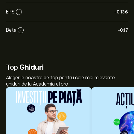
EPS
-0.13‎€‎
i
Beta
-0.17
i
Top
Ghiduri
Alegerile noastre de top pentru cele mai relevante
ghiduri de la Academia eToro