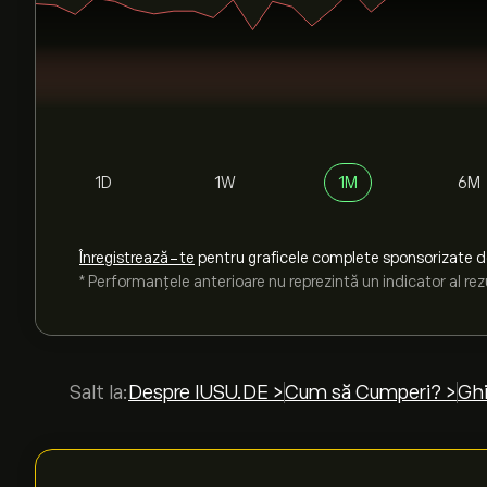
1D
1W
1M
6M
Înregistrează-te
pentru graficele complete sponsorizate 
* Performanțele anterioare nu reprezintă un indicator al rezu
Salt la:
Despre IUSU.DE >
Cum să Cumperi? >
Ghi