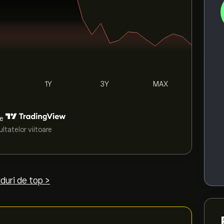
1Y
3Y
MAX
de
ltatelor viitoare
duri de top >