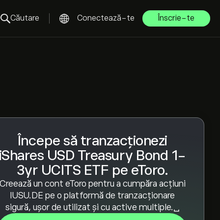
Căutare
Conectează-te
Înscrie-te
Începe să tranzacționezi
iShares USD Treasury Bond 1-
3yr UCITS ETF pe eToro.
Creează un cont eToro pentru a cumpăra acțiuni
IUSU.DE pe o platformă de tranzacționare
sigură, ușor de utilizat și cu active multiple.␣