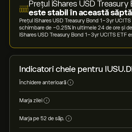
Prețul iShares USD Treasur
este stabil în această săp
Prețul iShares USD Treasury Bond 1-3yr UCITS 
schimbare de ‎-0.25‎% în ultimele 24 de ore și d
iShares USD Treasury Bond 1-3yr UCITS ETF este
Indicatori cheie pentru IUSU.
Închidere anterioară
i
Marja zilei
i
Marja pe 52 de săp.
i