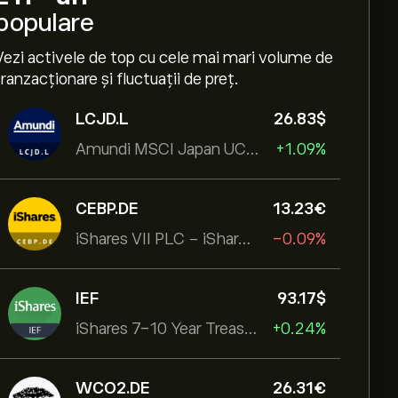
populare
Vezi activele de top cu cele mai mari volume de
tranzacționare și fluctuații de preț.
LCJD.L
26.83‎$‎
Amundi MSCI Japan UCITS ETF Acc
+1.09%
CEBP.DE
13.23‎€‎
iShares VII PLC - iShares MSCI EMU USD Hedged UCITS ETF
-0.09%
IEF
93.17‎$‎
iShares 7-10 Year Treasury Bond ETF
+0.24%
WCO2.DE
26.31‎€‎