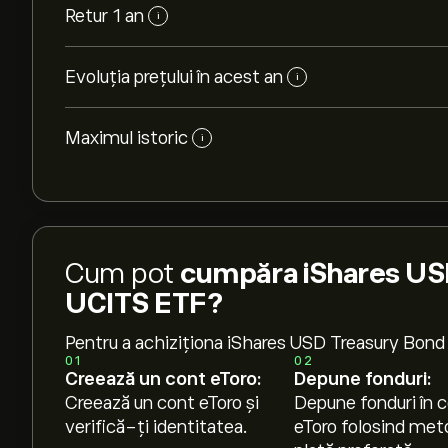
Retur 1 an
i
Evoluția prețului în acest an
i
Maximul istoric
i
Cum pot
cumpăra iShares US
UCITS ETF?
Pentru a achiziționa iShares USD Treasury Bon
01
02
Creează un cont eToro:
Depune fonduri:
Creează un cont eToro și
Depune fonduri în c
verifică-ți identitatea.
eToro folosind met