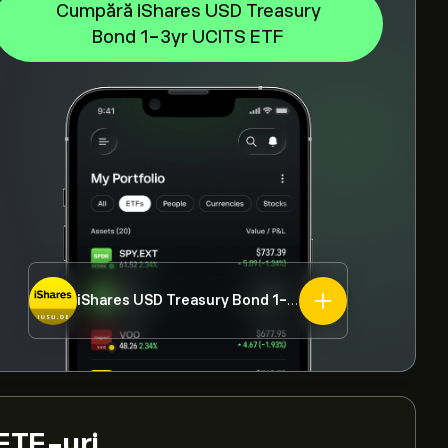
Cumpără iShares USD Treasury
Bond 1-3yr UCITS ETF
iShares USD Treasury Bond 1-3yr UCITS ETF
IUSU.DE
ETF-uri