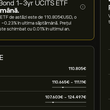
y Bond 1-3yr UCITS ETF
i
tămână.
ETF de astăzi este de 110.805‎€‎USD, o
e ‎-0.23‎% în ultima săptămână. Prețul
 schimbat cu ‎0.01‎% în ultimul an.
DE
110.805‎€‎
110.665‎€‎
-
111.11‎€‎
107.603‎€‎
-
124.497‎€‎