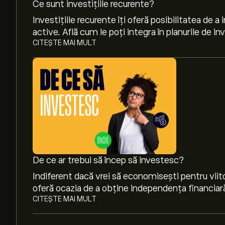
Ce sunt investițiile recurente?
Investițiile recurente îți oferă posibilitatea de a 
active. Află cum le poți integra în planurile de inv
CITEȘTE MAI MULT
Prețul actual pentru IUSU.DE este de 110.805‎€‎
Maximul istoric al iShares USD Treasury Bond 1
De ce ar trebui să încep să investesc?
Indiferent dacă vrei să economisești pentru viitor 
oferă ocazia de a obține independența financiar
Selectează intervalul de timp „1D” sau „1W” pe 
CITEȘTE MAI MULT
mișcările de preț istorice pentru iShares USD 
pentru iShares USD Treasury Bond 1-3yr UCITS ETF