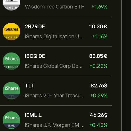
WisdomTree Carbon ETF
+1.69%
2B79.DE
10.30‎€‎
iShares Digitalisation UCITS ETF
+1.16%
IBCQ.DE
83.85‎€‎
iShares Global Corp Bond EUR Hedged UCITS ETF Dist
+0.23%
TLT
82.76‎$‎
iShares 20+ Year Treasury Bond ETF
+0.29%
IEML.L
46.26‎$‎
iShares J.P. Morgan EM Local Govt Bond UCITS ETF
+0.43%