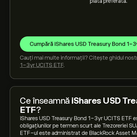
plată preferată.
Cumpără iShares USD Treasury Bond 1-3
Cauți mai multe informații? Citește ghidul nos
1-3yr UCITS ETF
.
Ce înseamnă
iShares USD Tre
ETF
?
iShares USD Treasury Bond 1-3yr UCITS ETF es
obligațiunilor pe termen scurt ale Trezoreriei SUA
ETF-ul este administrat de BlackRock Asset 