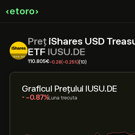
Preț
iShares USD Treas
ETF
IUSU.DE
110.805‎€‎
-0.28
(-0.25%)
(1D)
Graficul Prețului IUSU.DE
‎-0.87‎
Luna trecuta