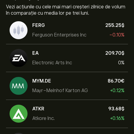
Vezi acțiunile cu cele mai mari creșteri zilnice de volum
în comparație cu media lor pe trei luni.
FERG
255.25‎$‎
Ferguson Enterprises Inc
-0.10%
EA
209.70‎$‎
Electronic Arts Inc
0%
MYM.DE
86.70‎€‎
Mayr-Melnhof Karton AG
+0.12%
ATKR
93.68‎$‎
Atkore Inc.
+0.16%