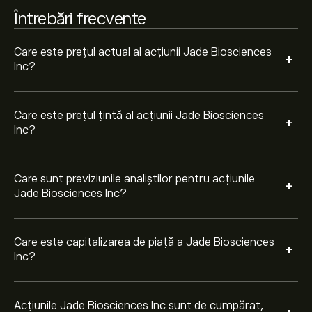
Întrebări frecvente
Pe baza recomandărilor a 9 analiști pentru JBIO în
ultimele 3 luni, consensul general este Cumpărare
puternică.
Care este prețul actual al acțiunii Jade Biosciences
+
Inc?
Care este prețul țintă al acțiunii Jade Biosciences
+
Inc?
Care sunt previziunile analiștilor pentru acțiunile
+
Jade Biosciences Inc?
Care este capitalizarea de piață a Jade Biosciences
+
Inc?
Acțiunile Jade Biosciences Inc sunt de cumpărat,