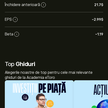
Închidere anterioară
21.7‎$‎
i
EPS
-2.99‎$‎
i
Beta
-1.19
i
Top
Ghiduri
Alegerile noastre de top pentru cele mai relevante
ghiduri de la Academia eToro