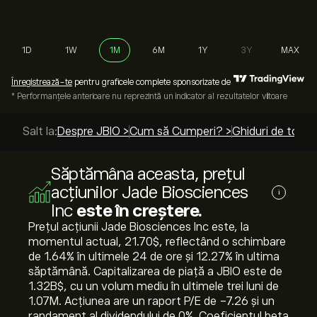
1D
1W
1M
6M
1Y
3Y
MAX
Înregistrează-te
pentru graficele complete sponsorizate de
* Performanțele anterioare nu reprezintă un indicator al rezultatelor viitoare
Salt la:
Despre JBIO >
Cum să Cumperi? >
Ghiduri de top >
Săptămâna aceasta, prețul
acțiunilor Jade Biosciences
i
Inc
este în creștere.
Prețul acțiunii Jade Biosciences Inc este, la
momentul actual, 21.70‎$‎, reflectând o schimbare
de ‎1.64‎% în ultimele 24 de ore și ‎12.27‎% în ultima
săptămână. Capitalizarea de piață a JBIO este de
1.32B‎$‎, cu un volum mediu în ultimele trei luni de
1.07M. Acțiunea are un raport P/E de -7.26 și un
randament al dividendului de 0%. Coeficientul beta