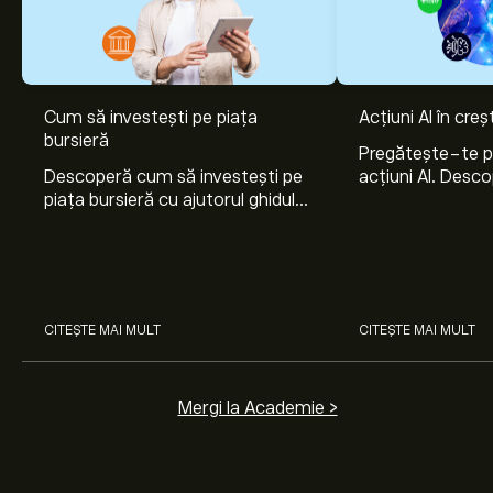
Cum să investești pe piața
Acțiuni AI în cre
Prețul actual al acțiunilor JBIO este 21.70‎$‎.
bursieră
Pregătește-te 
Descoperă cum să investești pe
acțiuni AI. Desco
piața bursieră cu ajutorul ghidului
Nvidia, Broadco
nostru pentru începători. Înțelege
Arista Networks
Prețul țintă mediu pentru acțiunile Jade Biosciences Inc
cum funcționează piețele și
prin analiza exper
este 21.70‎$‎.
Creează-ți un cont
pe eToro pentru
învață cum să faci prima
previziunile analiștilor și ținte de preț.
investiție.
Analiștii oferă previziuni pentru acțiunile Jade
CITEȘTE MAI MULT
CITEȘTE MAI MULT
Biosciences Inc bazate pe tendințele pieței, rapoarte
financiare și creșterea estimată. Verifică cele mai
recente previziuni pentru mișcările viitoare de preț.
Mergi la Academie >
Capitalizarea de piață a Jade Biosciences Inc este de
1.32B‎$‎