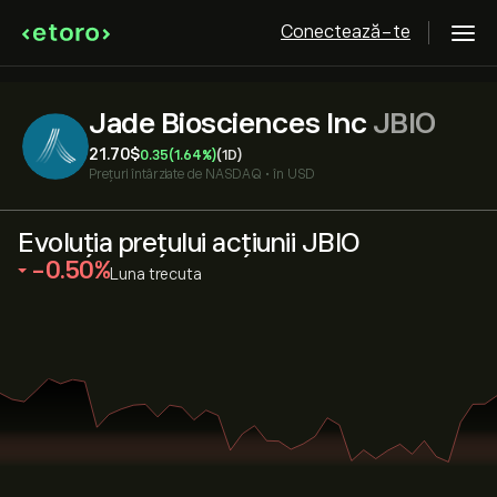
Conectează-te
Jade Biosciences Inc
JBIO
21.70‎$‎
0.35
(1.64%)
(1D)
Prețuri întârziate de
NASDAQ
•
în USD
Evoluția prețului acțiunii JBIO
‎-0.50‎
Luna trecuta