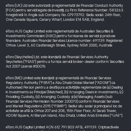
eToro (UK) Ltd este autorizată și reglementată de Financial Conduct Authority
(FCA) pentru servicii legate de investiții, cu Firm Reference Number: 583263.
Înregistrată în Anglia sub Company No. 07973792. Sediu social: 24th floor,
One Canada Square, Canary Wharf, London E14 5AB, England.
eToro AUS Capital Limited este reglementată de Australian Securities &
Investments Commission (ASIC) pentru furnizarea de servicii și produse
financiare. Australian Financial Services Licence number: 491139. Registered
Office: Level 3, 60 Castlereagh Street, Sydney NSW 2000, Australia
eToro (Seychelles) Ltd. este licențiată de Financial Services Authority
Seychelles ("FSAS") pentru a furniza servicii broker-dealer conform Securities
Act 2007 License #SD076
eToro (ME) Limited este licențiată și reglementată de Financial Services
Regulatory Authority ("FSRA") a Abu Dhabi Global Market (“ADGM”) ca
Authorised Person pentru a desfășura activitățile reglementate de (a) Dealing
in Investments as Principal (Matched), (b) Arranging Deals in Investments, (c)
Providing Custody, (d) Arranging Custody și (e) Managing Assets (sub
Financial Services Permission Number 220073) conform Financial Services
and Market Regulations 2015 (“FSMR”). Sediul său social și principalul loc de
activitate se află la Office 207 and 208, 15th Floor Floor, Al Sarab Tower,
ADGM Square, Al Maryah Island, Abu Dhabi, United Arab Emirates (“UAE”).
eToro AUS Capital Limited ACN 612 791 803 AFSL 491139. Criptoactivele