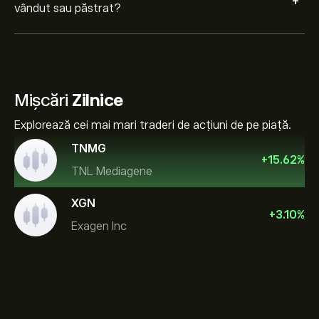
+
vândut sau păstrat?
Mișcări
Zilnice
Explorează cei mai mari traderi de acțiuni de pe piață.
TNMG
+
15.62
%
TNL Mediagene
XGN
+
3.10
%
Exagen Inc