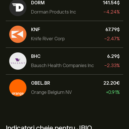
DORM
141.54‎$‎
Dorman Products Inc
-4.24%
KNF
67.79‎$‎
Knife River Corp
-2.47%
BHC
6.29‎$‎
Bausch Health Companies Inc
-2.33%
OBEL.BR
22.20‎€‎
Orange Belgium NV
+0.91%
Indicatori cheie pentru JBIO