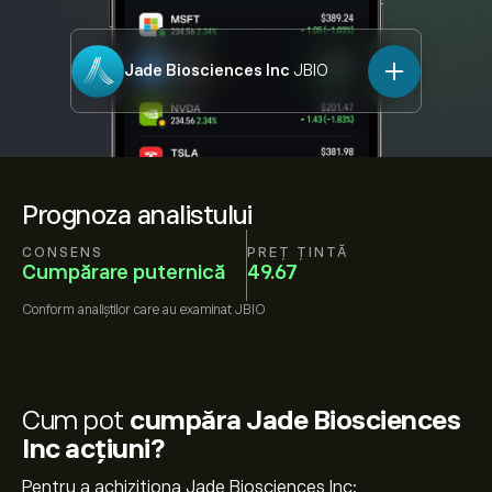
Jade Biosciences Inc
JBIO
Prognoza analistului
CONSENS
PREȚ ȚINTĂ
Cumpărare puternică
49.67
Conform
analiștilor care au examinat
JBIO
Cum pot
cumpăra Jade Biosciences
Inc acțiuni?
Pentru a achiziționa Jade Biosciences Inc: