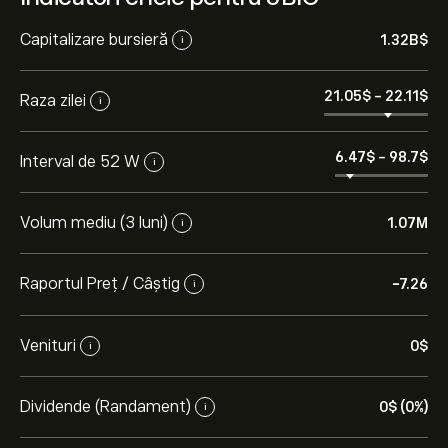
Capitalizare bursieră
1.32B‎$‎
i
21.05‎$‎
-
22.11‎$‎
Raza zilei
i
6.47‎$‎
-
98.7‎$‎
Interval de 52 W
i
Volum mediu (3 luni)
1.07M
i
Raportul Preț / Câștig
-7.26
i
Venituri
0‎$‎
i
Dividende (Randament)
0‎$‎ (0%)
i