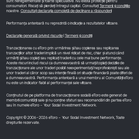
sunt nereglementate și foarte speculative. Nu există protecție pentru
consumatori. Riscați să pierdeți întregul capital. Consultați
Termenii și condițiile
noastre.
Consultați declarația completă de declinare a răspunderii
Performanța anterioară nu reprezintă o indicație a rezultatelor viitoare.
Declarație generală privind riscurile
|
Termeni și condiții
Tranzacționarea cu eToro prin urmărirea și/sau copierea sau replicarea
tranzacțiilor altor traderi implică un nivel ridicat de risc, chiar și atunci când
urmăriți și/sau copiați sau replicați traderii cu cele mai bune performanțe.
Aceste riscuri includ riscul ca dumneavoastră să urmați/copiați deciziile de
tranzacționare ale unor traderi posibil neexperimentați/neprofesioniști sau ale
unor traderi al căror scop sau intenție finală ori situație financiară poate diferi de
a dumneavoastră. Performanța anterioară a unui membru al Comunității eToro
nu este un indicator fiabil al performanței sale viitoare.
Conținutul de pe platforma de tranzacționare socială eToro este generat de
membrii comunității sale și nu conține sfaturi sau recomandări din partea eToro
sau în numele eToro - Your Social Investment Network.
Copyright © 2006-2026 eToro - Your Social Investment Network, Toate
drepturile rezervate.