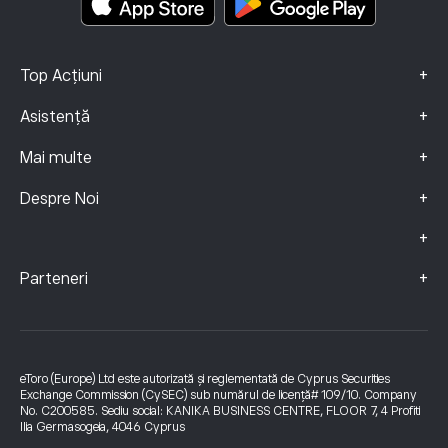
+
Top Acțiuni
+
Asistență
+
Mai multe
+
Despre Noi
+
+
Parteneri
eToro (Europe) Ltd este autorizată și reglementată de Cyprus Securities
Exchange Commission (CySEC) sub numărul de licență# 109/10. Company
No. C200585. Sediu social: KANIKA BUSINESS CENTRE, FLOOR 7, 4 Profiti
Ilia Germasogeia, 4046 Cyprus