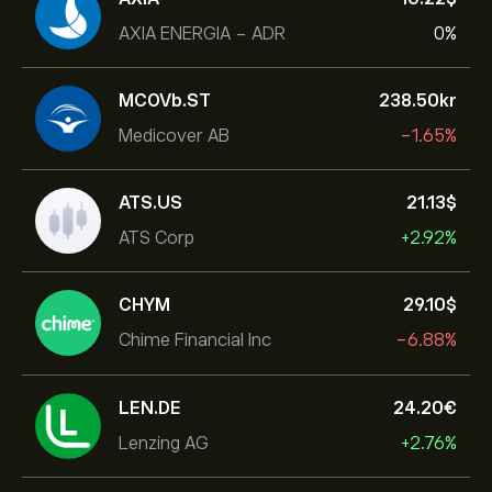
AXIA ENERGIA - ADR
0%
MCOVb.ST
238.50‎kr‎
Medicover AB
-1.65%
ATS.US
21.13‎$‎
ATS Corp
+2.92%
CHYM
29.10‎$‎
Chime Financial Inc
-6.88%
LEN.DE
24.20‎€‎
Lenzing AG
+2.76%