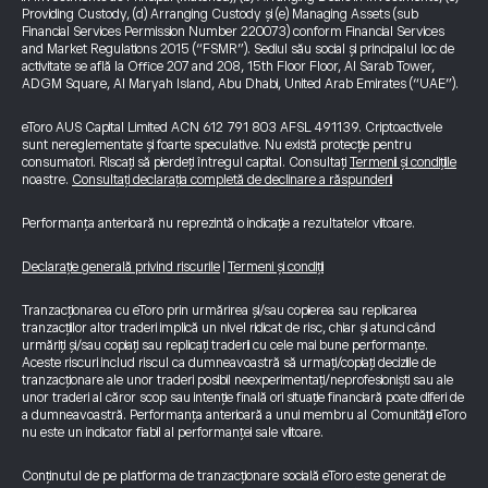
Providing Custody, (d) Arranging Custody și (e) Managing Assets (sub
Financial Services Permission Number 220073) conform Financial Services
and Market Regulations 2015 (“FSMR”). Sediul său social și principalul loc de
activitate se află la Office 207 and 208, 15th Floor Floor, Al Sarab Tower,
ADGM Square, Al Maryah Island, Abu Dhabi, United Arab Emirates (“UAE”).
eToro AUS Capital Limited ACN 612 791 803 AFSL 491139. Criptoactivele
sunt nereglementate și foarte speculative. Nu există protecție pentru
consumatori. Riscați să pierdeți întregul capital. Consultați
Termenii și condițiile
noastre.
Consultați declarația completă de declinare a răspunderii
Performanța anterioară nu reprezintă o indicație a rezultatelor viitoare.
Declarație generală privind riscurile
|
Termeni și condiții
Tranzacționarea cu eToro prin urmărirea și/sau copierea sau replicarea
tranzacțiilor altor traderi implică un nivel ridicat de risc, chiar și atunci când
urmăriți și/sau copiați sau replicați traderii cu cele mai bune performanțe.
Aceste riscuri includ riscul ca dumneavoastră să urmați/copiați deciziile de
tranzacționare ale unor traderi posibil neexperimentați/neprofesioniști sau ale
unor traderi al căror scop sau intenție finală ori situație financiară poate diferi de
a dumneavoastră. Performanța anterioară a unui membru al Comunității eToro
nu este un indicator fiabil al performanței sale viitoare.
Conținutul de pe platforma de tranzacționare socială eToro este generat de