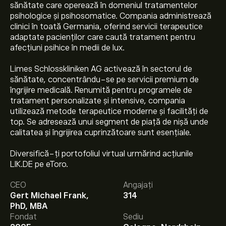
sănătate care operează în domeniul tratamentelor
psihologice și psihosomatice. Compania administrează
clinici în toată Germania, oferind servicii terapeutice
adaptate pacienților care caută tratament pentru
afecțiuni psihice în medii de lux.
Limes Schlosskliniken AG activează în sectorul de
sănătate, concentrându-se pe servicii premium de
îngrijire medicală. Renumită pentru programele de
tratament personalizate și intensive, compania
utilizează metode terapeutice moderne și facilități de
top. Se adresează unui segment de piață de nișă unde
calitatea și îngrijirea cuprinzătoare sunt esențiale.
Diversifică-ți portofoliul virtual urmărind acțiunile
LIK.DE pe eToro.
Prețul actual al acțiunilor LIK.DE este 570.00‎€‎.
CEO
Angajați
Gert Michael Frank,
314
PhD, MBA
Prețul țintă mediu pentru acțiunile Limes
Fondat
Sediu