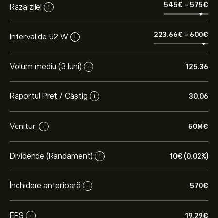
545‎€‎
-
575‎€‎
Raza zilei
i
223.66‎€‎
-
600‎€‎
Interval de 52 W
i
Volum mediu (3 luni)
125.36
i
Raportul Preț / Câștig
30.06
i
Venituri
50M‎€‎
i
Dividende (Randament)
10‎€‎ (0.02%)
i
Închidere anterioară
570‎€‎
i
EPS
19.29‎€‎
i