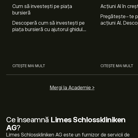
Cum să investești pe piața
Acțiuni AI în cre
bursieră
Pregătește-te 
Descoperă cum să investești pe
acțiuni AI. Desco
piața bursieră cu ajutorul ghidului
Nvidia, Broadco
nostru pentru începători. Înțelege
Arista Networks
cum funcționează piețele și
prin analiza exper
învață cum să faci prima
investiție.
CITEȘTE MAI MULT
CITEȘTE MAI MULT
Mergi la Academie >
Ce înseamnă
Limes Schlosskliniken
AG
?
Limes Schlosskliniken AG este un furnizor de servicii de