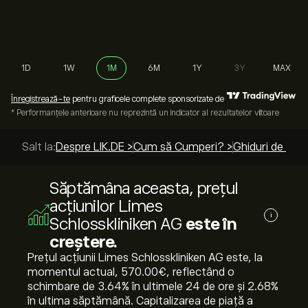
1D
1W
1M
6M
1Y
3Y
MAX
Înregistrează-te
pentru graficele complete sponsorizate de
* Performanțele anterioare nu reprezintă un indicator al rezultatelor viitoare
Salt la:
Despre LIK.DE >
Cum să Cumperi? >
Ghiduri de top 
Săptămâna aceasta, prețul
acțiunilor Limes
i
Schlosskliniken AG
este în
creștere.
Prețul acțiunii Limes Schlosskliniken AG este, la
momentul actual, 570.00‎€‎, reflectând o
schimbare de ‎3.64‎% în ultimele 24 de ore și ‎2.68‎%
în ultima săptămână. Capitalizarea de piață a