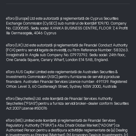
eToro (Europe) Ltd este autorizată și reglementată de Cyprus Securities
Exchange Commission (CySEC) sub numărul de licență# 109/10. Company
No. C200585. Sediu social: KANIKA BUSINESS CENTRE, FLOOR 7, 4 Profiti
Ilia Germasogeia, 4046 Cyprus
eToro (UK) Ltd este autorizată și reglementată de Financial Conduct Authority
(FCA) pentru servicii legate de investiții, cu Firm Reference Number: 583263.
Înregistrată în Anglia sub Company No. 07973792. Sediu social: 24th floor,
One Canada Square, Canary Wharf, London E14 5AB, England.
eToro AUS Capital Limited este reglementată de Australian Securities &
Investments Commission (ASIC) pentru furnizarea de servicii și produse
financiare. Australian Financial Services Licence number: 491139. Registered
Office: Level 3, 60 Castlereagh Street, Sydney NSW 2000, Australia
eToro (Seychelles) Ltd. este licențiată de Financial Services Authority
Seychelles ("FSAS") pentru a furniza servicii broker-dealer conform Securities
Act 2007 License #SD076
eToro (ME) Limited este licențiată și reglementată de Financial Services
Regulatory Authority ("FSRA") a Abu Dhabi Global Market (“ADGM”) ca
Authorised Person pentru a desfășura activitățile reglementate de (a) Dealing
in Investments as Principal (Matched), (b) Arranging Deals in Investments, (c)