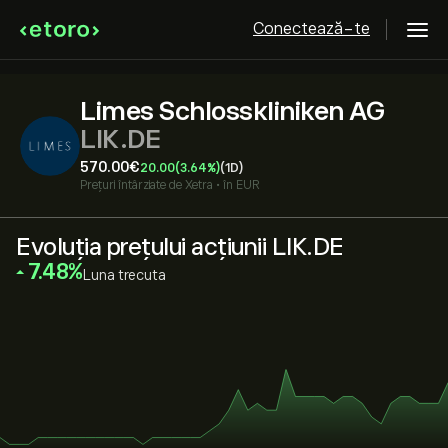
Conectează-te
Limes Schlosskliniken AG
LIK.DE
570.00‎€‎
20.00
(3.64%)
(1D)
Prețuri întârziate de
Xetra
•
în EUR
Evoluția prețului acțiunii LIK.DE
‎7.48‎
Luna trecuta