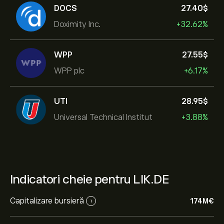
DOCS
27.40‎$‎
Doximity Inc.
+32.62%
WPP
27.55‎$‎
WPP plc
+6.17%
UTI
28.95‎$‎
Universal Technical Institut
+3.88%
Indicatori cheie pentru LIK.DE
Capitalizare bursieră
174M‎€‎
i