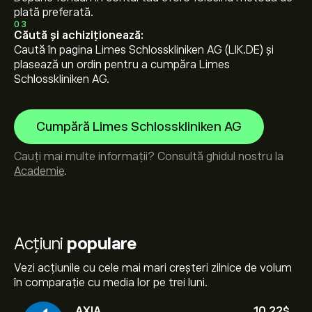
plată preferată.
03
Căută și achiziționează:
Caută în pagina Limes Schlosskliniken AG (LIK.DE) și
plasează un ordin pentru a cumpăra Limes
Schlosskliniken AG.
Cumpără Limes Schlosskliniken AG
Cauți mai multe informații? Consultă ghidul nostru la
Academie
.
Acțiuni
populare
Vezi acțiunile cu cele mai mari creșteri zilnice de volum
în comparație cu media lor pe trei luni.
AXIA
10.22‎$‎