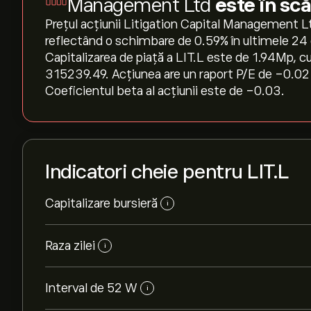
Management Ltd
este în sc
Prețul acțiunii Litigation Capital Management Lt
reflectând o schimbare de ‎0.59‎% în ultimele 24 
Capitalizarea de piață a LIT.L este de 1.94M‎p‎, c
315239.49. Acțiunea are un raport P/E de -0.02 
Coeficientul beta al acțiunii este de -0.03.
Indicatori cheie pentru LIT.L
Capitalizare bursieră
i
Raza zilei
i
Interval de 52 W
i