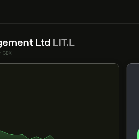
agement Ltd
LIT.L
în GBX