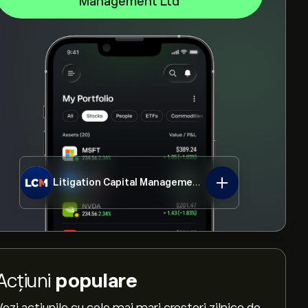
Management Ltd
Litigation Capital Management Ltd
LIT.L
Acțiuni
populare