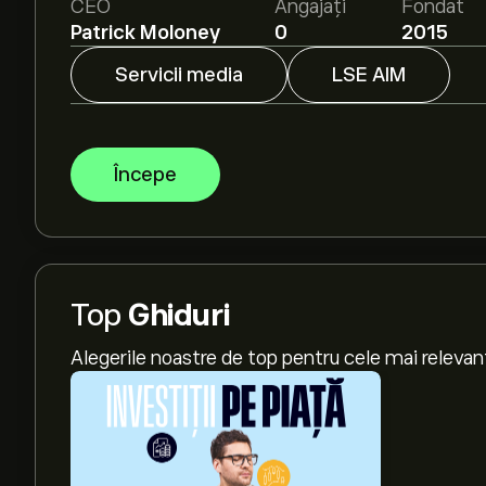
CEO
Angajați
Fondat
Patrick Moloney
0
2015
Servicii media
LSE AIM
Începe
Top
Ghiduri
Alegerile noastre de top pentru cele mai relevan