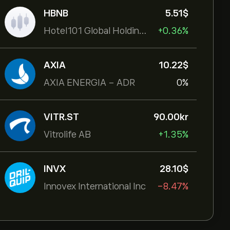
HBNB
5.51‎$‎
Hotel101 Global Holdings Corp
+0.36%
AXIA
10.22‎$‎
AXIA ENERGIA - ADR
0%
VITR.ST
90.00‎kr‎
Vitrolife AB
+1.35%
INVX
28.10‎$‎
Innovex International Inc
-8.47%