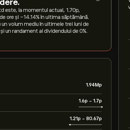
ădere.
d este, la momentul actual, 1.70‎p‎,
de ore și ‎-14.14‎% în ultima săptămână.
u un volum mediu în ultimele trei luni de
și un randament al dividendului de 0%.
1.94M‎p‎
1.6‎p‎
-
1.7‎p‎
1.21‎p‎
-
80.67‎p‎