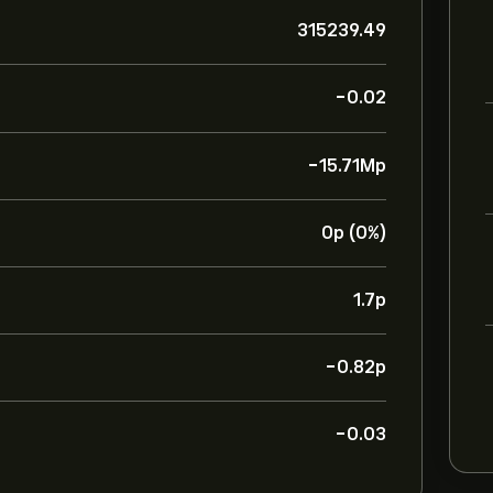
315239.49
-0.02
-15.71M‎p‎
0‎p‎ (0%)
1.7‎p‎
-0.82‎p‎
-0.03