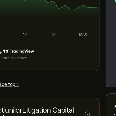
1Y
3Y
MAX
de
ltatelor viitoare
i de top >
iunilorLitigation Capital
i