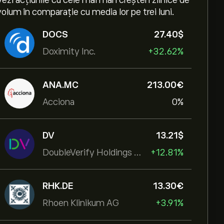
Vezi acțiunile cu cele mai mari creșteri zilnice de
volum în comparație cu media lor pe trei luni.
DOCS
27.40‎$‎
Doximity Inc.
+32.62%
ANA.MC
213.00‎€‎
Acciona
0%
DV
13.21‎$‎
DoubleVerify Holdings Inc
+12.81%
RHK.DE
13.30‎€‎
Rhoen Klinikum AG
+3.91%