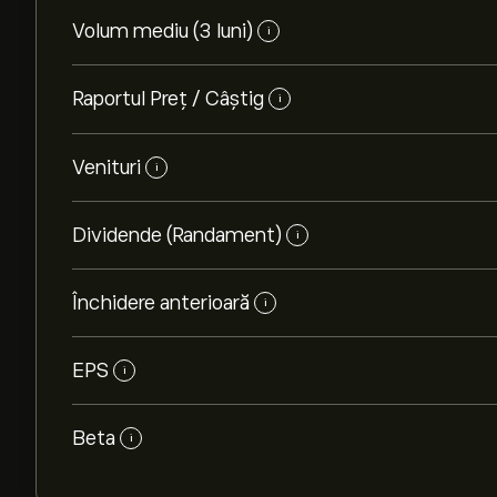
Volum mediu (3 luni)
i
Raportul Preț / Câștig
i
Venituri
i
Dividende (Randament)
i
Închidere anterioară
i
EPS
i
Beta
i