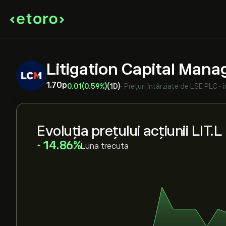
Litigation Capital Man
1.70‎p‎
0.01
(0.59%)
(1D)
•
Prețuri întârziate de
LSE PLC
•
Evoluția prețului acțiunii LIT.L
‎14.86‎
Luna trecuta