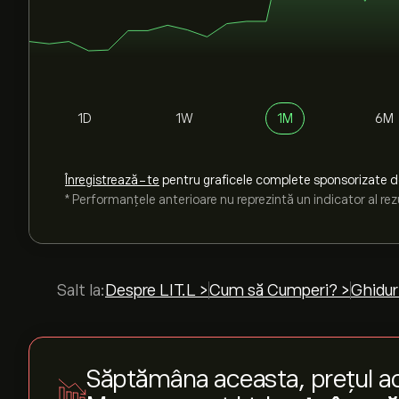
1D
1W
1M
6M
Înregistrează-te
pentru graficele complete sponsorizate 
* Performanțele anterioare nu reprezintă un indicator al rezu
Salt la:
Despre LIT.L >
Cum să Cumperi? >
Ghidur
Săptămâna aceasta, prețul acț