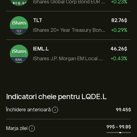
iShares Global Corp Bond EUR Hedged UCITS ETF Dist
+0.23%
TLT
82.76‎$‎
iShares 20+ Year Treasury Bond ETF
+0.29%
IEML.L
46.26‎$‎
iShares J.P. Morgan EM Local Govt Bond UCITS ETF
+0.43%
Indicatori cheie pentru LQDE.L
Închidere anterioară
99.45‎$‎
i
99‎$‎
-
99.8‎$‎
Marja zilei
i