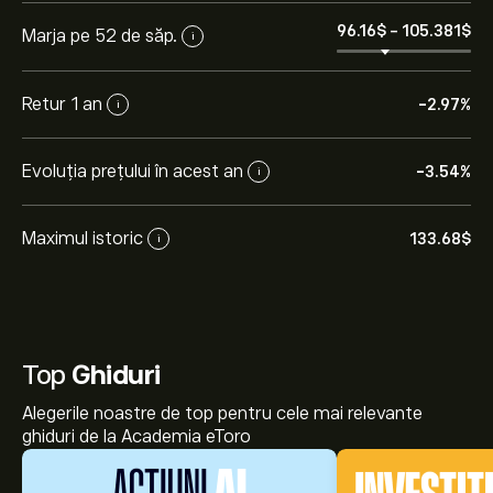
96.16‎$‎
-
105.381‎$‎
Marja pe 52 de săp.
i
Retur 1 an
-2.97%
i
Evoluția prețului în acest an
-3.54%
i
Maximul istoric
133.68‎$‎
i
Top
Ghiduri
Alegerile noastre de top pentru cele mai relevante
ghiduri de la Academia eToro