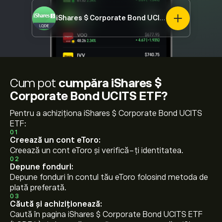
iShares $ Corporate Bond UCITS ETF
LQDE.L
Cum pot
cumpăra iShares $
Corporate Bond UCITS ETF?
Pentru a achiziționa iShares $ Corporate Bond UCITS
ETF:
01
Creează un cont eToro:
Creează un cont eToro și verifică-ți identitatea.
02
Depune fonduri:
Depune fonduri în contul tău eToro folosind metoda de
plată preferată.
03
Căută și achiziționează:
Caută în pagina iShares $ Corporate Bond UCITS ETF