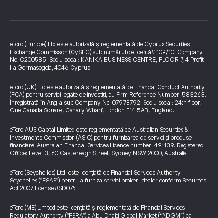
eToro (Europe) Ltd este autorizată și reglementată de Cyprus Securities
Exchange Commission (CySEC) sub numărul de licență# 109/10. Company
No. C200585. Sediu social: KANIKA BUSINESS CENTRE, FLOOR 7, 4 Profiti
Ilia Germasogeia, 4046 Cyprus
eToro (UK) Ltd este autorizată și reglementată de Financial Conduct Authority
(FCA) pentru servicii legate de investiții, cu Firm Reference Number: 583263.
Înregistrată în Anglia sub Company No. 07973792. Sediu social: 24th floor,
One Canada Square, Canary Wharf, London E14 5AB, England.
eToro AUS Capital Limited este reglementată de Australian Securities &
Investments Commission (ASIC) pentru furnizarea de servicii și produse
financiare. Australian Financial Services Licence number: 491139. Registered
Office: Level 3, 60 Castlereagh Street, Sydney NSW 2000, Australia
eToro (Seychelles) Ltd. este licențiată de Financial Services Authority
Seychelles ("FSAS") pentru a furniza servicii broker-dealer conform Securities
Act 2007 License #SD076
eToro (ME) Limited este licențiată și reglementată de Financial Services
Regulatory Authority ("FSRA") a Abu Dhabi Global Market (“ADGM”) ca