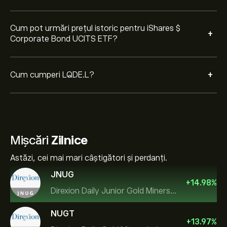
Cum pot urmări prețul istoric pentru iShares $
+
Corporate Bond UCITS ETF?
+
Cum cumperi LQDE.L?
Mișcări
Zilnice
Astăzi, cei mai mari câștigători și perdanți.
JNUG
+
14.98
%
Direxion Daily Junior Gold Miners Index Bull 2X ETF
NUGT
+
13.97
%