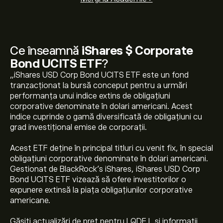
Ce înseamnă
iShares $ Corporate
Bond UCITS ETF
?
„iShares USD Corp Bond UCITS ETF este un fond
tranzacționat la bursă conceput pentru a urmări
performanța unui indice extins de obligațiuni
corporative denominate în dolari americani. Acest
indice cuprinde o gamă diversificată de obligațiuni cu
grad investițional emise de corporații.
Acest ETF deține în principal titluri cu venit fix, în special
obligațiuni corporative denominate în dolari americani.
Gestionat de BlackRock's iShares, iShares USD Corp
Bond UCITS ETF vizează să ofere investitorilor o
Prețul actual pentru LQDE.L este de 99.450‎$‎
expunere extinsă la piața obligațiunilor corporative
americane.
Găsiți actualizări de preț pentru LQDE.L și informații