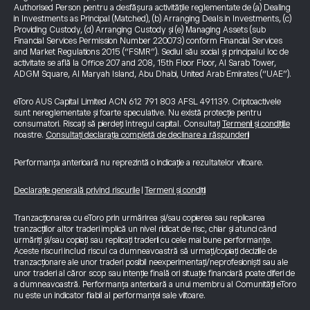
Authorised Person pentru a desfășura activitățile reglementate de (a) Dealing
in Investments as Principal (Matched), (b) Arranging Deals in Investments, (c)
Providing Custody, (d) Arranging Custody și (e) Managing Assets (sub
Financial Services Permission Number 220073) conform Financial Services
and Market Regulations 2015 (“FSMR”). Sediul său social și principalul loc de
activitate se află la Office 207 and 208, 15th Floor Floor, Al Sarab Tower,
ADGM Square, Al Maryah Island, Abu Dhabi, United Arab Emirates (“UAE”).
eToro AUS Capital Limited ACN 612 791 803 AFSL 491139. Criptoactivele
sunt nereglementate și foarte speculative. Nu există protecție pentru
consumatori. Riscați să pierdeți întregul capital. Consultați
Termenii și condițiile
noastre.
Consultați declarația completă de declinare a răspunderii
Performanța anterioară nu reprezintă o indicație a rezultatelor viitoare.
Declarație generală privind riscurile
|
Termeni și condiții
Tranzacționarea cu eToro prin urmărirea și/sau copierea sau replicarea
tranzacțiilor altor traderi implică un nivel ridicat de risc, chiar și atunci când
urmăriți și/sau copiați sau replicați traderii cu cele mai bune performanțe.
Aceste riscuri includ riscul ca dumneavoastră să urmați/copiați deciziile de
tranzacționare ale unor traderi posibil neexperimentați/neprofesioniști sau ale
unor traderi al căror scop sau intenție finală ori situație financiară poate diferi de
a dumneavoastră. Performanța anterioară a unui membru al Comunității eToro
nu este un indicator fiabil al performanței sale viitoare.