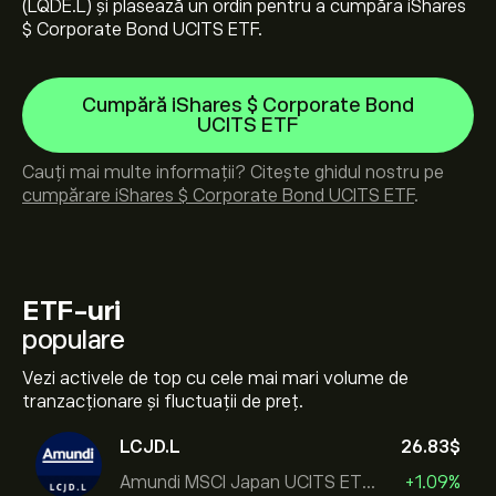
(LQDE.L) și plasează un ordin pentru a cumpăra iShares
$ Corporate Bond UCITS ETF.
Cumpără iShares $ Corporate Bond
UCITS ETF
Cauți mai multe informații? Citește ghidul nostru pe
cumpărare iShares $ Corporate Bond UCITS ETF
.
ETF-uri
populare
Vezi activele de top cu cele mai mari volume de
tranzacționare și fluctuații de preț.
LCJD.L
26.83‎$‎
Amundi MSCI Japan UCITS ETF Acc
+1.09%