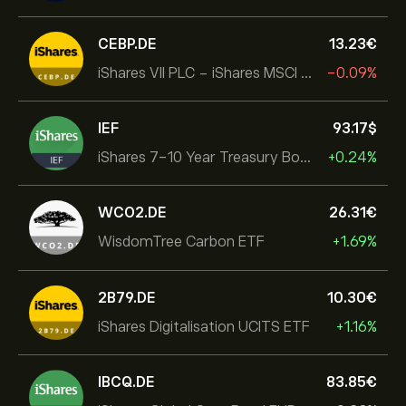
CEBP.DE
13.23‎€‎
iShares VII PLC - iShares MSCI EMU USD Hedged UCITS ETF
-0.09%
IEF
93.17‎$‎
iShares 7-10 Year Treasury Bond ETF
+0.24%
WCO2.DE
26.31‎€‎
WisdomTree Carbon ETF
+1.69%
2B79.DE
10.30‎€‎
iShares Digitalisation UCITS ETF
+1.16%
IBCQ.DE
83.85‎€‎