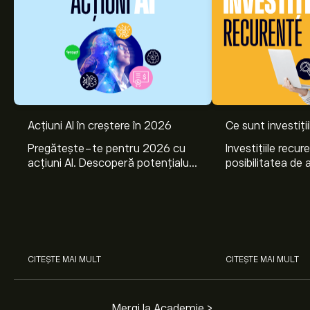
Acțiuni AI în creștere în 2026
Ce sunt investiți
Pregătește-te pentru 2026 cu
Investițiile recur
acțiuni AI. Descoperă potențialul
posibilitatea de a
Nvidia, Broadcom, CrowdStrike,
lunar, într-unul 
Arista Networks și Amphenol,
active. Află cum 
prin analiza experților eToro.
planurile de invest
CITEȘTE MAI MULT
CITEȘTE MAI MULT
Mergi la Academie >