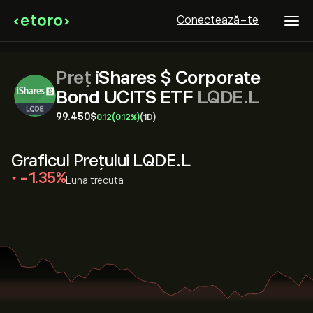
Conectează-te
Preț
iShares $ Corporate
Bond UCITS ETF
LQDE.L
99.450‎$‎
0.12
(0.12%)
(1D)
Graficul Prețului LQDE.L
‎-1.35‎
Luna trecuta