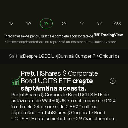
1D
1W
1M
6M
1Y
3Y
MAX
Înregistrează-te
pentru graficele complete sponsorizate de
* Performanțele anterioare nu reprezintă un indicator al rezultatelor viitoare
Salt la:
Despre LQDE.L >
Cum să Cumperi? >
Ghiduri de top
Prețul iShares $ Corporate
Bond UCITS ETF
crește
i
săptămâna aceasta.
Prețul iShares $ Corporate Bond UCITS ETF de
astăzi este de 99.450‎$‎USD, o schimbare de ‎0.12‎%
în ultimele 24 de ore și de ‎0.85‎% în ultima
săptămână. Prețul iShares $ Corporate Bond
UCITS ETF este schimbat cu ‎-2.97‎% în ultimul an.