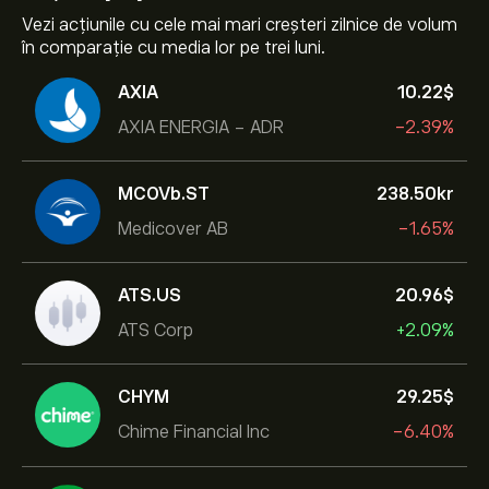
Vezi acțiunile cu cele mai mari creșteri zilnice de volum
în comparație cu media lor pe trei luni.
AXIA
10.22‎$‎
AXIA ENERGIA - ADR
-2.39%
MCOVb.ST
238.50‎kr‎
Medicover AB
-1.65%
ATS.US
20.96‎$‎
ATS Corp
+2.09%
CHYM
29.25‎$‎
Chime Financial Inc
-6.40%