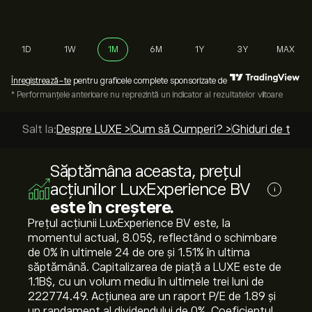
1D
1W
1M
6M
1Y
3Y
MAX
Înregistrează-te
pentru graficele complete sponsorizate de
* Performanțele anterioare nu reprezintă un indicator al rezultatelor viitoare
Salt la:
Despre LUXE >
Cum să Cumperi? >
Ghiduri de top >
Săptămâna aceasta, prețul
acțiunilor LuxExperience BV
i
este în creștere.
Prețul acțiunii LuxExperience BV este, la
momentul actual, 8.05‎$‎, reflectând o schimbare
de ‎0‎% în ultimele 24 de ore și ‎1.51‎% în ultima
săptămână. Capitalizarea de piață a LUXE este de
1.1B‎$‎, cu un volum mediu în ultimele trei luni de
222774.49. Acțiunea are un raport P/E de 1.89 și
un randament al dividendului de 0%. Coeficientul