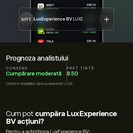
LuxExperience BV
LUXE
Prognoza analistului
CONSENS
PREȚ ȚINTĂ
Cumpărare moderată
8.50
Conform
analiștilor care au examinat
LUXE
Cum pot
cumpăra LuxExperience
BV acțiuni?
Pentru a achiziționa LuxExperience BV: