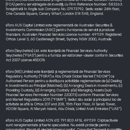
(FCA) pentru servicii legate de investiții, cu Firm Reference Number: 583263.
Înregistrată în Anglia sub Company No. 07973792. Sediu social: 24th floor,
One Canada Square, Canary Wharf, London E14 5AB, England.
eToro AUS Capital Limited este reglementată de Australian Securities &
Investments Commission (ASIC) pentru furnizarea de servicii și produse
financiare. Australian Financial Services Licence number: 491139. Registered
Office: Level 3, 60 Castlereagh Street, Sydney NSW 2000, Australia
eToro (Seychelles) Ltd. este licențiată de Financial Services Authority
Seychelles ("FSAS") pentru a furniza servicii broker-dealer conform Securities
Act 2007 License #SD076
eToro (ME) Limited este licențiată și reglementată de Financial Services
Regulatory Authority ("FSRA") a Abu Dhabi Global Market (“ADGM”) ca
Authorised Person pentru a desfășura activitățile reglementate de (a) Dealing
in Investments as Principal (Matched), (b) Arranging Deals in Investments, (c)
Providing Custody, (d) Arranging Custody și (e) Managing Assets (sub
Financial Services Permission Number 220073) conform Financial Services
and Market Regulations 2015 (“FSMR”). Sediul său social și principalul loc de
activitate se află la Office 207 and 208, 15th Floor Floor, Al Sarab Tower,
ADGM Square, Al Maryah Island, Abu Dhabi, United Arab Emirates (“UAE”).
eToro AUS Capital Limited ACN 612 791 803 AFSL 491139. Criptoactivele
sunt nereglementate și foarte speculative. Nu există protecție pentru
consumatori. Riscați să pierdeți întregul capital. Consultați
Termenii și condițiile