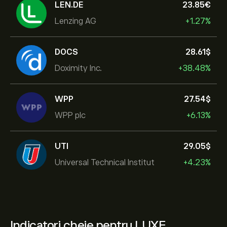
LEN.DE
23.85‎€‎
Lenzing AG
+1.27%
DOCS
28.61‎$‎
Doximity Inc.
+38.48%
WPP
27.54‎$‎
WPP plc
+6.13%
UTI
29.05‎$‎
Universal Technical Institut
+4.23%
Indicatori cheie pentru LUXE