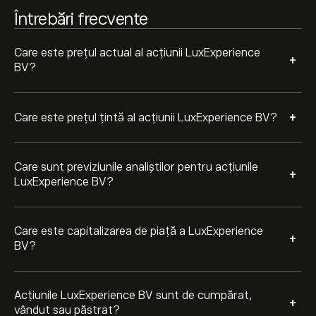
Pe baza recomandărilor a 2 analiști pentru LUXE în
Întrebări frecvente
ultimele 3 luni, consensul general este Cumpărare
moderată.
Care este prețul actual al acțiunii LuxExperience
+
BV?
+
Care este prețul țintă al acțiunii LuxExperience BV?
Care sunt previziunile analiștilor pentru acțiunile
+
LuxExperience BV?
Care este capitalizarea de piață a LuxExperience
+
BV?
Acțiunile LuxExperience BV sunt de cumpărat,
+
vândut sau păstrat?