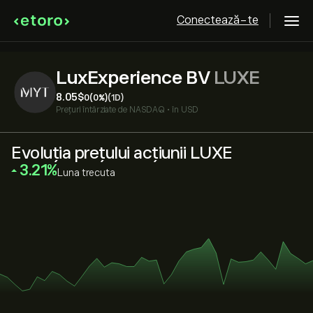
Conectează-te
LuxExperience BV
LUXE
8.05‎$‎
0
(0%)
(1D)
Prețuri întârziate de
NASDAQ
•
în USD
Evoluția prețului acțiunii LUXE
‎3.21‎
Luna trecuta