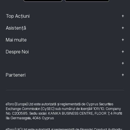
+
Top Acțiuni
+
Asistență
+
Mai multe
+
Despre Noi
+
+
Parteneri
eToro (Europe) Ltd este autorizată și reglementată de Cyprus Securities
Exchange Commission (CySEC) sub numărul de licență# 109/10. Company
No. C200585. Sediu social: KANIKA BUSINESS CENTRE, FLOOR 7, 4 Profiti
Ilia Germasogeia, 4046 Cyprus
eToro (UK) Ltd este autorizată și reglementată de Financial Conduct Authority