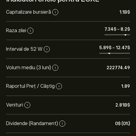
Capitalizare bursieră
1.1B‎$‎
i
7.34‎$‎
-
8.2‎$‎
Raza zilei
i
5.89‎$‎
-
12.47‎$‎
Interval de 52 W
i
Volum mediu (3 luni)
222774.49
i
Raportul Preț / Câștig
1.89
i
Venituri
2.81B‎$‎
i
Dividende (Randament)
0‎$‎ (0%)
i