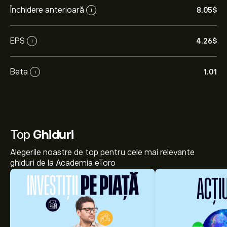
Închidere anterioară
8.05‎$‎
i
EPS
4.26‎$‎
i
Beta
1.01
i
Top
Ghiduri
Alegerile noastre de top pentru cele mai relevante
ghiduri de la Academia eToro