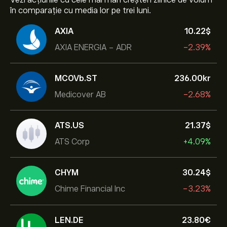
Vezi acțiunile cu cele mai mari creșteri zilnice de volum
în comparație cu media lor pe trei luni.
AXIA
10.22‎$‎
AXIA ENERGIA - ADR
-2.39%
MCOVb.ST
236.00‎kr‎
Medicover AB
-2.68%
ATS.US
21.37‎$‎
ATS Corp
+4.09%
CHYM
30.24‎$‎
Chime Financial Inc
-3.23%
LEN.DE
23.80‎€‎