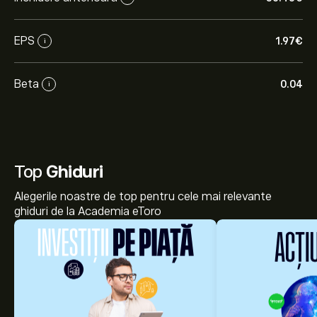
EPS
1.97‎€‎
i
Beta
0.04
i
Top
Ghiduri
Alegerile noastre de top pentru cele mai relevante
ghiduri de la Academia eToro