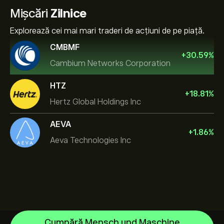
Mișcări
Zilnice
Explorează cei mai mari traderi de acțiuni de pe piață.
CMBMF
+
30.59
%
Cambium Networks Corporation
HTZ
+
18.81
%
Hertz Global Holdings Inc
AEVA
+
1.86
%
Aeva Technologies Inc
Cumpără Mensch und Maschine