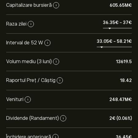
Capitalizare bursieră
605.65M‎€‎
i
36.35‎€‎
-
37‎€‎
Raza zilei
i
33.05‎€‎
-
58.21‎€‎
Interval de 52 W
i
Volum mediu (3 luni)
13619.5
i
Raportul Preț / Câștig
18.42
i
Venituri
248.47M‎€‎
i
Dividende (Randament)
2‎€‎ (0.06%)
i
Închidere anterioară
36.45‎€‎
i