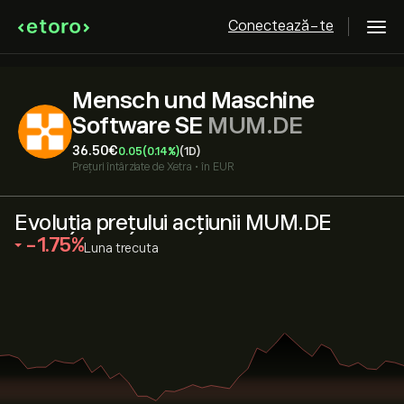
Conectează-te
Mensch und Maschine
Software SE
MUM.DE
36.50‎€‎
0.05
(0.14%)
(1D)
Prețuri întârziate de
Xetra
•
în EUR
Evoluția prețului acțiunii MUM.DE
‎-1.75‎
Luna trecuta