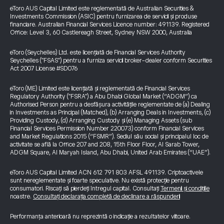
eToro AUS Capital Limited este reglementată de Australian Securities &
Investments Commission (ASIC) pentru furnizarea de servicii și produse
financiare. Australian Financial Services Licence number: 491139. Registered
Office: Level 3, 60 Castlereagh Street, Sydney NSW 2000, Australia
eToro (Seychelles) Ltd. este licențiată de Financial Services Authority
Seychelles ("FSAS") pentru a furniza servicii broker-dealer conform Securities
Act 2007 License #SD076
eToro (ME) Limited este licențiată și reglementată de Financial Services
Regulatory Authority ("FSRA") a Abu Dhabi Global Market (“ADGM”) ca
Authorised Person pentru a desfășura activitățile reglementate de (a) Dealing
in Investments as Principal (Matched), (b) Arranging Deals in Investments, (c)
Providing Custody, (d) Arranging Custody și (e) Managing Assets (sub
Financial Services Permission Number 220073) conform Financial Services
and Market Regulations 2015 (“FSMR”). Sediul său social și principalul loc de
activitate se află la Office 207 and 208, 15th Floor Floor, Al Sarab Tower,
ADGM Square, Al Maryah Island, Abu Dhabi, United Arab Emirates (“UAE”).
eToro AUS Capital Limited ACN 612 791 803 AFSL 491139. Criptoactivele
sunt nereglementate și foarte speculative. Nu există protecție pentru
consumatori. Riscați să pierdeți întregul capital. Consultați
Termenii și condițiile
noastre.
Consultați declarația completă de declinare a răspunderii
Performanța anterioară nu reprezintă o indicație a rezultatelor viitoare.