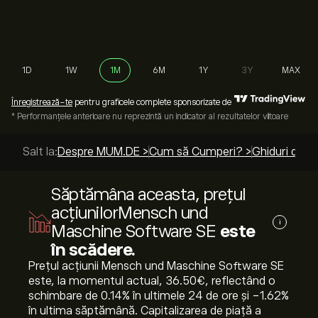
1D
1W
1M
6M
1Y
3Y
MAX
Înregistrează-te
pentru graficele complete sponsorizate de
* Performanțele anterioare nu reprezintă un indicator al rezultatelor viitoare
Salt la:
Despre MUM.DE >
Cum să Cumperi? >
Ghiduri de t
Săptămâna aceasta, prețul
acțiunilorMensch und
i
Maschine Software SE
este
în scădere.
Prețul acțiunii Mensch und Maschine Software SE
este, la momentul actual, 36.50‎€‎, reflectând o
schimbare de ‎0.14‎% în ultimele 24 de ore și ‎-1.62‎%
în ultima săptămână. Capitalizarea de piață a