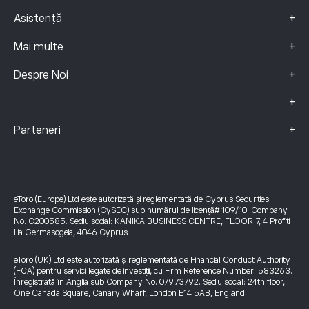
+
Asistență
+
Mai multe
+
Despre Noi
+
+
Parteneri
eToro (Europe) Ltd este autorizată și reglementată de Cyprus Securities
Exchange Commission (CySEC) sub numărul de licență# 109/10. Company
No. C200585. Sediu social: KANIKA BUSINESS CENTRE, FLOOR 7, 4 Profiti
Ilia Germasogeia, 4046 Cyprus
eToro (UK) Ltd este autorizată și reglementată de Financial Conduct Authority
(FCA) pentru servicii legate de investiții, cu Firm Reference Number: 583263.
Înregistrată în Anglia sub Company No. 07973792. Sediu social: 24th floor,
One Canada Square, Canary Wharf, London E14 5AB, England.