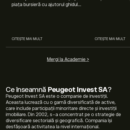
piața bursieră cu ajutorul ghidului
Nvidia, Broadco
nostru pentru începători. Înțelege
Arista Networks
cum funcționează piețele și
prin analiza exper
învață cum să faci prima
investiție.
CITEȘTE MAI MULT
CITEȘTE MAI MULT
Mergi la Academie >
Ce înseamnă
Peugeot Invest SA
?
Peugeot Invest SA este o companie de investiții.
Aceasta lucrează cu o gamă diversificată de active,
care include participații minoritare directe și investiții
imobiliare. Din 2002, s-a concentrat pe o strategie de
diversificare sectorială și geografică. Compania își
desfășoară activitatea la nivel internațional.