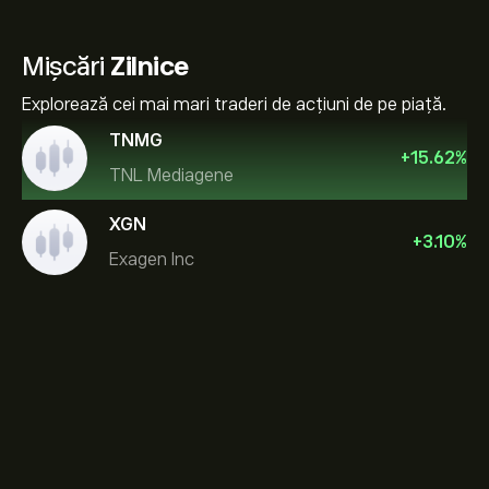
Mișcări
Zilnice
Explorează cei mai mari traderi de acțiuni de pe piață.
TNMG
+
15.62
%
TNL Mediagene
XGN
+
3.10
%
Exagen Inc