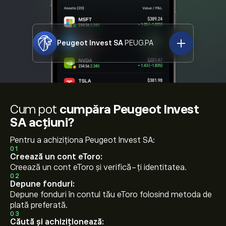
Peugeot Invest SA
PEUG.PA
Cum pot
cumpăra Peugeot Invest
SA acțiuni?
Pentru a achiziționa Peugeot Invest SA:
01
Creează un cont eToro:
Creează un cont eToro și verifică-ți identitatea.
02
Depune fonduri:
Depune fonduri în contul tău eToro folosind metoda de
plată preferată.
03
Căută și achiziționează: