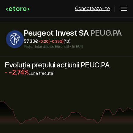
Conectează-te
Peugeot Invest SA
PEUG.PA
57.30‎€‎
-0.20
(-0.35%)
(1D)
Prețuri întârziate de
Euronext
•
în EUR
Evoluția prețului acțiunii PEUG.PA
‎-2.74‎
Luna trecuta