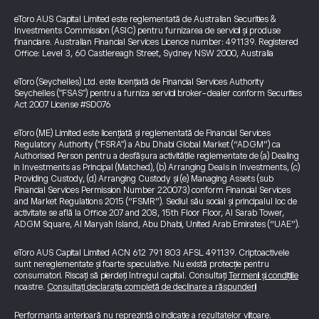
eToro AUS Capital Limited este reglementată de Australian Securities &
Investments Commission (ASIC) pentru furnizarea de servicii și produse
financiare. Australian Financial Services Licence number: 491139. Registered
Office: Level 3, 60 Castlereagh Street, Sydney NSW 2000, Australia
eToro (Seychelles) Ltd. este licențiată de Financial Services Authority
Seychelles ("FSAS") pentru a furniza servicii broker-dealer conform Securities
Act 2007 License #SD076
eToro (ME) Limited este licențiată și reglementată de Financial Services
Regulatory Authority ("FSRA") a Abu Dhabi Global Market (“ADGM”) ca
Authorised Person pentru a desfășura activitățile reglementate de (a) Dealing
in Investments as Principal (Matched), (b) Arranging Deals in Investments, (c)
Providing Custody, (d) Arranging Custody și (e) Managing Assets (sub
Financial Services Permission Number 220073) conform Financial Services
and Market Regulations 2015 (“FSMR”). Sediul său social și principalul loc de
activitate se află la Office 207 and 208, 15th Floor Floor, Al Sarab Tower,
ADGM Square, Al Maryah Island, Abu Dhabi, United Arab Emirates (“UAE”).
eToro AUS Capital Limited ACN 612 791 803 AFSL 491139. Criptoactivele
sunt nereglementate și foarte speculative. Nu există protecție pentru
consumatori. Riscați să pierdeți întregul capital. Consultați
Termenii și condițiile
noastre.
Consultați declarația completă de declinare a răspunderii
Performanța anterioară nu reprezintă o indicație a rezultatelor viitoare.