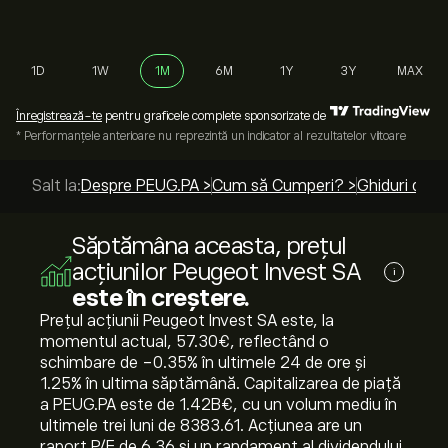
1D
1W
1M
6M
1Y
3Y
MAX
Înregistrează-te
pentru graficele complete sponsorizate de
* Performanțele anterioare nu reprezintă un indicator al rezultatelor viitoare
Salt la:
Despre PEUG.PA >
Cum să Cumperi? >
Ghiduri de t
Săptămâna aceasta, prețul
acțiunilor Peugeot Invest SA
i
este în creștere.
Prețul acțiunii Peugeot Invest SA este, la
momentul actual, 57.30‎€‎, reflectând o
schimbare de ‎-0.35‎% în ultimele 24 de ore și
‎1.25‎% în ultima săptămână. Capitalizarea de piață
a PEUG.PA este de 1.42B‎€‎, cu un volum mediu în
ultimele trei luni de 8383.61. Acțiunea are un
raport P/E de 6.36 și un randament al dividendului