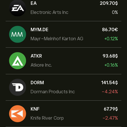
EA
209.70‎$‎
Electronic Arts Inc
0%
MYM.DE
86.70‎€‎
Mayr-Melnhof Karton AG
+0.12%
ATKR
93.68‎$‎
Atkore Inc.
+0.16%
DORM
141.54‎$‎
Dorman Products Inc
-4.24%
KNF
67.79‎$‎
Knife River Corp
-2.47%