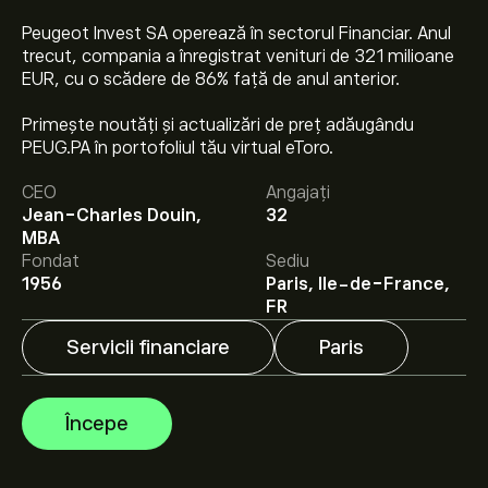
Peugeot Invest SA operează în sectorul Financiar. Anul
trecut, compania a înregistrat venituri de 321 milioane
EUR, cu o scădere de 86% față de anul anterior.
Primește noutăți și actualizări de preț adăugându
PEUG.PA în portofoliul tău virtual eToro.
Prețul actual al acțiunilor PEUG.PA este 57.30‎€‎.
CEO
Angajați
Jean-Charles Douin,
32
Prețul țintă mediu pentru acțiunile Peugeot Invest SA
MBA
este 57.30‎€‎.
Creează-ți un cont
pe eToro pentru
Fondat
Sediu
previziunile analiștilor și ținte de preț.
1956
Paris, Ile-de-France,
FR
Analiștii oferă previziuni pentru acțiunile Peugeot Invest
Servicii financiare
Paris
SA bazate pe tendințele pieței, rapoarte financiare și
creșterea estimată. Verifică cele mai recente previziuni
pentru mișcările viitoare de preț.
Începe
Capitalizarea de piață a Peugeot Invest SA este de
1.42B‎€‎