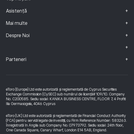
+
Asistență
+
Mai multe
+
Despre Noi
+
+
Parteneri
eToro (Europe) Ltd este autorizată și reglementată de Cyprus Securities
Exchange Commission (CySEC) sub numărul de licență# 109/10. Company
No. C200585. Sediu social: KANIKA BUSINESS CENTRE, FLOOR 7, 4 Profiti
Ilia Germasogeia, 4046 Cyprus
eToro (UK) Ltd este autorizată și reglementată de Financial Conduct Authority
(FCA) pentru servicii legate de investiții, cu Firm Reference Number: 583263.
Înregistrată în Anglia sub Company No. 07973792. Sediu social: 24th floor,
One Canada Square, Canary Wharf, London E14 5AB, England.