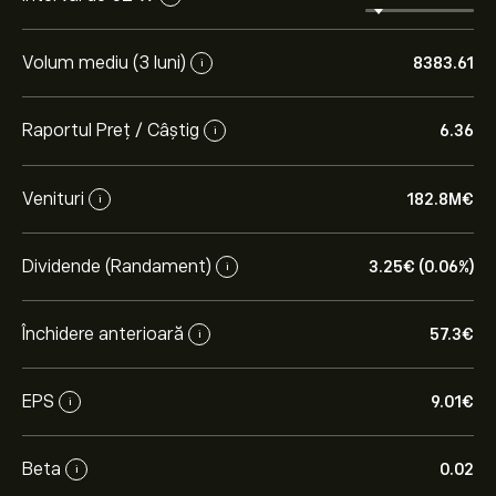
Volum mediu (3 luni)
8383.61
i
Raportul Preț / Câștig
6.36
i
Venituri
182.8M‎€‎
i
Dividende (Randament)
3.25‎€‎ (0.06%)
i
Închidere anterioară
57.3‎€‎
i
EPS
9.01‎€‎
i
Beta
0.02
i