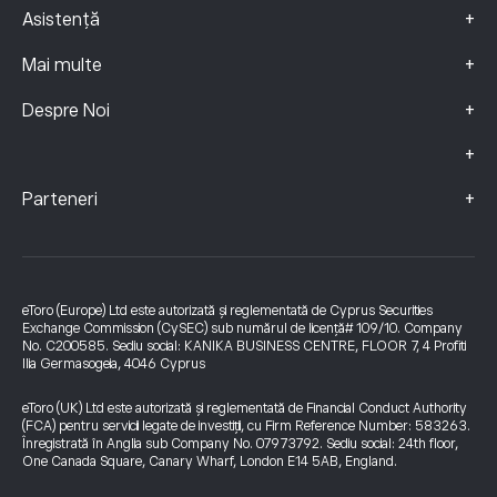
+
Asistență
+
Mai multe
+
Despre Noi
+
+
Parteneri
eToro (Europe) Ltd este autorizată și reglementată de Cyprus Securities
Exchange Commission (CySEC) sub numărul de licență# 109/10. Company
No. C200585. Sediu social: KANIKA BUSINESS CENTRE, FLOOR 7, 4 Profiti
Ilia Germasogeia, 4046 Cyprus
eToro (UK) Ltd este autorizată și reglementată de Financial Conduct Authority
(FCA) pentru servicii legate de investiții, cu Firm Reference Number: 583263.
Înregistrată în Anglia sub Company No. 07973792. Sediu social: 24th floor,
One Canada Square, Canary Wharf, London E14 5AB, England.