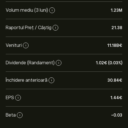
Volum mediu (3 luni)
1.23M
i
Raportul Preț / Câștig
21.38
i
Venituri
11.18B‎€‎
i
Dividende (Randament)
1.02‎€‎ (0.03%)
i
Închidere anterioară
30.84‎€‎
i
EPS
1.44‎€‎
i
Beta
-0.03
i