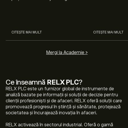
nostru pentru începători. Înțelege
Arista Networks
cum funcționează piețele și
prin analiza exper
învață cum să faci prima
investiție.
CITEȘTE MAI MULT
CITEȘTE MAI MULT
Mergi la Academie >
Ce înseamnă
RELX PLC
?
RELX PLC este un furnizor global de instrumente de
analiză bazate pe informații și soluții de decizie pentru
clienții profesioniști și de afaceri. RELX oferă soluții care
promovează progresul în știință și sănătate, protejează
societatea și încurajează inovația în afaceri.
RELX activează în sectorul industrial. Oferă o gamă