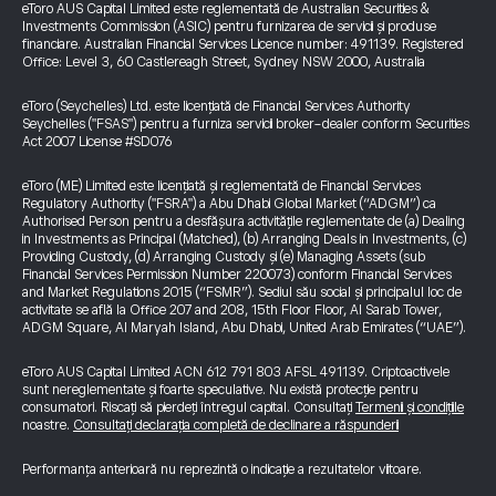
eToro AUS Capital Limited este reglementată de Australian Securities &
Investments Commission (ASIC) pentru furnizarea de servicii și produse
financiare. Australian Financial Services Licence number: 491139. Registered
Office: Level 3, 60 Castlereagh Street, Sydney NSW 2000, Australia
eToro (Seychelles) Ltd. este licențiată de Financial Services Authority
Seychelles ("FSAS") pentru a furniza servicii broker-dealer conform Securities
Act 2007 License #SD076
eToro (ME) Limited este licențiată și reglementată de Financial Services
Regulatory Authority ("FSRA") a Abu Dhabi Global Market (“ADGM”) ca
Authorised Person pentru a desfășura activitățile reglementate de (a) Dealing
in Investments as Principal (Matched), (b) Arranging Deals in Investments, (c)
Providing Custody, (d) Arranging Custody și (e) Managing Assets (sub
Financial Services Permission Number 220073) conform Financial Services
and Market Regulations 2015 (“FSMR”). Sediul său social și principalul loc de
activitate se află la Office 207 and 208, 15th Floor Floor, Al Sarab Tower,
ADGM Square, Al Maryah Island, Abu Dhabi, United Arab Emirates (“UAE”).
eToro AUS Capital Limited ACN 612 791 803 AFSL 491139. Criptoactivele
sunt nereglementate și foarte speculative. Nu există protecție pentru
consumatori. Riscați să pierdeți întregul capital. Consultați
Termenii și condițiile
noastre.
Consultați declarația completă de declinare a răspunderii
Performanța anterioară nu reprezintă o indicație a rezultatelor viitoare.