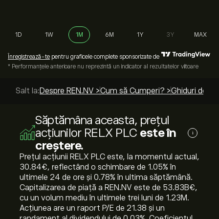
1D
1W
1M
6M
1Y
3Y
MAX
Înregistrează-te
pentru graficele complete sponsorizate de
* Performanțele anterioare nu reprezintă un indicator al rezultatelor viitoare
Salt la:
Despre REN.NV >
Cum să Cumperi? >
Ghiduri de to
Săptămâna aceasta, prețul
acțiunilor RELX PLC
este în
i
creștere.
Prețul acțiunii RELX PLC este, la momentul actual,
30.84‎€‎, reflectând o schimbare de ‎1.05‎% în
ultimele 24 de ore și ‎0.78‎% în ultima săptămână.
Capitalizarea de piață a REN.NV este de 53.83B‎€‎,
cu un volum mediu în ultimele trei luni de 1.23M.
Acțiunea are un raport P/E de 21.38 și un
randament al dividendului de 0.03%. Coeficientul