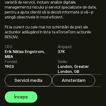
variată de servicii, inclusiv analize digitale,
managementul riscului și servicii specializate de date,
pentru a ajuta clienții să ia decizii informate și să-și
atingă obiectivele în mod eficient.
Fii la curent cu cele mai noi schimbări de preț ale
acțiunilor adăugând în lista ta eToroeToro acțiunile
Prețul actual al acțiunilor REN.NV este 30.84‎€‎.
REN.NV.
CEO
Angajați
Erik Niklas Engstrom,
37K
Prețul țintă mediu pentru acțiunile RELX PLC este
MBA
30.84‎€‎.
Creează-ți un cont
pe eToro pentru
Fondat
Sediu
previziunile analiștilor și ținte de preț.
1903
London, Greater
London, GB
Analiștii oferă previziuni pentru acțiunile RELX PLC
bazate pe tendințele pieței, rapoarte financiare și
Servicii media
Amsterdam
creșterea estimată. Verifică cele mai recente previziuni
pentru mișcările viitoare de preț.
Capitalizarea de piață a RELX PLC este de 53.83B‎€‎
Începe