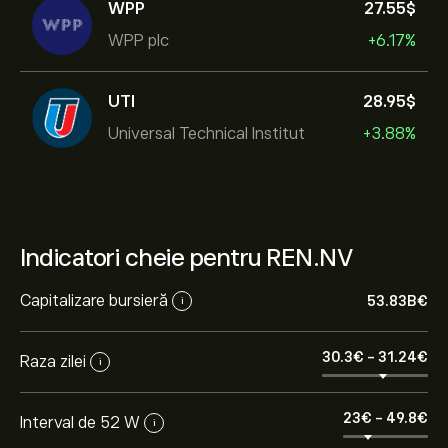
WPP
27.55‎$‎
WPP plc
+6.17%
UTI
28.95‎$‎
Universal Technical Institut
+3.88%
Indicatori cheie pentru REN.NV
Capitalizare bursieră
53.83B‎€‎
i
30.3‎€‎
-
31.24‎€‎
Raza zilei
i
23‎€‎
-
49.8‎€‎
Interval de 52 W
i