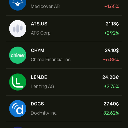
Medicover AB
-1.65%
ATS.US
21.13‎$‎
ATS Corp
+2.92%
CHYM
29.10‎$‎
Chime Financial Inc
-6.88%
LEN.DE
24.20‎€‎
Lenzing AG
+2.76%
DOCS
27.40‎$‎
Doximity Inc.
+32.62%