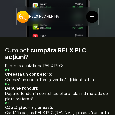
RELX PLC
REN.NV
Cum pot
cumpăra RELX PLC
acțiuni?
Pentru a achiziționa RELX PLC:
01
Creează un cont eToro:
Creează un cont eToro și verifică-ți identitatea.
02
Depune fonduri:
Depune fonduri în contul tău eToro folosind metoda de
plată preferată.
03
Căută și achiziționează:
Caută în pagina RELX PLC (REN.NV) și plasează un ordin