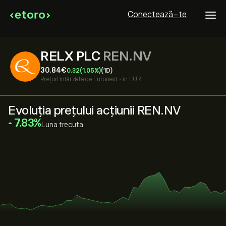
Conectează-te
RELX PLC
REN.NV
30.84‎€‎
0.32
(1.05%)
(1D)
Prețuri întârziate de
Euronext
•
în EUR
Evoluția prețului acțiunii REN.NV
‎7.83‎
Luna trecuta