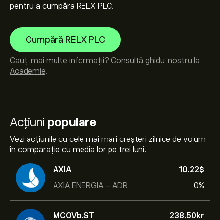
pentru a cumpăra RELX PLC.
Cumpără RELX PLC
Cauți mai multe informații? Consultă ghidul nostru la
Academie
.
Acțiuni
populare
Vezi acțiunile cu cele mai mari creșteri zilnice de volum
în comparație cu media lor pe trei luni.
AXIA
10.22‎$‎
AXIA ENERGIA - ADR
0%
MCOVb.ST
238.50‎kr‎