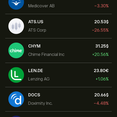
Medicover AB
-3.30%
ATS.US
20.53‎$‎
ATS Corp
-26.55%
CHYM
31.25‎$‎
Chime Financial Inc
+20.56%
LEN.DE
23.80‎€‎
Lenzing AG
+1.06%
DOCS
20.66‎$‎
Doximity Inc.
-4.48%