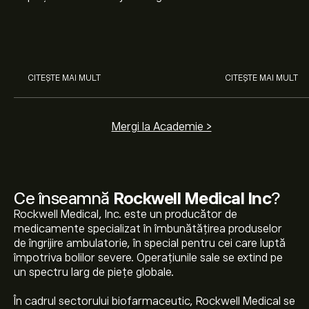
nostru pentru începători. Înțelege
Arista Networks
cum funcționează piețele și
prin analiza exper
învață cum să faci prima
investiție.
CITEȘTE MAI MULT
CITEȘTE MAI MULT
Mergi la Academie >
Ce înseamnă
Rockwell Medical Inc
?
Rockwell Medical, Inc. este un producător de
medicamente specializat în îmbunătăţirea produselor
de îngrijire ambulatorie, în special pentru cei care luptă
împotriva bolilor severe. Operațiunile sale se extind pe
un spectru larg de piețe globale.
În cadrul sectorului biofarmaceutic, Rockwell Medical se