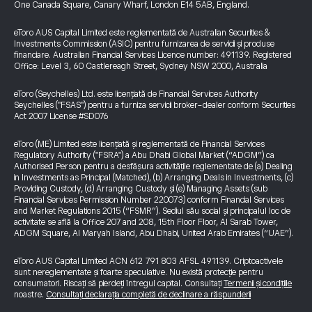
One Canada Square, Canary Wharf, London E14 5AB, England.
eToro AUS Capital Limited este reglementată de Australian Securities &
Investments Commission (ASIC) pentru furnizarea de servicii și produse
financiare. Australian Financial Services Licence number: 491139. Registered
Office: Level 3, 60 Castlereagh Street, Sydney NSW 2000, Australia
eToro (Seychelles) Ltd. este licențiată de Financial Services Authority
Seychelles ("FSAS") pentru a furniza servicii broker-dealer conform Securities
Act 2007 License #SD076
eToro (ME) Limited este licențiată și reglementată de Financial Services
Regulatory Authority ("FSRA") a Abu Dhabi Global Market (“ADGM”) ca
Authorised Person pentru a desfășura activitățile reglementate de (a) Dealing
in Investments as Principal (Matched), (b) Arranging Deals in Investments, (c)
Providing Custody, (d) Arranging Custody și (e) Managing Assets (sub
Financial Services Permission Number 220073) conform Financial Services
and Market Regulations 2015 (“FSMR”). Sediul său social și principalul loc de
activitate se află la Office 207 and 208, 15th Floor Floor, Al Sarab Tower,
ADGM Square, Al Maryah Island, Abu Dhabi, United Arab Emirates (“UAE”).
eToro AUS Capital Limited ACN 612 791 803 AFSL 491139. Criptoactivele
sunt nereglementate și foarte speculative. Nu există protecție pentru
consumatori. Riscați să pierdeți întregul capital. Consultați
Termenii și condițiile
noastre.
Consultați declarația completă de declinare a răspunderii