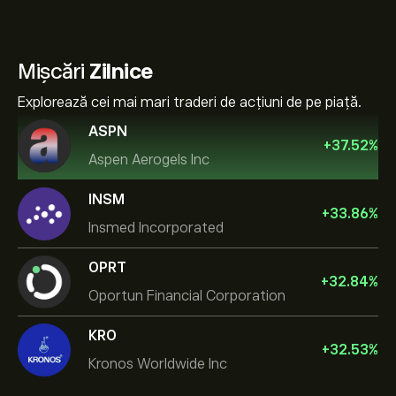
Mișcări
Zilnice
Explorează cei mai mari traderi de acțiuni de pe piață.
ASPN
+
37.52
%
Aspen Aerogels Inc
INSM
+
33.86
%
Insmed Incorporated
OPRT
+
32.84
%
Oportun Financial Corporation
KRO
+
32.53
%
Kronos Worldwide Inc