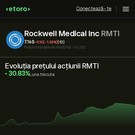
Conectează-te
Rockwell Medical Inc
RMTI
7.16‎$‎
-0.10
(-1.38%)
(1D)
Prețuri întârziate de
NASDAQ
•
în USD
Evoluția prețului acțiunii RMTI
‎30.83‎
Luna trecuta