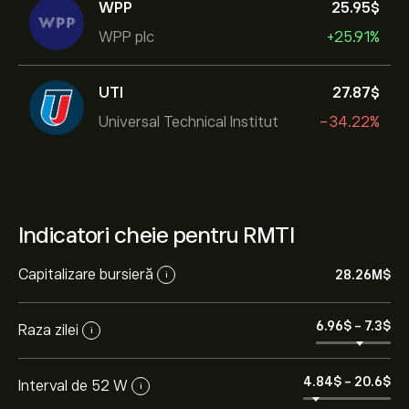
WPP
25.95‎$‎
WPP plc
+25.91%
UTI
27.87‎$‎
Universal Technical Institut
-34.22%
Indicatori cheie pentru RMTI
Capitalizare bursieră
28.26M‎$‎
i
6.96‎$‎
-
7.3‎$‎
Raza zilei
i
4.84‎$‎
-
20.6‎$‎
Interval de 52 W
i