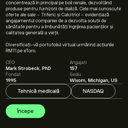
concentrează în principal pe boli renale, dezvoltând
produse pentru furnizorii de dializă. Cele mai cunoscute
oferte ale sale - Triferic și Calcitriol - evidențiază
angajamentul companiei de a dezvolta soluții de
sănătate pentru a îmbunătăți îngrijirea pacienților și
calitatea generală a vieții.
Prețul actual al acțiunilor RMTI este 7.16‎$‎.
Diversificați-vă portofoliul virtual urmărind acțiunile
RMTI pe eToro.
CEO
Angajați
Prețul țintă mediu pentru acțiunile Rockwell Medical Inc
Mark Strobeck, PhD
157
este 7.16‎$‎.
Creează-ți un cont
pe eToro pentru
Fondat
Sediu
previziunile analiștilor și ținte de preț.
1995
Wixom, Michigan, US
Tehnică medicală
NASDAQ
Analiștii oferă previziuni pentru acțiunile Rockwell
Medical Inc bazate pe tendințele pieței, rapoarte
financiare și creșterea estimată. Verifică cele mai
Începe
recente previziuni pentru mișcările viitoare de preț.
Capitalizarea de piață a Rockwell Medical Inc este de
28.26M‎$‎