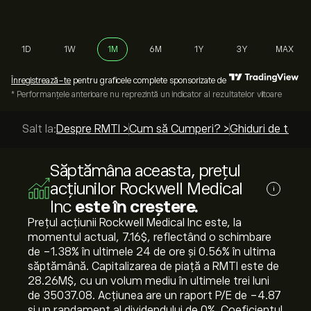
1D
1W
1M
6M
1Y
3Y
MAX
Înregistrează-te
pentru graficele complete sponsorizate de
* Performanțele anterioare nu reprezintă un indicator al rezultatelor viitoare
Salt la:
Despre RMTI >
Cum să Cumperi? >
Ghiduri de top >
Săptămâna aceasta, prețul
acțiunilor Rockwell Medical
i
Inc
este în creștere.
Prețul acțiunii Rockwell Medical Inc este, la
momentul actual, 7.16‎$‎, reflectând o schimbare
de ‎-1.38‎% în ultimele 24 de ore și ‎0.56‎% în ultima
săptămână. Capitalizarea de piață a RMTI este de
28.26M‎$‎, cu un volum mediu în ultimele trei luni
de 35037.08. Acțiunea are un raport P/E de -4.87
și un randament al dividendului de 0%. Coeficientul