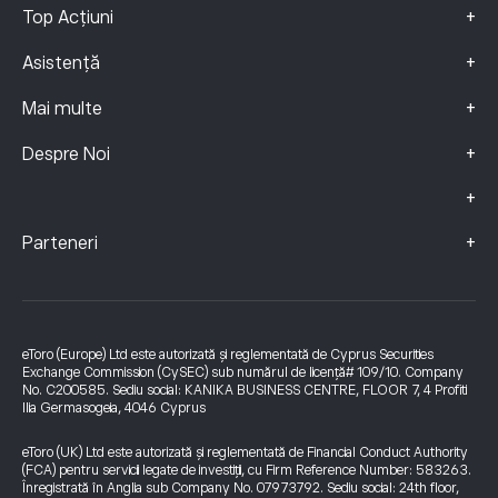
+
Top Acțiuni
+
Asistență
+
Mai multe
+
Despre Noi
+
+
Parteneri
eToro (Europe) Ltd este autorizată și reglementată de Cyprus Securities
Exchange Commission (CySEC) sub numărul de licență# 109/10. Company
No. C200585. Sediu social: KANIKA BUSINESS CENTRE, FLOOR 7, 4 Profiti
Ilia Germasogeia, 4046 Cyprus
eToro (UK) Ltd este autorizată și reglementată de Financial Conduct Authority
(FCA) pentru servicii legate de investiții, cu Firm Reference Number: 583263.
Înregistrată în Anglia sub Company No. 07973792. Sediu social: 24th floor,