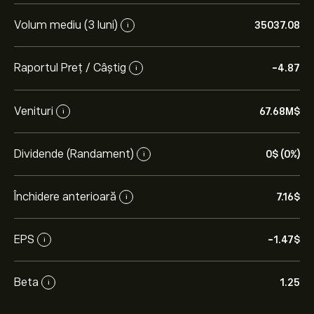
Volum mediu (3 luni)
35037.08
i
Raportul Preț / Câștig
-4.87
i
Venituri
67.68M‎$‎
i
Dividende (Randament)
0‎$‎ (0%)
i
Închidere anterioară
7.16‎$‎
i
EPS
-1.47‎$‎
i
Beta
1.25
i