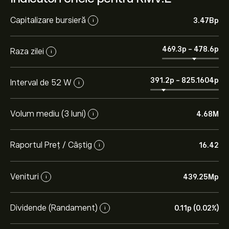
Capitalizare bursieră
3.47B‎p‎
i
469.3‎p‎
-
478.6‎p‎
Raza zilei
i
391.2‎p‎
-
825.1604‎p‎
Interval de 52 W
i
Volum mediu (3 luni)
4.68M
i
Raportul Preț / Câștig
16.42
i
Venituri
439.25M‎p‎
i
Dividende (Randament)
0.11‎p‎ (0.02%)
i