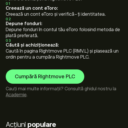
01
Creează un cont eToro:
Creează un cont eToro și verifică-ți identitatea.
02
Depune fonduri:
Depune fonduri în contul tău eToro folosind metoda de
plată preferată.
03
Căută și achiziționează:
Caută în pagina Rightmove PLC (RMV.L) și plasează un
ordin pentru a cumpăra Rightmove PLC.
Cumpără Rightmove PLC
Cauți mai multe informații? Consultă ghidul nostru la
Academie
.
Acțiuni
populare