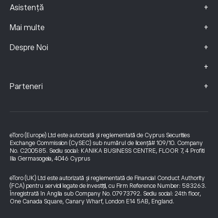
+
Asistență
+
Mai multe
+
Despre Noi
+
+
Parteneri
eToro (Europe) Ltd este autorizată și reglementată de Cyprus Securities
Exchange Commission (CySEC) sub numărul de licență# 109/10. Company
No. C200585. Sediu social: KANIKA BUSINESS CENTRE, FLOOR 7, 4 Profiti
Ilia Germasogeia, 4046 Cyprus
eToro (UK) Ltd este autorizată și reglementată de Financial Conduct Authority
(FCA) pentru servicii legate de investiții, cu Firm Reference Number: 583263.
Înregistrată în Anglia sub Company No. 07973792. Sediu social: 24th floor,
One Canada Square, Canary Wharf, London E14 5AB, England.