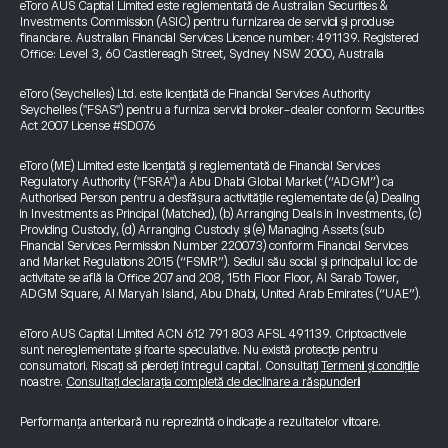
eToro AUS Capital Limited este reglementată de Australian Securities &
Investments Commission (ASIC) pentru furnizarea de servicii și produse
financiare. Australian Financial Services Licence number: 491139. Registered
Office: Level 3, 60 Castlereagh Street, Sydney NSW 2000, Australia
eToro (Seychelles) Ltd. este licențiată de Financial Services Authority
Seychelles ("FSAS") pentru a furniza servicii broker-dealer conform Securities
Act 2007 License #SD076
eToro (ME) Limited este licențiată și reglementată de Financial Services
Regulatory Authority ("FSRA") a Abu Dhabi Global Market (“ADGM”) ca
Authorised Person pentru a desfășura activitățile reglementate de (a) Dealing
in Investments as Principal (Matched), (b) Arranging Deals in Investments, (c)
Providing Custody, (d) Arranging Custody și (e) Managing Assets (sub
Financial Services Permission Number 220073) conform Financial Services
and Market Regulations 2015 (“FSMR”). Sediul său social și principalul loc de
activitate se află la Office 207 and 208, 15th Floor Floor, Al Sarab Tower,
ADGM Square, Al Maryah Island, Abu Dhabi, United Arab Emirates (“UAE”).
eToro AUS Capital Limited ACN 612 791 803 AFSL 491139. Criptoactivele
sunt nereglementate și foarte speculative. Nu există protecție pentru
consumatori. Riscați să pierdeți întregul capital. Consultați
Termenii și condițiile
noastre.
Consultați declarația completă de declinare a răspunderii
Performanța anterioară nu reprezintă o indicație a rezultatelor viitoare.