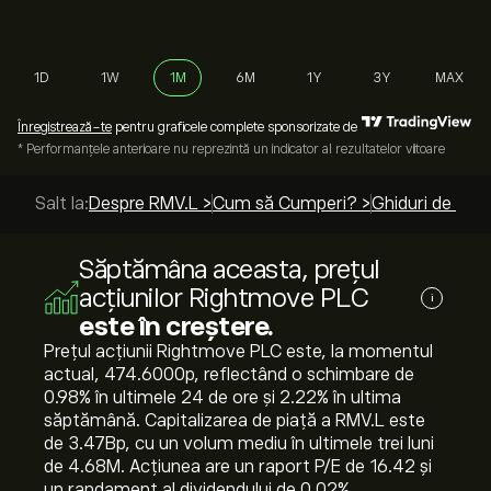
1D
1W
1M
6M
1Y
3Y
MAX
Înregistrează-te
pentru graficele complete sponsorizate de
* Performanțele anterioare nu reprezintă un indicator al rezultatelor viitoare
Salt la:
Despre RMV.L >
Cum să Cumperi? >
Ghiduri de top 
Săptămâna aceasta, prețul
acțiunilor Rightmove PLC
i
este în creștere.
Prețul acțiunii Rightmove PLC este, la momentul
actual, 474.6000‎p‎, reflectând o schimbare de
‎0.98‎% în ultimele 24 de ore și ‎2.22‎% în ultima
săptămână. Capitalizarea de piață a RMV.L este
de 3.47B‎p‎, cu un volum mediu în ultimele trei luni
de 4.68M. Acțiunea are un raport P/E de 16.42 și
un randament al dividendului de 0.02%.