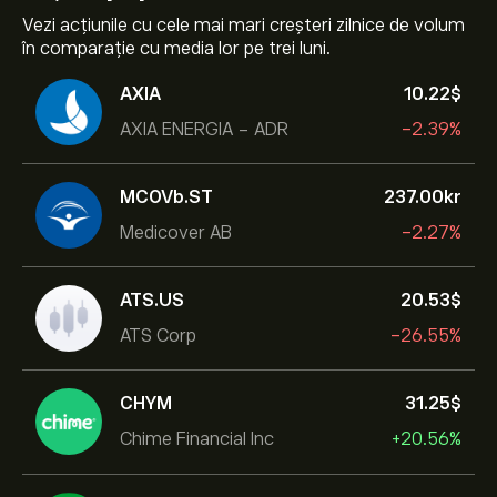
Vezi acțiunile cu cele mai mari creșteri zilnice de volum
în comparație cu media lor pe trei luni.
AXIA
10.22‎$‎
AXIA ENERGIA - ADR
-2.39%
MCOVb.ST
237.00‎kr‎
Medicover AB
-2.27%
ATS.US
20.53‎$‎
ATS Corp
-26.55%
CHYM
31.25‎$‎
Chime Financial Inc
+20.56%