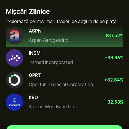
Mișcări
Zilnice
Explorează cei mai mari traderi de acțiuni de pe piață.
ASPN
+
37.52
%
Aspen Aerogels Inc
INSM
+
33.86
%
Insmed Incorporated
OPRT
+
32.84
%
Oportun Financial Corporation
KRO
+
32.53
%
Kronos Worldwide Inc