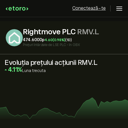
Conectează-te
Rightmove PLC
RMV.L
474.6000‎p‎
4.60
(0.98%)
(1D)
Prețuri întârziate de
LSE PLC
•
în GBX
Evoluția prețului acțiunii RMV.L
‎4.11‎
Luna trecuta