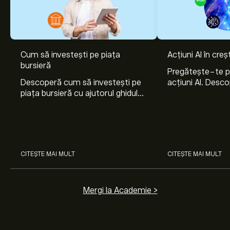
Cum să investești pe piața
Acțiuni AI în cre
bursieră
Pregătește-te 
Descoperă cum să investești pe
acțiuni AI. Desco
piața bursieră cu ajutorul ghidului
Nvidia, Broadco
nostru pentru începători. Înțelege
Arista Networks
cum funcționează piețele și
prin analiza exper
învață cum să faci prima
investiție.
CITEȘTE MAI MULT
CITEȘTE MAI MULT
Mergi la Academie >