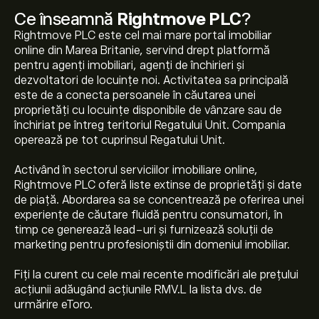
Ce înseamnă
Rightmove PLC
?
Rightmove PLC este cel mai mare portal imobiliar
online din Marea Britanie, servind drept platformă
pentru agenți imobiliari, agenți de închirieri și
dezvoltatori de locuințe noi. Activitatea sa principală
este de a conecta persoanele în căutarea unei
proprietăți cu locuințe disponibile de vânzare sau de
închiriat pe întreg teritoriul Regatului Unit. Compania
operează pe tot cuprinsul Regatului Unit.
Activând în sectorul serviciilor imobiliare online,
Rightmove PLC oferă liste extinse de proprietăți și date
de piață. Abordarea sa se concentrează pe oferirea unei
experiențe de căutare fluidă pentru consumatori, în
timp ce generează lead-uri și furnizează soluții de
marketing pentru profesioniștii din domeniul imobiliar.
Fiți la curent cu cele mai recente modificări ale prețului
acțiunii adăugând acțiunile RMV.L la lista dvs. de
urmărire eToro.