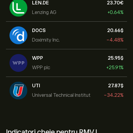
LEN.DE
23.70‎€‎
Lenzing AG
+0.64%
DOCS
20.66‎$‎
Doximity Inc.
-4.48%
WPP
25.95‎$‎
WPP plc
+25.91%
UTI
27.87‎$‎
Universal Technical Institut
-34.22%
Indicatori cheie pentru RMV.L