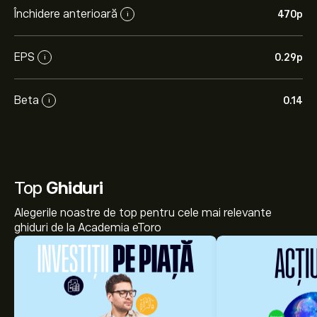
Închidere anterioară
470‎p‎
i
EPS
0.29‎p‎
i
Beta
0.14
i
Top
Ghiduri
Alegerile noastre de top pentru cele mai relevante
ghiduri de la Academia eToro