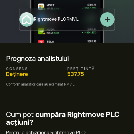
Rightmove PLC
RMV.L
Prognoza analistului
CONSENS
PREȚ ȚINTĂ
Deținere
537.75
Conform
analiștilor care au examinat
RMV.L
Cum pot
cumpăra Rightmove PLC
acțiuni?
Pentru a achiziționa Rightmove PLC: