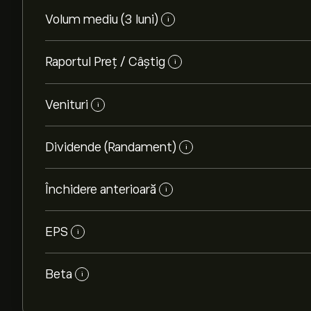
Volum mediu (3 luni)
i
Raportul Preț / Câștig
i
Venituri
i
Dividende (Randament)
i
Închidere anterioară
i
EPS
i
Beta
i