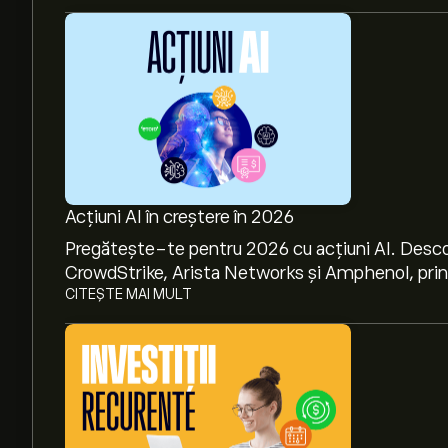
Acțiuni AI în creștere în 2026
Pregătește-te pentru 2026 cu acțiuni AI. Desco
CrowdStrike, Arista Networks și Amphenol, prin a
CITEȘTE MAI MULT
Prețul actual al acțiunilor RRGB este 8.20‎$‎.