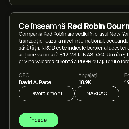
Ce înseamnă
Red Robin Gourm
Compania Red Robin are sediul în orașul New York 
tranzacționează la nivel internațional, ocupându
sănătății. RRGB este indicele bursier al aceste
acțiune valorează $12,23 la NASDAQ. Urmăreștea
privind valoarea curentă a RRGB cu ajutorul eToro
CEO
Angajați
F
David A. Pace
18.9K
1
Divertisment
NASDAQ
Începe