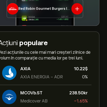
Red Robin Gourmet Burgers Inc
RRGB
Acțiuni
populare
Vezi acțiunile cu cele mai mari creșteri zilnice de
volum în comparație cu media lor pe trei luni.
AXIA
10.22‎$‎
AXIA ENERGIA - ADR
0%
MCOVb.ST
238.50‎kr‎
Medicover AB
-1.65%