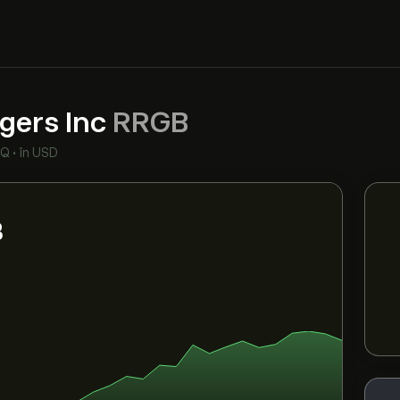
gers Inc
RRGB
AQ
•
în USD
B