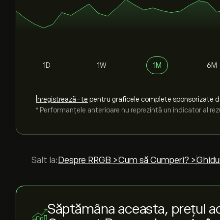
1D
1W
1M
6M
Înregistrează-te
pentru graficele complete sponsorizate 
* Performanțele anterioare nu reprezintă un indicator al rezu
Salt la:
Despre RRGB >
Cum să Cumperi? >
Ghidur
Săptămâna aceasta, prețul ac