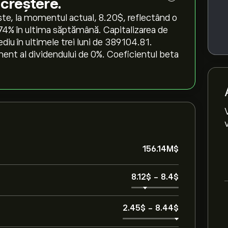
 creștere.
te, la momentul actual, 8.20‎$‎, reflectând o
.74‎% în ultima săptămână. Capitalizarea de
iu în ultimele trei luni de 389104.81.
ent al dividendului de 0%. Coeficientul beta
156.14M‎$‎
8.12‎$‎
-
8.4‎$‎
2.45‎$‎
-
8.44‎$‎