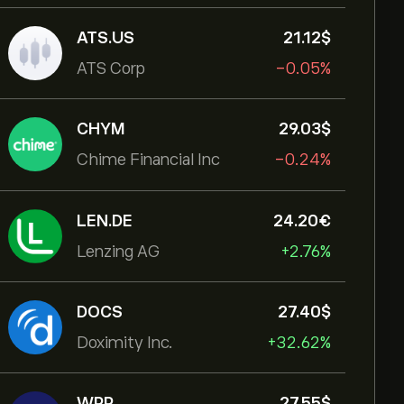
ATS.US
21.12‎$‎
ATS Corp
-0.05%
CHYM
29.03‎$‎
Chime Financial Inc
-0.24%
LEN.DE
24.20‎€‎
Lenzing AG
+2.76%
DOCS
27.40‎$‎
Doximity Inc.
+32.62%
WPP
27.55‎$‎