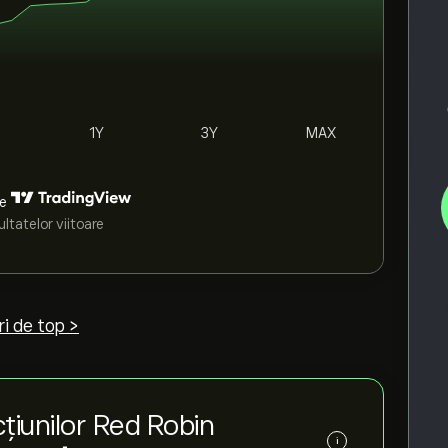
1Y
3Y
MAX
de
ltatelor viitoare
i de top >
țiunilor Red Robin
i