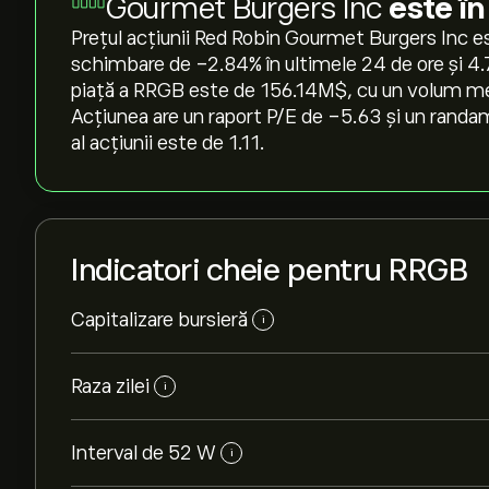
Gourmet Burgers Inc
este în
Prețul acțiunii Red Robin Gourmet Burgers Inc es
schimbare de ‎-2.84‎% în ultimele 24 de ore și ‎4
piață a RRGB este de 156.14M‎$‎, cu un volum med
Acțiunea are un raport P/E de -5.63 și un randam
al acțiunii este de 1.11.
Indicatori cheie pentru RRGB
Capitalizare bursieră
i
Raza zilei
i
Interval de 52 W
i