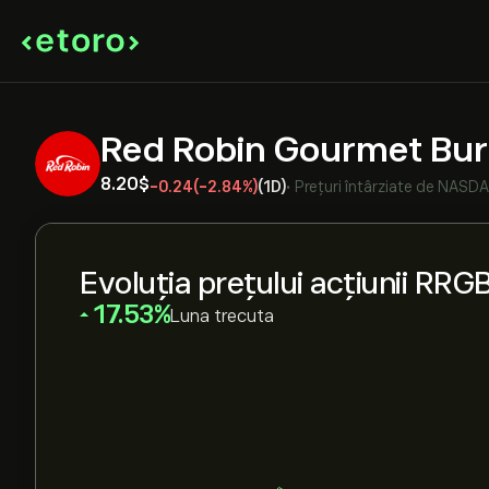
Red Robin Gourmet Bur
8.20‎$‎
-0.24
(-2.84%)
(1D)
•
Prețuri întârziate de
NASD
Evoluția prețului acțiunii RRG
‎17.53‎
Luna trecuta