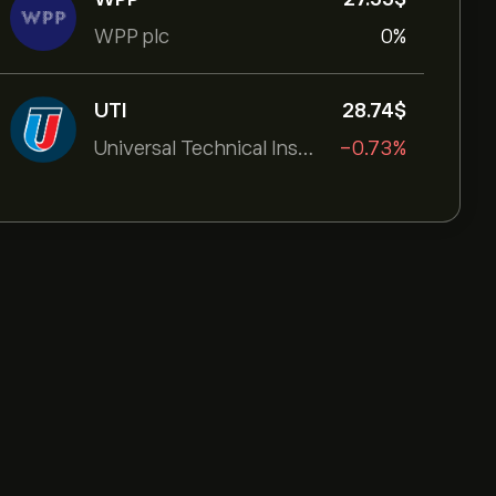
WPP plc
0%
UTI
28.74‎$‎
Universal Technical Institut
-0.73%