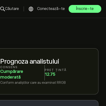
Căutare
Conectează-te
Înscrie-te
Prognoza analistului
CONSENS
PREȚ ȚINTĂ
Cumpărare
12.75
moderată
Conform
analiștilor care au examinat
RRGB