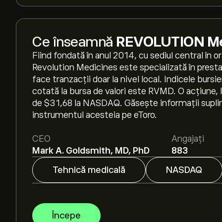
Ce înseamnă
REVOLUTION Med
Fiind fondată în anul 2014, cu sediul central în 
Revolution Medicines este specializată în prestar
face tranzacții doar la nivel local. Indicele burs
cotată la bursa de valori este RVMD. O acțiune,
de $31,68 la NASDAQ. Găsește informații supli
instrumentul acesteia pe eToro.
CEO
Angajați
Mark A. Goldsmith, MD, PhD
883
Tehnică medicală
NASDAQ
Începe