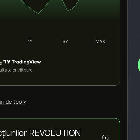
1Y
3Y
MAX
de
ltatelor viitoare
ri de top >
cțiunilor REVOLUTION
i