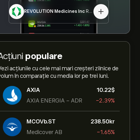
REVOLUTION Medicines Inc
RVMD
Acțiuni
populare
Vezi acțiunile cu cele mai mari creșteri zilnice de
volum în comparație cu media lor pe trei luni.
AXIA
10.22‎$‎
AXIA ENERGIA - ADR
-2.39%
MCOVb.ST
238.50‎kr‎
Medicover AB
-1.65%