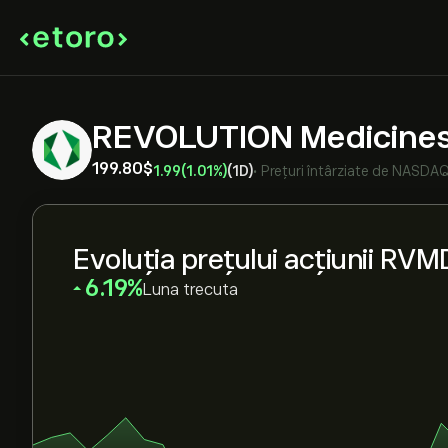
REVOLUTION Medicines
199.80‎$‎
1.99
(1.01%)
(1D)
•
Prețuri întârziate de
NASDA
Evoluția prețului acțiunii RVM
‎6.19‎
Luna trecuta