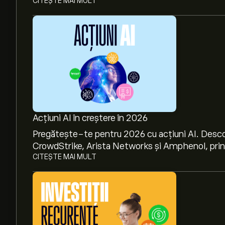
CITEȘTE MAI MULT
Acțiuni AI în creștere în 2026
Pregătește-te pentru 2026 cu acțiuni AI. Desco
CrowdStrike, Arista Networks și Amphenol, prin a
CITEȘTE MAI MULT
Prețul actual al acțiunilor RVMD este 199.80‎$‎.