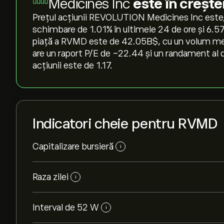
Medicines Inc
este în crește
Prețul acțiunii REVOLUTION Medicines Inc este, 
schimbare de ‎1.01‎% în ultimele 24 de ore și ‎6.
piață a RVMD este de 42.05B‎$‎, cu un volum med
are un raport P/E de -22.44 și un randament al d
acțiunii este de 1.17.
Indicatori cheie pentru RVMD
Capitalizare bursieră
i
Raza zilei
i
Interval de 52 W
i