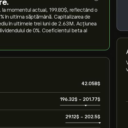
re.
la momentul actual, 199.80‎$‎, reflectând o
57‎% în ultima săptămână. Capitalizarea de
iu în ultimele trei luni de 2.63M. Acțiunea
ividendului de 0%. Coeficientul beta al
42.05B‎$‎
196.32‎$‎
-
201.77‎$‎
29.12‎$‎
-
202.5‎$‎