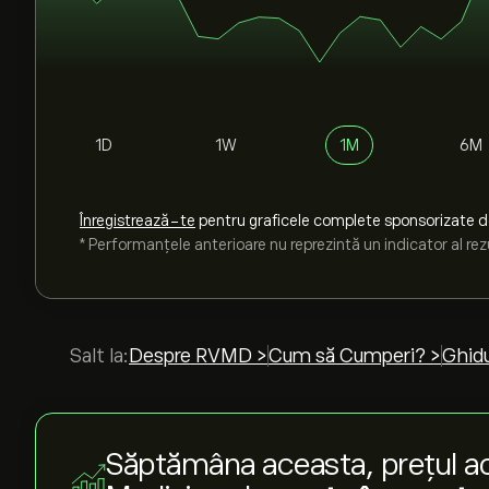
1D
1W
1M
6M
Înregistrează-te
pentru graficele complete sponsorizate 
* Performanțele anterioare nu reprezintă un indicator al rezu
Salt la:
Despre RVMD >
Cum să Cumperi? >
Ghidu
Săptămâna aceasta, prețul a