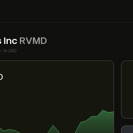
 Inc
RVMD
Q
•
în USD
D