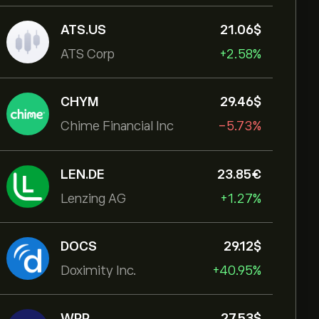
ATS.US
21.06‎$‎
ATS Corp
+2.58%
CHYM
29.46‎$‎
Chime Financial Inc
-5.73%
LEN.DE
23.85‎€‎
Lenzing AG
+1.27%
DOCS
29.12‎$‎
Doximity Inc.
+40.95%
WPP
27.53‎$‎