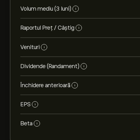
Volum mediu (3 luni)
i
Raportul Preț / Câștig
i
Venituri
i
Dividende (Randament)
i
Închidere anterioară
i
EPS
i
Beta
i