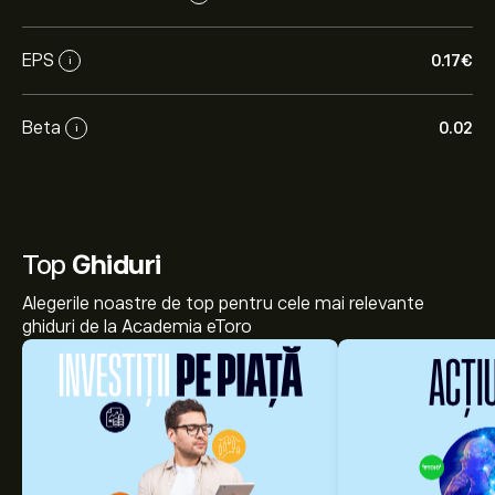
EPS
0.17‎€‎
i
Beta
0.02
i
Top
Ghiduri
Alegerile noastre de top pentru cele mai relevante
ghiduri de la Academia eToro