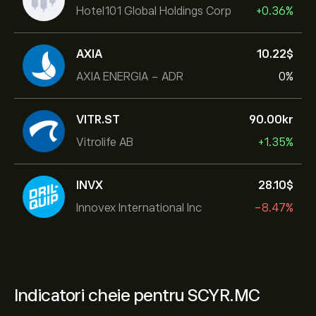
Hotel101 Global Holdings Corp
+0.36%
AXIA
10.22‎$‎
AXIA ENERGIA - ADR
0%
VITR.ST
90.00‎kr‎
Vitrolife AB
+1.35%
INVX
28.10‎$‎
Innovex International Inc
-8.47%
Indicatori cheie pentru SCYR.MC