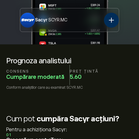
Sacyr
SCYR.MC
Prognoza analistului
CONSENS
PREȚ ȚINTĂ
Cumpărare moderată
5.60
Conform
analiștilor care au examinat
SCYR.MC
Cum pot
cumpăra Sacyr acțiuni?
Pentru a achiziționa Sacyr:
01