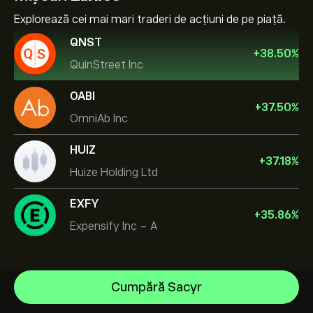
Explorează cei mai mari traderi de acțiuni de pe piață.
QNST
+
38.50
%
QuinStreet Inc
OABI
+
37.50
%
OmniAb Inc
HUIZ
+
37.18
%
Huize Holding Ltd
EXFY
+
35.86
%
Expensify Inc - A
Celestica Inc
Cumpără Sacyr
Apple
Centrul de asistență