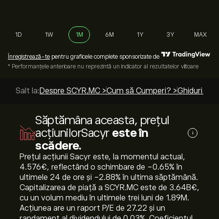
1D
1W
1M
6M
1Y
3Y
MAX
Înregistrează-te
pentru graficele complete sponsorizate de
* Performanțele anterioare nu reprezintă un indicator al rezultatelor viitoare
Salt la:
Despre SCYR.MC >
Cum să Cumperi? >
Ghiduri de 
Săptămâna aceasta, prețul
acțiunilorSacyr
este în
i
scădere.
Prețul acțiunii Sacyr este, la momentul actual,
4.576‎€‎, reflectând o schimbare de ‎-0.65‎% în
ultimele 24 de ore și ‎-2.88‎% în ultima săptămână.
Capitalizarea de piață a SCYR.MC este de 3.64B‎€‎,
cu un volum mediu în ultimele trei luni de 1.89M.
Acțiunea are un raport P/E de 27.22 și un
randament al dividendului de 0.03%. Coeficientul