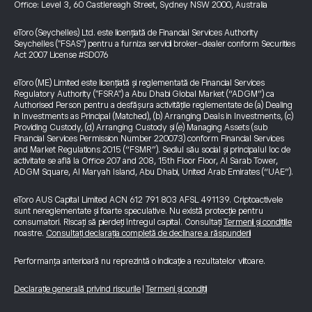
Office: Level 3, 60 Castlereagh Street, Sydney NSW 2000, Australia
eToro (Seychelles) Ltd. este licențiată de Financial Services Authority
Seychelles ("FSAS") pentru a furniza servicii broker-dealer conform Securities
Act 2007 License #SD076
eToro (ME) Limited este licențiată și reglementată de Financial Services
Regulatory Authority ("FSRA") a Abu Dhabi Global Market (“ADGM”) ca
Authorised Person pentru a desfășura activitățile reglementate de (a) Dealing
in Investments as Principal (Matched), (b) Arranging Deals in Investments, (c)
Providing Custody, (d) Arranging Custody și (e) Managing Assets (sub
Financial Services Permission Number 220073) conform Financial Services
and Market Regulations 2015 (“FSMR”). Sediul său social și principalul loc de
activitate se află la Office 207 and 208, 15th Floor Floor, Al Sarab Tower,
ADGM Square, Al Maryah Island, Abu Dhabi, United Arab Emirates (“UAE”).
eToro AUS Capital Limited ACN 612 791 803 AFSL 491139. Criptoactivele
sunt nereglementate și foarte speculative. Nu există protecție pentru
consumatori. Riscați să pierdeți întregul capital. Consultați
Termenii și condițiile
noastre.
Consultați declarația completă de declinare a răspunderii
Performanța anterioară nu reprezintă o indicație a rezultatelor viitoare.
Declarație generală privind riscurile
|
Termeni și condiții