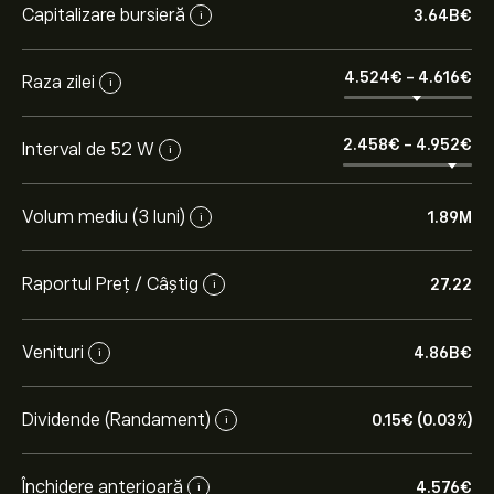
Capitalizare bursieră
3.64B‎€‎
i
4.524‎€‎
-
4.616‎€‎
Raza zilei
i
2.458‎€‎
-
4.952‎€‎
Interval de 52 W
i
Volum mediu (3 luni)
1.89M
i
Raportul Preț / Câștig
27.22
i
Venituri
4.86B‎€‎
i
Dividende (Randament)
0.15‎€‎ (0.03%)
i
Închidere anterioară
4.576‎€‎
i