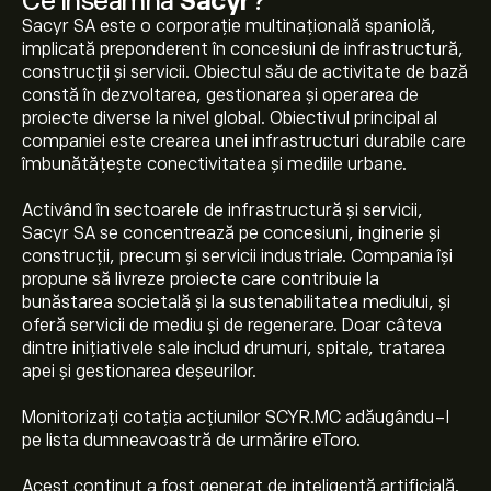
Ce înseamnă
Sacyr
?
Sacyr SA este o corporație multinațională spaniolă,
implicată preponderent în concesiuni de infrastructură,
construcții și servicii. Obiectul său de activitate de bază
constă în dezvoltarea, gestionarea și operarea de
proiecte diverse la nivel global. Obiectivul principal al
companiei este crearea unei infrastructuri durabile care
îmbunătățește conectivitatea și mediile urbane.
Activând în sectoarele de infrastructură și servicii,
Sacyr SA se concentrează pe concesiuni, inginerie și
construcții, precum și servicii industriale. Compania își
propune să livreze proiecte care contribuie la
bunăstarea societală și la sustenabilitatea mediului, și
oferă servicii de mediu și de regenerare. Doar câteva
dintre inițiativele sale includ drumuri, spitale, tratarea
apei și gestionarea deșeurilor.
Monitorizați cotația acțiunilor SCYR.MC adăugându-l
pe lista dumneavoastră de urmărire eToro.
Acest conținut a fost generat de inteligență artificială.