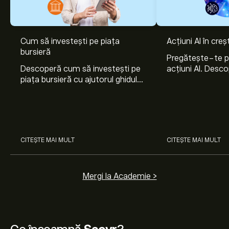
Cum să investești pe piața
Acțiuni AI în cre
bursieră
Pregătește-te 
Descoperă cum să investești pe
acțiuni AI. Desco
piața bursieră cu ajutorul ghidului
Nvidia, Broadco
nostru pentru începători. Înțelege
Arista Networks
cum funcționează piețele și
prin analiza exper
învață cum să faci prima
investiție.
CITEȘTE MAI MULT
CITEȘTE MAI MULT
Mergi la Academie >