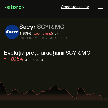
Conectează-te
Sacyr
SCYR.MC
4.576‎€‎
-0.03
(-0.65%)
(1D)
Prețuri întârziate de
CBOE EU
•
în EUR
Evoluția prețului acțiunii SCYR.MC
‎-7.06‎
Luna trecuta