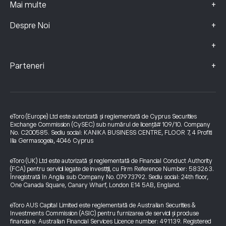
+
Mai multe
+
Despre Noi
+
+
Parteneri
eToro (Europe) Ltd este autorizată și reglementată de Cyprus Securities
Exchange Commission (CySEC) sub numărul de licență# 109/10. Company
No. C200585. Sediu social: KANIKA BUSINESS CENTRE, FLOOR 7, 4 Profiti
Ilia Germasogeia, 4046 Cyprus
eToro (UK) Ltd este autorizată și reglementată de Financial Conduct Authority
(FCA) pentru servicii legate de investiții, cu Firm Reference Number: 583263.
Înregistrată în Anglia sub Company No. 07973792. Sediu social: 24th floor,
One Canada Square, Canary Wharf, London E14 5AB, England.
eToro AUS Capital Limited este reglementată de Australian Securities &
Investments Commission (ASIC) pentru furnizarea de servicii și produse
financiare. Australian Financial Services Licence number: 491139. Registered