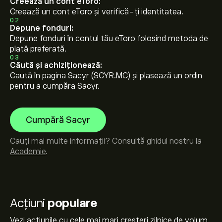
Creează un cont eToro:
Creează un cont eToro și verifică-ți identitatea.
02
Depune fonduri:
Depune fonduri în contul tău eToro folosind metoda de
plată preferată.
03
Căută și achiziționează:
Caută în pagina Sacyr (SCYR.MC) și plasează un ordin
pentru a cumpăra Sacyr.
Cumpără Sacyr
Cauți mai multe informații? Consultă ghidul nostru la
Academie
.
Acțiuni
populare
Vezi acțiunile cu cele mai mari creșteri zilnice de volum