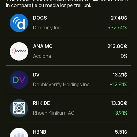
în comparație cu media lor pe trei luni.
DOCS
27.40‎$‎
Doximity Inc.
+32.62%
ANA.MC
213.00‎€‎
Acciona
0%
DV
13.21‎$‎
DoubleVerify Holdings Inc
+12.81%
RHK.DE
13.30‎€‎
Rhoen Klinikum AG
+3.91%
HBNB
5.51‎$‎