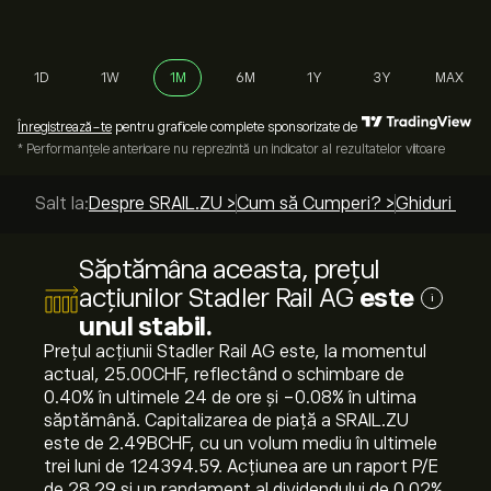
1D
1W
1M
6M
1Y
3Y
MAX
Înregistrează-te
pentru graficele complete sponsorizate de
* Performanțele anterioare nu reprezintă un indicator al rezultatelor viitoare
Salt la:
Despre SRAIL.ZU >
Cum să Cumperi? >
Ghiduri de t
Săptămâna aceasta, prețul
acțiunilor Stadler Rail AG
este
i
unul stabil.
Prețul acțiunii Stadler Rail AG este, la momentul
actual, 25.00‎CHF‎, reflectând o schimbare de
‎0.40‎% în ultimele 24 de ore și ‎-0.08‎% în ultima
săptămână. Capitalizarea de piață a SRAIL.ZU
este de 2.49B‎CHF‎, cu un volum mediu în ultimele
trei luni de 124394.59. Acțiunea are un raport P/E
de 28.29 și un randament al dividendului de 0.02%.