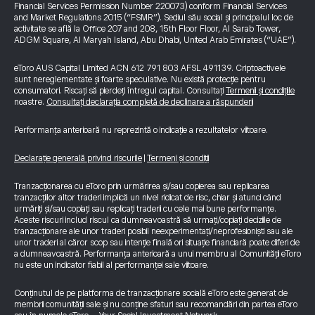
Financial Services Permission Number 220073) conform Financial Services
and Market Regulations 2015 (“FSMR”). Sediul său social și principalul loc de
activitate se află la Office 207 and 208, 15th Floor Floor, Al Sarab Tower,
ADGM Square, Al Maryah Island, Abu Dhabi, United Arab Emirates (“UAE”).
eToro AUS Capital Limited ACN 612 791 803 AFSL 491139. Criptoactivele
sunt nereglementate și foarte speculative. Nu există protecție pentru
consumatori. Riscați să pierdeți întregul capital. Consultați
Termenii și condițiile
noastre.
Consultați declarația completă de declinare a răspunderii
Performanța anterioară nu reprezintă o indicație a rezultatelor viitoare.
Declarație generală privind riscurile
|
Termeni și condiții
Tranzacționarea cu eToro prin urmărirea și/sau copierea sau replicarea
tranzacțiilor altor traderi implică un nivel ridicat de risc, chiar și atunci când
urmăriți și/sau copiați sau replicați traderii cu cele mai bune performanțe.
Aceste riscuri includ riscul ca dumneavoastră să urmați/copiați deciziile de
tranzacționare ale unor traderi posibil neexperimentați/neprofesioniști sau ale
unor traderi al căror scop sau intenție finală ori situație financiară poate diferi de
a dumneavoastră. Performanța anterioară a unui membru al Comunității eToro
nu este un indicator fiabil al performanței sale viitoare.
Conținutul de pe platforma de tranzacționare socială eToro este generat de
membrii comunității sale și nu conține sfaturi sau recomandări din partea eToro