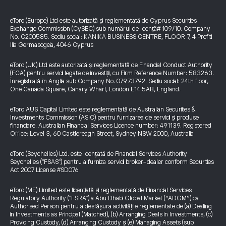
eToro (Europe) Ltd este autorizată și reglementată de Cyprus Securities
Exchange Commission (CySEC) sub numărul de licență# 109/10. Company
No. C200585. Sediu social: KANIKA BUSINESS CENTRE, FLOOR 7, 4 Profiti
Ilia Germasogeia, 4046 Cyprus
eToro (UK) Ltd este autorizată și reglementată de Financial Conduct Authority
(FCA) pentru servicii legate de investiții, cu Firm Reference Number: 583263.
Înregistrată în Anglia sub Company No. 07973792. Sediu social: 24th floor,
One Canada Square, Canary Wharf, London E14 5AB, England.
eToro AUS Capital Limited este reglementată de Australian Securities &
Investments Commission (ASIC) pentru furnizarea de servicii și produse
financiare. Australian Financial Services Licence number: 491139. Registered
Office: Level 3, 60 Castlereagh Street, Sydney NSW 2000, Australia
eToro (Seychelles) Ltd. este licențiată de Financial Services Authority
Seychelles ("FSAS") pentru a furniza servicii broker-dealer conform Securities
Act 2007 License #SD076
eToro (ME) Limited este licențiată și reglementată de Financial Services
Regulatory Authority ("FSRA") a Abu Dhabi Global Market (“ADGM”) ca
Authorised Person pentru a desfășura activitățile reglementate de (a) Dealing
in Investments as Principal (Matched), (b) Arranging Deals in Investments, (c)
Providing Custody, (d) Arranging Custody și (e) Managing Assets (sub