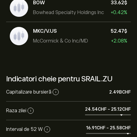
BOW
33.62‎$‎
Bowhead Specialty Holdings Inc
+0.42%
MKC/V.US
52.47‎$‎
McCormick & Co Inc/MD
+2.08%
Indicatori cheie pentru SRAIL.ZU
Capitalizare bursieră
2.49B‎CHF‎
i
24.54‎CHF‎
-
25.12‎CHF‎
Raza zilei
i
16.91‎CHF‎
-
25.58‎CHF‎
Interval de 52 W
i