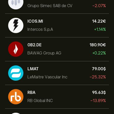
Grupo Simec SAB de CV
-2.07%
ICOS.MI
14.22‎€‎
Intercos S.p.A
+1.14%
0B2.DE
180.90‎€‎
BAWAG Group AG
+0.22%
LMAT
79.00‎$‎
LeMaitre Vascular Inc
-25.32%
RBA
95.63‎$‎
RB Global INC
-13.89%