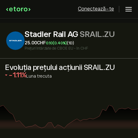
Conectează-te
Stadler Rail AG
SRAIL.ZU
25.00‎CHF‎
0.10
(0.40%)
(1D)
Prețuri întârziate de
CBOE EU
•
în CHF
Evoluția prețului acțiunii SRAIL.ZU
‎-1.11‎
Luna trecuta