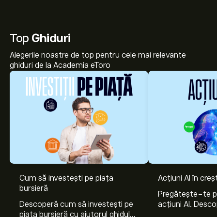
Top
Ghiduri
Alegerile noastre de top pentru cele mai relevante
ghiduri de la Academia eToro
Prețul actual al acțiunilor SRAIL.ZU este 25.00‎CHF‎.
Cum să investești pe piața
Acțiuni AI în cre
bursieră
Pregătește-te 
Descoperă cum să investești pe
acțiuni AI. Desco
Prețul țintă mediu pentru acțiunile Stadler Rail AG este
piața bursieră cu ajutorul ghidului
Nvidia, Broadco