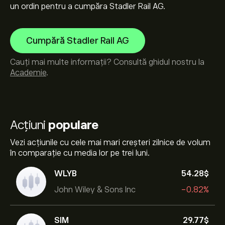
un ordin pentru a cumpăra Stadler Rail AG.
Cumpără Stadler Rail AG
Cauți mai multe informații? Consultă ghidul nostru la
Academie
.
Acțiuni
populare
Vezi acțiunile cu cele mai mari creșteri zilnice de volum
în comparație cu media lor pe trei luni.
WLYB
54.28‎$‎
John Wiley & Sons Inc
-0.82%
SIM
29.77‎$‎