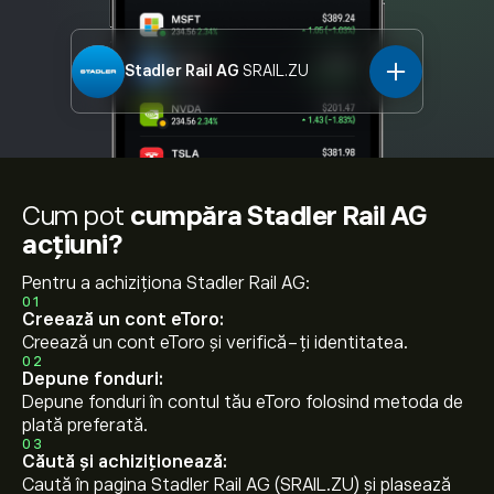
Stadler Rail AG
SRAIL.ZU
Cum pot
cumpăra Stadler Rail AG
acțiuni?
Pentru a achiziționa Stadler Rail AG:
01
Creează un cont eToro:
Creează un cont eToro și verifică-ți identitatea.
02
Depune fonduri:
Depune fonduri în contul tău eToro folosind metoda de
plată preferată.
03
Căută și achiziționează:
Caută în pagina Stadler Rail AG (SRAIL.ZU) și plasează