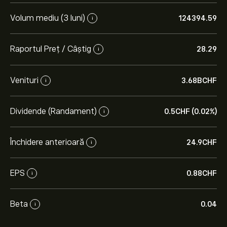
Volum mediu (3 luni)
124394.59
i
Raportul Preț / Câștig
28.29
i
Venituri
3.68B‎CHF‎
i
Dividende (Randament)
0.5‎CHF‎ (0.02%)
i
Închidere anterioară
24.9‎CHF‎
i
EPS
0.88‎CHF‎
i
Beta
0.04
i