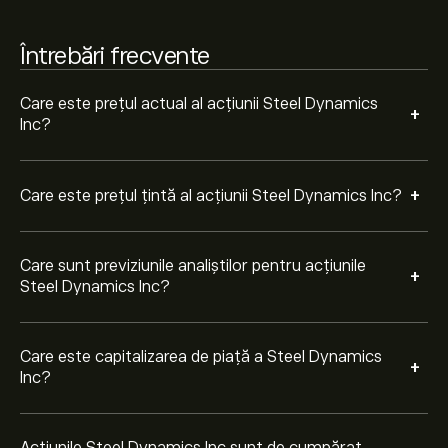
Pe baza recomandărilor a 7 analiști pentru STLD în
Întrebări frecvente
ultimele 3 luni, consensul general este Cumpărare
moderată.
Care este prețul actual al acțiunii Steel Dynamics
+
Inc?
+
Care este prețul țintă al acțiunii Steel Dynamics Inc?
Care sunt previziunile analiștilor pentru acțiunile
+
Steel Dynamics Inc?
Care este capitalizarea de piață a Steel Dynamics
+
Inc?