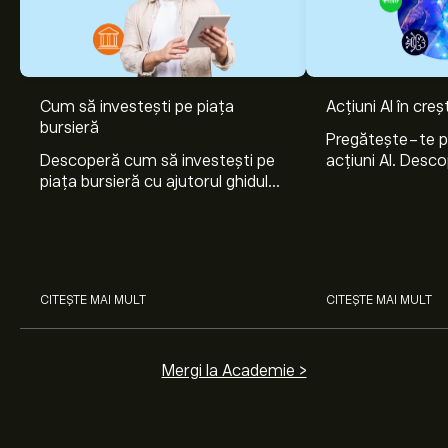
Cum să investești pe piața
Acțiuni AI în cre
bursieră
Pregătește-te 
Descoperă cum să investești pe
acțiuni AI. Desco
piața bursieră cu ajutorul ghidului
Nvidia, Broadco
nostru pentru începători. Înțelege
Arista Networks
cum funcționează piețele și
prin analiza exper
învață cum să faci prima
investiție.
CITEȘTE MAI MULT
CITEȘTE MAI MULT
Mergi la Academie >