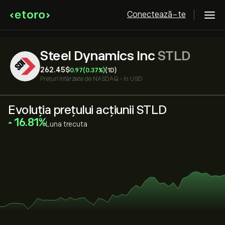
Conectează-te
Steel Dynamics Inc
STLD
262.45‎$‎
0.97
(0.37%)
(1D)
Prețuri întârziate de
NASDAQ
•
în USD
Evoluția prețului acțiunii STLD
‎16.81‎
Luna trecuta