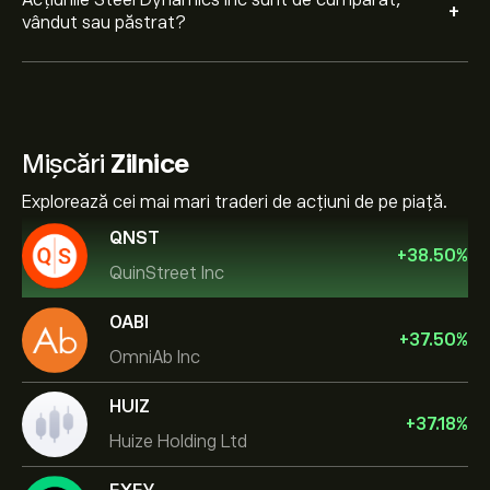
Acțiunile Steel Dynamics Inc sunt de cumpărat,
+
vândut sau păstrat?
Mișcări
Zilnice
Explorează cei mai mari traderi de acțiuni de pe piață.
QNST
+
38.50
%
QuinStreet Inc
OABI
+
37.50
%
OmniAb Inc
HUIZ
+
37.18
%
Huize Holding Ltd