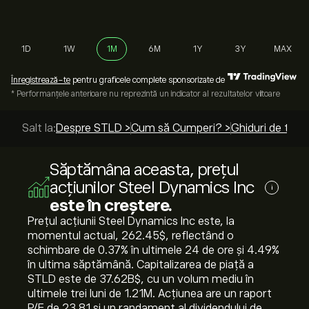
1D
1W
1M
6M
1Y
3Y
MAX
Înregistrează-te
pentru graficele complete sponsorizate de
* Performanțele anterioare nu reprezintă un indicator al rezultatelor viitoare
Salt la:
Despre STLD >
Cum să Cumperi? >
Ghiduri de top 
Săptămâna aceasta, prețul
acțiunilor Steel Dynamics Inc
i
este în creștere.
Prețul acțiunii Steel Dynamics Inc este, la
momentul actual, 262.45‎$‎, reflectând o
schimbare de ‎0.37‎% în ultimele 24 de ore și ‎4.49‎%
în ultima săptămână. Capitalizarea de piață a
STLD este de 37.62B‎$‎, cu un volum mediu în
ultimele trei luni de 1.21M. Acțiunea are un raport
P/E de 23.81 și un randament al dividendului de