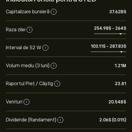
Capitalizare bursieră
37.62B‎$‎
i
254.98‎$‎
-
264‎$‎
Raza zilei
i
103.11‎$‎
-
287.83‎$‎
Interval de 52 W
i
Volum mediu (3 luni)
1.21M
i
Raportul Preț / Câștig
23.81
i
Venituri
20.54B‎$‎
i
Dividende (Randament)
2.06‎$‎ (0.01%)
i