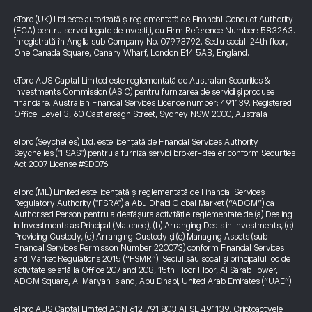
eToro (UK) Ltd este autorizată și reglementată de Financial Conduct Authority
(FCA) pentru servicii legate de investiții, cu Firm Reference Number: 583263.
Înregistrată în Anglia sub Company No. 07973792. Sediu social: 24th floor,
One Canada Square, Canary Wharf, London E14 5AB, England.
eToro AUS Capital Limited este reglementată de Australian Securities &
Investments Commission (ASIC) pentru furnizarea de servicii și produse
financiare. Australian Financial Services Licence number: 491139. Registered
Office: Level 3, 60 Castlereagh Street, Sydney NSW 2000, Australia
eToro (Seychelles) Ltd. este licențiată de Financial Services Authority
Seychelles ("FSAS") pentru a furniza servicii broker-dealer conform Securities
Act 2007 License #SD076
eToro (ME) Limited este licențiată și reglementată de Financial Services
Regulatory Authority ("FSRA") a Abu Dhabi Global Market (“ADGM”) ca
Authorised Person pentru a desfășura activitățile reglementate de (a) Dealing
in Investments as Principal (Matched), (b) Arranging Deals in Investments, (c)
Providing Custody, (d) Arranging Custody și (e) Managing Assets (sub
Financial Services Permission Number 220073) conform Financial Services
and Market Regulations 2015 (“FSMR”). Sediul său social și principalul loc de
activitate se află la Office 207 and 208, 15th Floor Floor, Al Sarab Tower,
ADGM Square, Al Maryah Island, Abu Dhabi, United Arab Emirates (“UAE”).
eToro AUS Capital Limited ACN 612 791 803 AFSL 491139. Criptoactivele