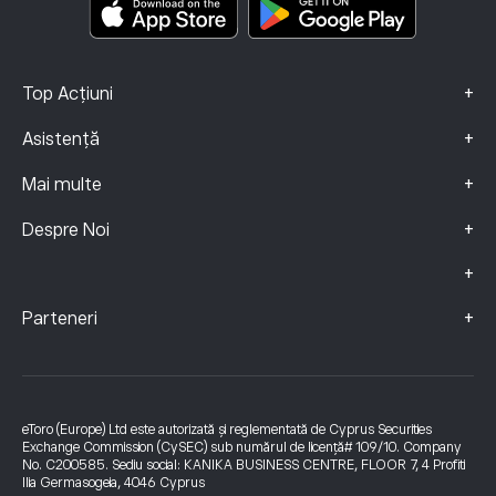
Date Despre Reclamații (clienți FCA)
+
Top Acțiuni
+
Asistență
+
Mai multe
+
Despre Noi
+
+
Parteneri
eToro (Europe) Ltd este autorizată și reglementată de Cyprus Securities
Exchange Commission (CySEC) sub numărul de licență# 109/10. Company
No. C200585. Sediu social: KANIKA BUSINESS CENTRE, FLOOR 7, 4 Profiti
Ilia Germasogeia, 4046 Cyprus