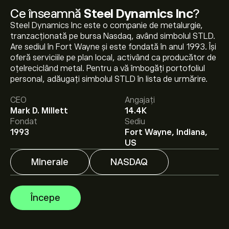
Ce înseamnă
Steel Dynamics Inc
?
Steel Dynamics Inc este o companie de metalurgie,
tranzacționată pe bursa Nasdaq, având simbolul STLD.
Are sediul în Fort Wayne și este fondată în anul 1993. Își
oferă serviciile pe plan local, activând ca producător de
oțelreciclând metal. Pentru a vă îmbogăți portofoliul
Prețul actual al acțiunilor STLD este 262.45‎$‎.
personal, adăugați simbolul STLD în lista de urmărire.
CEO
Angajați
Prețul țintă mediu pentru acțiunile Steel Dynamics Inc
Mark D. Millett
14.4K
este 262.45‎$‎.
Creează-ți un cont
pe eToro pentru
Fondat
Sediu
previziunile analiștilor și ținte de preț.
1993
Fort Wayne, Indiana,
US
Analiștii oferă previziuni pentru acțiunile Steel Dynamics
Minerale
NASDAQ
Inc bazate pe tendințele pieței, rapoarte financiare și
creșterea estimată. Verifică cele mai recente previziuni
pentru mișcările viitoare de preț.
Începe
Capitalizarea de piață a Steel Dynamics Inc este de
37.62B‎$‎