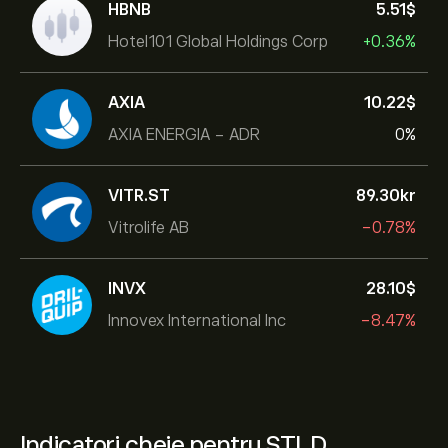
HBNB
5.51‎$‎
Hotel101 Global Holdings Corp
+0.36%
AXIA
10.22‎$‎
AXIA ENERGIA - ADR
0%
VITR.ST
89.30‎kr‎
Vitrolife AB
-0.78%
INVX
28.10‎$‎
Innovex International Inc
-8.47%
Indicatori cheie pentru STLD