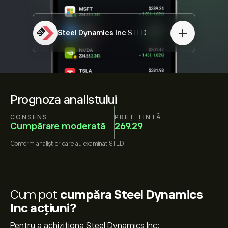
Steel Dynamics Inc
STLD
Prognoza analistului
CONSENS
PREȚ ȚINTĂ
Cumpărare moderată
269.29
Conform
analiștilor care au examinat
STLD
Cum pot
cumpăra Steel Dynamics
Inc acțiuni?
Pentru a achiziționa Steel Dynamics Inc: