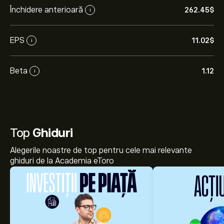
Închidere anterioară
262.45‎$‎
i
EPS
11.02‎$‎
i
Beta
1.12
i
Top
Ghiduri
Alegerile noastre de top pentru cele mai relevante
ghiduri de la Academia eToro