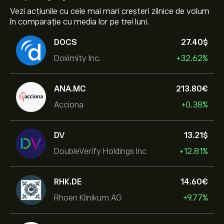
Vezi acțiunile cu cele mai mari creșteri zilnice de volum
în comparație cu media lor pe trei luni.
DOCS
27.40‎$‎
Doximity Inc.
+32.62%
ANA.MC
213.80‎€‎
Acciona
+0.38%
DV
13.21‎$‎
DoubleVerify Holdings Inc
+12.81%
RHK.DE
14.60‎€‎
Rhoen Klinikum AG
+9.77%