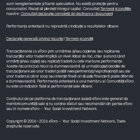
sunt nereglementate și foarte speculative. Nu există protecție pentru
consumatori. Riscați să pierdeți întregul capital. Consultați
Termenii și condițiile
noastre.
Consultați declarația completă de declinare a răspunderii
Performanța anterioară nu reprezintă o indicație a rezultatelor viitoare.
Declarație generală privind riscurile
|
Termeni și condiții
Tranzacționarea cu eToro prin urmărirea și/sau copierea sau replicarea
tranzacțiilor altor traderi implică un nivel ridicat de risc, chiar și atunci când
urmăriți și/sau copiați sau replicați traderii cu cele mai bune performanțe.
Aceste riscuri includ riscul ca dumneavoastră să urmați/copiați deciziile de
tranzacționare ale unor traderi posibil neexperimentați/neprofesioniști sau ale
unor traderi al căror scop sau intenție finală ori situație financiară poate diferi de
a dumneavoastră. Performanța anterioară a unui membru al Comunității eToro
nu este un indicator fiabil al performanței sale viitoare.
Conținutul de pe platforma de tranzacționare socială eToro este generat de
membrii comunității sale și nu conține sfaturi sau recomandări din partea eToro
sau în numele eToro - Your Social Investment Network.
Copyright © 2006-2026 eToro - Your Social Investment Network, Toate
drepturile rezervate.