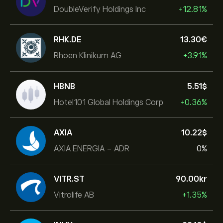
DoubleVerify Holdings Inc
+12.81%
RHK.DE
13.30‎€‎
Rhoen Klinikum AG
+3.91%
HBNB
5.51‎$‎
Hotel101 Global Holdings Corp
+0.36%
AXIA
10.22‎$‎
AXIA ENERGIA - ADR
0%
VITR.ST
90.00‎kr‎
Vitrolife AB
+1.35%