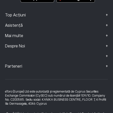
+
Top Acțiuni
+
Asistență
+
Mai multe
+
Despre Noi
+
+
Parteneri
eToro (Europe) Ltd este autorizată și reglementată de Cyprus Securities
Exchange Commission (CySEC) sub numărul de licență# 109/10. Company
No. C200585. Sediu social: KANIKA BUSINESS CENTRE, FLOOR 7, 4 Profiti
Ilia Germasogeia, 4046 Cyprus