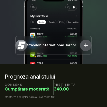
Standex International Corporation
SXI
Prognoza analistului
CONSENS
PREȚ ȚINTĂ
Cumpărare moderată
340.00
Conform
analiștilor care au examinat
SXI