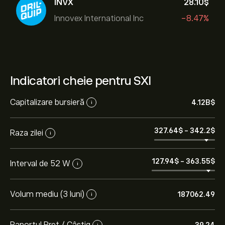
INVX
28.10‎$‎
Innovex International Inc
-8.47%
Indicatori cheie pentru SXI
Capitalizare bursieră
4.12B‎$‎
i
327.64‎$‎
-
342.2‎$‎
Raza zilei
i
127.94‎$‎
-
363.55‎$‎
Interval de 52 W
i
Volum mediu (3 luni)
187062.49
i
Raportul Preț / Câștig
i