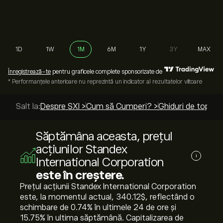
1D
1W
1M
6M
1Y
3Y
MAX
Înregistrează-te
pentru graficele complete sponsorizate de
* Performanțele anterioare nu reprezintă un indicator al rezultatelor viitoare
Salt la:
Despre SXI >
Cum să Cumperi? >
Ghiduri de top >
Săptămâna aceasta, prețul
acțiunilor Standex
i
International Corporation
este în creștere.
Prețul acțiunii Standex International Corporation
este, la momentul actual, 340.12‎$‎, reflectând o
schimbare de ‎0.74‎% în ultimele 24 de ore și
‎15.75‎% în ultima săptămână. Capitalizarea de