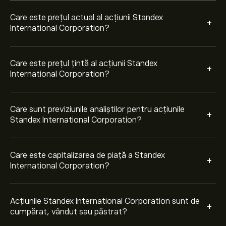
ultimele 3 luni, consensul general este Cumpărare
moderată.
Care este prețul actual al acțiunii Standex
+
International Corporation?
Care este prețul țintă al acțiunii Standex
+
International Corporation?
Care sunt previziunile analiștilor pentru acțiunile
+
Standex International Corporation?
Care este capitalizarea de piață a Standex
+
International Corporation?
Acțiunile Standex International Corporation sunt de
+
cumpărat, vândut sau păstrat?