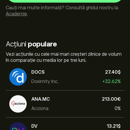
Cauți mai multe informații? Consultă ghidul nostru la
Academie
.
Acțiuni
populare
Vezi acțiunile cu cele mai mari creșteri zilnice de volum
în comparație cu media lor pe trei luni.
DOCS
27.40‎$‎
Doximity Inc.
+32.62%
ANA.MC
213.00‎€‎
Acciona
0%
DV
13.21‎$‎