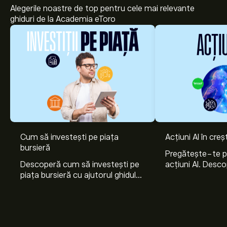
Alegerile noastre de top pentru cele mai relevante
ghiduri de la Academia eToro
Cum să investești pe piața
Acțiuni AI în cre
bursieră
Pregătește-te 
Descoperă cum să investești pe
acțiuni AI. Desco
piața bursieră cu ajutorul ghidului
Nvidia, Broadco
nostru pentru începători. Înțelege
Arista Networks
cum funcționează piețele și
prin analiza exper
învață cum să faci prima
investiție.