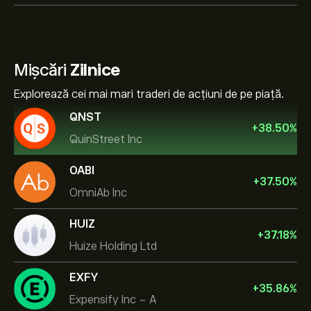
Mișcări
Zilnice
Explorează cei mai mari traderi de acțiuni de pe piață.
QNST
+
38.50
%
QuinStreet Inc
OABI
+
37.50
%
OmniAb Inc
HUIZ
+
37.18
%
Huize Holding Ltd
EXFY
+
35.86
%
Expensify Inc - A