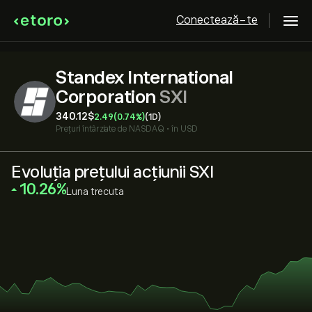
Conectează-te
Standex International
Corporation
SXI
340.12‎$‎
2.49
(0.74%)
(1D)
Prețuri întârziate de
NASDAQ
•
în USD
Evoluția prețului acțiunii SXI
‎10.26‎
Luna trecuta