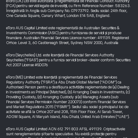
eToro (UK) Ltd este autorizată și reglementată de Financial Conduct Authority
(FCA) pentru servicii legate de investiții, cu Firm Reference Number: 583263.
Înregistrată în Anglia sub Company No. 07973792. Sediu social: 24th floor,
One Canada Square, Canary Wharf, London E14 5AB, England.
eToro AUS Capital Limited este reglementată de Australian Securities &
Investments Commission (ASIC) pentru furnizarea de servicii și produse
financiare. Australian Financial Services Licence number: 491139. Registered
Office: Level 3, 60 Castlereagh Street, Sydney NSW 2000, Australia
eToro (Seychelles) Ltd. este licențiată de Financial Services Authority
Seychelles ("FSAS") pentru a furniza servicii broker-dealer conform Securities
Act 2007 License #SD076
eToro (ME) Limited este licențiată și reglementată de Financial Services
Regulatory Authority ("FSRA") a Abu Dhabi Global Market (“ADGM”) ca
Authorised Person pentru a desfășura activitățile reglementate de (a) Dealing
in Investments as Principal (Matched), (b) Arranging Deals in Investments, (c)
Providing Custody, (d) Arranging Custody și (e) Managing Assets (sub
Financial Services Permission Number 220073) conform Financial Services
and Market Regulations 2015 (“FSMR”). Sediul său social și principalul loc de
activitate se află la Office 207 and 208, 15th Floor Floor, Al Sarab Tower,
ADGM Square, Al Maryah Island, Abu Dhabi, United Arab Emirates (“UAE”).
eToro AUS Capital Limited ACN 612 791 803 AFSL 491139. Criptoactivele
sunt nereglementate și foarte speculative. Nu există protecție pentru