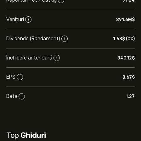
39.24
Venituri
891.6M‎$‎
i
Dividende (Randament)
1.68‎$‎ (0%)
i
Închidere anterioară
340.12‎$‎
i
EPS
8.67‎$‎
i
Beta
1.27
i
Top
Ghiduri