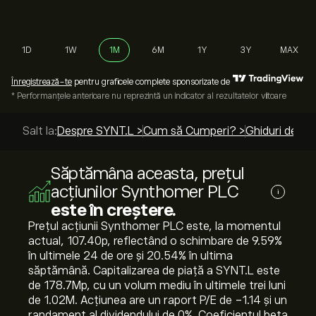
1D
1W
1M
6M
1Y
3Y
MAX
Înregistrează-te
pentru graficele complete sponsorizate de
* Performanțele anterioare nu reprezintă un indicator al rezultatelor viitoare
Salt la:
Despre SYNT.L >
Cum să Cumperi? >
Ghiduri de to
Săptămâna aceasta, prețul
acțiunilor Synthomer PLC
i
este în creștere.
Prețul acțiunii Synthomer PLC este, la momentul
actual, 107.40‎p‎, reflectând o schimbare de ‎9.59‎%
în ultimele 24 de ore și ‎20.54‎% în ultima
săptămână. Capitalizarea de piață a SYNT.L este
de 178.7M‎p‎, cu un volum mediu în ultimele trei luni
de 1.02M. Acțiunea are un raport P/E de -1.14 și un
randament al dividendului de 0%. Coeficientul beta