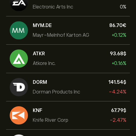
Electronic Arts Inc
0%
MYM.DE
86.70‎€‎
Mayr-Melnhof Karton AG
+0.12%
ATKR
93.68‎$‎
Atkore Inc.
+0.16%
DORM
141.54‎$‎
Dorman Products Inc
-4.24%
KNF
67.79‎$‎
Knife River Corp
-2.47%