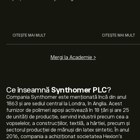
nostru pentru începători. Înțelege
Arista Networks
cum funcționează piețele și
prin analiza exper
învață cum să faci prima
investiție.
CITEȘTE MAI MULT
CITEȘTE MAI MULT
Mergi la Academie >
Ce înseamnă
Synthomer PLC
?
Compania Synthomer este menționată încă din anul
1863 și are sediul central la Londra, în Anglia. Acest
furnizor de polimeri apoși activează în 18 țări și are 25
de unități de producție, servind industrii precum cea a
vopselelor, a construcțiilor, textilă, a hârtiei, precum și
sectorul producției de mănuși din latex sintetic. În anul
2016, compania a achiziționat societatea Hexion’s