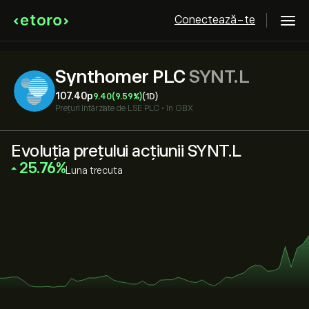
Conectează-te
Synthomer PLC
SYNT.L
107.40‎p‎
9.40
(9.59%)
(1D)
Prețuri întârziate de
LSE PLC
•
în GBX
Evoluția prețului acțiunii SYNT.L
‎25.76‎
Luna trecuta