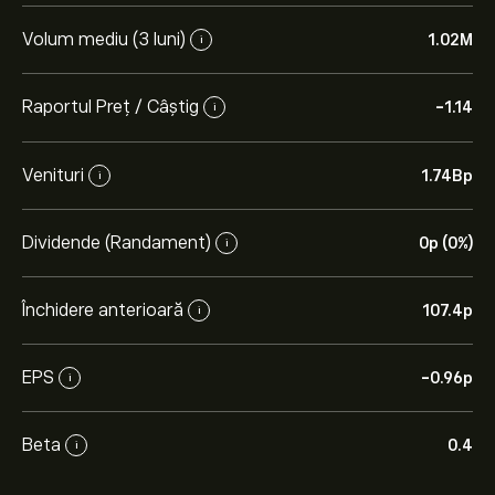
Volum mediu (3 luni)
1.02M
i
Raportul Preț / Câștig
-1.14
i
Venituri
1.74B‎p‎
i
Dividende (Randament)
0‎p‎ (0%)
i
Închidere anterioară
107.4‎p‎
i
EPS
-0.96‎p‎
i
Beta
0.4
i