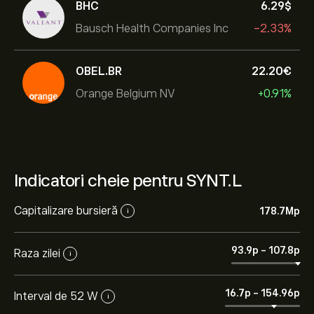
BHC
6.29‎$‎
Bausch Health Companies Inc
-2.33%
OBEL.BR
22.20‎€‎
Orange Belgium NV
+0.91%
Indicatori cheie pentru SYNT.L
Capitalizare bursieră
178.7M‎p‎
i
93.9‎p‎
-
107.8‎p‎
Raza zilei
i
16.7‎p‎
-
154.96‎p‎
Interval de 52 W
i