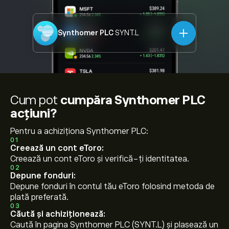
Synthomer PLC
SYNT.L
Cum pot
cumpăra Synthomer PLC
acțiuni?
Pentru a achiziționa Synthomer PLC:
01
Creează un cont eToro:
Creează un cont eToro și verifică-ți identitatea.
02
Depune fonduri:
Depune fonduri în contul tău eToro folosind metoda de
plată preferată.
03
Căută și achiziționează:
Caută în pagina Synthomer PLC (SYNT.L) și plasează un