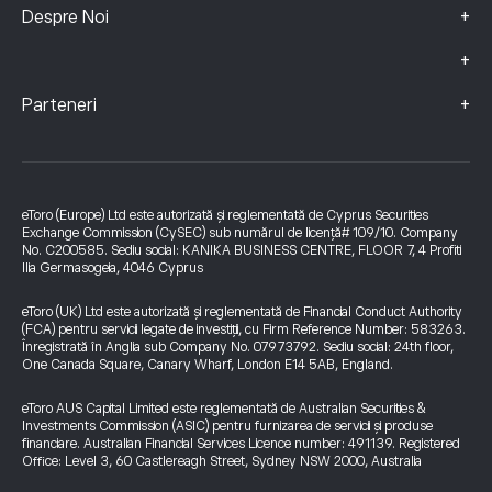
+
Despre Noi
+
+
Parteneri
eToro (Europe) Ltd este autorizată și reglementată de Cyprus Securities
Exchange Commission (CySEC) sub numărul de licență# 109/10. Company
No. C200585. Sediu social: KANIKA BUSINESS CENTRE, FLOOR 7, 4 Profiti
Ilia Germasogeia, 4046 Cyprus
eToro (UK) Ltd este autorizată și reglementată de Financial Conduct Authority
(FCA) pentru servicii legate de investiții, cu Firm Reference Number: 583263.
Înregistrată în Anglia sub Company No. 07973792. Sediu social: 24th floor,
One Canada Square, Canary Wharf, London E14 5AB, England.
eToro AUS Capital Limited este reglementată de Australian Securities &
Investments Commission (ASIC) pentru furnizarea de servicii și produse
financiare. Australian Financial Services Licence number: 491139. Registered
Office: Level 3, 60 Castlereagh Street, Sydney NSW 2000, Australia