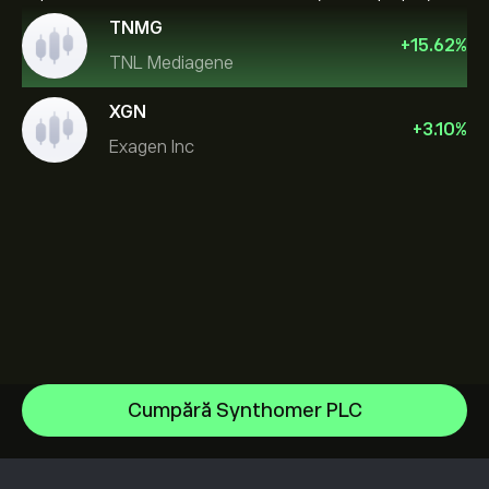
TNMG
+
15.62
%
TNL Mediagene
XGN
+
3.10
%
Exagen Inc
Sandisk Corp/DE
Cumpără Synthomer PLC
Apple
Centrul de asistență
Alphabet
Cum să Depui