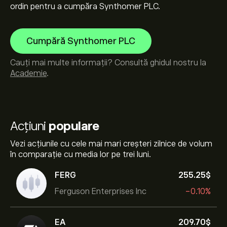
ordin pentru a cumpăra Synthomer PLC.
Cumpără Synthomer PLC
Cauți mai multe informații? Consultă ghidul nostru la
Academie
.
Acțiuni
populare
Vezi acțiunile cu cele mai mari creșteri zilnice de volum
în comparație cu media lor pe trei luni.
FERG
255.25‎$‎
Ferguson Enterprises Inc
-0.10%
EA
209.70‎$‎