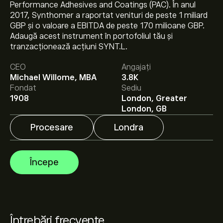
Performance Adhesives and Coatings (PAC). În anul
2017, Synthomer a raportat venituri de peste 1 miliard
GBP și o valoare a EBITDA de peste 170 milioane GBP.
Prețul actual al acțiunilor SYNT.L este 107.40‎p‎.
Adaugă acest instrument în portofoliul tău și
tranzacționează acțiuni SYNT.L.
CEO
Angajați
Prețul țintă mediu pentru acțiunile Synthomer PLC este
Michael Willome, MBA
3.8K
107.40‎p‎.
Creează-ți un cont
pe eToro pentru
Fondat
Sediu
previziunile analiștilor și ținte de preț.
1908
London, Greater
London, GB
Analiștii oferă previziuni pentru acțiunile Synthomer
PLC bazate pe tendințele pieței, rapoarte financiare și
Procesare
Londra
creșterea estimată. Verifică cele mai recente previziuni
pentru mișcările viitoare de preț.
Capitalizarea de piață a Synthomer PLC este de
178.7M‎p‎
Începe
Întrebări frecvente