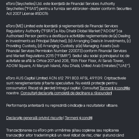
eToro (Seychelles) Ltd. este licențiată de Financial Services Authority
Seychelles ("FSAS") pentru a furniza servicii broker-dealer conform Securities
Act 2007 License #SD076
eToro (ME) Limited este licențiată și reglementată de Financial Services
Regulatory Authority ("FSRA") a Abu Dhabi Global Market (“ADGM”) ca
Authorised Person pentru a desfășura activitățile reglementate de (a) Dealing
in Investments as Principal (Matched), (b) Arranging Deals in Investments, (c)
Providing Custody, (d) Arranging Custody și (e) Managing Assets (sub
Financial Services Permission Number 220073) conform Financial Services
and Market Regulations 2015 (“FSMR”). Sediul său social și principalul loc de
activitate se află la Office 207 and 208, 15th Floor Floor, Al Sarab Tower,
ADGM Square, Al Maryah Island, Abu Dhabi, United Arab Emirates (“UAE”).
eToro AUS Capital Limited ACN 612 791 803 AFSL 491139. Criptoactivele
sunt nereglementate și foarte speculative. Nu există protecție pentru
consumatori. Riscați să pierdeți întregul capital. Consultați
Termenii și condițiile
noastre.
Consultați declarația completă de declinare a răspunderii
Performanța anterioară nu reprezintă o indicație a rezultatelor viitoare.
Declarație generală privind riscurile
|
Termeni și condiții
Tranzacționarea cu eToro prin urmărirea și/sau copierea sau replicarea
tranzacțiilor altor traderi implică un nivel ridicat de risc, chiar și atunci când