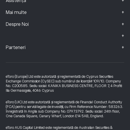
+
Asistență
+
Mai multe
+
Despre Noi
+
+
Parteneri
eToro (Europe) Ltd este autorizată și reglementată de Cyprus Securities
Exchange Commission (CySEC) sub numărul de licență# 109/10. Company
No. C200585. Sediu social: KANIKA BUSINESS CENTRE, FLOOR 7, 4 Profiti
Ilia Germasogeia, 4046 Cyprus
eToro (UK) Ltd este autorizată și reglementată de Financial Conduct Authority
(FCA) pentru servicii legate de investiții, cu Firm Reference Number: 583263.
Înregistrată în Anglia sub Company No. 07973792. Sediu social: 24th floor,
One Canada Square, Canary Wharf, London E14 5AB, England.
eToro AUS Capital Limited este reglementată de Australian Securities &