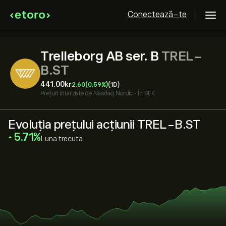
Conectează-te
Trelleborg AB ser. B
TREL-
B.ST
441.00‎kr‎
2.60
(0.59%)
(1D)
Prețuri întârziate de
Nasdaq Nordic
•
În SEK
Evoluția prețului acțiunii TREL-B.ST
‎5.71‎
Luna trecuta