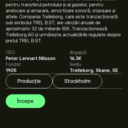
pentru transferul petrolului și al gazelor, pentru
andocare și amarare, amortizare sonoră, etanșare și
altele. Compania Trelleborg, care este tranzacționată
sub simbolul TREL B.ST, are vânzări anuale de
aproximativ 32 de miliarde SEK. Tranzacționează
Prețul actual al acțiunilor TREL-B.ST este 441.00‎kr‎.
Trelleborg AG și urmărește actualizările regulate despre
prețul TREL B.ST.
Prețul țintă mediu pentru acțiunile Trelleborg AB ser. B
CEO
Angajați
este 441.00‎kr‎.
Creează-ți un cont
pe eToro pentru
Peter Lennart Nilsson
16.3K
previziunile analiștilor și ținte de preț.
Fondat
Sediu
1905
Trelleborg, Skane, SE
Analiștii oferă previziuni pentru acțiunile Trelleborg AB
Producție
Stockholm
ser. B bazate pe tendințele pieței, rapoarte financiare și
creșterea estimată. Verifică cele mai recente previziuni
pentru mișcările viitoare de preț.
Începe
Capitalizarea de piață a Trelleborg AB ser. B este de
98.3B‎kr‎