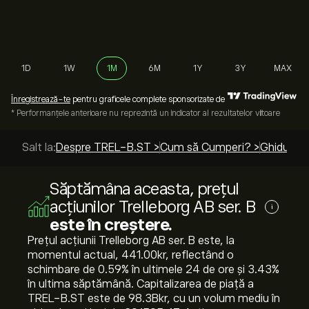
1D
1W
1M
6M
1Y
3Y
MAX
Înregistrează-te
pentru graficele complete sponsorizate de
* Performanțele anterioare nu reprezintă un indicator al rezultatelor viitoare
Salt la:
Despre TREL-B.ST >
Cum să Cumperi? >
Ghiduri d
Săptămâna aceasta, prețul
acțiunilor Trelleborg AB ser. B
i
este în creștere.
Prețul acțiunii Trelleborg AB ser. B este, la
momentul actual, 441.00‎kr‎, reflectând o
schimbare de ‎0.59‎% în ultimele 24 de ore și ‎3.43‎%
în ultima săptămână. Capitalizarea de piață a
TREL-B.ST este de 98.3B‎kr‎, cu un volum mediu în