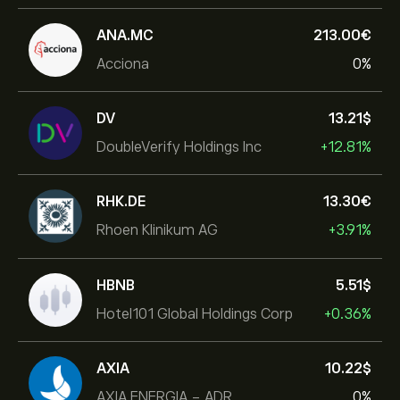
ANA.MC
213.00‎€‎
Acciona
0%
DV
13.21‎$‎
DoubleVerify Holdings Inc
+12.81%
RHK.DE
13.30‎€‎
Rhoen Klinikum AG
+3.91%
HBNB
5.51‎$‎
Hotel101 Global Holdings Corp
+0.36%
AXIA
10.22‎$‎
AXIA ENERGIA - ADR
0%