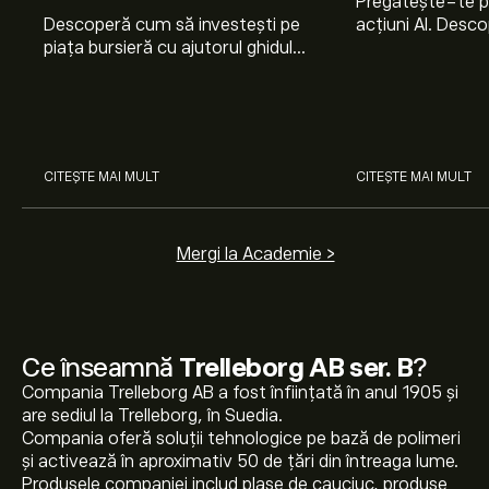
Pregătește-te 
Descoperă cum să investești pe
acțiuni AI. Desco
piața bursieră cu ajutorul ghidului
Nvidia, Broadco
nostru pentru începători. Înțelege
Arista Networks
cum funcționează piețele și
prin analiza exper
învață cum să faci prima
investiție.
CITEȘTE MAI MULT
CITEȘTE MAI MULT
Mergi la Academie >
Ce înseamnă
Trelleborg AB ser. B
?
Compania Trelleborg AB a fost înființată în anul 1905 și
are sediul la Trelleborg, în Suedia.
Compania oferă soluții tehnologice pe bază de polimeri
și activează în aproximativ 50 de țări din întreaga lume.
Produsele companiei includ plase de cauciuc, produse