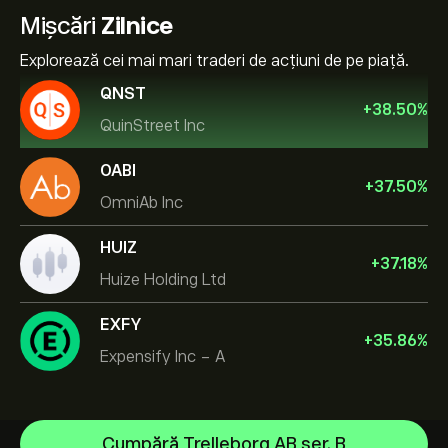
Mișcări
Zilnice
Explorează cei mai mari traderi de acțiuni de pe piață.
QNST
+
38.50
%
QuinStreet Inc
OABI
+
37.50
%
OmniAb Inc
HUIZ
+
37.18
%
Huize Holding Ltd
EXFY
+
35.86
%
Expensify Inc - A
NVIDIA Corporation
Cumpără Trelleborg AB ser. B