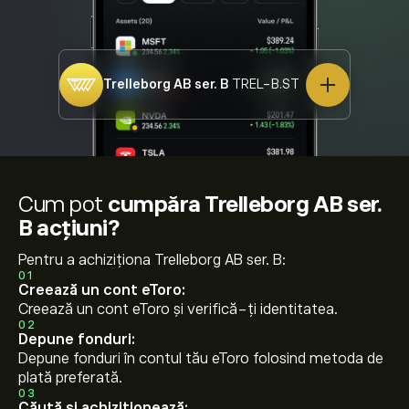
Trelleborg AB ser. B
TREL-B.ST
Cum pot
cumpăra Trelleborg AB ser.
B acțiuni?
Pentru a achiziționa Trelleborg AB ser. B:
01
Creează un cont eToro:
Creează un cont eToro și verifică-ți identitatea.
02
Depune fonduri:
Depune fonduri în contul tău eToro folosind metoda de
plată preferată.
03
Căută și achiziționează: