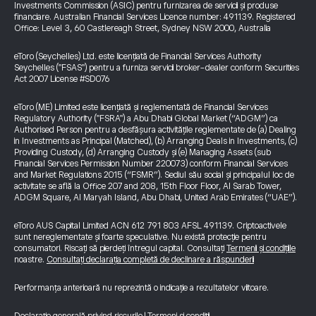
Investments Commission (ASIC) pentru furnizarea de servicii și produse
financiare. Australian Financial Services Licence number: 491139. Registered
Office: Level 3, 60 Castlereagh Street, Sydney NSW 2000, Australia
eToro (Seychelles) Ltd. este licențiată de Financial Services Authority
Seychelles ("FSAS") pentru a furniza servicii broker-dealer conform Securities
Act 2007 License #SD076
eToro (ME) Limited este licențiată și reglementată de Financial Services
Regulatory Authority ("FSRA") a Abu Dhabi Global Market (“ADGM”) ca
Authorised Person pentru a desfășura activitățile reglementate de (a) Dealing
in Investments as Principal (Matched), (b) Arranging Deals in Investments, (c)
Providing Custody, (d) Arranging Custody și (e) Managing Assets (sub
Financial Services Permission Number 220073) conform Financial Services
and Market Regulations 2015 (“FSMR”). Sediul său social și principalul loc de
activitate se află la Office 207 and 208, 15th Floor Floor, Al Sarab Tower,
ADGM Square, Al Maryah Island, Abu Dhabi, United Arab Emirates (“UAE”).
eToro AUS Capital Limited ACN 612 791 803 AFSL 491139. Criptoactivele
sunt nereglementate și foarte speculative. Nu există protecție pentru
consumatori. Riscați să pierdeți întregul capital. Consultați
Termenii și condițiile
noastre.
Consultați declarația completă de declinare a răspunderii
Performanța anterioară nu reprezintă o indicație a rezultatelor viitoare.