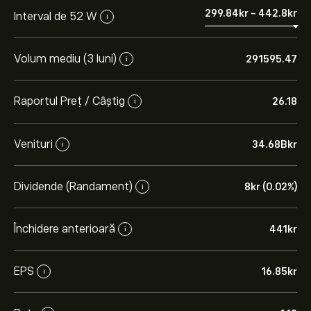
299.84‎kr‎
-
442.8‎kr‎
Interval de 52 W
i
Volum mediu (3 luni)
291595.47
i
Raportul Preț / Câștig
26.18
i
Venituri
34.68B‎kr‎
i
Dividende (Randament)
8‎kr‎ (0.02%)
i
Închidere anterioară
441‎kr‎
i
EPS
16.85‎kr‎
i