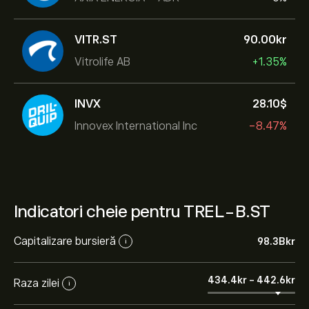
VITR.ST
90.00‎kr‎
Vitrolife AB
+1.35%
INVX
28.10‎$‎
Innovex International Inc
-8.47%
Indicatori cheie pentru TREL-B.ST
Capitalizare bursieră
98.3B‎kr‎
i
434.4‎kr‎
-
442.6‎kr‎
Raza zilei
i