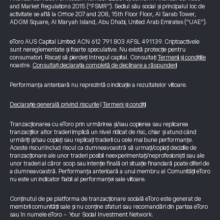
and Market Regulations 2015 (“FSMR”). Sediul său social și principalul loc de
activitate se află la Office 207 and 208, 15th Floor Floor, Al Sarab Tower,
ADGM Square, Al Maryah Island, Abu Dhabi, United Arab Emirates (“UAE”).
eToro AUS Capital Limited ACN 612 791 803 AFSL 491139. Criptoactivele
sunt nereglementate și foarte speculative. Nu există protecție pentru
consumatori. Riscați să pierdeți întregul capital. Consultați
Termenii și condițiile
noastre.
Consultați declarația completă de declinare a răspunderii
Performanța anterioară nu reprezintă o indicație a rezultatelor viitoare.
Declarație generală privind riscurile
|
Termeni și condiții
Tranzacționarea cu eToro prin urmărirea și/sau copierea sau replicarea
tranzacțiilor altor traderi implică un nivel ridicat de risc, chiar și atunci când
urmăriți și/sau copiați sau replicați traderii cu cele mai bune performanțe.
Aceste riscuri includ riscul ca dumneavoastră să urmați/copiați deciziile de
tranzacționare ale unor traderi posibil neexperimentați/neprofesioniști sau ale
unor traderi al căror scop sau intenție finală ori situație financiară poate diferi de
a dumneavoastră. Performanța anterioară a unui membru al Comunității eToro
nu este un indicator fiabil al performanței sale viitoare.
Conținutul de pe platforma de tranzacționare socială eToro este generat de
membrii comunității sale și nu conține sfaturi sau recomandări din partea eToro
sau în numele eToro - Your Social Investment Network.