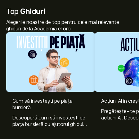
Top
Ghiduri
Alegerile noastre de top pentru cele mai relevante
ghiduri de la Academia eToro
Cum să investești pe piața
Acțiuni AI în cre
bursieră
Pregătește-te 
Descoperă cum să investești pe
acțiuni AI. Desco
piața bursieră cu ajutorul ghidului
Nvidia, Broadco
nostru pentru începători. Înțelege
Arista Networks
cum funcționează piețele și
prin analiza exper