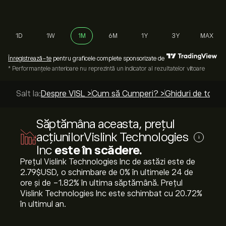
1D
1W
1M
6M
1Y
3Y
MAX
Înregistrează-te
pentru graficele complete sponsorizate de
* Performanțele anterioare nu reprezintă un indicator al rezultatelor viitoare
Salt la:
Despre VISL >
Cum să Cumperi? >
Ghiduri de top >
Săptămâna aceasta, prețul
acțiunilorVislink Technologies
i
Inc
este în scădere.
Prețul Vislink Technologies Inc de astăzi este de
2.79‎$‎USD, o schimbare de ‎0‎% în ultimele 24 de
ore și de ‎-1.82‎% în ultima săptămână. Prețul
Vislink Technologies Inc este schimbat cu ‎20.72‎%
în ultimul an.