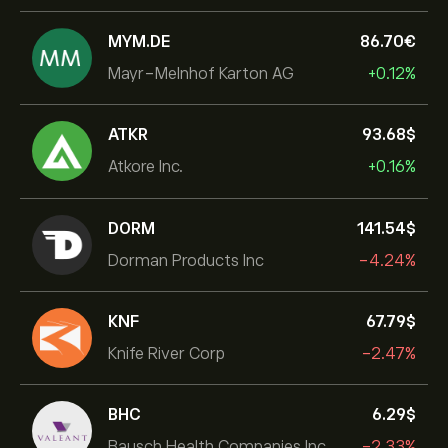
MYM.DE
86.70‎€‎
Mayr-Melnhof Karton AG
+0.12%
ATKR
93.68‎$‎
Atkore Inc.
+0.16%
DORM
141.54‎$‎
Dorman Products Inc
-4.24%
KNF
67.79‎$‎
Knife River Corp
-2.47%
BHC
6.29‎$‎
Bausch Health Companies Inc
-2.33%