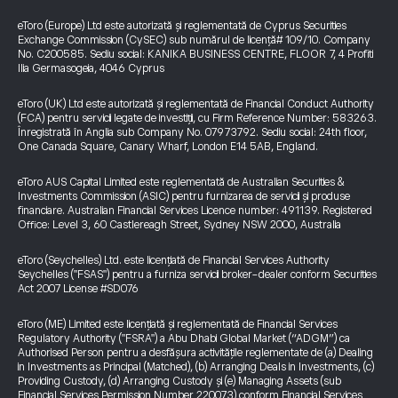
eToro (Europe) Ltd este autorizată și reglementată de Cyprus Securities
Exchange Commission (CySEC) sub numărul de licență# 109/10. Company
No. C200585. Sediu social: KANIKA BUSINESS CENTRE, FLOOR 7, 4 Profiti
Ilia Germasogeia, 4046 Cyprus
eToro (UK) Ltd este autorizată și reglementată de Financial Conduct Authority
(FCA) pentru servicii legate de investiții, cu Firm Reference Number: 583263.
Înregistrată în Anglia sub Company No. 07973792. Sediu social: 24th floor,
One Canada Square, Canary Wharf, London E14 5AB, England.
eToro AUS Capital Limited este reglementată de Australian Securities &
Investments Commission (ASIC) pentru furnizarea de servicii și produse
financiare. Australian Financial Services Licence number: 491139. Registered
Office: Level 3, 60 Castlereagh Street, Sydney NSW 2000, Australia
eToro (Seychelles) Ltd. este licențiată de Financial Services Authority
Seychelles ("FSAS") pentru a furniza servicii broker-dealer conform Securities
Act 2007 License #SD076
eToro (ME) Limited este licențiată și reglementată de Financial Services
Regulatory Authority ("FSRA") a Abu Dhabi Global Market (“ADGM”) ca
Authorised Person pentru a desfășura activitățile reglementate de (a) Dealing
in Investments as Principal (Matched), (b) Arranging Deals in Investments, (c)
Providing Custody, (d) Arranging Custody și (e) Managing Assets (sub
Financial Services Permission Number 220073) conform Financial Services