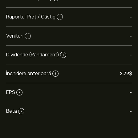
Raportul Preț / Câștig
-
i
Venituri
-
i
Dividende (Randament)
-
i
Închidere anterioară
2.79‎$‎
i
EPS
-
i
Beta
-
i