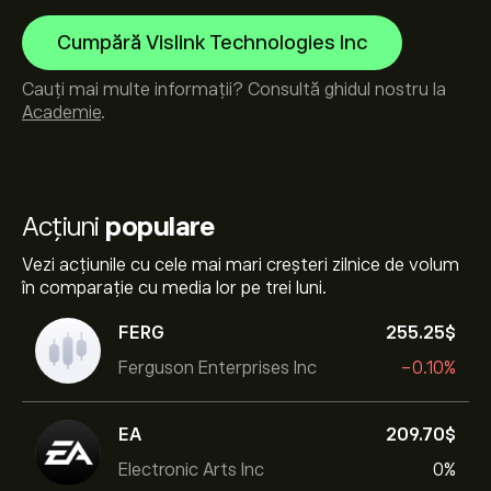
Cumpără Vislink Technologies Inc
Cauți mai multe informații? Consultă ghidul nostru la
Academie
.
Acțiuni
populare
Vezi acțiunile cu cele mai mari creșteri zilnice de volum
în comparație cu media lor pe trei luni.
FERG
255.25‎$‎
Ferguson Enterprises Inc
-0.10%
EA
209.70‎$‎
Electronic Arts Inc
0%