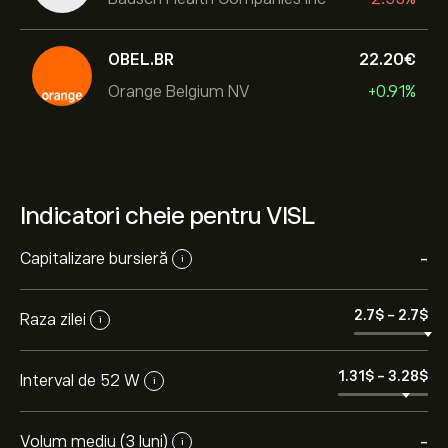
OBEL.BR
22.20‎€‎
Orange Belgium NV
+0.91%
Indicatori cheie pentru VISL
Capitalizare bursieră
-
i
2.7‎$‎
-
2.7‎$‎
Raza zilei
i
1.31‎$‎
-
3.28‎$‎
Interval de 52 W
i
Volum mediu (3 luni)
-
i