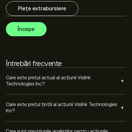
Piețe extrabursiere
Analiștii oferă previziuni pentru acțiunile Vislink
Technologies Inc bazate pe tendințele pieței, rapoarte
financiare și creșterea estimată. Verifică cele mai
Începe
recente previziuni pentru mișcările viitoare de preț.
Capitalizarea de piață a Vislink Technologies Inc este de
(Datele nu sunt disponibile acum)
Întrebări frecvente
Care este prețul actual al acțiunii Vislink
+
Technologies Inc?
Care este prețul țintă al acțiunii Vislink Technologies
+
Inc?
Care sunt previziunile analiștilor pentru acțiunile