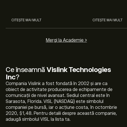
învață cum să faci prima
investiție.
CITEȘTE MAI MULT
CITEȘTE MAI MULT
Mergi la Academie >
Ce înseamnă
Vislink Technologies
Inc
?
Compania Vislink a fost fondată în 2002 și are ca
Prețul actual al acțiunilor VISL este 2.79‎$‎.
obiect de activitate producerea de echipamente de
comunicații de nivel avansat. Sediul central este în
Sarasota, Florida. VISL (NASDAQ) este simbolul
companiei pe bursă, iar o acțiune costa, în octombrie
Prețul țintă mediu pentru acțiunile Vislink Technologies
2020, $1,48. Pentru detalii despre această companie,
Inc este 2.79‎$‎.
Creează-ți un cont
pe eToro pentru
adaugă simbolul VISL la lista ta.
previziunile analiștilor și ținte de preț.