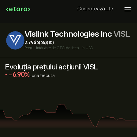
Conectează-te
Vislink Technologies Inc
VISL
2.79‎$‎
0
(0%)
(1D)
Prețuri întârziate de
OTC Markets
•
în USD
Evoluția prețului acțiunii VISL
‎-6.90‎
Luna trecuta