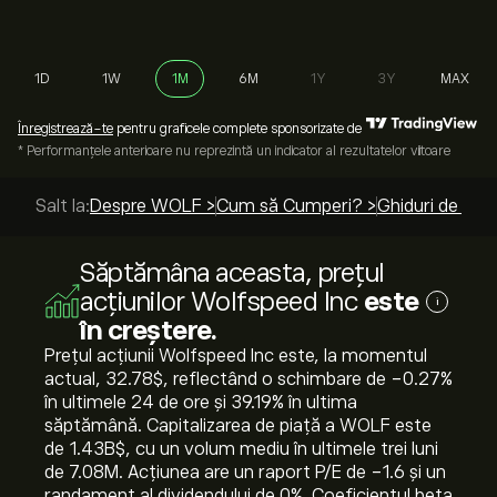
1D
1W
1M
6M
1Y
3Y
MAX
Înregistrează-te
pentru graficele complete sponsorizate de
* Performanțele anterioare nu reprezintă un indicator al rezultatelor viitoare
Salt la:
Despre WOLF >
Cum să Cumperi? >
Ghiduri de top 
Săptămâna aceasta, prețul
acțiunilor Wolfspeed Inc
este
i
în creștere.
Prețul acțiunii Wolfspeed Inc este, la momentul
actual, 32.78‎$‎, reflectând o schimbare de ‎-0.27‎%
în ultimele 24 de ore și ‎39.19‎% în ultima
săptămână. Capitalizarea de piață a WOLF este
de 1.43B‎$‎, cu un volum mediu în ultimele trei luni
de 7.08M. Acțiunea are un raport P/E de -1.6 și un
randament al dividendului de 0%. Coeficientul beta