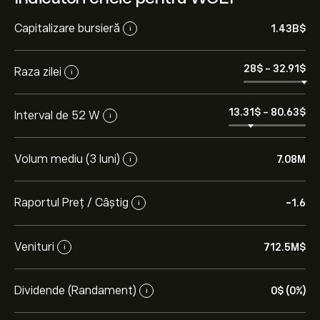
Capitalizare bursieră
1.43B‎$‎
i
28‎$‎
-
32.91‎$‎
Raza zilei
i
13.31‎$‎
-
80.63‎$‎
Interval de 52 W
i
Volum mediu (3 luni)
7.08M
i
Raportul Preț / Câștig
-1.6
i
Venituri
712.5M‎$‎
i
Dividende (Randament)
0‎$‎ (0%)
i