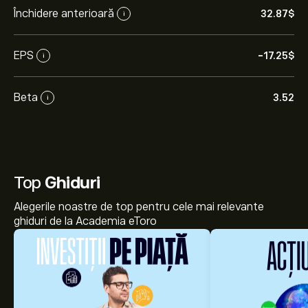
Închidere anterioară
32.87‎$‎
i
EPS
-17.25‎$‎
i
Beta
3.52
i
Top
Ghiduri
Alegerile noastre de top pentru cele mai relevante
ghiduri de la Academia eToro