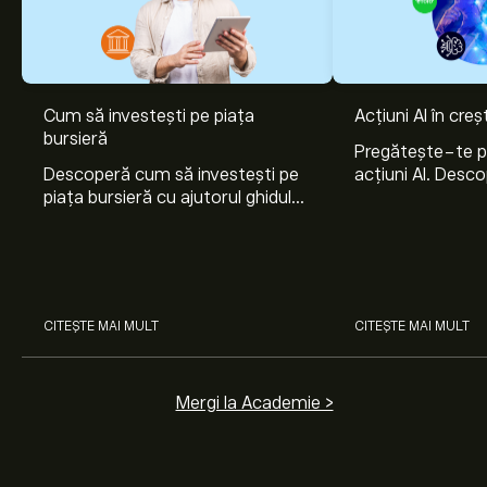
Cum să investești pe piața
Acțiuni AI în cre
bursieră
Pregătește-te 
Descoperă cum să investești pe
acțiuni AI. Desco
piața bursieră cu ajutorul ghidului
Nvidia, Broadco
nostru pentru începători. Înțelege
Arista Networks
cum funcționează piețele și
prin analiza exper
învață cum să faci prima
investiție.
CITEȘTE MAI MULT
CITEȘTE MAI MULT
Mergi la Academie >