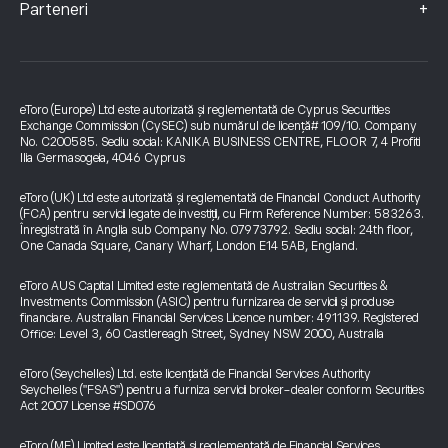
+
Parteneri
eToro (Europe) Ltd este autorizată și reglementată de Cyprus Securities
Exchange Commission (CySEC) sub numărul de licență# 109/10. Company
No. C200585. Sediu social: KANIKA BUSINESS CENTRE, FLOOR 7, 4 Profiti
Ilia Germasogeia, 4046 Cyprus
eToro (UK) Ltd este autorizată și reglementată de Financial Conduct Authority
(FCA) pentru servicii legate de investiții, cu Firm Reference Number: 583263.
Înregistrată în Anglia sub Company No. 07973792. Sediu social: 24th floor,
One Canada Square, Canary Wharf, London E14 5AB, England.
eToro AUS Capital Limited este reglementată de Australian Securities &
Investments Commission (ASIC) pentru furnizarea de servicii și produse
financiare. Australian Financial Services Licence number: 491139. Registered
Office: Level 3, 60 Castlereagh Street, Sydney NSW 2000, Australia
eToro (Seychelles) Ltd. este licențiată de Financial Services Authority
Seychelles ("FSAS") pentru a furniza servicii broker-dealer conform Securities
Act 2007 License #SD076
eToro (ME) Limited este licențiată și reglementată de Financial Services