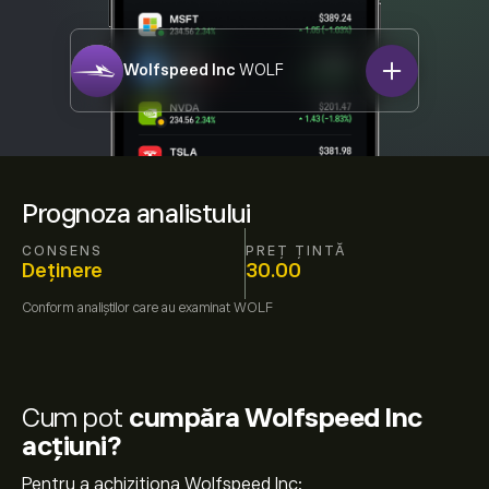
Wolfspeed Inc
WOLF
Prognoza analistului
CONSENS
PREȚ ȚINTĂ
Deținere
30.00
Conform
analiștilor care au examinat
WOLF
Cum pot
cumpăra Wolfspeed Inc
acțiuni?
Pentru a achiziționa Wolfspeed Inc: