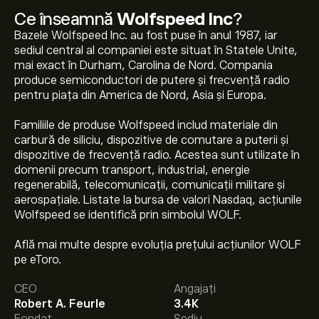
Ce înseamnă
Wolfspeed Inc
?
Bazele Wolfspeed Inc. au fost puse în anul 1987, iar
sediul central al companiei este situat în Statele Unite,
mai exact în Durham, Carolina de Nord. Compania
produce semiconductori de putere și frecvență radio
pentru piața din America de Nord, Asia și Europa.
Familiile de produse Wolfspeed includ materiale din
carbură de siliciu, dispozitive de comutare a puterii și
dispozitive de frecvență radio. Acestea sunt utilizate în
domenii precum transport, industrial, energie
regenerabilă, telecomunicații, comunicații militare și
aerospațiale. Listate la bursa de valori Nasdaq, acțiunile
Wolfspeed se identifică prin simbolul WOLF.
Prețul actual al acțiunilor WOLF este 32.78‎$‎.
Află mai multe despre evoluția prețului acțiunilor WOLF
pe eToro.
CEO
Angajați
Prețul țintă mediu pentru acțiunile Wolfspeed Inc este
Robert A. Feurle
3.4K
32.78‎$‎.
Creează-ți un cont
pe eToro pentru previziunile