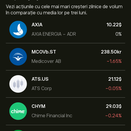
Vezi acțiunile cu cele mai mari creșteri zilnice de volum
în comparație cu media lor pe trei luni.
AXIA
10.22‎$‎
AXIA ENERGIA - ADR
0%
MCOVb.ST
238.50‎kr‎
Medicover AB
-1.65%
ATS.US
21.12‎$‎
ATS Corp
-0.05%
CHYM
29.03‎$‎
Chime Financial Inc
-0.24%