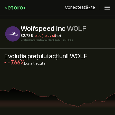
Conectează-te
Wolfspeed Inc
WOLF
32.78‎$‎
-0.09
(-0.27%)
(1D)
Prețuri întârziate de
NASDAQ
•
în USD
Evoluția prețului acțiunii WOLF
‎-7.66‎
Luna trecuta