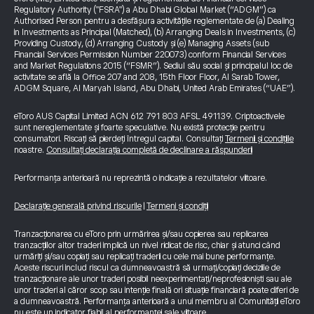
Regulatory Authority ("FSRA") a Abu Dhabi Global Market (“ADGM”) ca
Authorised Person pentru a desfășura activitățile reglementate de (a) Dealing
in Investments as Principal (Matched), (b) Arranging Deals in Investments, (c)
Providing Custody, (d) Arranging Custody și (e) Managing Assets (sub
Financial Services Permission Number 220073) conform Financial Services
and Market Regulations 2015 (“FSMR”). Sediul său social și principalul loc de
activitate se află la Office 207 and 208, 15th Floor Floor, Al Sarab Tower,
ADGM Square, Al Maryah Island, Abu Dhabi, United Arab Emirates (“UAE”).
eToro AUS Capital Limited ACN 612 791 803 AFSL 491139. Criptoactivele
sunt nereglementate și foarte speculative. Nu există protecție pentru
consumatori. Riscați să pierdeți întregul capital. Consultați
Termenii și condițiile
noastre.
Consultați declarația completă de declinare a răspunderii
Performanța anterioară nu reprezintă o indicație a rezultatelor viitoare.
Declarație generală privind riscurile
|
Termeni și condiții
Tranzacționarea cu eToro prin urmărirea și/sau copierea sau replicarea
tranzacțiilor altor traderi implică un nivel ridicat de risc, chiar și atunci când
urmăriți și/sau copiați sau replicați traderii cu cele mai bune performanțe.
Aceste riscuri includ riscul ca dumneavoastră să urmați/copiați deciziile de
tranzacționare ale unor traderi posibil neexperimentați/neprofesioniști sau ale
unor traderi al căror scop sau intenție finală ori situație financiară poate diferi de
a dumneavoastră. Performanța anterioară a unui membru al Comunității eToro
nu este un indicator fiabil al performanței sale viitoare.