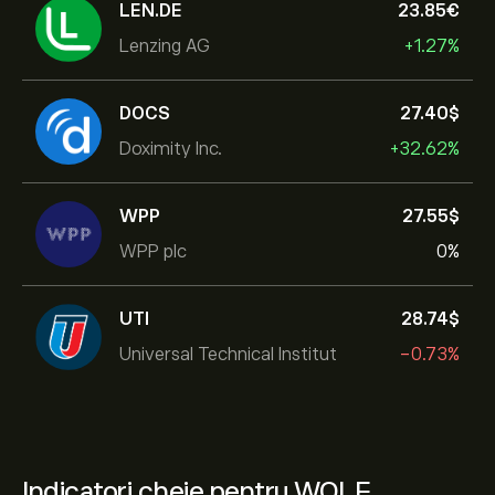
LEN.DE
23.85‎€‎
Lenzing AG
+1.27%
DOCS
27.40‎$‎
Doximity Inc.
+32.62%
WPP
27.55‎$‎
WPP plc
0%
UTI
28.74‎$‎
Universal Technical Institut
-0.73%
Indicatori cheie pentru WOLF