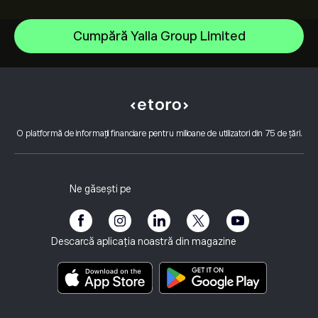
NVIDIA Corporation
Cumpără Yalla Group Limited
Amazon.com Inc
Centrul de asistență
Microsoft
Cum să Depui
Cum funcționează CopyTrading
Apple
Cum să Retragi
Tranzacționare Responsabilă
Meta Platforms Inc
De ce să alegi eToro
Deschide un cont
Ce este Levierul și Marja
Micron Technology, Inc.
O platformă de informații financiare pentru milioane de utilizatori din 75 de țări.
Recenzii eToro
Cum să-ți verifici contul
Politica privind cookie-urile
Cumpărarea și Vânzarea Explicate
Cariere
Serviciul Clienți
Politică de confidențialitate
Raportul fiscal
Invită un Prieten
Birourile noastre
Vulnerabilitatea Clientului
Reglementare
Ne găsești pe
eToro Academie
Programul de Afiliere
Accesibilitate
Informare privind riscurile
eToro Club
Imprint
Termene și condiții
Asigurari de Investiții
Descarcă aplicația noastră din magazine
Documente cu informații cheie
Smart Portfolios
Date Despre Reclamații (clienți FCA)