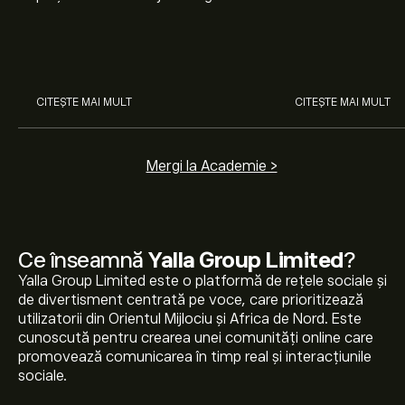
nostru pentru începători. Înțelege
Arista Networks
cum funcționează piețele și
prin analiza exper
învață cum să faci prima
investiție.
CITEȘTE MAI MULT
CITEȘTE MAI MULT
Mergi la Academie >
Ce înseamnă
Yalla Group Limited
?
Yalla Group Limited este o platformă de rețele sociale și
de divertisment centrată pe voce, care prioritizează
utilizatorii din Orientul Mijlociu și Africa de Nord. Este
cunoscută pentru crearea unei comunități online care
promovează comunicarea în timp real și interacțiunile
sociale.