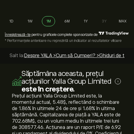
1D
1W
1M
6M
1Y
3Y
MAX
Înregistrează-te
pentru graficele complete sponsorizate de
* Performanțele anterioare nu reprezintă un indicator al rezultatelor viitoare
Salt la:
Despre YALA >
Cum să Cumperi? >
Ghiduri de top >
Săptămâna aceasta, prețul
acțiunilor Yalla Group Limited
i
este în creștere.
Prețul acțiunii Yalla Group Limited este, la
momentul actual, 5.48‎$‎, reflectând o schimbare
de ‎1.86‎% în ultimele 24 de ore și ‎1.68‎% în ultima
săptămână. Capitalizarea de piață a YALA este de
702.68M‎$‎, cu un volum mediu în ultimele trei luni
de 308577.46. Acțiunea are un raport P/E de 6.92
și un randament al dividendului de 0%. Coeficientul