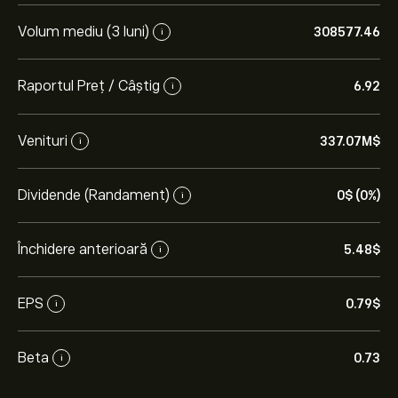
Volum mediu (3 luni)
308577.46
i
Raportul Preț / Câștig
6.92
i
Venituri
337.07M‎$‎
i
Dividende (Randament)
0‎$‎ (0%)
i
Închidere anterioară
5.48‎$‎
i
EPS
0.79‎$‎
i
Beta
0.73
i