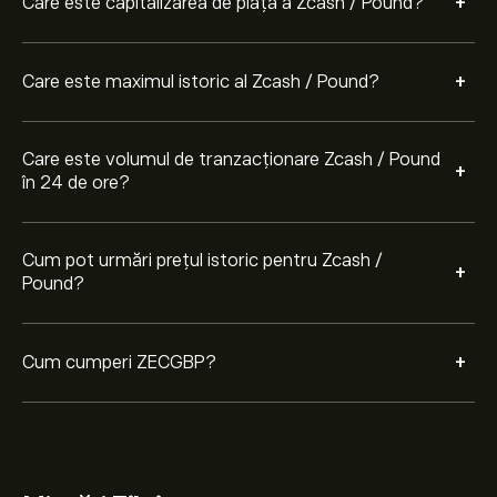
+
Care este capitalizarea de piață a Zcash / Pound?
cumpăra ZECGBP la un anumit preț în viitor.
+
Care este maximul istoric al Zcash / Pound?
Care este volumul de tranzacționare Zcash / Pound
+
în 24 de ore?
Cum pot urmări prețul istoric pentru Zcash /
+
Pound?
+
Cum cumperi ZECGBP?