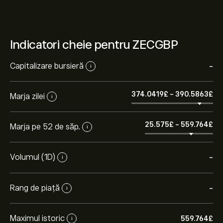
Indicatori cheie pentru ZECGBP
Capitalizare bursieră
-
i
374.0419‎£‎
-
390.5863‎£‎
Marja zilei
i
25.575‎£‎
-
559.764‎£‎
Marja pe 52 de săp.
i
Volumul (1D)
-
i
Rang de piață
-
i
Maximul istoric
559.764‎£‎
i