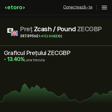
Conectează-te
Preț
Zcash / Pound
ZECGBP
387.8956‎£‎
9.47
(2.50%)
(1D)
Graficul Prețului ZECGBP
‎13.40‎
Luna trecuta