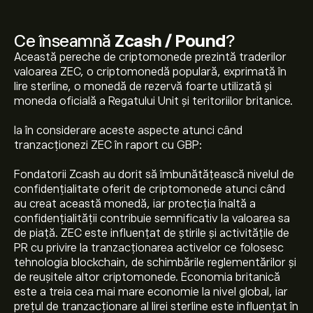
Ce înseamnă
Zcash / Pound
?
Această pereche de criptomonede prezintă traderilor
valoarea ZEC, o criptomonedă populară, exprimată în
lire sterline, o monedă de rezervă foarte utilizată și
moneda oficială a Regatului Unit și teritoriilor britanice.
Ia în considerare aceste aspecte atunci când
tranzacționezi ZEC în raport cu GBP:
Fondatorii Zcash au dorit să îmbunătățească nivelul de
confidențialitate oferit de criptomonede atunci când
au creat această monedă, iar protecția înaltă a
confidențialității contribuie semnificativ la valoarea sa
de piață. ZEC este influențat de știrile și activitățile de
PR cu privire la tranzacționarea activelor ce folosesc
tehnologia blockchain, de schimbările reglementărilor și
de reușitele altor criptomonede. Economia britanică
Prețul actual pentru ZECGBP este de 387.8956‎£‎
este a treia cea mai mare economie la nivel global, iar
prețul de tranzacționare al lirei sterline este influențat în