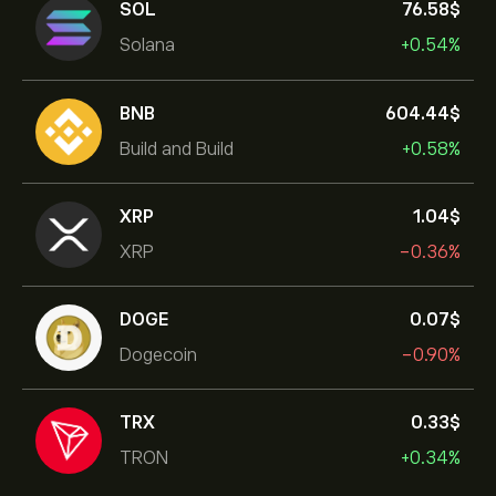
SOL
76.58‎$‎
Solana
+0.54%
BNB
604.44‎$‎
Build and Build
+0.58%
XRP
1.04‎$‎
XRP
-0.36%
DOGE
0.07‎$‎
Dogecoin
-0.90%
TRX
0.33‎$‎
TRON
+0.34%