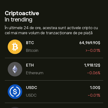
Criptoactive
în trending
În ultimele 24 de ore, acestea sunt activele cripto cu
cel mai mare volum de tranzacționare de pe piață
BTC
64,969.90‎$‎
Bitcoin
‎>-‎0.01%
ETH
1,918.12‎$‎
Ethereum
-0.06%
USDC
1.00‎$‎
USDC
-0.01%