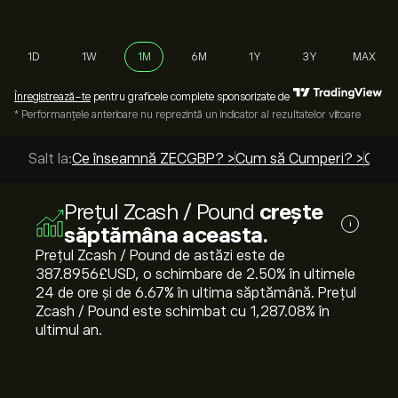
1D
1W
1M
6M
1Y
3Y
MAX
Înregistrează-te
pentru graficele complete sponsorizate de
* Performanțele anterioare nu reprezintă un indicator al rezultatelor viitoare
Salt la:
Ce înseamnă ZECGBP? >
Cum să Cumperi? >
Ghidu
Prețul Zcash / Pound
crește
i
săptămâna aceasta.
Prețul Zcash / Pound de astăzi este de
387.8956‎£‎USD, o schimbare de ‎2.50‎% în ultimele
24 de ore și de ‎6.67‎% în ultima săptămână. Prețul
Zcash / Pound este schimbat cu ‎1,287.08‎% în
ultimul an.