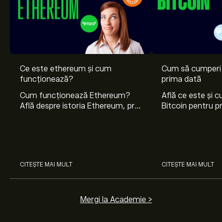
Ce este ethereum și cum
Cum să cumperi 
funcționează?
prima dată
Cum funcționează Ethereum?
Află ce este și 
Află despre istoria Ethereum, prin
Bitcoin pentru p
ce se remarcă și cum se
cum să-ți păstrez
diferențiază de Bitcoin și de alte
siguranță și unde
criptomonede.
informații despre
CITEȘTE MAI MULT
CITEȘTE MAI MULT
Mergi la Academie >