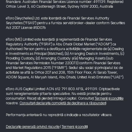
financiare. Australian Financial Services Licence number: 491139. Registered
Office: Level 3, 60 Castlereagh Street, Sydney NSW 2000, Australia
eToro (Seychelles) Ltd. este licențiată de Financial Services Authority
Seychelles ("FSAS") pentru a furniza servicii broker-dealer conform Securities
Act 2007 License #SD076
eToro (ME) Limited este licențiată și reglementată de Financial Services
Regulatory Authority ("FSRA") a Abu Dhabi Global Market (“ADGM”) ca
Authorised Person pentru a desfășura activitățile reglementate de (a) Dealing
in Investments as Principal (Matched), (b) Arranging Deals in Investments, (c)
Providing Custody, (d) Arranging Custody și (e) Managing Assets (sub
Financial Services Permission Number 220073) conform Financial Services
and Market Regulations 2015 (“FSMR”). Sediul său social și principalul loc de
activitate se află la Office 207 and 208, 15th Floor Floor, Al Sarab Tower,
ADGM Square, Al Maryah Island, Abu Dhabi, United Arab Emirates (“UAE”).
eToro AUS Capital Limited ACN 612 791 803 AFSL 491139. Criptoactivele
sunt nereglementate și foarte speculative. Nu există protecție pentru
consumatori. Riscați să pierdeți întregul capital. Consultați
Termenii și condițiile
noastre.
Consultați declarația completă de declinare a răspunderii
Performanța anterioară nu reprezintă o indicație a rezultatelor viitoare.
Declarație generală privind riscurile
|
Termeni și condiții