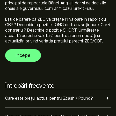
principal de rapoartele Băncii Angliei, dar și de deciziile
Capitalizarea de piață a Zcash / Pound este de (Datele
cheie ale guvernului, cum ar fi cazul Brexit-ului.
nu sunt disponibile acum)
Ești de părere că ZEC va crește în valoare în raport cu
Maximul istoric al Zcash / Pound este 559.7640‎£‎
GBP? Deschide o poziție LONG de tranzacționare. Crezi
contrariul? Deschide o poziție SHORT. Urmărește
această pereche valutară pentru a primi noutăți și
actualizări privind variația prețului perechii ZEC/GBP.
Zcash / Pound are un volum de tranzacționare 24 de
ore de (Datele nu sunt disponibile acum)
Începe
Selectează intervalul de timp „1D” sau „1W” pe graficul
eToro și micșorează pentru a vedea mișcările de preț
istorice pentru Zcash / Pound. Prețul pentru Zcash /
Întrebări frecvente
Pound a variat între 359.93‎£‎ în ultimul an.
Pentru a cumpăra ZECGBP, accesează pagina „Zcash /
Pound (ZECGBP)” pe pe site-ul web eToro. După ce ți-
+
Care este prețul actual pentru Zcash / Pound?
ai creat un cont și ai depus fondurile, apasă pe butonul
„Tranzacționează” și decide cât Zcash / Pound vrei să
cumperi. De asemenea, poți plasa un ordin care va