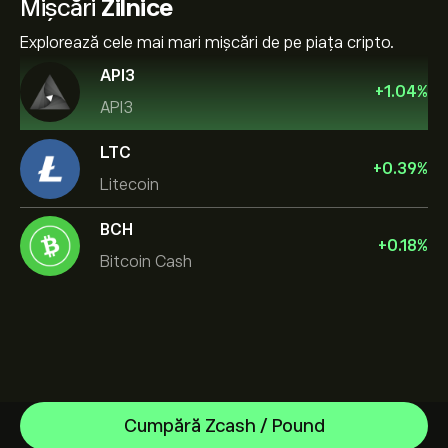
Mișcări
Zilnice
Explorează cele mai mari mișcări de pe piața cripto.
API3
+
1.04
%
API3
LTC
+
0.39
%
Litecoin
BCH
+
0.18
%
Bitcoin Cash
Bitcoin
Cumpără Zcash / Pound