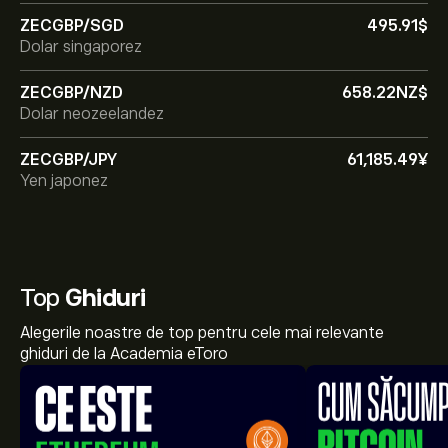
ZECGBP/SGD
495.91‎$‎
Dolar singaporez
ZECGBP/NZD
658.22‎NZ$‎
Dolar neozeelandez
ZECGBP/JPY
61,185.49‎¥‎
Yen japonez
Top
Ghiduri
Alegerile noastre de top pentru cele mai relevante
ghiduri de la Academia eToro