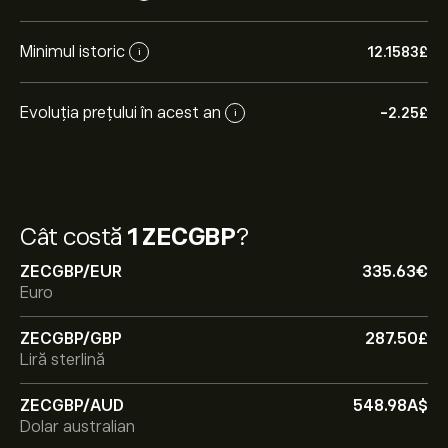
Minimul istoric
12.1583‎£‎
i
Evoluția prețului în acest an
-2.25‎£‎
i
Cât costă
1 ZECGBP
?
ZECGBP/EUR
335.63‎€‎
Euro
ZECGBP/GBP
287.50‎£‎
Liră sterlină
ZECGBP/AUD
548.98‎A$‎
Dolar australian