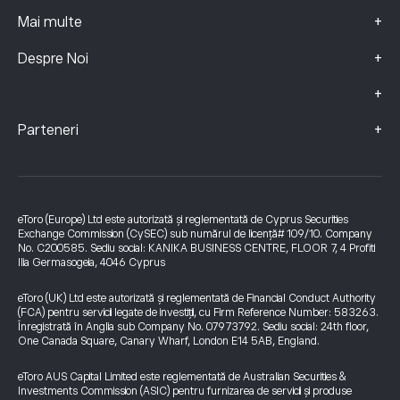
+
Mai multe
+
Despre Noi
+
+
Parteneri
eToro (Europe) Ltd este autorizată și reglementată de Cyprus Securities
Exchange Commission (CySEC) sub numărul de licență# 109/10. Company
No. C200585. Sediu social: KANIKA BUSINESS CENTRE, FLOOR 7, 4 Profiti
Ilia Germasogeia, 4046 Cyprus
eToro (UK) Ltd este autorizată și reglementată de Financial Conduct Authority
(FCA) pentru servicii legate de investiții, cu Firm Reference Number: 583263.
Înregistrată în Anglia sub Company No. 07973792. Sediu social: 24th floor,
One Canada Square, Canary Wharf, London E14 5AB, England.
eToro AUS Capital Limited este reglementată de Australian Securities &
Investments Commission (ASIC) pentru furnizarea de servicii și produse