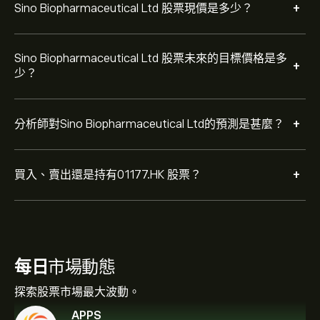
+
Sino Biopharmaceutical Ltd 股票現價是多少？
Sino Biopharmaceutical Ltd 股票未來的目標價格是多
+
少？
+
分析師對Sino Biopharmaceutical Ltd的預測是甚麼？
+
買入、賣出還是持有01177.HK 股票？
每日
市場動態
探索股票市場最大波動。
APPS