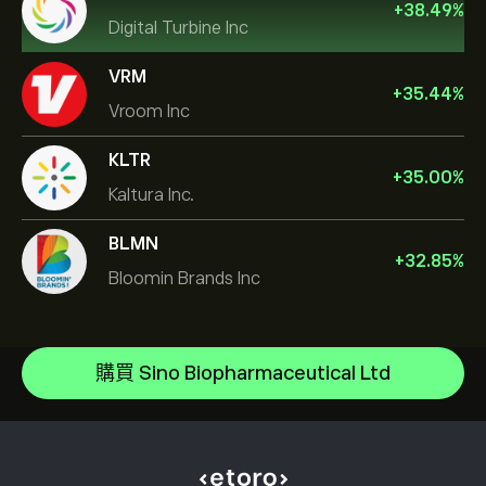
+
38.49
%
Digital Turbine Inc
VRM
+
35.44
%
Vroom Inc
KLTR
+
35.00
%
Kaltura Inc.
BLMN
+
32.85
%
Bloomin Brands Inc
NVIDIA Corporation
Amazon.com Inc
說明中心
Microsoft
如何存款
購買 Sino Biopharmaceutical Ltd
CopyTrading 如何運作
Apple
如何提款
負責任的交易
Meta Platforms Inc
為什麼選擇 eToro
開設帳戶
何謂槓桿與保證金
Advanced Micro Devices Inc
eToro 評論
如何驗證您的帳戶
Cookie 政策
買入與買出說明
職涯