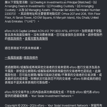
展以下受監管活動：(a) Dealing in Investments as Principal (Matched)，(b)
Arranging Deals in Investments，(c) Providing Custody，(d) Arranging
Custody，以及 (e) Managing Assets（Financial Services Permission Number
220073）。其註冊地址和主要營業地點位於 Office 207 and 208, 15th Floor
Floor, Al Sarab Tower, ADGM Square, Al Maryah Island, Abu Dhabi, United
Arab Emirates（“UAE”）。
eToro AUS Capital Limited ACN 612 791 803 AFSL 491139。加密資產不受監
管且具有高度投機性。沒有消費者保護。您可能會損失全部資本。請參閱我們
的
條款與條件
。
查看完整免責聲明
過往表現並不代表未來結果。
一般風險披露
|
條款與條件
透過跟隨和/或複製或再現其他交易者的交易來使用 eToro 進行交易涉及高水
平風險，即使是在跟隨和/或複製或再現表現最佳的交易者時也是如此。此類
風險包括：您可能在跟隨/複製可能缺乏經驗/不專業的交易者的交易決策，或
其最終目的或意圖、財務狀況可能與您不同的交易者。eToro 社群成員的過往
表現並不是其未來表現的可靠指標。
eToro 社交交易平台上的內容由其社群成員生成，不包含 eToro 或代表 eToro
提供的建議或推薦 - Your Social Investment Network。
Copyright © 2006-2026 eToro - Your Social Investment Network，保留所有