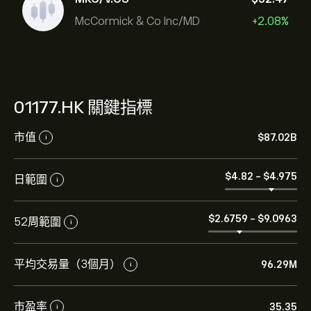
McCormick & Co Inc/MD
+2.08%
01177.HK 關鍵指標
市值
‎$‎87.02B
i
‎$‎4.82
-
‎$‎4.975
日範圍
i
‎$‎2.6759
-
‎$‎9.0963
52周範圍
i
平均交易量（3個月）
96.29M
i
市盈率
35.35
i