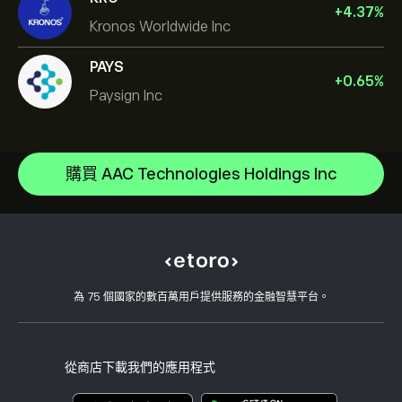
+
4.37
%
Kronos Worldwide Inc
PAYS
+
0.65
%
Paysign Inc
NVIDIA Corporation
Amazon.com Inc
說明中心
Microsoft
如何存款
購買 AAC Technologies Holdings Inc
CopyTrading 如何運作
Apple
如何提款
負責任的交易
Meta Platforms Inc
為什麼選擇 eToro
開設帳戶
何謂槓桿與保證金
Celestica Inc
eToro 評論
如何驗證您的帳戶
Cookie 政策
買入與買出說明
職涯
客戶服務
隱私權政策
稅務報告
邀請朋友
我們的辦事處
用戶端漏洞
為 75 個國家的數百萬用戶提供服務的金融智慧平台。
監管
學院
關聯計畫
可達性
風險揭露
eToro 俱樂部
版本說明
條款與條件
投資保險
從商店下載我們的應用程式
關鍵資訊文件
Smart Portfolios