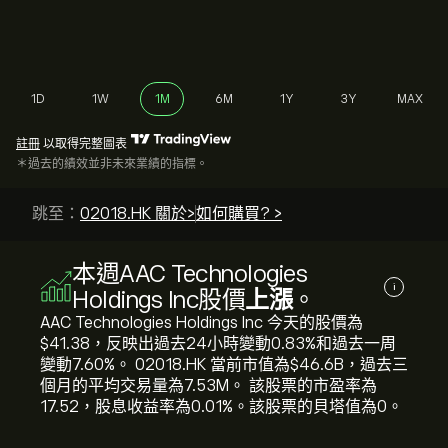
1D
1W
1M
6M
1Y
3Y
MAX
註冊
以取得完整圖表
＊過去的績效並非未來業績的指標。
跳至：
02018.HK 關於>
如何購買? >
本週AAC Technologies
i
Holdings Inc股價
上漲
。
AAC Technologies Holdings Inc 今天的股價為‎
$‎41.38，反映出過去24小時變動‎0.83‎%和過去一周
變動‎7.60‎%。 02018.HK 當前市值為‎$‎46.6B，過去三
個月的平均交易量為7.53M。 該股票的市盈率為
17.52，股息收益率為0.01%。該股票的貝塔值為0。