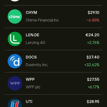
CHYM
‎$‎29.10
Chime Financial Inc
-6.88%
LEN.DE
‎€‎24.20
Lenzing AG
+2.76%
DOCS
‎$‎27.40
Doximity Inc.
+32.62%
WPP
‎$‎27.55
WPP plc
+6.17%
UTI
‎$‎28.95