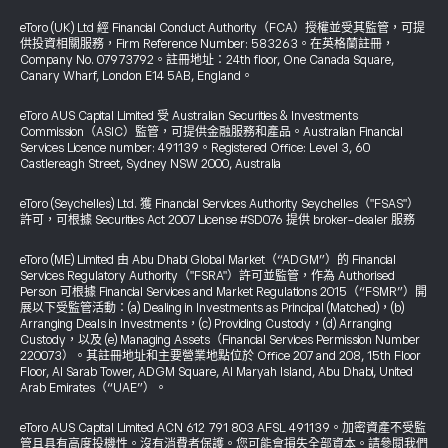
eToro (UK) Ltd 經 Financial Conduct Authority（FCA）授權並受其監管，可提
供投資相關服務，Firm Reference Number: 583263。在英格蘭註冊，
Company No. 07973792。註冊地址：24th floor, One Canada Square,
Canary Wharf, London E14 5AB, England。
eToro AUS Capital Limited 受 Australian Securities & Investments
Commission（ASIC）監管，可提供金融服務和產品。Australian Financial
Services Licence number: 491139。Registered Office: Level 3, 60
Castlereagh Street, Sydney NSW 2000, Australia
eToro (Seychelles) Ltd. 獲 Financial Services Authority Seychelles（"FSAS"）
許可，可根據 Securities Act 2007 License #SD076 提供 broker-dealer 服務
eToro (ME) Limited 由 Abu Dhabi Global Market（“ADGM”）的 Financial
Services Regulatory Authority（"FSRA"）許可並監管，作為 Authorised
Person 可根據 Financial Services and Market Regulations 2015（“FSMR”）開
展以下受監管活動：(a) Dealing in Investments as Principal (Matched)，(b)
Arranging Deals in Investments，(c) Providing Custody，(d) Arranging
Custody，以及 (e) Managing Assets（Financial Services Permission Number
220073）。其註冊地址和主要營業地點位於 Office 207 and 208, 15th Floor
Floor, Al Sarab Tower, ADGM Square, Al Maryah Island, Abu Dhabi, United
Arab Emirates（“UAE”）。
eToro AUS Capital Limited ACN 612 791 803 AFSL 491139。加密資產不受監
管且具有高度投機性。沒有消費者保護。您可能會損失全部資本。請參閱我們