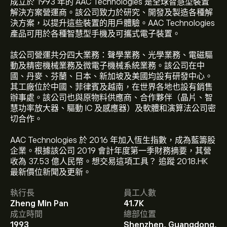
成立於 1993 年的 AAC Technologies 是全球智慧型裝置
解決方案營運商。該公司致力於研究、開發及製造各種解
決方案，以提升這些裝置的用戶體驗。AAC Technologies
產品可用於各種智慧型手機及可攜式電子裝置。
該公司營運共分四大業務：聲學業務、光學業務、電磁驅
動及精密機械業務及微電子機械系統業務。該公司在中
國、丹麥、芬蘭、日本、新加坡及美國均設有研發中心。
其工廠位於中國、菲律賓及越南，在世界各地也設有銷售
辦事處。該公司也與原物料供應商、合作夥伴（晶片、智
慧功率放大器、驅動 IC 及感應器）及軟體和演算法公司密
切合作。
AAC Technologies 於 2016 年加入恆生指數，成為藍籌股
企業。根據該公司 2019 會計年度第一季財務摘要，其營
02018.HK 現價為‎$‎41.38。
收為 37.53 億人民幣。想交易這項工具？ 追蹤 2018.HK
最新價位新聞及更新。
執行長
員工人數
AAC Technologies Holdings Inc 的平均目標價為
Zheng Min Pan
41.7K
‎$‎41.38。
註冊
eToro 以取得詳細的分析師預測及目標價
成立時間
總部位置
格。
1993
Shenzhen, Guangdong,