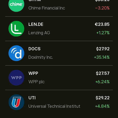
Chime Financial Inc
-3.20%
LEN.DE
‎€‎23.85
Lenzing AG
+1.27%
DOCS
‎$‎27.92
Doximity Inc.
+35.14%
WPP
‎$‎27.57
WPP plc
+6.24%
UTI
‎$‎29.22
Universal Technical Institut
+4.84%