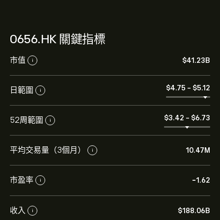
0656.HK 關鍵指標
市值
‎$‎41.23B
i
‎$‎4.75
-
‎$‎5.12
日範圍
i
‎$‎3.42
-
‎$‎6.73
52周範圍
i
平均交易量（3個月）
10.47M
i
市盈率
-1.62
i
收入
‎$‎188.06B
i