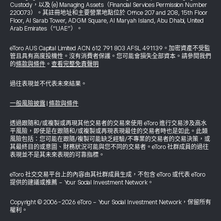
Custody，以及 (e) Managing Assets（Financial Services Permission Number
220073）。其註冊地址和主要營業地點位於 Office 207 and 208, 15th Floor
Floor, Al Sarab Tower, ADGM Square, Al Maryah Island, Abu Dhabi, United
Arab Emirates（“UAE”）。
eToro AUS Capital Limited ACN 612 791 803 AFSL 491139。加密資產不受監
管且具有高度投機性。沒有消費者保護。您可能會損失全部資本。請參閱我們
的
條款與條件
。
查看完整免責聲明
過往表現並不代表未來結果。
一般風險披露
|
條款與條件
透過跟隨和/或複製或再現其他交易者的交易來使用 eToro 進行交易涉及高水
平風險，即使是在跟隨和/或複製或再現表現最佳的交易者時也是如此。此類
風險包括：您可能在跟隨/複製可能缺乏經驗/不專業的交易者的交易決策，或
其最終目的或意圖、財務狀況可能與您不同的交易者。eToro 社群成員的過往
表現並不是其未來表現的可靠指標。
eToro 社交交易平台上的內容由其社群成員生成，不包含 eToro 或代表 eToro
提供的建議或推薦 - Your Social Investment Network。
Copyright © 2006-2026 eToro - Your Social Investment Network，保留所有
權利。