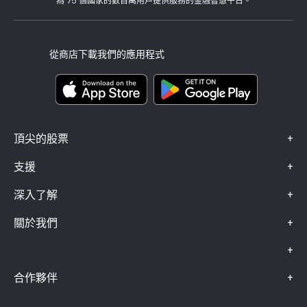
為 75 個國家的數百萬用戶提供服務的金融智慧平台。
監管
學院
關聯計畫
可達性
風險揭露
eToro 俱樂部
版本說明
條款與條件
投資保險
從商店下載我們的應用程式
關鍵資訊文件
Smart Portfolios
投訴資料（FCA 客戶）
+
頂尖的股票
+
支援
+
深入了解
+
關於我們
+
+
合作夥伴