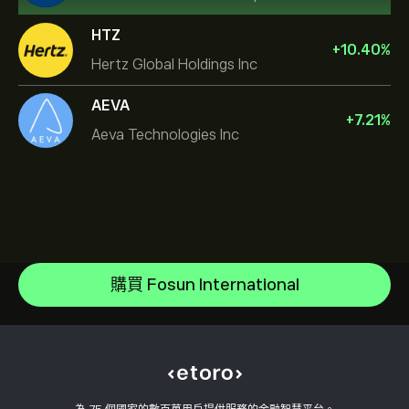
HTZ
+
10.40
%
Hertz Global Holdings Inc
AEVA
+
7.21
%
Aeva Technologies Inc
NVIDIA Corporation
Amazon.com Inc
說明中心
Microsoft
如何存款
購買 Fosun International
CopyTrading 如何運作
Apple
如何提款
負責任的交易
Meta Platforms Inc
為什麼選擇 eToro
開設帳戶
何謂槓桿與保證金
Micron Technology, Inc.
eToro 評論
如何驗證您的帳戶
Cookie 政策
買入與買出說明
職涯
客戶服務
隱私權政策
稅務報告
邀請朋友
我們的辦事處
用戶端漏洞