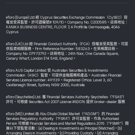
eToro (Europe) Ltd 經 Cyprus Securities Exchange Commission（CySEC）授
權並受其監管，許可證編號# 109/10。Company No. C200585。註冊地址：
KANIKA BUSINESS CENTRE, FLOOR 7, 4 Profiti Ilia Germasogeia, 4046
Cyprus
eToro (UK) Ltd 經 Financial Conduct Authority（FCA）授權並受其監管，可提
供投資相關服務，Firm Reference Number: 583263。在英格蘭註冊，
Company No. 07973792。註冊地址：24th floor, One Canada Square,
Canary Wharf, London E14 5AB, England。
eToro AUS Capital Limited 受 Australian Securities & Investments
Commission（ASIC）監管，可提供金融服務和產品。Australian Financial
Services Licence number: 491139。Registered Office: Level 3, 60
Castlereagh Street, Sydney NSW 2000, Australia
eToro (Seychelles) Ltd. 獲 Financial Services Authority Seychelles（"FSAS"）
許可，可根據 Securities Act 2007 License #SD076 提供 broker-dealer 服務
eToro (ME) Limited 由 Abu Dhabi Global Market（“ADGM”）的 Financial
Services Regulatory Authority（"FSRA"）許可並監管，作為 Authorised
Person 可根據 Financial Services and Market Regulations 2015（“FSMR”）開
展以下受監管活動：(a) Dealing in Investments as Principal (Matched)，(b)
Arranging Deals in Investments，(c) Providing Custody，(d) Arranging