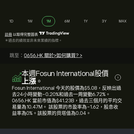
1D
1W
1M
6M
1Y
3Y
MAX
註冊
以取得完整圖表
＊過去的績效並非未來業績的指標。
跳至：
0656.HK 關於>
如何購買? >
本週Fosun International股價
i
上漲
。
Fosun International 今天的股價為‎$‎5.08，反映出過
去24小時變動‎-0.20‎%和過去一周變動‎6.72‎%。
0656.HK 當前市值為‎$‎41.23B，過去三個月的平均交
易量為10.47M。 該股票的市盈率為-1.62，股息收
益率為0%。該股票的貝塔值為0.04。