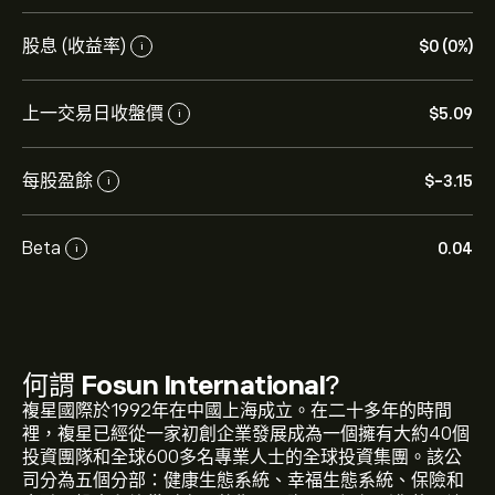
股息 (收益率)
‎$‎0 (0%)
i
上一交易日收盤價
‎$‎5.09
i
每股盈餘
‎$‎-3.15
i
Beta
0.04
i
何謂
Fosun International
?
複星國際於1992年在中國上海成立。在二十多年的時間
裡，複星已經從一家初創企業發展成為一個擁有大約40個
投資團隊和全球600多名專業人士的全球投資集團。該公
司分為五個分部：健康生態系統、幸福生態系統、保險和