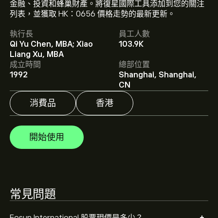
金融、投資和蜂巢財產。將復星國際工具添加到您的關注
0656.HK 現價為‎$‎5.08。
列表，並獲取 HK：0656 價格走勢的最新更新。
執行長
員工人數
Qi Yu Chen, MBA; Xiao
103.9K
Fosun International 的平均目標價為 ‎$‎5.08。
註冊
eToro
Liang Xu, MBA
以取得詳細的分析師預測及目標價格。
成立時間
總部位置
1992
Shanghai, Shanghai,
分析師根據市場趨勢、財務報告和預期增長對Fosun
CN
International的預測。查看最新預測以了解未來價格走
勢。
消費品
香港
Fosun International 的市值是 ‎$‎41.23B 美元
開始使用
常見問題
Fosun International 股票現價是多少？