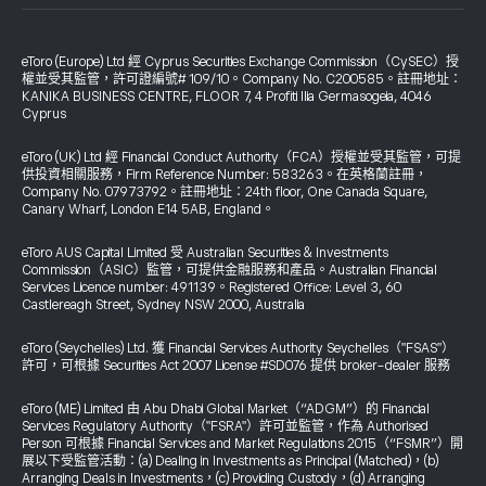
eToro (Europe) Ltd 經 Cyprus Securities Exchange Commission（CySEC）授
權並受其監管，許可證編號# 109/10。Company No. C200585。註冊地址：
KANIKA BUSINESS CENTRE, FLOOR 7, 4 Profiti Ilia Germasogeia, 4046
Cyprus
eToro (UK) Ltd 經 Financial Conduct Authority（FCA）授權並受其監管，可提
供投資相關服務，Firm Reference Number: 583263。在英格蘭註冊，
Company No. 07973792。註冊地址：24th floor, One Canada Square,
Canary Wharf, London E14 5AB, England。
eToro AUS Capital Limited 受 Australian Securities & Investments
Commission（ASIC）監管，可提供金融服務和產品。Australian Financial
Services Licence number: 491139。Registered Office: Level 3, 60
Castlereagh Street, Sydney NSW 2000, Australia
eToro (Seychelles) Ltd. 獲 Financial Services Authority Seychelles（"FSAS"）
許可，可根據 Securities Act 2007 License #SD076 提供 broker-dealer 服務
eToro (ME) Limited 由 Abu Dhabi Global Market（“ADGM”）的 Financial
Services Regulatory Authority（"FSRA"）許可並監管，作為 Authorised
Person 可根據 Financial Services and Market Regulations 2015（“FSMR”）開
展以下受監管活動：(a) Dealing in Investments as Principal (Matched)，(b)
Arranging Deals in Investments，(c) Providing Custody，(d) Arranging