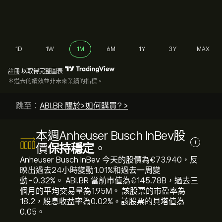
1D
1W
1M
6M
1Y
3Y
MAX
註冊
以取得完整圖表
＊過去的績效並非未來業績的指標。
跳至：
ABI.BR 關於>
如何購買? >
本週Anheuser Busch InBev股
i
價
保持穩定
。
Anheuser Busch InBev 今天的股價為‎€‎73.940，反
映出過去24小時變動‎1.01‎%和過去一周變
動‎-0.32‎%。 ABI.BR 當前市值為‎€‎145.78B，過去三
個月的平均交易量為1.95M。 該股票的市盈率為
18.2，股息收益率為0.02%。該股票的貝塔值為
0.05。