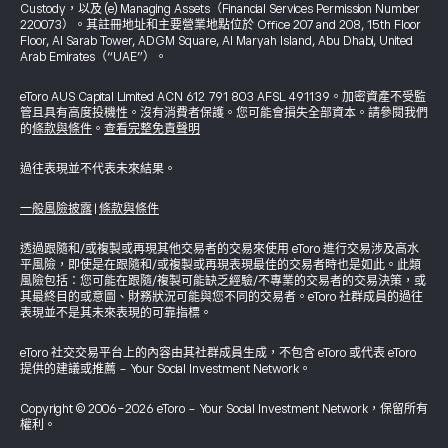
Custody，以及 (e) Managing Assets（Financial Services Permission Number
220073）。其註冊地址和主要營業地點位於 Office 207 and 208, 15th Floor
Floor, Al Sarab Tower, ADGM Square, Al Maryah Island, Abu Dhabi, United
Arab Emirates（“UAE”）。
eToro AUS Capital Limited ACN 612 791 803 AFSL 491139。加密資產不受監
管且具有高度投機性。沒有消費者保護。您可能會損失全部資本。請參閱我們
的
條款與條件
。
查看完整免責聲明
過往表現並不代表未來結果。
一般風險披露
|
條款與條件
透過跟隨和/或複製或再現其他交易者的交易來使用 eToro 進行交易涉及高水
平風險，即使是在跟隨和/或複製或再現表現最佳的交易者時也是如此。此類
風險包括：您可能在跟隨/複製可能缺乏經驗/不專業的交易者的交易決策，或
其最終目的或意圖、財務狀況可能與您不同的交易者。eToro 社群成員的過往
表現並不是其未來表現的可靠指標。
eToro 社交交易平台上的內容由其社群成員生成，不包含 eToro 或代表 eToro
提供的建議或推薦 - Your Social Investment Network。
Copyright © 2006-2026 eToro - Your Social Investment Network，保留所有
權利。