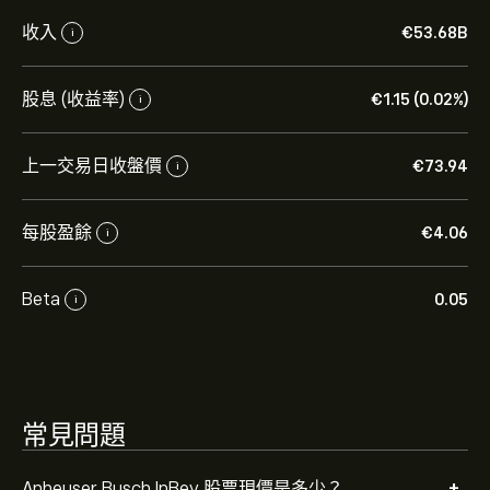
ABI.BR 現價為‎€‎73.940。
收入
‎€‎53.68B
i
Anheuser Busch InBev 的平均目標價為 ‎€‎73.940。
註冊
股息 (收益率)
‎€‎1.15 (0.02%)
i
eToro 以取得詳細的分析師預測及目標價格。
上一交易日收盤價
‎€‎73.94
i
分析師根據市場趨勢、財務報告和預期增長對Anheuser
Busch InBev的預測。查看最新預測以了解未來價格走
勢。
每股盈餘
‎€‎4.06
i
Anheuser Busch InBev 的市值是 ‎€‎145.78B 美元
Beta
0.05
i
常見問題
+
Anheuser Busch InBev 股票現價是多少？