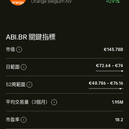
Orange Belgium NV
+0.91%
ABI.BR 關鍵指標
市值
‎€‎145.78B
i
‎€‎72.64
-
‎€‎74
日範圍
i
‎€‎48.786
-
‎€‎76.16
52周範圍
i
平均交易量（3個月）
1.95M
i
市盈率
18.2
i