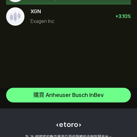
XGN
+
3.10
%
Exagen Inc
Sandisk Corp/DE
Apple
說明中心
Alphabet
如何存款
購買 Anheuser Busch InBev
CopyTrading 如何運作
Meta Platforms Inc
如何提款
負責任的交易
Microsoft
為什麼選擇 eToro
開設帳戶
何謂槓桿與保證金
Amazon.com Inc
eToro 評論
如何驗證您的帳戶
Cookie 政策
買入與買出說明
職涯
客戶服務
隱私權政策
稅務報告
邀請朋友
我們的辦事處
用戶端漏洞