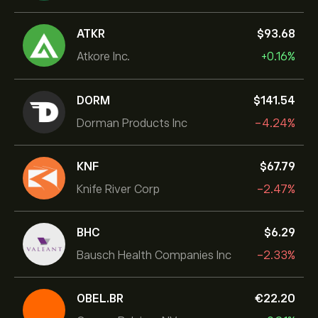
ATKR
‎$‎93.68
Atkore Inc.
+0.16%
DORM
‎$‎141.54
Dorman Products Inc
-4.24%
KNF
‎$‎67.79
Knife River Corp
-2.47%
BHC
‎$‎6.29
Bausch Health Companies Inc
-2.33%
OBEL.BR
‎€‎22.20