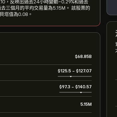
$‎126.10，反映出過去24小時變動‎-0.29‎%和過去
85B，過去三個月的平均交易量為5.15M。 該股票的
貝塔值為0.08。
‎$‎68.85B
‎$‎125.5
-
‎$‎127.07
‎$‎97.3
-
‎$‎140.57
5.15M