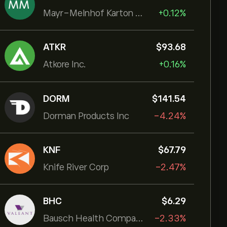
Mayr-Melnhof Karton AG
+0.12%
ATKR
‎$‎93.68
Atkore Inc.
+0.16%
DORM
‎$‎141.54
Dorman Products Inc
-4.24%
KNF
‎$‎67.79
Knife River Corp
-2.47%
BHC
‎$‎6.29
Bausch Health Companies Inc
-2.33%