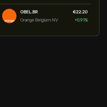
OBEL.BR
‎€‎22.20
Orange Belgium NV
+0.91%