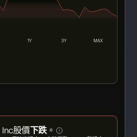
1Y
3Y
MAX
r Inc股價
下跌
。
i