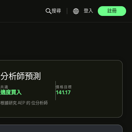
搜尋
登入
註冊
分析師預測
共識
價格目標
適度買入
141.17
根據研究
AEP
的
位分析師