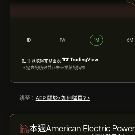
1D
1W
1M
6M
註冊
以取得完整圖表
＊過去的績效並非未來業績的指標。
跳至：
AEP 關於>
如何購買? >
本週American Electric Powe