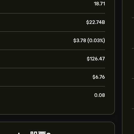
18.71
‎$‎22.74B
‎$‎3.78 (0.03%)
‎$‎126.47
‎$‎6.76
0.08