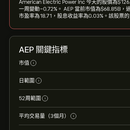
American Electric Power Inc 今天的股價為‎
一周變動‎-0.72‎%。 AEP 當前市值為‎$‎68.
市盈率為18.71，股息收益率為0.03%。該股票的
AEP 關鍵指標
市值
i
日範圍
i
52周範圍
i
平均交易量（3個月）
i