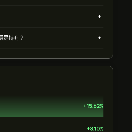
+
+
、賣出還是持有？
+
15.62
%
+
3.10
%