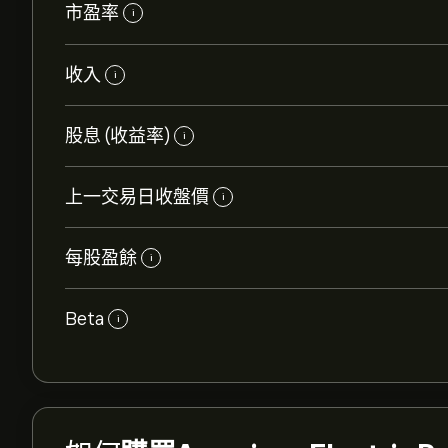
市盈率
i
收入
i
股息 (收益率)
i
上一交易日收盤價
i
每股盈餘
i
Beta
i