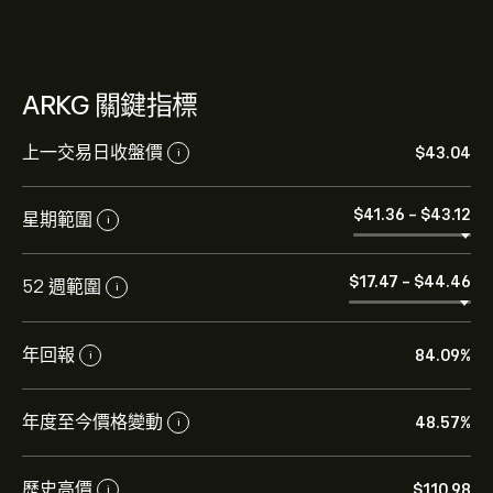
ARKG 關鍵指標
上一交易日收盤價
‎$‎43.04
i
ARKG 的目前價格是 ‎$‎43.04 美元
‎$‎41.36
-
‎$‎43.12
星期範圍
i
‎$‎17.47
-
‎$‎44.46
52 週範圍
ARK Genomic Revolution ETF 的歷史高點是 ‎$‎110.98 美
i
元
年回報
84.09%
i
選取 eToro 圖表上的「1D」或「1W」時間範圍，並縮小
以檢視ARK Genomic Revolution ETF 的歷史價格變動。
年度至今價格變動
48.57%
i
ARK Genomic Revolution ETF 的價格在過去一年內介於
‎$‎19.74 之間。
若要購買 ARKG，請瀏覽 eToro 網站上的「"ARK Genomic
Revolution ETF (ARKG)"」頁面。在建立帳戶並存入資金
歷史高價
‎$‎110.98
i