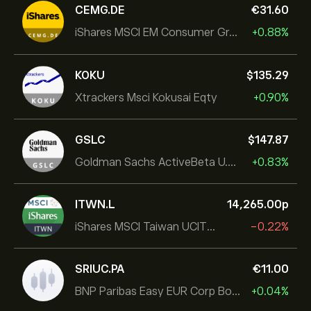
CEMG.DE
‎€‎31.60
iShares MSCI EM Consumer Growth UCITS ETF
+0.88%
KOKU
‎$‎135.29
Xtrackers Msci Kokusai Eqty
+0.90%
GSLC
‎$‎147.87
Goldman Sachs ActiveBeta U.S. Large Cap Equity ETF
+0.83%
ITWN.L
14,265.00‎p‎
iShares MSCI Taiwan UCITS ETF
-0.22%
SRIUC.PA
‎€‎11.00
BNP Paribas Easy EUR Corp Bond SRI Fossil Free Ult
+0.04%