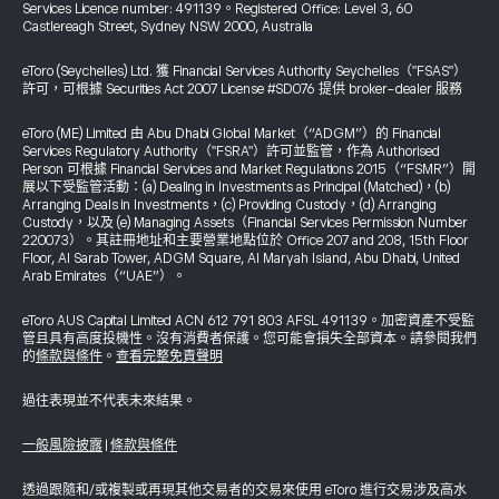
Services Licence number: 491139。Registered Office: Level 3, 60
Castlereagh Street, Sydney NSW 2000, Australia
eToro (Seychelles) Ltd. 獲 Financial Services Authority Seychelles（"FSAS"）
許可，可根據 Securities Act 2007 License #SD076 提供 broker-dealer 服務
eToro (ME) Limited 由 Abu Dhabi Global Market（“ADGM”）的 Financial
Services Regulatory Authority（"FSRA"）許可並監管，作為 Authorised
Person 可根據 Financial Services and Market Regulations 2015（“FSMR”）開
展以下受監管活動：(a) Dealing in Investments as Principal (Matched)，(b)
Arranging Deals in Investments，(c) Providing Custody，(d) Arranging
Custody，以及 (e) Managing Assets（Financial Services Permission Number
220073）。其註冊地址和主要營業地點位於 Office 207 and 208, 15th Floor
Floor, Al Sarab Tower, ADGM Square, Al Maryah Island, Abu Dhabi, United
Arab Emirates（“UAE”）。
eToro AUS Capital Limited ACN 612 791 803 AFSL 491139。加密資產不受監
管且具有高度投機性。沒有消費者保護。您可能會損失全部資本。請參閱我們
的
條款與條件
。
查看完整免責聲明
過往表現並不代表未來結果。
一般風險披露
|
條款與條件
透過跟隨和/或複製或再現其他交易者的交易來使用 eToro 進行交易涉及高水