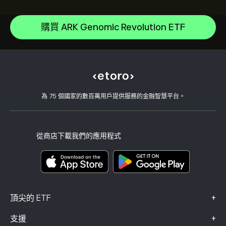
iShares Semiconductor ETF
說明中心
VanEck Vectors Semiconductor ETF
如何存款
購買 ARK Genomic Revolution ETF
CopyTrading 如何運作
Vanguard FTSE All World High Dividend Yield UCITS ETF
如何提款
負責任的交易
iShares TIPS 0-5 UCITS ETF
為什麼選擇 eToro
開設帳戶
何謂槓桿與保證金
Brazil Index MSCI Ishares
eToro 評論
如何驗證您的帳戶
Cookie 政策
買入與買出說明
職涯
客戶服務
隱私權政策
稅務報告
邀請朋友
我們的辦事處
用戶端漏洞
為 75 個國家的數百萬用戶提供服務的金融智慧平台。
監管
學院
關聯計畫
可達性
風險揭露
eToro 俱樂部
版本說明
條款與條件
投資保險
從商店下載我們的應用程式
關鍵資訊文件
Smart Portfolios
投訴資料（FCA 客戶）
+
頂尖的 ETF
+
支援