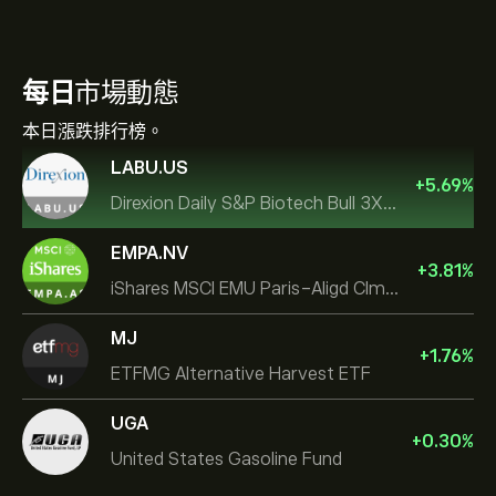
每日
市場動態
本日漲跌排行榜。
LABU.US
+
5.69
%
Direxion Daily S&P Biotech Bull 3X ETF
EMPA.NV
+
3.81
%
iShares MSCI EMU Paris-Aligd Clmt UCITS ETF EUR A
MJ
+
1.76
%
ETFMG Alternative Harvest ETF
UGA
+
0.30
%
United States Gasoline Fund
iShares Silver Trust