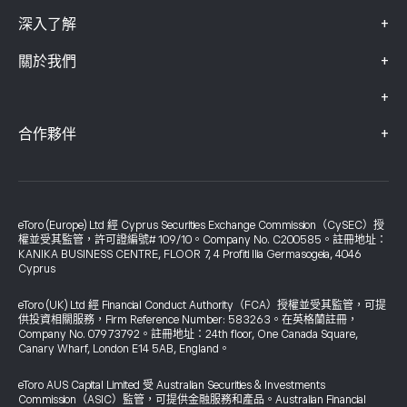
+
深入了解
+
關於我們
+
+
合作夥伴
eToro (Europe) Ltd 經 Cyprus Securities Exchange Commission（CySEC）授
權並受其監管，許可證編號# 109/10。Company No. C200585。註冊地址：
KANIKA BUSINESS CENTRE, FLOOR 7, 4 Profiti Ilia Germasogeia, 4046
Cyprus
eToro (UK) Ltd 經 Financial Conduct Authority（FCA）授權並受其監管，可提
供投資相關服務，Firm Reference Number: 583263。在英格蘭註冊，
Company No. 07973792。註冊地址：24th floor, One Canada Square,
Canary Wharf, London E14 5AB, England。
eToro AUS Capital Limited 受 Australian Securities & Investments
Commission（ASIC）監管，可提供金融服務和產品。Australian Financial