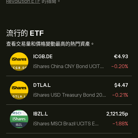
Revolution ETF
的指南。
流行的
ETF
查看交易量和價格變動最高的熱門資產。
ICGB.DE
‎€‎4.93
iShares China CNY Bond UCITS ETF
-0.20%
DTLA.L
‎$‎4.47
iShares USD Treasury Bond 20+yr UCITS ETF
-0.21%
IBZL.L
2,121.25‎p‎
iShares MSCI Brazil UCITS ETF (Dist)
-1.88%