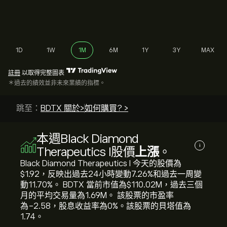
1D
1W
1M
6M
1Y
3Y
MAX
註冊
以取得完整圖表
＊過去的績效並非未來業績的指標。
跳至：
BDTX 關於>
如何購買? >
本週Black Diamond
i
Therapeutics I股價
上漲
。
Black Diamond Therapeutics I 今天的股價為‎
$‎1.92，反映出過去24小時變動‎7.26‎%和過去一周變
動‎11.70‎%。 BDTX 當前市值為‎$‎110.02M，過去三個
月的平均交易量為1.69M。 該股票的市盈率
為-2.58，股息收益率為0%。該股票的貝塔值為
1.74。