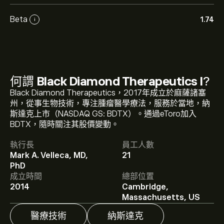
Beta
1.74
i
何謂
Black Diamond Therapeutics I
?
Black Diamond Therapeutics，2017年成立於麻薩諸塞
州，從事生物技術，專注腫瘤醫學療法，服務於當地，納
斯達克上市（NASDAQ GS: BDTX）。通過eToro加入
BDTX 現價為‎$‎1.92。
BDTX，隨時關注其股價變動。
執行長
員工人數
Mark A. Velleca, MD,
21
Black Diamond Therapeutics I 的平均目標價為 ‎$‎1.92。
PhD
註冊
eToro 以取得詳細的分析師預測及目標價格。
成立時間
總部位置
2014
Cambridge,
Massachusetts, US
分析師根據市場趨勢、財務報告和預期增長對Black
醫療技術
納斯達克
Diamond Therapeutics I的預測。查看最新預測以了解未