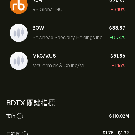
RB Global INC
-3.10%
BOW
‎$‎33.87
Bowhead Specialty Holdings Inc
+0.74%
MKC/V.US
‎$‎51.86
McCormick & Co Inc/MD
-1.16%
BDTX 關鍵指標
市值
‎$‎110.02M
i
‎$‎1.75
-
‎$‎1.92
日範圍
i