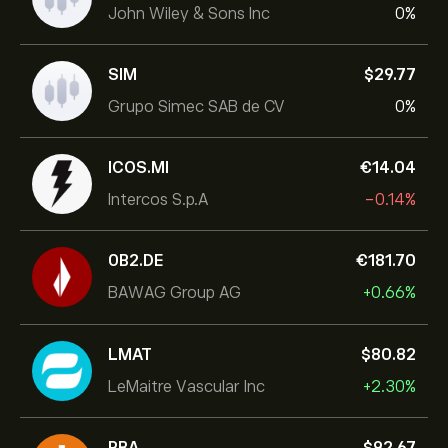
John Wiley & Sons Inc
0%
SIM
‎$‎29.77
Grupo Simec SAB de CV
0%
ICOS.MI
‎€‎14.04
Intercos S.p.A
-0.14%
0B2.DE
‎€‎181.70
BAWAG Group AG
+0.66%
LMAT
‎$‎80.82
LeMaitre Vascular Inc
+2.30%
RBA
‎$‎92.67