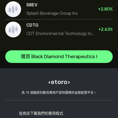
SBEV
+
2.80
%
Splash Beverage Group Inc
CDTG
+
2.63
%
CDT Environmental Technology Investment Holdings L
Micron Technology, Inc.
Space Exploration Technologies Corp
說明中心
Alphabet Inc Class A
如何存款
購買 Black Diamond Therapeutics I
CopyTrading 如何運作
JPMorgan Chase & Co
如何提款
負責任的交易
Vistra Corp
為什麼選擇 eToro
開設帳戶
何謂槓桿與保證金
Constellation Energy Corp
eToro 評論
如何驗證您的帳戶
Cookie 政策
買入與買出說明
職涯
客戶服務
隱私權政策
稅務報告
邀請朋友
我們的辦事處
用戶端漏洞
為 75 個國家的數百萬用戶提供服務的金融智慧平台。
監管
學院
關聯計畫
可達性
風險揭露
eToro 俱樂部
版本說明
條款與條件
投資保險
從商店下載我們的應用程式
關鍵資訊文件