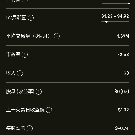
‎$‎1.23
-
‎$‎4.92
52周範圍
i
平均交易量（3個月）
1.69M
i
市盈率
-2.58
i
收入
‎$‎0
i
股息 (收益率)
‎$‎0 (0%)
i
上一交易日收盤價
‎$‎1.92
i
每股盈餘
‎$‎-0.74
i