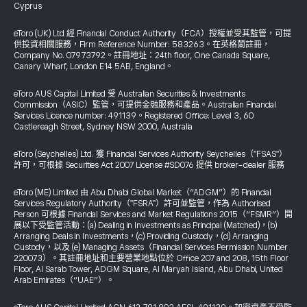
Cyprus
eToro (UK) Ltd 經 Financial Conduct Authority（FCA）授權並受其監管，可提
供投資相關服務，Firm Reference Number: 583263。在英格蘭註冊，
Company No. 07973792。註冊地址：24th floor, One Canada Square,
Canary Wharf, London E14 5AB, England。
eToro AUS Capital Limited 受 Australian Securities & Investments
Commission（ASIC）監管，可提供金融服務和產品。Australian Financial
Services Licence number: 491139。Registered Office: Level 3, 60
Castlereagh Street, Sydney NSW 2000, Australia
eToro (Seychelles) Ltd. 獲 Financial Services Authority Seychelles（"FSAS"）
許可，可根據 Securities Act 2007 License #SD076 提供 broker-dealer 服務
eToro (ME) Limited 由 Abu Dhabi Global Market（“ADGM”）的 Financial
Services Regulatory Authority（"FSRA"）許可並監管，作為 Authorised
Person 可根據 Financial Services and Market Regulations 2015（“FSMR”）開
展以下受監管活動：(a) Dealing in Investments as Principal (Matched)，(b)
Arranging Deals in Investments，(c) Providing Custody，(d) Arranging
Custody，以及 (e) Managing Assets（Financial Services Permission Number
220073）。其註冊地址和主要營業地點位於 Office 207 and 208, 15th Floor
Floor, Al Sarab Tower, ADGM Square, Al Maryah Island, Abu Dhabi, United
Arab Emirates（“UAE”）。