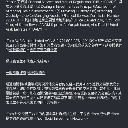
Person 可根據 Financial Services and Market Regulations 2015（“FSMR”）開
展以下受監管活動：(a) Dealing in Investments as Principal (Matched)，(b)
Arranging Deals in Investments，(c) Providing Custody，(d) Arranging
Custody，以及 (e) Managing Assets（Financial Services Permission Number
220073）。其註冊地址和主要營業地點位於 Office 207 and 208, 15th Floor
Floor, Al Sarab Tower, ADGM Square, Al Maryah Island, Abu Dhabi, United
Arab Emirates（“UAE”）。
eToro AUS Capital Limited ACN 612 791 803 AFSL 491139。加密資產不受監
管且具有高度投機性。沒有消費者保護。您可能會損失全部資本。請參閱我們
的
條款與條件
。
查看完整免責聲明
過往表現並不代表未來結果。
一般風險披露
|
條款與條件
透過跟隨和/或複製或再現其他交易者的交易來使用 eToro 進行交易涉及高水
平風險，即使是在跟隨和/或複製或再現表現最佳的交易者時也是如此。此類
風險包括：您可能在跟隨/複製可能缺乏經驗/不專業的交易者的交易決策，或
其最終目的或意圖、財務狀況可能與您不同的交易者。eToro 社群成員的過往
表現並不是其未來表現的可靠指標。
eToro 社交交易平台上的內容由其社群成員生成，不包含 eToro 或代表 eToro
提供的建議或推薦 - Your Social Investment Network。