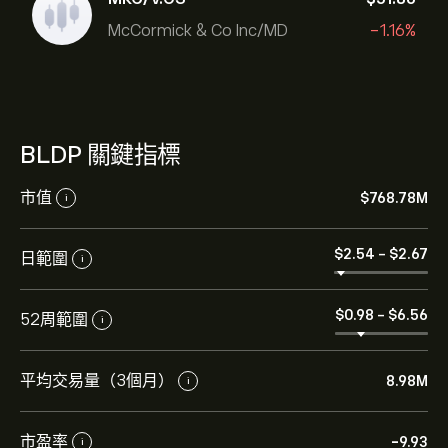
McCormick & Co Inc/MD
-1.16%
BLDP 關鍵指標
市值
‎$‎768.78M
i
‎$‎2.54
-
‎$‎2.67
日範圍
i
‎$‎0.98
-
‎$‎6.56
52周範圍
i
平均交易量（3個月）
8.98M
i
市盈率
-9.93
i