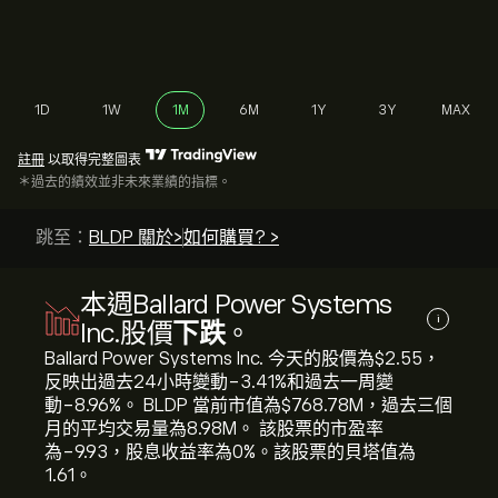
1D
1W
1M
6M
1Y
3Y
MAX
註冊
以取得完整圖表
＊過去的績效並非未來業績的指標。
跳至：
BLDP 關於>
如何購買? >
本週Ballard Power Systems
i
Inc.股價
下跌
。
Ballard Power Systems Inc. 今天的股價為‎$‎2.55，
反映出過去24小時變動‎-3.41‎%和過去一周變
動‎-8.96‎%。 BLDP 當前市值為‎$‎768.78M，過去三個
月的平均交易量為8.98M。 該股票的市盈率
為-9.93，股息收益率為0%。該股票的貝塔值為
1.61。