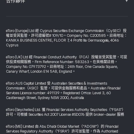
+
合作夥伴
eToro (Europe) Ltd 經 Cyprus Securities Exchange Commission（CySEC）授
權並受其監管，許可證編號# 109/10。Company No. C200585。註冊地址：
KANIKA BUSINESS CENTRE, FLOOR 7, 4 Profiti Ilia Germasogeia, 4046
Cyprus
eToro (UK) Ltd 經 Financial Conduct Authority（FCA）授權並受其監管，可提
供投資相關服務，Firm Reference Number: 583263。在英格蘭註冊，
Company No. 07973792。註冊地址：24th floor, One Canada Square,
Canary Wharf, London E14 5AB, England。
eToro AUS Capital Limited 受 Australian Securities & Investments
Commission（ASIC）監管，可提供金融服務和產品。Australian Financial
Services Licence number: 491139。Registered Office: Level 3, 60
Castlereagh Street, Sydney NSW 2000, Australia
eToro (Seychelles) Ltd. 獲 Financial Services Authority Seychelles（"FSAS"）
許可，可根據 Securities Act 2007 License #SD076 提供 broker-dealer 服務
eToro (ME) Limited 由 Abu Dhabi Global Market（“ADGM”）的 Financial
Services Regulatory Authority（"FSRA"）許可並監管，作為 Authorised