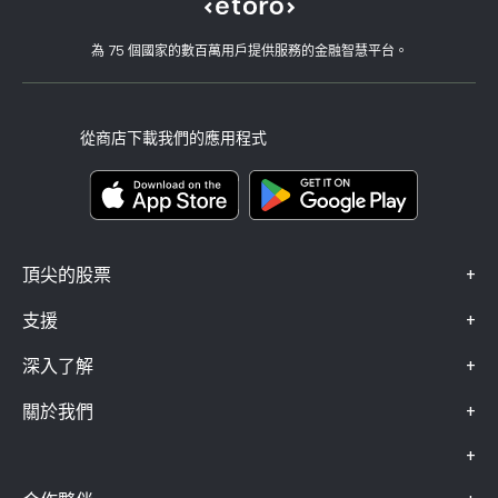
職涯
客戶服務
隱私權政策
稅務報告
邀請朋友
我們的辦事處
用戶端漏洞
為 75 個國家的數百萬用戶提供服務的金融智慧平台。
監管
學院
關聯計畫
可達性
風險揭露
eToro 俱樂部
版本說明
條款與條件
投資保險
從商店下載我們的應用程式
關鍵資訊文件
Smart Portfolios
投訴資料（FCA 客戶）
+
頂尖的股票
+
支援
+
深入了解
+
關於我們
+