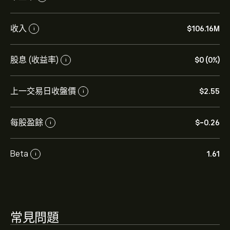
BLDP 現價為‎$‎2.55。
收入
‎$‎106.16M
i
股息 (收益率)
‎$‎0 (0%)
i
Ballard Power Systems Inc. 的平均目標價為 ‎$‎2.55。
註
冊
eToro 以取得詳細的分析師預測及目標價格。
上一交易日收盤價
‎$‎2.55
i
分析師根據市場趨勢、財務報告和預期增長對Ballard
Power Systems Inc.的預測。查看最新預測以了解未來價
每股盈餘
‎$‎-0.26
i
格走勢。
Ballard Power Systems Inc. 的市值是 ‎$‎768.78M 美元
Beta
1.61
i
常見問題