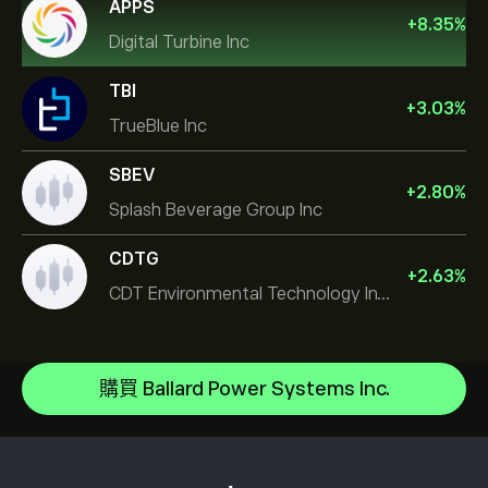
APPS
+
8.35
%
Digital Turbine Inc
TBI
+
3.03
%
TrueBlue Inc
SBEV
+
2.80
%
Splash Beverage Group Inc
CDTG
+
2.63
%
CDT Environmental Technology Investment Holdings L
Micron Technology, Inc.
Space Exploration Technologies Corp
說明中心
Alphabet Inc Class A
如何存款
購買 Ballard Power Systems Inc.
CopyTrading 如何運作
JPMorgan Chase & Co
如何提款
負責任的交易
Vistra Corp
為什麼選擇 eToro
開設帳戶
何謂槓桿與保證金
Constellation Energy Corp
eToro 評論
如何驗證您的帳戶
Cookie 政策
買入與買出說明