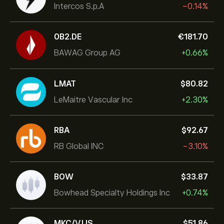
Intercos S.p.A
-0.14%
0B2.DE
‎€‎181.70
BAWAG Group AG
+0.66%
LMAT
‎$‎80.82
LeMaitre Vascular Inc
+2.30%
RBA
‎$‎92.67
RB Global INC
-3.10%
BOW
‎$‎33.87
Bowhead Specialty Holdings Inc
+0.74%
MKC/V.US
‎$‎51.86