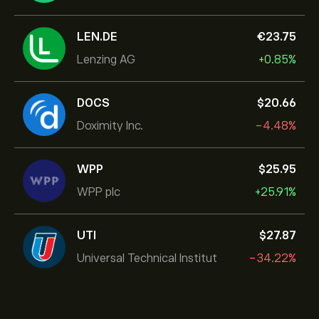
LEN.DE
‎€‎23.75
Lenzing AG
+0.85%
DOCS
‎$‎20.66
Doximity Inc.
-4.48%
WPP
‎$‎25.95
WPP plc
+25.91%
UTI
‎$‎27.87
Universal Technical Institut
-34.22%