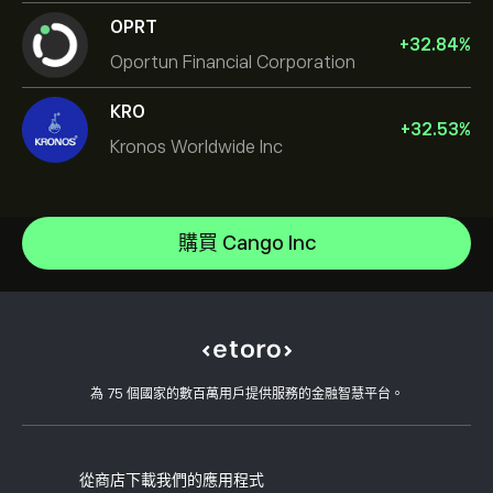
OPRT
+
32.84
%
Oportun Financial Corporation
KRO
+
32.53
%
Kronos Worldwide Inc
NVIDIA Corporation
Amazon.com Inc
說明中心
Microsoft
如何存款
購買 Cango Inc
CopyTrading 如何運作
Apple
如何提款
負責任的交易
Meta Platforms Inc
為什麼選擇 eToro
開設帳戶
何謂槓桿與保證金
Micron Technology, Inc.
eToro 評論
如何驗證您的帳戶
Cookie 政策
買入與買出說明
職涯
客戶服務
隱私權政策
稅務報告
邀請朋友
我們的辦事處
用戶端漏洞
為 75 個國家的數百萬用戶提供服務的金融智慧平台。
監管
學院
關聯計畫
可達性
風險揭露
eToro 俱樂部
版本說明
條款與條件
投資保險
從商店下載我們的應用程式
關鍵資訊文件