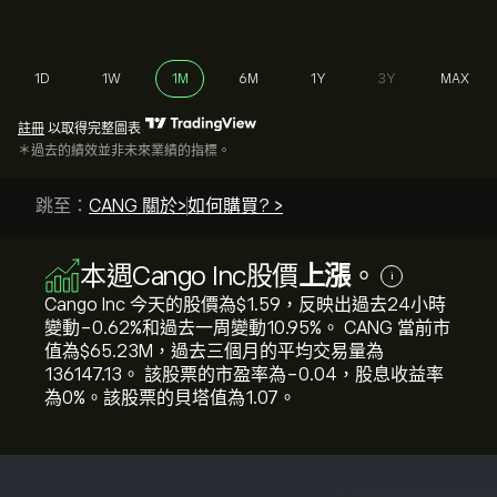
1D
1W
1M
6M
1Y
3Y
MAX
註冊
以取得完整圖表
＊過去的績效並非未來業績的指標。
跳至：
CANG 關於>
如何購買? >
本週Cango Inc股價
上漲
。
i
Cango Inc 今天的股價為‎$‎1.59，反映出過去24小時
變動‎-0.62‎%和過去一周變動‎10.95‎%。 CANG 當前市
值為‎$‎65.23M，過去三個月的平均交易量為
136147.13。 該股票的市盈率為-0.04，股息收益率
為0%。該股票的貝塔值為1.07。