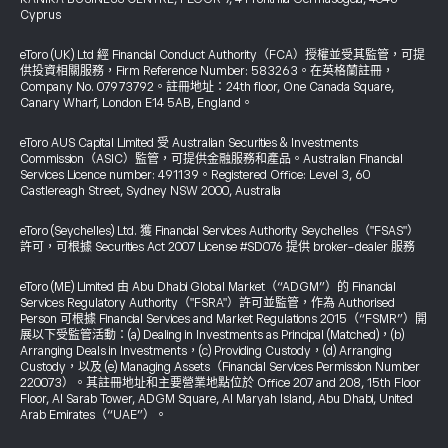
Cyprus
eToro (UK) Ltd 經 Financial Conduct Authority（FCA）授權並受其監管，可提
供投資相關服務，Firm Reference Number: 583263。在英格蘭註冊，
Company No. 07973792。註冊地址：24th floor, One Canada Square,
Canary Wharf, London E14 5AB, England。
eToro AUS Capital Limited 受 Australian Securities & Investments
Commission（ASIC）監管，可提供金融服務和產品。Australian Financial
Services Licence number: 491139。Registered Office: Level 3, 60
Castlereagh Street, Sydney NSW 2000, Australia
eToro (Seychelles) Ltd. 獲 Financial Services Authority Seychelles（"FSAS"）
許可，可根據 Securities Act 2007 License #SD076 提供 broker-dealer 服務
eToro (ME) Limited 由 Abu Dhabi Global Market（“ADGM”）的 Financial
Services Regulatory Authority（"FSRA"）許可並監管，作為 Authorised
Person 可根據 Financial Services and Market Regulations 2015（“FSMR”）開
展以下受監管活動：(a) Dealing in Investments as Principal (Matched)，(b)
Arranging Deals in Investments，(c) Providing Custody，(d) Arranging
Custody，以及 (e) Managing Assets（Financial Services Permission Number
220073）。其註冊地址和主要營業地點位於 Office 207 and 208, 15th Floor
Floor, Al Sarab Tower, ADGM Square, Al Maryah Island, Abu Dhabi, United
Arab Emirates（“UAE”）。