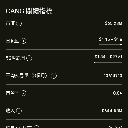
CANG 關鍵指標
市值
‎$‎65.23M
i
‎$‎1.45
-
‎$‎1.6
日範圍
i
‎$‎1.34
-
‎$‎27.61
52周範圍
i
平均交易量（3個月）
136147.13
i
市盈率
-0.04
i
CANG 現價為‎$‎1.59。
收入
‎$‎644.58M
i