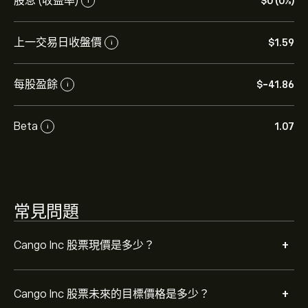
Cango Inc 的平均目標價為 ‎$‎1.59。
註冊
eToro 以取得詳
股息 (收益率)
‎$‎0 (0%)
i
細的分析師預測及目標價格。
上一交易日收盤價
‎$‎1.59
i
分析師根據市場趨勢、財務報告和預期增長對Cango Inc
的預測。查看最新預測以了解未來價格走勢。
每股盈餘
‎$‎-41.86
i
Cango Inc 的市值是 ‎$‎65.23M 美元
Beta
1.07
i
常見問題
+
Cango Inc 股票現價是多少？
+
Cango Inc 股票未來的目標價格是多少？