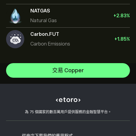
NATGAS
+
2.83
%
Natural Gas
Carbon.FUT
+
1.85
%
Carbon Emissions
Gold
Silver
說明中心
Oil
如何存款
交易 Copper
CopyTrading 如何運作
Copper
如何提款
負責任的交易
Natural Gas
為什麼選擇 eToro
開設帳戶
何謂槓桿與保證金
Platinum
eToro 評論
如何驗證您的帳戶
Cookie 政策
買入與買出說明
職涯
客戶服務
隱私權政策
稅務報告
邀請朋友
我們的辦事處
用戶端漏洞
為 75 個國家的數百萬用戶提供服務的金融智慧平台。
監管
學院
關聯計畫
可達性
風險揭露
eToro 俱樂部
版本說明
條款與條件
投資保險
從商店下載我們的應用程式