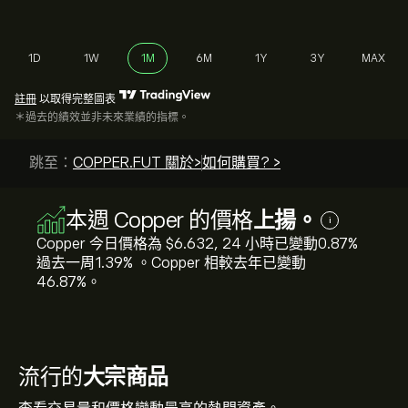
1D
1W
1M
6M
1Y
3Y
MAX
註冊
以取得完整圖表
＊過去的績效並非未來業績的指標。
跳至：
COPPER.FUT 關於>
如何購買? >
本週 Copper 的價格
上揚。
i
Copper 今日價格為 ‎$‎6.632, 24 小時已變動‎0.87‎%
過去一周‎1.39‎% 。Copper 相較去年已變動
‎46.87‎%。
流行的
大宗商品