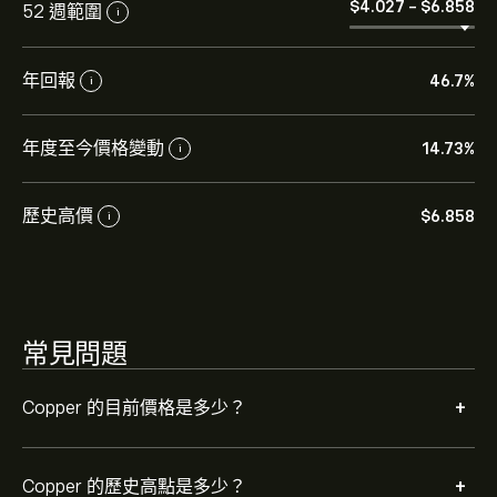
‎$‎4.027
-
‎$‎6.858
52 週範圍
Copper 的歷史高點是 ‎$‎6.858 美元
i
年回報
46.7%
i
選取 eToro 圖表上的「1D」或「1W」時間範圍，並縮小
以檢視Copper 的歷史價格變動。Copper 的價格在過去一
年內介於 ‎$‎2.12 之間。
年度至今價格變動
14.73%
i
若要購買 COPPER.FUT，請瀏覽 eToro 網站上的
「"Copper (COPPER.FUT)"」頁面。在建立帳戶並存入資
歷史高價
金後，請按一下 [交易] 按鈕並決定要購買多少 Copper。
‎$‎6.858
i
您也可以下單，在未來以特定價格購買 COPPER.FUT。
常見問題
+
Copper 的目前價格是多少？
+
Copper 的歷史高點是多少？