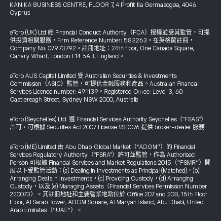
KANIKA BUSINESS CENTRE, FLOOR 7, 4 Profiti Ilia Germasogeia, 4046
Cyprus
eToro (UK) Ltd 經 Financial Conduct Authority（FCA）授權並受其監管，可提
供投資相關服務，Firm Reference Number: 583263。在英格蘭註冊，
Company No. 07973792。註冊地址：24th floor, One Canada Square,
Canary Wharf, London E14 5AB, England。
eToro AUS Capital Limited 受 Australian Securities & Investments
Commission（ASIC）監管，可提供金融服務和產品。Australian Financial
Services Licence number: 491139。Registered Office: Level 3, 60
Castlereagh Street, Sydney NSW 2000, Australia
eToro (Seychelles) Ltd. 獲 Financial Services Authority Seychelles（"FSAS"）
許可，可根據 Securities Act 2007 License #SD076 提供 broker-dealer 服務
eToro (ME) Limited 由 Abu Dhabi Global Market（“ADGM”）的 Financial
Services Regulatory Authority（"FSRA"）許可並監管，作為 Authorised
Person 可根據 Financial Services and Market Regulations 2015（“FSMR”）開
展以下受監管活動：(a) Dealing in Investments as Principal (Matched)，(b)
Arranging Deals in Investments，(c) Providing Custody，(d) Arranging
Custody，以及 (e) Managing Assets（Financial Services Permission Number
220073）。其註冊地址和主要營業地點位於 Office 207 and 208, 15th Floor
Floor, Al Sarab Tower, ADGM Square, Al Maryah Island, Abu Dhabi, United
Arab Emirates（“UAE”）。