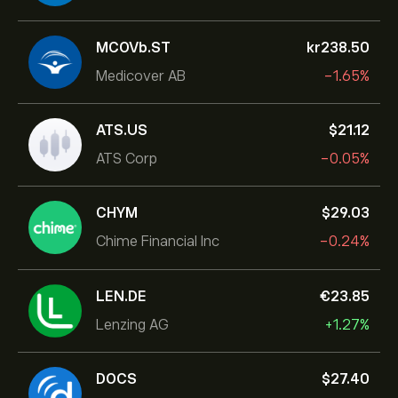
MCOVb.ST
‎kr‎238.50
Medicover AB
-1.65%
ATS.US
‎$‎21.12
ATS Corp
-0.05%
CHYM
‎$‎29.03
Chime Financial Inc
-0.24%
LEN.DE
‎€‎23.85
Lenzing AG
+1.27%
DOCS
‎$‎27.40