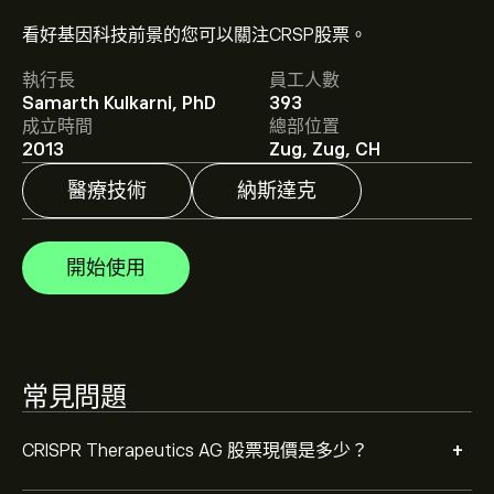
看好基因科技前景的您可以關注CRSP股票。
CRISPR Therapeutics AG 的平均目標價為 ‎$‎53.52。
註冊
執行長
員工人數
eToro 以取得詳細的分析師預測及目標價格。
Samarth Kulkarni, PhD
393
成立時間
總部位置
2013
Zug, Zug, CH
分析師根據市場趨勢、財務報告和預期增長對CRISPR
Therapeutics AG的預測。查看最新預測以了解未來價格
醫療技術
納斯達克
走勢。
CRISPR Therapeutics AG 的市值是 ‎$‎4.99B 美元
開始使用
根據 9 位分析師在過去三個月對 CRSP 的建議，整體共識
為 適度買入。
常見問題
+
CRISPR Therapeutics AG 股票現價是多少？