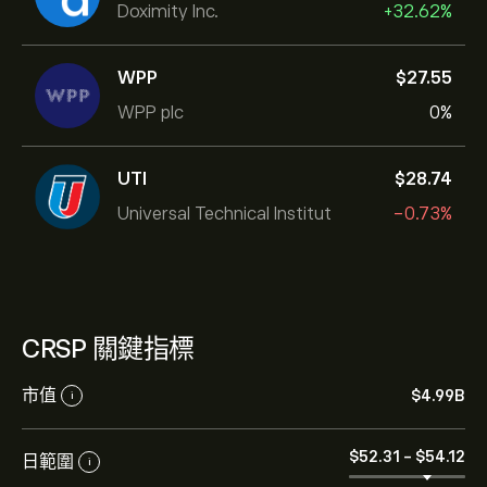
Doximity Inc.
+32.62%
WPP
‎$‎27.55
WPP plc
0%
UTI
‎$‎28.74
Universal Technical Institut
-0.73%
CRSP 關鍵指標
市值
‎$‎4.99B
i
‎$‎52.31
-
‎$‎54.12
日範圍
i