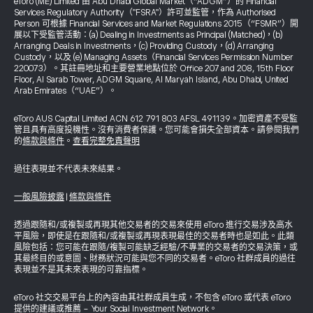
eToro (ME) Limited 由 Abu Dhabi Global Market（“ADGM”）的 Financial
Services Regulatory Authority（"FSRA"）許可並監管，作為 Authorised
Person 可根據 Financial Services and Market Regulations 2015（“FSMR”）開
展以下受監管活動：(a) Dealing in Investments as Principal (Matched)，(b)
Arranging Deals in Investments，(c) Providing Custody，(d) Arranging
Custody，以及 (e) Managing Assets（Financial Services Permission Number
220073）。其註冊地址和主要營業地點位於 Office 207 and 208, 15th Floor
Floor, Al Sarab Tower, ADGM Square, Al Maryah Island, Abu Dhabi, United
Arab Emirates（“UAE”）。
eToro AUS Capital Limited ACN 612 791 803 AFSL 491139。加密資產不受監
管且具有高度投機性。沒有消費者保護。您可能會損失全部資本。請參閱我們
的
條款與條件
。
查看完整免責聲明
過往表現並不代表未來結果。
一般風險披露
|
條款與條件
透過跟隨和/或複製或再現其他交易者的交易來使用 eToro 進行交易涉及高水
平風險，即使是在跟隨和/或複製或再現表現最佳的交易者時也是如此。此類
風險包括：您可能在跟隨/複製可能缺乏經驗/不專業的交易者的交易決策，或
其最終目的或意圖、財務狀況可能與您不同的交易者。eToro 社群成員的過往
表現並不是其未來表現的可靠指標。
eToro 社交交易平台上的內容由其社群成員生成，不包含 eToro 或代表 eToro
提供的建議或推薦 - Your Social Investment Network。