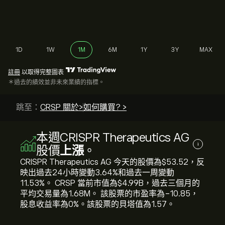
1D
1W
1M
6M
1Y
3Y
MAX
註冊
以取得完整圖表
＊過去的績效並非未來業績的指標。
跳至：
CRSP 關於>
如何購買? >
本週CRISPR Therapeutics AG
i
股價
上漲
。
CRISPR Therapeutics AG 今天的股價為‎$‎53.52，反
映出過去24小時變動‎3.64‎%和過去一周變動‎
11.53‎%。 CRSP 當前市值為‎$‎4.99B，過去三個月的
平均交易量為1.68M。 該股票的市盈率為-10.85，
股息收益率為0%。該股票的貝塔值為1.57。