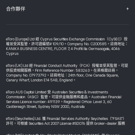
+
合作夥伴
eToro (Europe) Ltd 經 Cyprus Securities Exchange Commission（CySEC）授
權並受其監管，許可證編號# 109/10。Company No. C200585。註冊地址：
KANIKA BUSINESS CENTRE, FLOOR 7, 4 Profiti Ilia Germasogeia, 4046
Cyprus
eToro (UK) Ltd 經 Financial Conduct Authority（FCA）授權並受其監管，可提
供投資相關服務，Firm Reference Number: 583263。在英格蘭註冊，
Company No. 07973792。註冊地址：24th floor, One Canada Square,
Canary Wharf, London E14 5AB, England。
eToro AUS Capital Limited 受 Australian Securities & Investments
Commission（ASIC）監管，可提供金融服務和產品。Australian Financial
Services Licence number: 491139。Registered Office: Level 3, 60
Castlereagh Street, Sydney NSW 2000, Australia
eToro (Seychelles) Ltd. 獲 Financial Services Authority Seychelles（"FSAS"）
許可，可根據 Securities Act 2007 License #SD076 提供 broker-dealer 服務