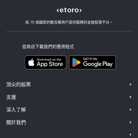
Micron Technology, Inc.
eToro 評論
如何驗證您的帳戶
Cookie 政策
買入與買出說明
職涯
客戶服務
隱私權政策
稅務報告
邀請朋友
我們的辦事處
用戶端漏洞
為 75 個國家的數百萬用戶提供服務的金融智慧平台。
監管
學院
關聯計畫
可達性
風險揭露
eToro 俱樂部
版本說明
條款與條件
投資保險
從商店下載我們的應用程式
關鍵資訊文件
Smart Portfolios
投訴資料（FCA 客戶）
+
頂尖的股票
+
支援
+
深入了解
+
關於我們
+