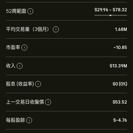
‎$‎29.96
-
‎$‎78.32
52周範圍
i
平均交易量（3個月）
1.68M
i
市盈率
-10.85
i
收入
‎$‎13.39M
i
股息 (收益率)
‎$‎0 (0%)
i
上一交易日收盤價
‎$‎53.52
i
每股盈餘
‎$‎-4.76
i