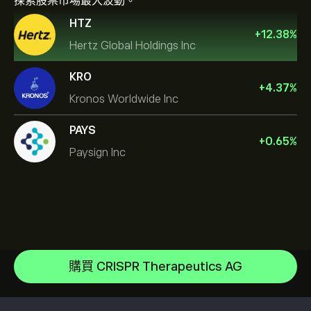
探索股票市場最大波動。
HTZ
+
12.38
%
Hertz Global Holdings Inc
KRO
+
4.37
%
Kronos Worldwide Inc
PAYS
+
0.65
%
Paysign Inc
NVIDIA Corporation
Amazon.com Inc
說明中心
Microsoft
如何存款
購買 CRISPR Therapeutics AG
CopyTrading 如何運作
Apple
如何提款
負責任的交易
Meta Platforms Inc
為什麼選擇 eToro
開設帳戶
何謂槓桿與保證金