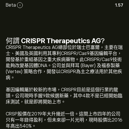
Beta
1.57
i
何謂
CRISPR Therapeutics AG
?
CRISPR Therapeutics AG總部位於瑞士巴塞爾，主要在瑞
士、美國及英國利用其專利CRISPR/Cas9基因編輯平台，
開發基於重組基因之重大疾病藥物。此CRISPR/Cas9技術
能夠改變基因體DNA。公司並與拜耳 (Bayer) 及福泰製藥
(Vertex) 策略合作，開發以CRISPR為主之療法用於其他疾
病。
基因編輯屬於較新的市場，CRISPR目前是這個行業的龍
頭。公司現時手握9款候選新藥，其中4款不是已經開始臨
床測試，就是即將開始上市。
CRSP股價在2019年大升幾近一倍。這間上市四年的公司
只有一年錄得盈利，但未來卻一片光明，現時股價比2016
CRSP 現價為‎$‎53.52。
年高出540%。