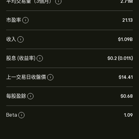
平均交易量（3個月）
2.71M
i
市盈率
21.13
i
收入
‎$‎1.09B
i
股息 (收益率)
‎$‎0.2 (0.01%)
i
上一交易日收盤價
‎$‎14.41
i
每股盈餘
‎$‎0.68
i
Beta
1.09
i