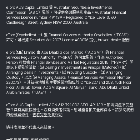
eToro AUS Capital Limited 受 Australian Securities & Investments
Commission（ASIC）監管，可提供金融服務和產品。Australian Financial
Services Licence number: 491139。Registered Office: Level 3, 60
Castlereagh Street, Sydney NSW 2000, Australia
eToro (Seychelles) Ltd. 獲 Financial Services Authority Seychelles（"FSAS"）
許可，可根據 Securities Act 2007 License #SD076 提供 broker-dealer 服務
eToro (ME) Limited 由 Abu Dhabi Global Market（“ADGM”）的 Financial
Services Regulatory Authority（"FSRA"）許可並監管，作為 Authorised
Person 可根據 Financial Services and Market Regulations 2015（“FSMR”）開
展以下受監管活動：(a) Dealing in Investments as Principal (Matched)，(b)
Arranging Deals in Investments，(c) Providing Custody，(d) Arranging
Custody，以及 (e) Managing Assets（Financial Services Permission Number
220073）。其註冊地址和主要營業地點位於 Office 207 and 208, 15th Floor
Floor, Al Sarab Tower, ADGM Square, Al Maryah Island, Abu Dhabi, United
Arab Emirates（“UAE”）。
eToro AUS Capital Limited ACN 612 791 803 AFSL 491139。加密資產不受監
管且具有高度投機性。沒有消費者保護。您可能會損失全部資本。請參閱我們
的
條款與條件
。
查看完整免責聲明
過往表現並不代表未來結果。