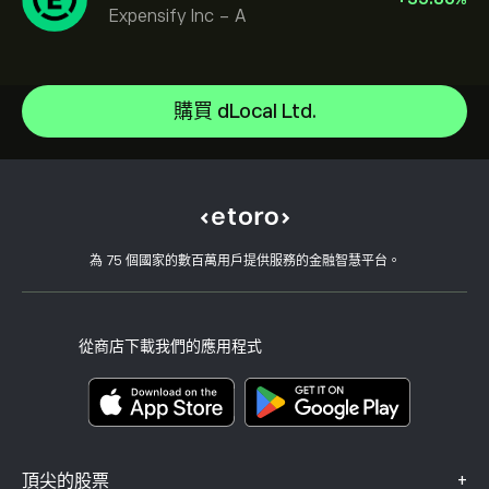
Expensify Inc - A
Micron Technology, Inc.
Vistra Corp
說明中心
Lam Research Corp
如何存款
購買 dLocal Ltd.
CopyTrading 如何運作
Applied Materials Inc
如何提款
負責任的交易
Johnson & Johnson
為什麼選擇 eToro
開設帳戶
何謂槓桿與保證金
Caterpillar
eToro 評論
如何驗證您的帳戶
Cookie 政策
買入與買出說明
職涯
客戶服務
隱私權政策
稅務報告
邀請朋友
我們的辦事處
用戶端漏洞
為 75 個國家的數百萬用戶提供服務的金融智慧平台。
監管
學院
關聯計畫
可達性
風險揭露
eToro 俱樂部
版本說明
條款與條件
投資保險
從商店下載我們的應用程式
關鍵資訊文件
Smart Portfolios
投訴資料（FCA 客戶）
+
頂尖的股票