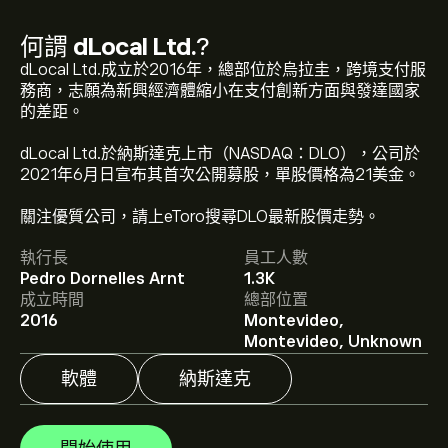
何謂
dLocal Ltd.
?
dLocal Ltd.成立於2016年，總部位於烏拉圭，跨境支付服
務商，志願為新興經濟體縮小在支付創新方面與發達國家
的差距。
dLocal Ltd.於納斯達克上市（NASDAQ：DLO），公司於
2021年6月日宣布其首次公開募股，單股價格為21美金。
DLO 現價為‎$‎14.41。
關注優質公司，請上eToro搜尋DLO最新股價走勢。
執行長
員工人數
dLocal Ltd. 的平均目標價為 ‎$‎14.41。
註冊
eToro 以取得
Pedro Dornelles Arnt
1.3K
詳細的分析師預測及目標價格。
成立時間
總部位置
2016
Montevideo,
分析師根據市場趨勢、財務報告和預期增長對dLocal Ltd.
Montevideo, Unknown
的預測。查看最新預測以了解未來價格走勢。
軟體
納斯達克
dLocal Ltd. 的市值是 ‎$‎4.25B 美元