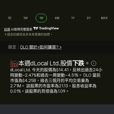
1D
1W
1M
6M
1Y
3Y
MAX
註冊
以取得完整圖表
＊過去的績效並非未來業績的指標。
跳至：
DLO 關於>
如何購買? >
本週dLocal Ltd.股價
下跌
。
i
dLocal Ltd. 今天的股價為‎$‎14.41，反映出過去24小
時變動‎-2.47‎%和過去一周變動‎-4.51‎%。 DLO 當前
市值為‎$‎4.25B，過去三個月的平均交易量為
2.71M。 該股票的市盈率為21.13，股息收益率為
0.01%。該股票的貝塔值為1.09。