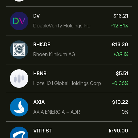
DV
‎$‎13.21
DoubleVerify Holdings Inc
+12.81%
RHK.DE
‎€‎13.30
Rhoen Klinikum AG
+3.91%
HBNB
‎$‎5.51
Hotel101 Global Holdings Corp
+0.36%
AXIA
‎$‎10.22
AXIA ENERGIA - ADR
0%
VITR.ST
‎kr‎90.00