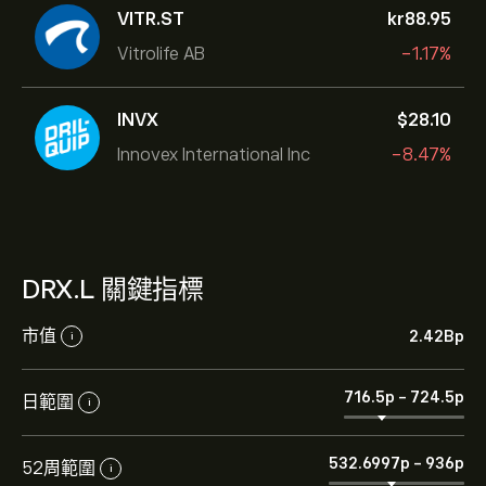
VITR.ST
‎kr‎88.95
Vitrolife AB
-1.17%
INVX
‎$‎28.10
Innovex International Inc
-8.47%
DRX.L 關鍵指標
市值
2.42B‎p‎
i
716.5‎p‎
-
724.5‎p‎
日範圍
i
532.6997‎p‎
-
936‎p‎
52周範圍
i