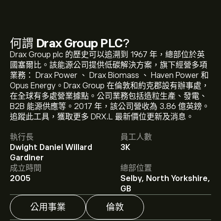
何謂
Drax Group PLC
?
Drax Group plc 的歷史可以追溯到 1967 年，總部位於英
國塞爾比。該能源公司提供低碳解決方案，旗下經營多項
業務： Drax Power 、 Drax Biomass 、 Haven Power 和
Opus Energy。Drax Group 在倫敦和約克郡設有辦事處，
在全球有多處營業據點。公司業務包括造粒生產、發電、
B2B 能源供應等。2017 年，該公司營收為 3.86 億英鎊。
DRX.L 現價為719.0000‎p‎。
追蹤此工具，獲取更多 DRX.L 最新價位更新及消息。
執行長
員工人數
Dwight Daniel Willard
3K
Drax Group PLC 的平均目標價為 719.0000‎p‎。
註冊
Gardiner
eToro 以取得詳細的分析師預測及目標價格。
成立時間
總部位置
2005
Selby, North Yorkshire,
分析師根據市場趨勢、財務報告和預期增長對Drax Group
GB
PLC的預測。查看最新預測以了解未來價格走勢。
公用事業
倫敦
Drax Group PLC 的市值是 2.42B‎p‎ 美元