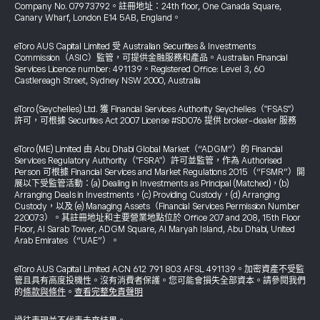
Company No. 07973792。註冊地址：24th floor, One Canada Square,
Canary Wharf, London E14 5AB, England。
eToro AUS Capital Limited 受 Australian Securities & Investments
Commission（ASIC）監管，可提供金融服務和產品。Australian Financial
Services Licence number: 491139。Registered Office: Level 3, 60
Castlereagh Street, Sydney NSW 2000, Australia
eToro (Seychelles) Ltd. 獲 Financial Services Authority Seychelles（"FSAS"）
許可，可根據 Securities Act 2007 License #SD076 提供 broker-dealer 服務
eToro (ME) Limited 由 Abu Dhabi Global Market（“ADGM”）的 Financial
Services Regulatory Authority（"FSRA"）許可並監管，作為 Authorised
Person 可根據 Financial Services and Market Regulations 2015（“FSMR”）開
展以下受監管活動：(a) Dealing in Investments as Principal (Matched)，(b)
Arranging Deals in Investments，(c) Providing Custody，(d) Arranging
Custody，以及 (e) Managing Assets（Financial Services Permission Number
220073）。其註冊地址和主要營業地點位於 Office 207 and 208, 15th Floor
Floor, Al Sarab Tower, ADGM Square, Al Maryah Island, Abu Dhabi, United
Arab Emirates（“UAE”）。
eToro AUS Capital Limited ACN 612 791 803 AFSL 491139。加密資產不受監
管且具有高度投機性。沒有消費者保護。您可能會損失全部資本。請參閱我們
的
條款與條件
。
查看完整免責聲明