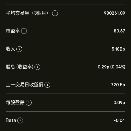
平均交易量（3個月）
980261.09
i
市盈率
80.67
i
收入
5.18B‎p‎
i
股息 (收益率)
0.29‎p‎ (0.04%)
i
上一交易日收盤價
720.5‎p‎
i
每股盈餘
0.09‎p‎
i
Beta
-0.04
i