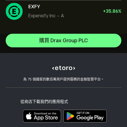
EXFY
+
35.86
%
Expensify Inc - A
NVIDIA Corporation
Amazon.com Inc
說明中心
Microsoft
如何存款
購買 Drax Group PLC
CopyTrading 如何運作
Apple
如何提款
負責任的交易
Meta Platforms Inc
為什麼選擇 eToro
開設帳戶
何謂槓桿與保證金
Tesla Motors, Inc.
eToro 評論
如何驗證您的帳戶
Cookie 政策
買入與買出說明
職涯
客戶服務
隱私權政策
稅務報告
邀請朋友
我們的辦事處
用戶端漏洞
為 75 個國家的數百萬用戶提供服務的金融智慧平台。
監管
學院
關聯計畫
可達性
風險揭露
eToro 俱樂部
版本說明
條款與條件
投資保險
從商店下載我們的應用程式
關鍵資訊文件
Smart Portfolios
投訴資料（FCA 客戶）