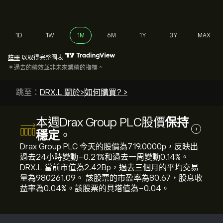
1D
1W
1M
6M
1Y
3Y
MAX
註冊
以取得完整圖表
＊過去的績效並非未來業績的指標。
跳至：
DRX.L 關於>
如何購買? >
本週Drax Group PLC股價
保持
i
穩定
。
Drax Group PLC 今天的股價為719.0000‎p‎，反映出
過去24小時變動‎-0.21‎%和過去一周變動‎0.14‎%。
DRX.L 當前市值為2.42B‎p‎，過去三個月的平均交易
量為980261.09。 該股票的市盈率為80.67，股息收
益率為0.04%。該股票的貝塔值為-0.04。