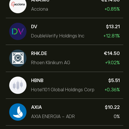
Acciona
+0.85%
DV
‎$‎13.21
DoubleVerify Holdings Inc
+12.81%
RHK.DE
‎€‎14.50
Rhoen Klinikum AG
+9.02%
HBNB
‎$‎5.51
Hotel101 Global Holdings Corp
+0.36%
AXIA
‎$‎10.22
AXIA ENERGIA - ADR
0%