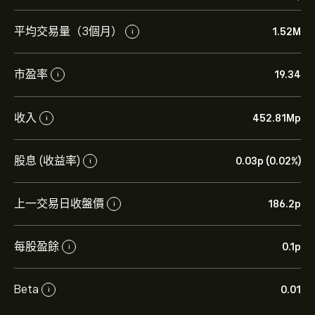
平均交易量（3個月）
1.52M
i
市盈率
19.34
i
收入
452.81M‎p‎
i
股息 (收益率)
0.03‎p‎ (0.02%)
i
上一交易日收盤價
186.2‎p‎
i
每股盈餘
0.1‎p‎
i
Beta
0.01
i