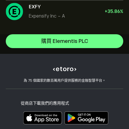
EXFY
+
35.86
%
Expensify Inc - A
NVIDIA Corporation
Amazon.com Inc
說明中心
Microsoft
如何存款
購買 Elementis PLC
CopyTrading 如何運作
Apple
如何提款
負責任的交易
Meta Platforms Inc
為什麼選擇 eToro
開設帳戶
何謂槓桿與保證金
Tesla Motors, Inc.
eToro 評論
如何驗證您的帳戶
Cookie 政策
買入與買出說明
職涯
客戶服務
隱私權政策
稅務報告
邀請朋友
我們的辦事處
用戶端漏洞
為 75 個國家的數百萬用戶提供服務的金融智慧平台。
監管
學院
關聯計畫
可達性
風險揭露
eToro 俱樂部
版本說明
條款與條件
投資保險
從商店下載我們的應用程式
關鍵資訊文件
Smart Portfolios
投訴資料（FCA 客戶）