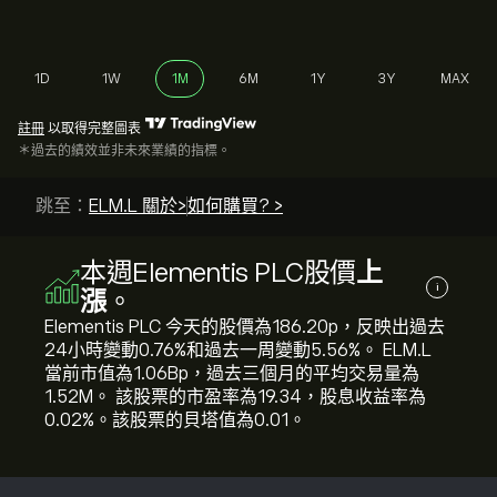
1D
1W
1M
6M
1Y
3Y
MAX
註冊
以取得完整圖表
＊過去的績效並非未來業績的指標。
跳至：
ELM.L 關於>
如何購買? >
本週Elementis PLC股價
上
i
漲
。
Elementis PLC 今天的股價為186.20‎p‎，反映出過去
24小時變動‎0.76‎%和過去一周變動‎5.56‎%。 ELM.L
當前市值為1.06B‎p‎，過去三個月的平均交易量為
1.52M。 該股票的市盈率為19.34，股息收益率為
0.02%。該股票的貝塔值為0.01。