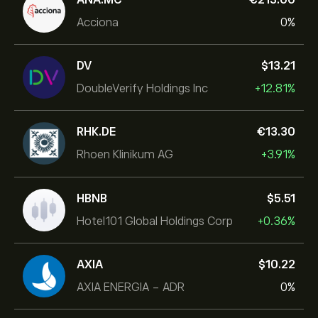
Acciona
0%
DV
‎$‎13.21
DoubleVerify Holdings Inc
+12.81%
RHK.DE
‎€‎13.30
Rhoen Klinikum AG
+3.91%
HBNB
‎$‎5.51
Hotel101 Global Holdings Corp
+0.36%
AXIA
‎$‎10.22
AXIA ENERGIA - ADR
0%