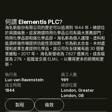
何謂
Elementis PLC
?
海名斯股份有限公司的歷史可以追溯到 1844 年，總部位
於英國倫敦。這家跨國特用化學品公司有兩大業務部門：
特用化學品部和鉻化學品部。海名斯為個人護理、塗料和
能源終端市場提供功能性添加劑，也為航太合金、木材處
理和皮革生產提供化學品。該公司在全球擁有逾 30 個營
業據點。2017 年， 海名斯營收為 7.827 億美元，成長幅
ELM.L 現價為186.20‎p‎。
度為 27% 。追蹤並交易 ELM.L ，以獲得更多的新聞和更
新。
執行長
員工人數
Elementis PLC 的平均目標價為 186.20‎p‎。
註冊
eToro 以
Luc van Ravenstein
989
取得詳細的分析師預測及目標價格。
成立時間
總部位置
1844
London, Greater
分析師根據市場趨勢、財務報告和預期增長對Elementis
London, GB
PLC的預測。查看最新預測以了解未來價格走勢。
製程
倫敦
Elementis PLC 的市值是 1.06B‎p‎ 美元