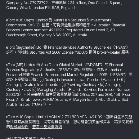
Company No. 07973792。註冊地址：24th floor, One Canada Square,
Canary Wharf, London E14 5AB, England。
eToro AUS Capital Limited 受 Australian Securities & Investments
Commission（ASIC）監管，可提供金融服務和產品。Australian Financial
Services Licence number: 491139。Registered Office: Level 3, 60
Castlereagh Street, Sydney NSW 2000, Australia
eToro (Seychelles) Ltd. 獲 Financial Services Authority Seychelles（"FSAS"）
許可，可根據 Securities Act 2007 License #SD076 提供 broker-dealer 服務
eToro (ME) Limited 由 Abu Dhabi Global Market（“ADGM”）的 Financial
Services Regulatory Authority（"FSRA"）許可並監管，作為 Authorised
Person 可根據 Financial Services and Market Regulations 2015（“FSMR”）開
展以下受監管活動：(a) Dealing in Investments as Principal (Matched)，(b)
Arranging Deals in Investments，(c) Providing Custody，(d) Arranging
Custody，以及 (e) Managing Assets（Financial Services Permission Number
220073）。其註冊地址和主要營業地點位於 Office 207 and 208, 15th Floor
Floor, Al Sarab Tower, ADGM Square, Al Maryah Island, Abu Dhabi, United
Arab Emirates（“UAE”）。
eToro AUS Capital Limited ACN 612 791 803 AFSL 491139。加密資產不受監
管且具有高度投機性。沒有消費者保護。您可能會損失全部資本。請參閱我們
的
條款與條件
。
查看完整免責聲明