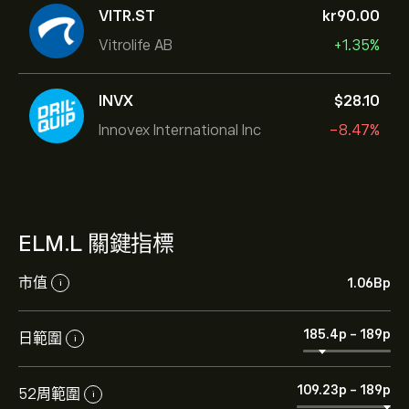
VITR.ST
‎kr‎90.00
Vitrolife AB
+1.35%
INVX
‎$‎28.10
Innovex International Inc
-8.47%
ELM.L 關鍵指標
市值
1.06B‎p‎
i
185.4‎p‎
-
189‎p‎
日範圍
i
109.23‎p‎
-
189‎p‎
52周範圍
i