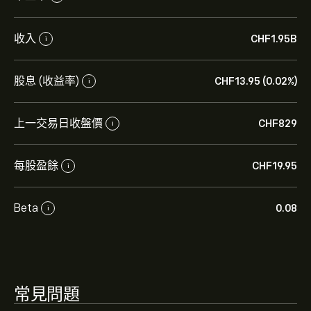
EMSN.ZU 現價為‎CHF‎829.00。
收入
‎CHF‎1.95B
i
股息 (收益率)
‎CHF‎13.95 (0.02%)
i
Ems-Chemie Holding AG 的平均目標價為 ‎CHF‎829.00。
註冊
eToro 以取得詳細的分析師預測及目標價格。
上一交易日收盤價
‎CHF‎829
i
分析師根據市場趨勢、財務報告和預期增長對Ems-
Chemie Holding AG的預測。查看最新預測以了解未來價
每股盈餘
‎CHF‎19.95
i
格走勢。
Ems-Chemie Holding AG 的市值是 ‎CHF‎19.39B 美元
Beta
0.08
i
常見問題