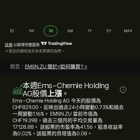
1D
1W
1M
6M
1Y
3Y
MAX
註冊
以取得完整圖表
＊過去的績效並非未來業績的指標。
跳至：
EMSN.ZU 關於>
如何購買? >
本週Ems-Chemie Holding
i
AG股價
上漲
。
Ems-Chemie Holding AG 今天的股價為‎
CHF‎829.00，反映出過去24小時變動‎0.73‎%和過去
一周變動‎1.16‎%。 EMSN.ZU 當前市值為‎
CHF‎19.39B，過去三個月的平均交易量為
17128.88。 該股票的市盈率為41.56，股息收益率
為0.02%。該股票的貝塔值為0.08。