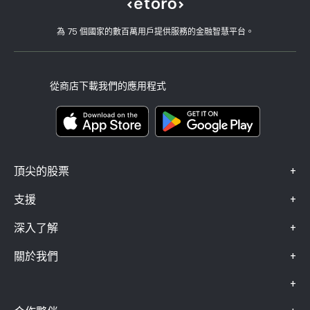
職涯
客戶服務
隱私權政策
稅務報告
邀請朋友
我們的辦事處
用戶端漏洞
為 75 個國家的數百萬用戶提供服務的金融智慧平台。
監管
學院
關聯計畫
可達性
風險揭露
eToro 俱樂部
版本說明
條款與條件
投資保險
從商店下載我們的應用程式
關鍵資訊文件
Smart Portfolios
投訴資料（FCA 客戶）
+
頂尖的股票
+
支援
+
深入了解
+
關於我們
+