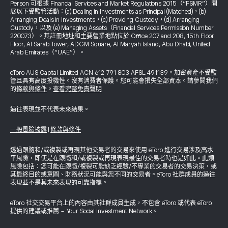
Person 可根據 Financial Services and Market Regulations 2015（“FSMR”）開
展以下受監管活動：(a) Dealing in Investments as Principal (Matched)，(b)
Arranging Deals in Investments，(c) Providing Custody，(d) Arranging
Custody，以及 (e) Managing Assets（Financial Services Permission Number
220073）。其註冊地址和主要營業地點位於 Office 207 and 208, 15th Floor
Floor, Al Sarab Tower, ADGM Square, Al Maryah Island, Abu Dhabi, United
Arab Emirates（“UAE”）。
eToro AUS Capital Limited ACN 612 791 803 AFSL 491139。加密資產不受監
管且具有高度投機性。沒有消費者保護。您可能會損失全部資本。請參閱我們
的
條款與條件
。
查看完整免責聲明
過往表現並不代表未來結果。
一般風險披露
|
條款與條件
透過跟隨和/或複製或再現其他交易者的交易來使用 eToro 進行交易涉及高水
平風險，即使是在跟隨和/或複製或再現表現最佳的交易者時也是如此。此類
風險包括：您可能在跟隨/複製可能缺乏經驗/不專業的交易者的交易決策，或
其最終目的或意圖、財務狀況可能與您不同的交易者。eToro 社群成員的過往
表現並不是其未來表現的可靠指標。
eToro 社交交易平台上的內容由其社群成員生成，不包含 eToro 或代表 eToro
提供的建議或推薦 - Your Social Investment Network。