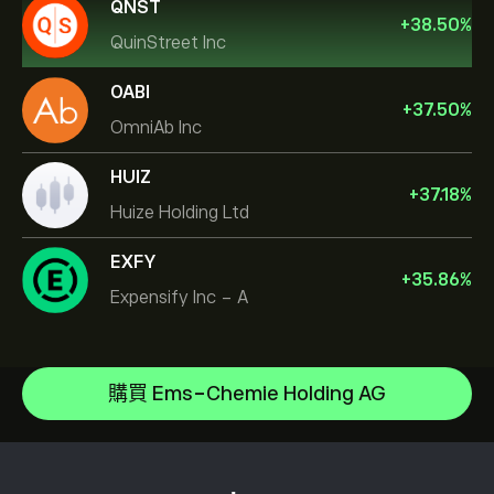
QNST
+
38.50
%
QuinStreet Inc
OABI
+
37.50
%
OmniAb Inc
HUIZ
+
37.18
%
Huize Holding Ltd
EXFY
+
35.86
%
Expensify Inc - A
NVIDIA Corporation
Amazon.com Inc
說明中心
Microsoft
如何存款
購買 Ems-Chemie Holding AG
CopyTrading 如何運作
Apple
如何提款
負責任的交易
Meta Platforms Inc
為什麼選擇 eToro
開設帳戶
何謂槓桿與保證金
Alphabet
eToro 評論
如何驗證您的帳戶
Cookie 政策
買入與買出說明