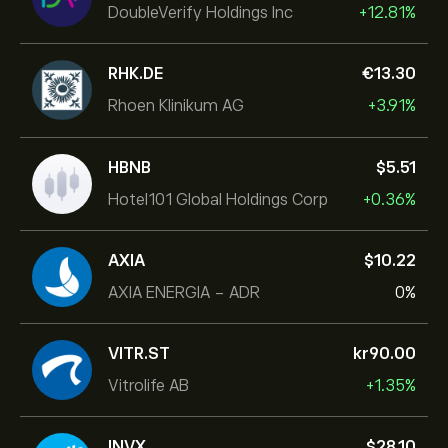
DoubleVerify Holdings Inc
+12.81%
RHK.DE
‎€‎13.30
Rhoen Klinikum AG
+3.91%
HBNB
‎$‎5.51
Hotel101 Global Holdings Corp
+0.36%
AXIA
‎$‎10.22
AXIA ENERGIA - ADR
0%
VITR.ST
‎kr‎90.00
Vitrolife AB
+1.35%
INVX
‎$‎28.10