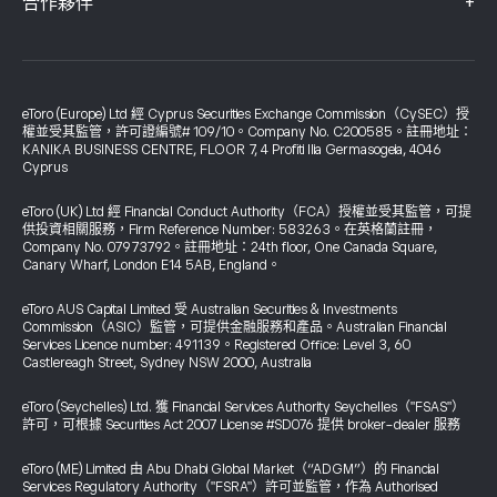
+
合作夥伴
eToro (Europe) Ltd 經 Cyprus Securities Exchange Commission（CySEC）授
權並受其監管，許可證編號# 109/10。Company No. C200585。註冊地址：
KANIKA BUSINESS CENTRE, FLOOR 7, 4 Profiti Ilia Germasogeia, 4046
Cyprus
eToro (UK) Ltd 經 Financial Conduct Authority（FCA）授權並受其監管，可提
供投資相關服務，Firm Reference Number: 583263。在英格蘭註冊，
Company No. 07973792。註冊地址：24th floor, One Canada Square,
Canary Wharf, London E14 5AB, England。
eToro AUS Capital Limited 受 Australian Securities & Investments
Commission（ASIC）監管，可提供金融服務和產品。Australian Financial
Services Licence number: 491139。Registered Office: Level 3, 60
Castlereagh Street, Sydney NSW 2000, Australia
eToro (Seychelles) Ltd. 獲 Financial Services Authority Seychelles（"FSAS"）
許可，可根據 Securities Act 2007 License #SD076 提供 broker-dealer 服務
eToro (ME) Limited 由 Abu Dhabi Global Market（“ADGM”）的 Financial
Services Regulatory Authority（"FSRA"）許可並監管，作為 Authorised