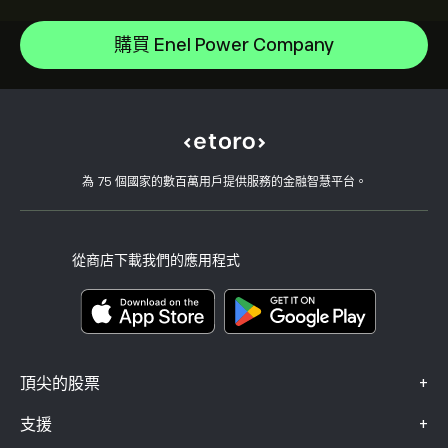
說明中心
Microsoft
如何存款
購買 Enel Power Company
CopyTrading 如何運作
Apple
如何提款
負責任的交易
Meta Platforms Inc
為什麼選擇 eToro
開設帳戶
何謂槓桿與保證金
Micron Technology, Inc.
eToro 評論
如何驗證您的帳戶
Cookie 政策
買入與買出說明
職涯
客戶服務
隱私權政策
稅務報告
邀請朋友
我們的辦事處
用戶端漏洞
為 75 個國家的數百萬用戶提供服務的金融智慧平台。
監管
學院
關聯計畫
可達性
風險揭露
eToro 俱樂部
版本說明
條款與條件
投資保險
從商店下載我們的應用程式
關鍵資訊文件
Smart Portfolios
投訴資料（FCA 客戶）
+
頂尖的股票
+
支援