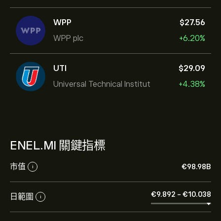
WPP
‎$‎27.56
WPP plc
+6.20%
UTI
‎$‎29.09
Universal Technical Institut
+4.38%
ENEL.MI 關鍵指標
市值
‎€‎98.98B
i
‎€‎9.892
-
‎€‎10.038
日範圍
i