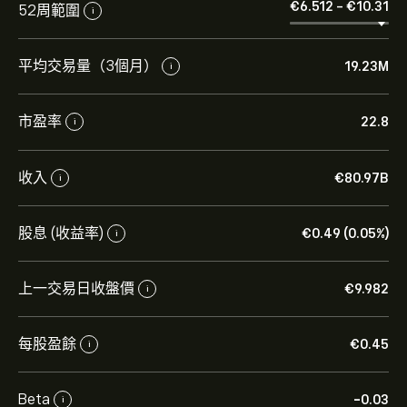
‎€‎6.512
-
‎€‎10.31
52周範圍
i
平均交易量（3個月）
19.23M
i
市盈率
22.8
i
收入
‎€‎80.97B
i
股息 (收益率)
‎€‎0.49 (0.05%)
i
上一交易日收盤價
‎€‎9.982
i
每股盈餘
‎€‎0.45
i
Beta
-0.03
i