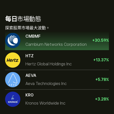
每日
市場動態
探索股票市場最大波動。
CMBMF
+
30.59
%
Cambium Networks Corporation
HTZ
+
13.37
%
Hertz Global Holdings Inc
AEVA
+
5.78
%
Aeva Technologies Inc
KRO
+
3.28
%
Kronos Worldwide Inc
NVIDIA Corporation
Amazon.com Inc