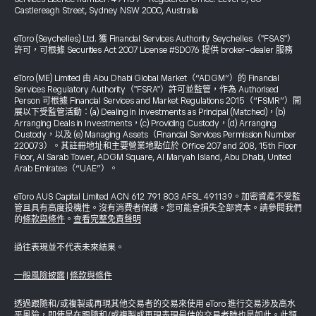
Castlereagh Street, Sydney NSW 2000, Australia
eToro (Seychelles) Ltd. 獲 Financial Services Authority Seychelles（"FSAS"）
許可，可根據 Securities Act 2007 License #SD076 提供 broker-dealer 服務
eToro (ME) Limited 由 Abu Dhabi Global Market（“ADGM”）的 Financial
Services Regulatory Authority（"FSRA"）許可並監管，作為 Authorised
Person 可根據 Financial Services and Market Regulations 2015（“FSMR”）開
展以下受監管活動：(a) Dealing in Investments as Principal (Matched)，(b)
Arranging Deals in Investments，(c) Providing Custody，(d) Arranging
Custody，以及 (e) Managing Assets（Financial Services Permission Number
220073）。其註冊地址和主要營業地點位於 Office 207 and 208, 15th Floor
Floor, Al Sarab Tower, ADGM Square, Al Maryah Island, Abu Dhabi, United
Arab Emirates（“UAE”）。
eToro AUS Capital Limited ACN 612 791 803 AFSL 491139。加密資產不受監
管且具有高度投機性。沒有消費者保護。您可能會損失全部資本。請參閱我們
的
條款與條件
。
查看完整免責聲明
過往表現並不代表未來結果。
一般風險披露
|
條款與條件
透過跟隨和/或複製或再現其他交易者的交易來使用 eToro 進行交易涉及高水
平風險，即使是在跟隨和/或複製或再現表現最佳的交易者時也是如此。此類