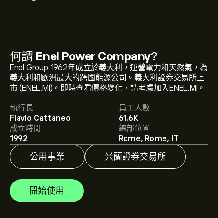
何謂
Enel Power Company
?
ENEL.MI 現價為‎€‎10.032。
Enel Group 1962年成立於義大利，運營電力和天然氣，為
義大利和歐洲最大的跨國能源公司。義大利證券交易所上
市 (ENEL.MI)。即時查看價格變化，請考慮加入ENEL.MI。
Enel Power Company 的平均目標價為 ‎€‎10.032。
註冊
執行長
員工人數
eToro 以取得詳細的分析師預測及目標價格。
Flavio Cattaneo
61.6K
成立時間
總部位置
分析師根據市場趨勢、財務報告和預期增長對Enel Power
1992
Rome, Rome, IT
Company的預測。查看最新預測以了解未來價格走勢。
公用事業
米蘭證券交易所
Enel Power Company 的市值是 ‎€‎98.98B 美元
開始使用
根據 7 位分析師在過去三個月對 ENEL.MI 的建議，整體共
識為 適度買入。