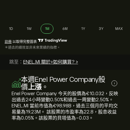
1D
1W
1M
6M
1Y
3Y
MAX
註冊
以取得完整圖表
＊過去的績效並非未來業績的指標。
跳至：
ENEL.MI 關於>
如何購買? >
本週Enel Power Company股
i
價
上漲
。
Enel Power Company 今天的股價為‎€‎10.032，反映
出過去24小時變動‎0.50‎%和過去一周變動‎2.50‎%。
ENEL.MI 當前市值為‎€‎98.98B，過去三個月的平均交
易量為19.23M。 該股票的市盈率為22.8，股息收益
率為0.05%。該股票的貝塔值為-0.03。