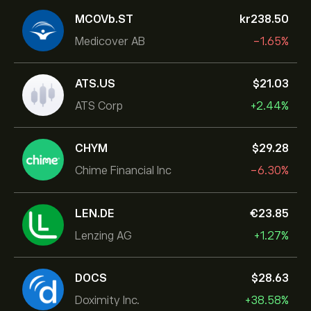
MCOVb.ST
‎kr‎238.50
Medicover AB
-1.65%
ATS.US
‎$‎21.03
ATS Corp
+2.44%
CHYM
‎$‎29.28
Chime Financial Inc
-6.30%
LEN.DE
‎€‎23.85
Lenzing AG
+1.27%
DOCS
‎$‎28.63
Doximity Inc.
+38.58%