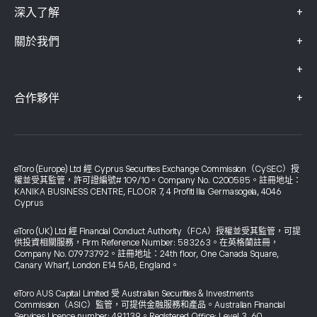
+
深入了解
+
關於我們
+
+
合作夥伴
eToro (Europe) Ltd 經 Cyprus Securities Exchange Commission（CySEC）授
權並受其監管，許可證編號# 109/10。Company No. C200585。註冊地址：
KANIKA BUSINESS CENTRE, FLOOR 7, 4 Profiti Ilia Germasogeia, 4046
Cyprus
eToro (UK) Ltd 經 Financial Conduct Authority（FCA）授權並受其監管，可提
供投資相關服務，Firm Reference Number: 583263。在英格蘭註冊，
Company No. 07973792。註冊地址：24th floor, One Canada Square,
Canary Wharf, London E14 5AB, England。
eToro AUS Capital Limited 受 Australian Securities & Investments
Commission（ASIC）監管，可提供金融服務和產品。Australian Financial
Services Licence number: 491139。Registered Office: Level 3, 60