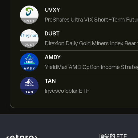
UVXY
ProShares Ultra VIX Short-Term Futu
DUST
Direxion Daily Gold Miners Index Bea
AMDY
YieldMax AMD Option Income Strate
TAN
Invesco Solar ETF
頂尖的 ETF