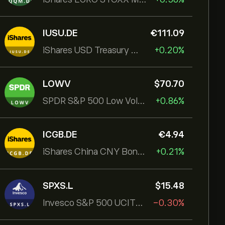
IUSU.DE
‎€‎111.09
iShares USD Treasury Bond 1-3yr UCITS ETF
+0.20%
LOWV
‎$‎70.70
SPDR S&P 500 Low Volatility UCITS ETF
+0.86%
ICGB.DE
‎€‎4.94
iShares China CNY Bond UCITS ETF
+0.21%
SPXS.L
‎$‎15.48
Invesco S&P 500 UCITS ETF
-0.30%