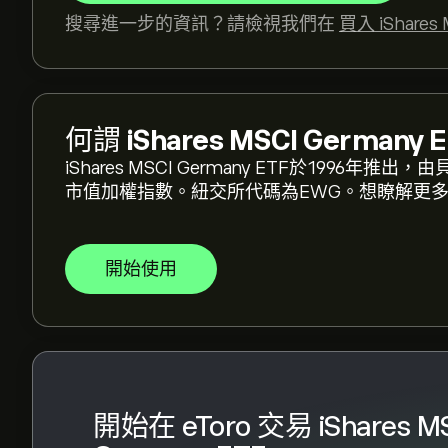
搜尋進一步的資訊？請檢視我們在
買入 iShares 
iShares MSCI Germany ETF 的歷史高點是 ‎$‎44
選取 eToro 圖表上的「1D」或「1W」時間範圍，並縮小
何謂
iShares MSCI Germany 
的歷史價格變動。iShares MSCI Germany ET
iShares MSCI Germany ETF於199
市值加權指數。紐交所代碼為EWG。想瞭解更多E
若要購買 EWG，請瀏覽 eToro 網站上的「"iShares
立帳戶並存入資金後，請按一下 [交易] 按鈕並決定要購買多
您也可以下單，在未來以特定價格購買 EWG。
開始使用
開始在 eToro 交易 iShares M