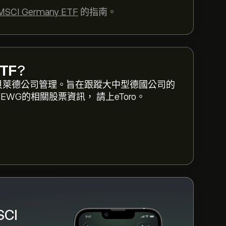
MSCI Germany ETF
的指南。
.65 美元
以檢視iShares MSCI Germany ETF
ETF
?
F 的價格在過去一年內介於 ‎$‎1.23 之間。
6年推出，由貝萊德公司管理。旨在跟蹤大中型德國公司的
WG的相關股票資訊， 請上eToro。
 MSCI Germany ETF (EWG)"」頁面。在建
少 iShares MSCI Germany ETF。
SCI