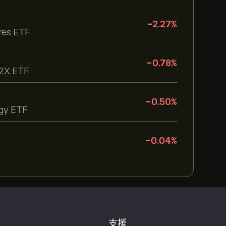
-2.27
%
res ETF
-0.78
%
r 2X ETF
-0.50
%
gy ETF
-0.04
%
支援