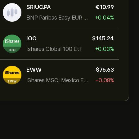
SRIUC.PA
‎€‎10.99
BNP Paribas Easy EUR Corp Bond SRI Fossil Free Ult
+0.04%
IOO
‎$‎145.24
Ishares Global 100 Etf
+0.03%
EWW
‎$‎76.63
iShares MSCI Mexico ETF
-0.08%