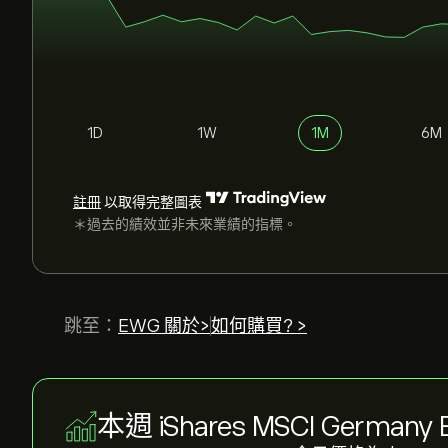
1D
1W
1M
6M
註冊
以取得完整圖表
＊過去的績效並非未來業績的指標。
跳至：
EWG 關於>
如何購買? >
本週 iShares MSCI German