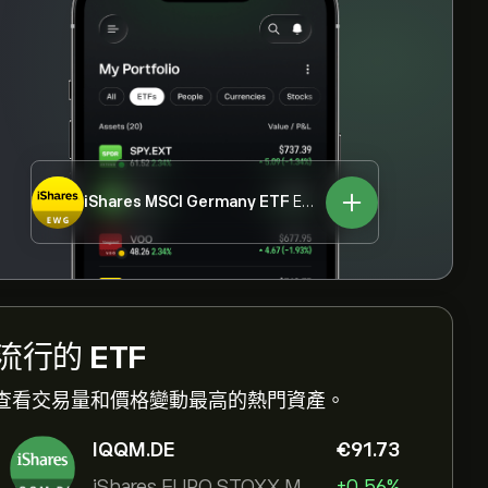
iShares MSCI Germany ETF
EWG
流行的
ETF
查看交易量和價格變動最高的熱門資產。
IQQM.DE
‎€‎91.73
iShares EURO STOXX Mid UCITS ETF
+0.56%