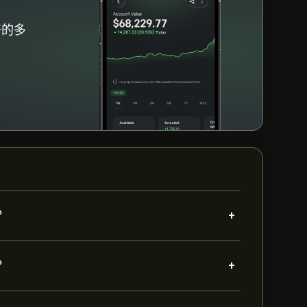
好的多
+
？
+
？